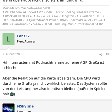
Mein Mr. Ich-mach-eh-was-ich-will:
AMD Phenom X4 Sockel AM2 9950+ + Arctic Cooling Freezer Extreme -
AsRock AlLive XFire eSATA2 - 4 GB PC6400 Kingston - ATi Radeon Club 3D
5870 1024MB - Be Quiet Straight Power 600W - Thermaltake V9 - 1x S-ATA
400 GB Samsung - 1x S-ATA 750 GB Samsung - Win 7 Professional 64 Bit
Lar337
L
Fleet Admiral
2. August 2008
#4
Hihi, umrüsten mit Rücksichtnahme auf eine AGP GraKa ist
schlecht.
Aber die Reaktion auf die Karte ist seltsam. Die CPU wird
durch eine GraKa ja nicht wirklich belastet. Das System sollte
von der Leistung her also identisch bleiben (außer in Spielen
halt
)
NSkyline
Lieutenant