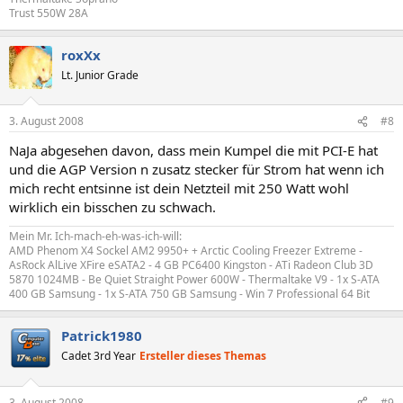
Trust 550W 28A
roxXx
Lt. Junior Grade
3. August 2008
#8
NaJa abgesehen davon, dass mein Kumpel die mit PCI-E hat
und die AGP Version n zusatz stecker für Strom hat wenn ich
mich recht entsinne ist dein Netzteil mit 250 Watt wohl
wirklich ein bisschen zu schwach.
Mein Mr. Ich-mach-eh-was-ich-will:
AMD Phenom X4 Sockel AM2 9950+ + Arctic Cooling Freezer Extreme -
AsRock AlLive XFire eSATA2 - 4 GB PC6400 Kingston - ATi Radeon Club 3D
5870 1024MB - Be Quiet Straight Power 600W - Thermaltake V9 - 1x S-ATA
400 GB Samsung - 1x S-ATA 750 GB Samsung - Win 7 Professional 64 Bit
Patrick1980
Cadet 3rd Year
Ersteller dieses Themas
3. August 2008
#9