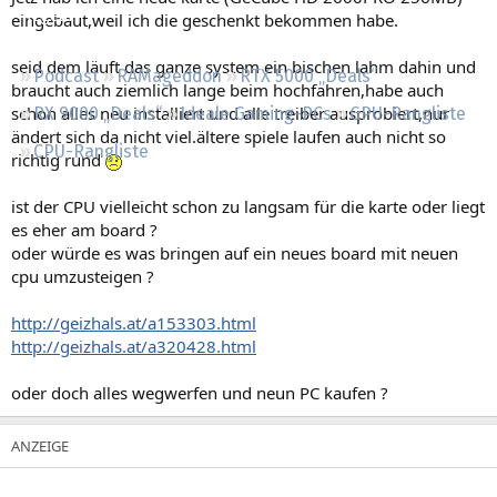
Regeln
eingebaut,weil ich die geschenkt bekommen habe.
seid dem läuft das ganze system ein bischen lahm dahin und
Podcast
RAMageddon
RTX 5000 „Deals“
braucht auch ziemlich lange beim hochfahren,habe auch
schon alles neu installiert und alle treiber ausprobiert,nur
RX 9000 „Deals“
Ideale Gaming-PCs
GPU-Rangliste
ändert sich da nicht viel.ältere spiele laufen auch nicht so
CPU-Rangliste
richtig rund
ist der CPU vielleicht schon zu langsam für die karte oder liegt
es eher am board ?
oder würde es was bringen auf ein neues board mit neuen
cpu umzusteigen ?
http://geizhals.at/a153303.html
http://geizhals.at/a320428.html
oder doch alles wegwerfen und neun PC kaufen ?