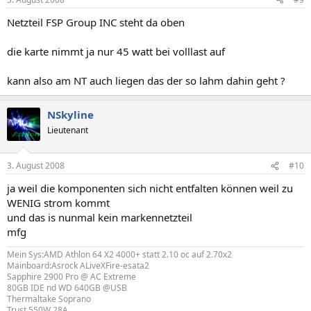
Netzteil FSP Group INC steht da oben
die karte nimmt ja nur 45 watt bei volllast auf
kann also am NT auch liegen das der so lahm dahin geht ?
NSkyline
Lieutenant
3. August 2008
#10
ja weil die komponenten sich nicht entfalten können weil zu
WENIG strom kommt
und das is nunmal kein markennetzteil
mfg
Mein Sys:AMD Athlon 64 X2 4000+ statt 2.10 oc auf 2.70x2
Mainboard:Asrock ALiveXFire-esata2
Sapphire 2900 Pro @ AC Extreme
80GB IDE nd WD 640GB @USB
Thermaltake Soprano
Trust 550W 28A