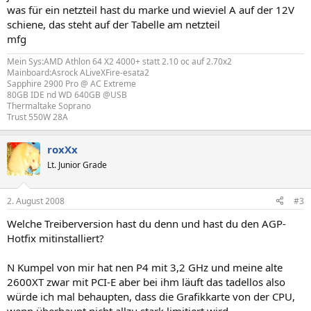
was für ein netzteil hast du marke und wieviel A auf der 12V
schiene, das steht auf der Tabelle am netzteil
mfg
Mein Sys:AMD Athlon 64 X2 4000+ statt 2.10 oc auf 2.70x2
Mainboard:Asrock ALiveXFire-esata2
Sapphire 2900 Pro @ AC Extreme
80GB IDE nd WD 640GB @USB
Thermaltake Soprano
Trust 550W 28A
roxXx
Lt. Junior Grade
2. August 2008
#3
Welche Treiberversion hast du denn und hast du den AGP-
Hotfix mitinstalliert?
N Kumpel von mir hat nen P4 mit 3,2 GHz und meine alte
2600XT zwar mit PCI-E aber bei ihm läuft das tadellos also
würde ich mal behaupten, dass die Grafikkarte von der CPU,
wenn überhaupt nicht allzu stark limitiert wird.