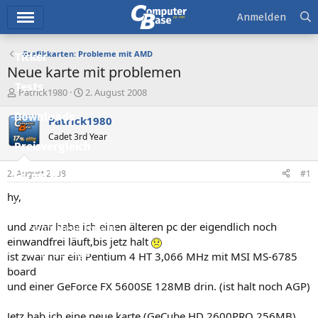
Hauptmenü
Anmelden
Grafikkarten: Probleme mit AMD
Ticker
Neue karte mit problemen
Tests
E
E
Patrick1980
2. August 2008
r
r
Downloads
s
s
Patrick1980
t
t
Cadet 3rd Year
e
e
Preisvergleich
l
l
l
l
2. August 2008
#1
Forum
e
t
r
a
hy,
Aktuelles
m
und zwar habe ich einen älteren pc der eigendlich noch
Empfohlene Inhalte
einwandfrei läuft,bis jetz halt
Neue Beiträge
ist zwar nur ein Pentium 4 HT 3,066 MHz mit MSI MS-6785
board
Neueste Aktivitäten
und einer GeForce FX 5600SE 128MB drin. (ist halt noch AGP)
Leserartikel
Jetz hab ich eine neue karte (GeCube HD 2600PRO 256MB)