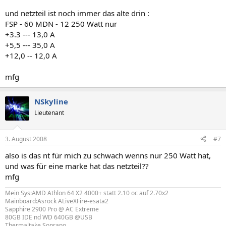
und netzteil ist noch immer das alte drin :
FSP - 60 MDN - 12 250 Watt nur
+3.3 --- 13,0 A
+5,5 --- 35,0 A
+12,0 -- 12,0 A
mfg
NSkyline
Lieutenant
3. August 2008
#7
also is das nt für mich zu schwach wenns nur 250 Watt hat,
und was für eine marke hat das netzteil??
mfg
Mein Sys:AMD Athlon 64 X2 4000+ statt 2.10 oc auf 2.70x2
Mainboard:Asrock ALiveXFire-esata2
Sapphire 2900 Pro @ AC Extreme
80GB IDE nd WD 640GB @USB
Thermaltake Soprano