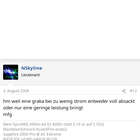
NSkyline
Lieutenant
3. August 2008
#12
hm weil eine graka bei zu wenig strom entweder voll absackt
oder nur eine geringe leistung bringt
mfg
Mein Sys:AMD Athlon 64 X2 4000+ statt 2.10 oc auf 2.70x2
Mainboard:Asrock ALiveXFire-esata2
Sapphire 2900 Pro @ AC Extreme
80GB IDE nd WD 640GB @USB