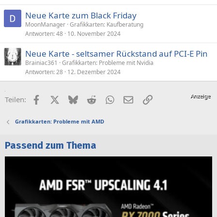
Neue Karte zum Black Friday
MoonManager
Grafikkarten: Kaufberatung
Antworten
48
10. November 2024
Neue Karte - seltsamer Rückstand auf PCI-E Pin
Brainiac361
Grafikkarten: Probleme mit Nvidia
Antworten
28
12. Dezember 2024
Facebook
X (Twitter)
Bluesky
Reddit
WhatsApp
E-Mail
Link
Teilen:
Grafikkarten: Probleme mit AMD
Passend zum Thema