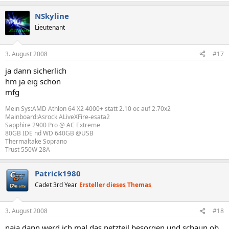
NSkyline
Lieutenant
3. August 2008
#17
ja dann sicherlich
hm ja eig schon
mfg
Mein Sys:AMD Athlon 64 X2 4000+ statt 2.10 oc auf 2.70x2
Mainboard:Asrock ALiveXFire-esata2
Sapphire 2900 Pro @ AC Extreme
80GB IDE nd WD 640GB @USB
Thermaltake Soprano
Trust 550W 28A
Patrick1980
Cadet 3rd Year
Ersteller dieses Themas
3. August 2008
#18
naja dann werd ich mal das netzteil besorgen und schaun ob