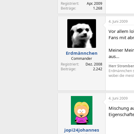
Registriert
Apr. 2009
Beiträge
1.268
4. Juni 2009
Vor allem l
Fans mit ab
Meiner Meinu
Erdmännchen
aus...
Commander
Registriert
Dez. 2008
Herr Stromber
Beiträge
2.242
Erdmännchen seh
wobei die meist
4. Juni 2009
Mischung au
Eigenschafte
jopi24johannes