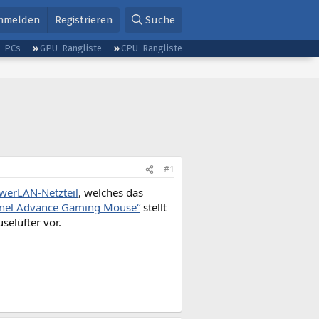
nmelden
Registrieren
Suche
g-PCs
GPU-Rangliste
CPU-Rangliste
#1
werLAN-Netzteil
, welches das
inel Advance Gaming Mouse“
stellt
elüfter vor.