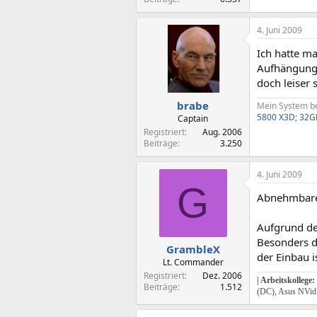
4. Juni 2009
Ich hatte m
Aufhängung. 
doch leiser 
brabe
Mein System be
5800 X3D; 32G
Captain
Registriert
Aug. 2006
Beiträge
3.250
4. Juni 2009
G
Abnehmbare R
Aufgrund de
Besonders d
GrambleX
der Einbau i
Lt. Commander
Registriert
Dez. 2006
|
Arbeitskollege:
Beiträge
1.512
(DC), Asus NVi