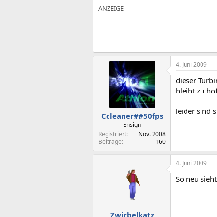
4. Juni 2009
dieser Turbi
bleibt zu hof
leider sind 
Ccleaner##50fps
Ensign
Registriert
Nov. 2008
Beiträge
160
4. Juni 2009
So neu sieht
Zwirbelkatz