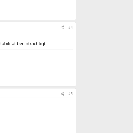
#4
bilität beeinträchtigt.
#5