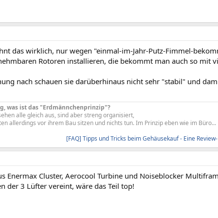
ohnt das wirklich, nur wegen "einmal-im-Jahr-Putz-Fimmel-bekom
nehmbaren Rotoren installieren, die bekommt man auch so mit vie
ng nach schauen sie darüberhinaus nicht sehr "stabil" und damit b
g, was ist das "Erdmännchenprinzip"?
en alle gleich aus, sind aber streng organisiert,
en allerdings vor ihrem Bau sitzen und nichts tun. Im Prinzip eben wie im Büro...
[FAQ] Tipps und Tricks beim Gehäusekauf - Eine Review-
s Enermax Cluster, Aerocool Turbine und Noiseblocker Multifram
n der 3 Lüfter vereint, wäre das Teil top!