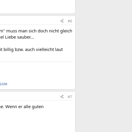
#6
m" muss man sich doch nicht gleich
l Liebe sauber...
illig bzw. auch vielleicht laut
Liste
#7
e. Wenn er alle guten