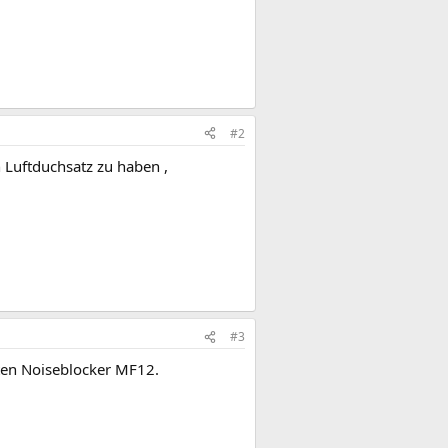
#2
n Luftduchsatz zu haben ,
#3
uten Noiseblocker MF12.