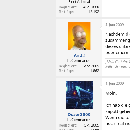
Fleet Admiral
Registriert
Aug. 2008
Beiträge
12.192
4. Juni 2009
Nachdem die
zusammengeb
dieses unbra
oder einem P
And.!
Lt. Commander
„Mein Gott das 
Registriert
Apr. 2009
Keller der mich
Beiträge
1.862
4. Juni 2009
Moin,
ich hab die 
kaputt gehe
Dozer3000
Wenn die tot
Lt. Commander
noch mal ric
Registriert
Okt. 2005
Beiträge
1.056