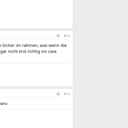
#12
die löcher im rahmen, was wenn die
gar nicht erst richtig ins case
#13
maru