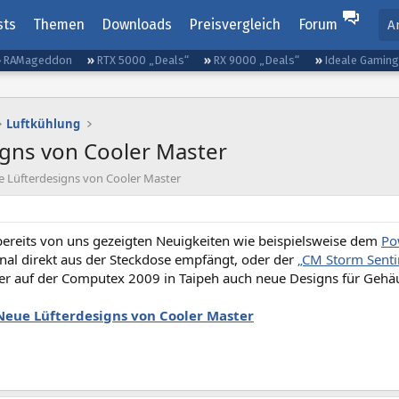
sts
Themen
Downloads
Preisvergleich
Forum
A
RAMageddon
RTX 5000 „Deals“
RX 9000 „Deals“
Ideale Gamin
Luftkühlung
gns von Cooler Master
 Lüfterdesigns von Cooler Master
ereits von uns gezeigten Neuigkeiten wie beispielsweise dem
Po
gnal direkt aus der Steckdose empfängt, oder der
„CM Storm Sent
er auf der Computex 2009 in Taipeh auch neue Designs für Gehäus
Neue Lüfterdesigns von Cooler Master