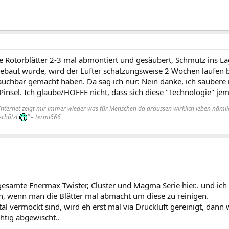
 Rotorblätter 2-3 mal abmontiert und gesäubert, Schmutz ins L
aut wurde, wird der Lüfter schätzungsweise 2 Wochen laufen bi
uchbar gemacht haben. Da sag ich nur: Nein danke, ich säubere m
insel. Ich glaube/HOFFE nicht, dass sich diese "Technologie" jem
Internet zeigt mir immer wieder was für Menschen da draussen wirklich leben nämlic
 schützt
“ – termi666
gesamte Enermax Twister, Cluster und Magma Serie hier.. und ich 
n, wenn man die Blätter mal abmacht um diese zu reinigen.
al vermockt sind, wird eh erst mal via Druckluft gereinigt, dann 
htig abgewischt..