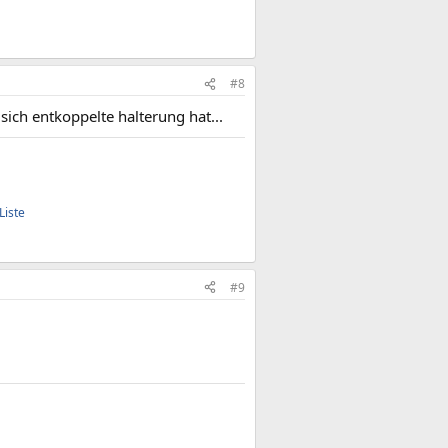
#8
sich entkoppelte halterung hat...
Liste
#9