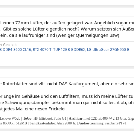
al einen 72mm Lüfter, der außen gelagert war. Angeblich sogar 
Gibt es solche Lüfter eigentlich noch? Warum setzten sich Außen
sein, da sie laufruhiger sind (weniger Querneigungen usw)
i Geizhals
B DDR4-3600 CL16; RTX 4070 Ti TUF 12GB GDDR6X; LG UltraGear 27GN950-B
otorblätter sind vllt. nicht DAS Kaufargument, aber ein sehr si
r Enge im Gehäuse und den Luftfiltern, muss ich meine Lüfter 
ie Schwingungsdämpfer bekommt man gar nicht so leicht ab, oh
st jedes Mal eine riesen Frickelei.
Lenovo W520
|
ToGo:
HP Elitebook Folio G1
|
Archivar
Intel C2D E6400 @ 2.13 Ghz, Gi
dia 8600GT 512MB
|
Sandkastenliebe:
Atari 2600 Jr.
|
Audiostreaming:
raspberryPI v1