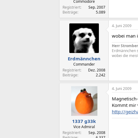
Commodore
Registriert
Sep. 2007
Beiträge
5.089
4. Juni 2009
wobei man ih
Herr Stromber
Erdmännchen seh
wobei die meist
Erdmännchen
Commander
Registriert
Dez. 2008
Beiträge
2.242
4. Juni 2009
Magnetisch-
Kommt mir v
http://geiz
1337 g33k
Vice Admiral
Registriert
Sep. 2008
Beiträge
6.337