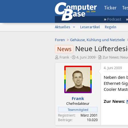
Ticker
Te
Podcast
Aktuelles
Leserartikel
Regeln
Foren
Gehäuse, Kühlung und Netzteile
Neue Lüfterdesi
News
E
E
Frank
4. Juni 2009
Zur News: Neue
r
r
s
s
4. Juni 2009
t
t
Neben den b
e
e
l
l
Ethernet-Si
l
l
Cooler Mast
e
t
Frank
r
a
Zur News:
m
Chefredakteur
Teammitglied
Registriert
März 2001
Beiträge
10.020