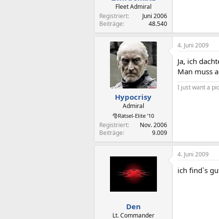
Fleet Admiral
Registriert
Juni 2006
Beiträge
48.540
4. Juni 2009
Ja, ich dach
Man muss abe
I just want a p
Hypocrisy
Admiral
🎅Rätsel-Elite ’10
Registriert
Nov. 2006
Beiträge
9.009
4. Juni 2009
ich find`s 
Den
Lt. Commander