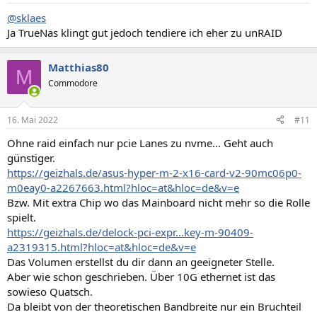
@sklaes
Ja TrueNas klingt gut jedoch tendiere ich eher zu unRAID
Matthias80
M
Commodore
16. Mai 2022
#11
Ohne raid einfach nur pcie Lanes zu nvme... Geht auch
günstiger.
https://geizhals.de/asus-hyper-m-2-x16-card-v2-90mc06p0-
m0eay0-a2267663.html?hloc=at&hloc=de&v=e
Bzw. Mit extra Chip wo das Mainboard nicht mehr so die Rolle
spielt.
https://geizhals.de/delock-pci-expr...key-m-90409-
a2319315.html?hloc=at&hloc=de&v=e
Das Volumen erstellst du dir dann an geeigneter Stelle.
Aber wie schon geschrieben. Über 10G ethernet ist das
sowieso Quatsch.
Da bleibt von der theoretischen Bandbreite nur ein Bruchteil