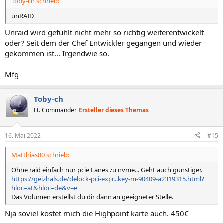
Toby-ch schrieb:
unRAID
Unraid wird gefühlt nicht mehr so richtig weiterentwickelt
oder? Seit dem der Chef Entwickler gegangen und wieder
gekommen ist... Irgendwie so.
Mfg
Toby-ch
Lt. Commander
Ersteller dieses Themas
16. Mai 2022
#15
Matthias80 schrieb:
Ohne raid einfach nur pcie Lanes zu nvme... Geht auch günstiger.
https://geizhals.de/delock-pci-expr...key-m-90409-a2319315.html?
hloc=at&hloc=de&v=e
Das Volumen erstellst du dir dann an geeigneter Stelle.
Nja soviel kostet mich die Highpoint karte auch. 450€