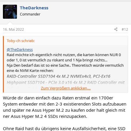
TheDarkness
Commander
16. Mai 2022
#12
Toby-ch schrieb:
@TheDarkness
Raid möchte ich eigentlich nicht nutzen, die karten können NUR 0
oder 1, 0 ist vermutlich zu riskant und 1 Nja bringt nichts...
Nja Den bedarf das ist so eine Sache.. Theoretisch würde vermutlich
eine 4x NVM Karte reichen:
RAID-Controller SSD7104 4x M.2 NVMEx4v3, PCI-Ex16
Highpoint SSD7104 - PCIe 3.0 x16 4x M.2 RAID Controller mit
lüfterloser Kühlung
Zum Vergrößern anklicken....
wäre ITX wieder möglich.
Somit
Würde dir dann einfach dazu Raten erstmal ein 1700er
System entweder mit den 2-3 existierenden Slots aufzubauen
und später ne Asus Hyper M.2 zu kaufen oder halt gleich mit
ner Asus Hyper M.2 4 SSDs reinzupacken.
Ohne Raid hast du übrigens keine Ausfallsicherheit, eine SSD