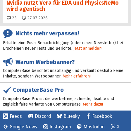
Nvidia nutzt Vera für EDA und PhysicsNeMo
wird agentisch
Kommentare
23
27.07.2026
Nichts mehr verpassen!
Erhalte eine Push-Benachrichtigung (oder einen Newsletter) bei
Erscheinen neuer Tests und Berichte:
Jetzt anmelden!
Warum Werbebanner?
ComputerBase berichtet unabhängig und verkauft deshalb keine
Inhalte, sondern Werbebanner.
Mehr erfahren!
ComputerBase Pro
ComputerBase Pro ist die werbefreie, schnelle, flexible und
zugleich faire Variante von ComputerBase.
Mehr dazu!
Feeds
Discord
Bluesky
Facebook
Google News
Instagram
Mastodon
X