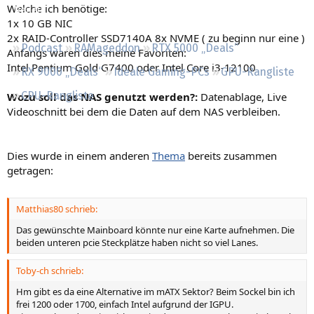
Welche ich benötige:
Regeln
1x 10 GB NIC
2x RAID-Controller SSD7140A 8x NVME ( zu beginn nur eine )
Podcast
RAMageddon
RTX 5000 „Deals“
Anfangs waren dies meine Favoriten:
Intel Pentium Gold G7400 oder Intel Core i3-12100
RX 9000 „Deals“
Ideale Gaming-PCs
GPU-Rangliste
CPU-Rangliste
Wozu soll das NAS genutzt werden?:
Datenablage, Live
Videoschnitt bei dem die Daten auf dem NAS verbleiben.
Dies wurde in einem anderen
Thema
bereits zusammen
getragen:
Matthias80 schrieb:
Das gewünschte Mainboard könnte nur eine Karte aufnehmen. Die
beiden unteren pcie Steckplätze haben nicht so viel Lanes.
Toby-ch schrieb:
Hm gibt es da eine Alternative im mATX Sektor? Beim Sockel bin ich
frei 1200 oder 1700, einfach Intel aufgrund der IGPU.