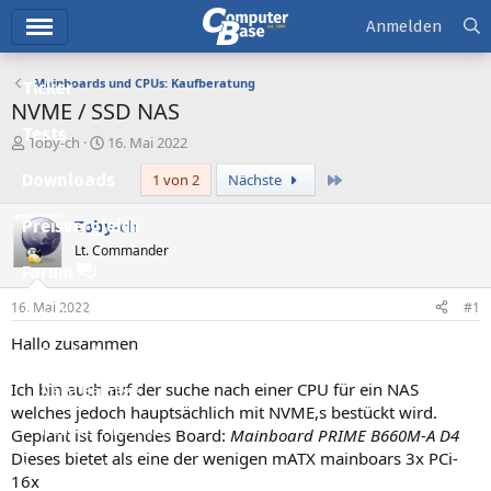
Hauptmenü
Anmelden
Mainboards und CPUs: Kaufberatung
Ticker
NVME / SSD NAS
Tests
E
E
Toby-ch
16. Mai 2022
r
r
Letzte
Downloads
1 von 2
Nächste
s
s
t
t
e
e
Toby-ch
Preisvergleich
l
l
Lt. Commander
l
l
Forum
e
t
r
a
16. Mai 2022
#1
Aktuelles
m
Hallo zusammen
Empfohlene Inhalte
Ich bin auch auf der suche nach einer CPU für ein NAS
Neue Beiträge
welches jedoch hauptsächlich mit NVME,s bestückt wird.
Neueste Aktivitäten
Geplant ist folgendes Board:
Mainboard PRIME B660M-A D4
Dieses bietet als eine der wenigen mATX mainboars 3x PCi-
Leserartikel
16x