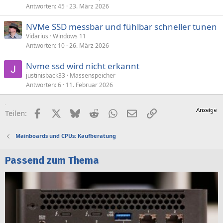
Antworten
45
23. März 2026
t
NVMe SSD messbar und fühlbar schneller tunen
Vidarius
Windows 11
Antworten
10
26. März 2026
Nvme ssd wird nicht erkannt
justinisback33
Massenspeicher
Antworten
6
11. Februar 2026
Facebook
X (Twitter)
Bluesky
Reddit
WhatsApp
E-Mail
Link
Teilen:
Mainboards und CPUs: Kaufberatung
Passend zum Thema