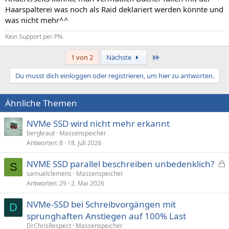
Haarspalterei was noch als Raid deklariert werden könnte und
was nicht mehr^^
Kein Support per PN.
Letzte
1 von 2
Nächste
Du musst dich einloggen oder registrieren, um hier zu antworten.
Ähnliche Themen
NVMe SSD wird nicht mehr erkannt
bergkraut
Massenspeicher
Antworten
8
18. Juli 2026
NVME SSD parallel beschreiben unbedenklich?
S
e
samuelclemens
Massenspeicher
Antworten
29
2. Mai 2026
s
p
NVMe-SSD bei Schreibvorgängen mit
e
D
sprunghaften Anstiegen auf 100% Last
r
DrChrisRespect
Massenspeicher
r