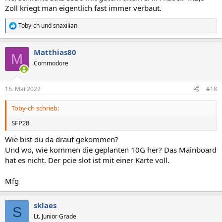
Zoll kriegt man eigentlich fast immer verbaut.
Toby-ch
und
snaxilian
R
e
a
Matthias80
k
M
t
Commodore
i
o
n
16. Mai 2022
#18
e
n
Toby-ch schrieb:
:
SFP28
Wie bist du da drauf gekommen?
Und wo, wie kommen die geplanten 10G her? Das Mainboard
hat es nicht. Der pcie slot ist mit einer Karte voll.
Mfg
sklaes
S
Lt. Junior Grade