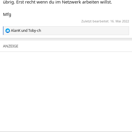
übrig. Erst recht wenn du im Netzwerk arbeiten willst.
Mfg
Zuletzt bearbeitet:
16. Mai 2022
AlanK
und
Toby-ch
R
e
a
k
t
i
o
n
e
n
: