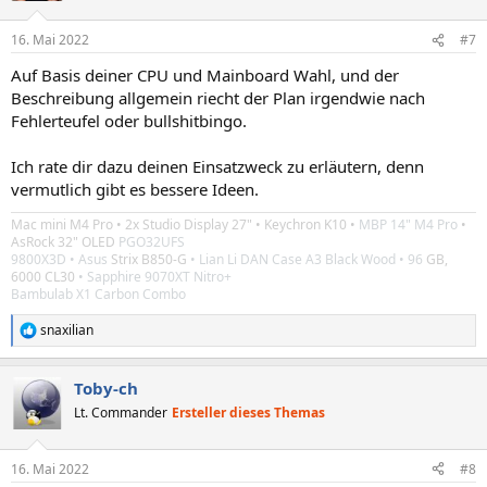
16. Mai 2022
#7
Auf Basis deiner CPU und Mainboard Wahl, und der
Beschreibung allgemein riecht der Plan irgendwie nach
Fehlerteufel oder bullshitbingo.
Ich rate dir dazu deinen Einsatzweck zu erläutern, denn
vermutlich gibt es bessere Ideen.
Mac mini M4 Pro
• 2x
Studio Display 27"
•
Keychron K10 •
MBP 14" M4 Pro
•
AsRock 32" OLED
PGO32UFS
9800X3D
• Asus
Strix B850-G
• Lian Li DAN Case A3 Black Wood
• 96
GB,
6000 CL30
• Sapphire 9070XT Nitro+
Bambulab X1 Carbon Combo
snaxilian
R
e
a
Toby-ch
k
t
Lt. Commander
Ersteller dieses Themas
i
o
n
16. Mai 2022
#8
e