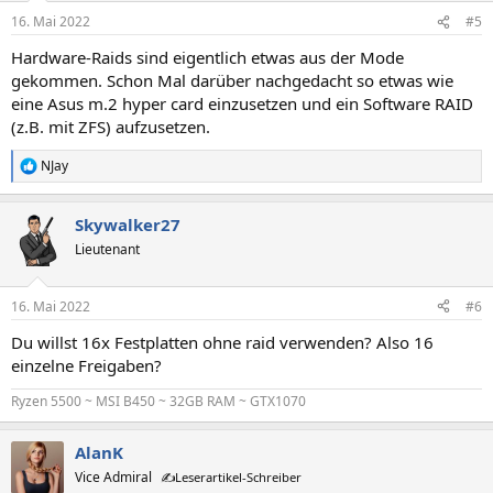
16. Mai 2022
#5
Hardware-Raids sind eigentlich etwas aus der Mode
gekommen. Schon Mal darüber nachgedacht so etwas wie
eine Asus m.2 hyper card einzusetzen und ein Software RAID
(z.B. mit ZFS) aufzusetzen.
NJay
R
e
a
Skywalker27
k
t
Lieutenant
i
o
n
16. Mai 2022
#6
e
n
Du willst 16x Festplatten ohne raid verwenden? Also 16
:
einzelne Freigaben?
Ryzen 5500 ~ MSI B450 ~ 32GB RAM ~ GTX1070
AlanK
Vice Admiral
✍️Leserartikel-Schreiber