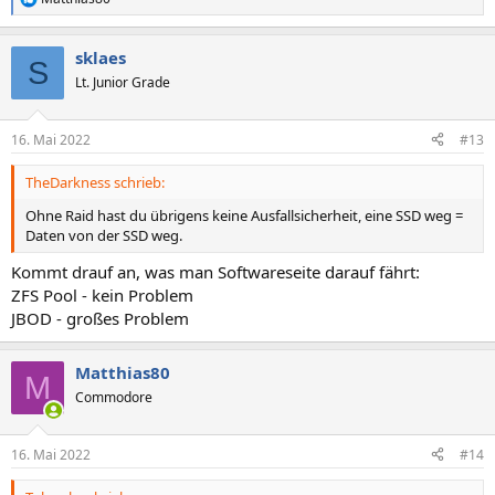
R
e
a
sklaes
k
S
t
Lt. Junior Grade
i
o
n
16. Mai 2022
#13
e
n
TheDarkness schrieb:
:
Ohne Raid hast du übrigens keine Ausfallsicherheit, eine SSD weg =
Daten von der SSD weg.
Kommt drauf an, was man Softwareseite darauf fährt:
ZFS Pool - kein Problem
JBOD - großes Problem
Matthias80
M
Commodore
16. Mai 2022
#14