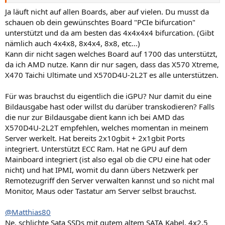
Ja läuft nicht auf allen Boards, aber auf vielen. Du musst da
schauen ob dein gewünschtes Board "PCIe bifurcation"
unterstützt und da am besten das 4x4x4x4 bifurcation. (Gibt
nämlich auch 4x4x8, 8x4x4, 8x8, etc...)
Kann dir nicht sagen welches Board auf 1700 das unterstützt,
da ich AMD nutze. Kann dir nur sagen, dass das X570 Xtreme,
X470 Taichi Ultimate und X570D4U-2L2T es alle unterstützen.
Für was brauchst du eigentlich die iGPU? Nur damit du eine
Bildausgabe hast oder willst du darüber transkodieren? Falls
die nur zur Bildausgabe dient kann ich bei AMD das
X570D4U-2L2T empfehlen, welches momentan in meinem
Server werkelt. Hat bereits 2x10gbit + 2x1gbit Ports
integriert. Unterstützt ECC Ram. Hat ne GPU auf dem
Mainboard integriert (ist also egal ob die CPU eine hat oder
nicht) und hat IPMI, womit du dann übers Netzwerk per
Remotezugriff den Server verwalten kannst und so nicht mal
Monitor, Maus oder Tastatur am Server selbst brauchst.
@Matthias80
Ne, schlichte Sata SSDs mit gutem altem SATA Kabel. 4x2,5