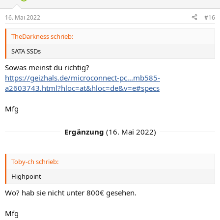
16. Mai 2022
#16
TheDarkness schrieb:
SATA SSDs
Sowas meinst du richtig?
https://geizhals.de/microconnect-pc...mb585-
a2603743.html?hloc=at&hloc=de&v=e#specs
Mfg
Ergänzung
(
16. Mai 2022
)
Toby-ch schrieb:
Highpoint
Wo? hab sie nicht unter 800€ gesehen.
Mfg