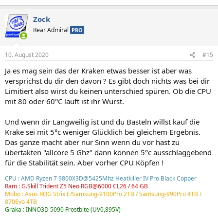
Zock
Rear Admiral
PRO
10. August 2020
#15
Ja es mag sein das der Kraken etwas besser ist aber was
versprichst du dir den davon ? Es gibt doch nichts was bei dir
Limitiert also wirst du keinen unterschied spüren. Ob die CPU
mit 80 oder 60°C läuft ist ihr Wurst.
Und wenn dir Langweilig ist und du Basteln willst kauf die
Krake sei mit 5°c weniger Glücklich bei gleichem Ergebnis.
Das ganze macht aber nur Sinn wenn du vor hast zu
übertakten "allcore 5 Ghz" dann können 5°c ausschlaggebend
für die Stabilität sein. Aber vorher CPU Köpfen !
CPU : AMD Ryzen 7 9800X3D@5425Mhz Heatkiller IV Pro Black Copper
Ram : G.Skill Trident Z5 Neo RGB@6000 CL26 / 64 GB
Mobo : Asus ROG Strix E/Samsung-9100Pro 2TB /
Samsung-990Pro 4TB
/
870Evo 4TB
Graka : INNO3D 5090 Frostbite (UV0,895V)