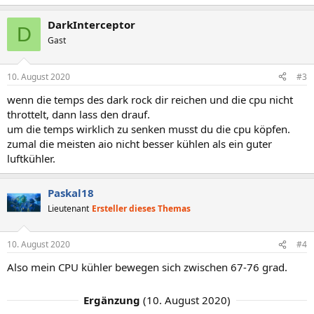
e
a
DarkInterceptor
k
D
t
Gast
i
o
n
10. August 2020
#3
e
n
wenn die temps des dark rock dir reichen und die cpu nicht
:
throttelt, dann lass den drauf.
um die temps wirklich zu senken musst du die cpu köpfen.
zumal die meisten aio nicht besser kühlen als ein guter
luftkühler.
Paskal18
Lieutenant
Ersteller dieses Themas
10. August 2020
#4
Also mein CPU kühler bewegen sich zwischen 67-76 grad.
Ergänzung
(
10. August 2020
)