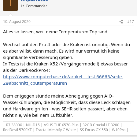
I
t
Lt. Commander
i
o
n
10. August 2020
#17
e
n
Alles so lassen, weil deine Temperaturen Top sind.
:
Wechsel auf den Pro 4 oder die Kraken ist unnötig. Wenn du
es aber willst, dann mach. Es wird nur vermutlich keine
signifikante Verbesserung geben.
In Tests ist die Kraken X52 (Vorgängermodell) etwas besser
als der DarkRockPro4:
https://www.computerbase.de/artikel...-test.66665/seite-
2#abschnitt_cputemperaturen
Dem entgegen stünde meine Abneigung gegen AiO-
Wasserkühlungen, die Möglichkeit, dass diese Leck schlagen
und Hardware grillen - was SEHR selten passiert, aber eben
nicht nie, wie bei nem Luftkühler.
| R7 3800X | NH-D15 | ASUS TUF X570-Plus | 32GB Crucial LT 3200 |
RedDevil 5700XT | Fractal Meshify C White | SS Focus GX 550 | W10Pro |