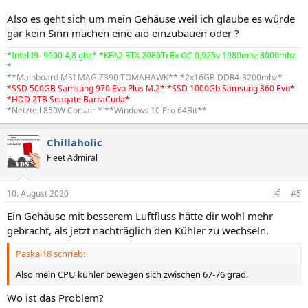
Also es geht sich um mein Gehäuse weil ich glaube es würde
gar kein Sinn machen eine aio einzubauen oder ?
*Intel I9- 9900 4,8 ghz* *KFA2 RTX 2080Ti Ex OC 0,925v 1980mhz 8000mhz
*
**Mainboard MSI MAG Z390 TOMAHAWK** *2x16GB DDR4-3200mhz*
*SSD 500GB Samsung 970 Evo Plus M.2* *SSD 1000Gb Samsung 860 Evo*
*HDD 2TB Seagate BarraCuda*
*Netzteil 850W Corsair * **Windows 10 Pro 64Bit**
Chillaholic
Fleet Admiral
10. August 2020
#5
Ein Gehäuse mit besserem Luftfluss hätte dir wohl mehr
gebracht, als jetzt nachträglich den Kühler zu wechseln.
Paskal18 schrieb:
Also mein CPU kühler bewegen sich zwischen 67-76 grad.
Wo ist das Problem?