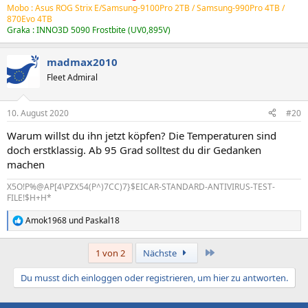
Mobo : Asus ROG Strix E/Samsung-9100Pro 2TB /
Samsung-990Pro 4TB
/
870Evo 4TB
Graka : INNO3D 5090 Frostbite (UV0,895V)
madmax2010
Fleet Admiral
10. August 2020
#20
Warum willst du ihn jetzt köpfen? Die Temperaturen sind
doch erstklassig. Ab 95 Grad solltest du dir Gedanken
machen
X5O!P%@AP[4\PZX54(P^)7CC)7}$EICAR-STANDARD-ANTIVIRUS-TEST-
FILE!$H+H*
Amok1968
und
Paskal18
R
e
a
Letzte
1 von 2
Nächste
k
t
Du musst dich einloggen oder registrieren, um hier zu antworten.
i
o
n