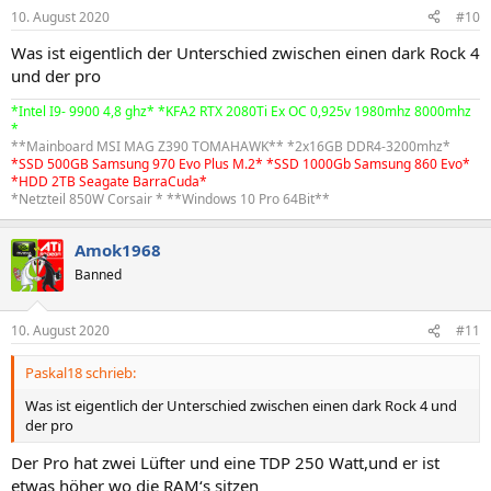
10. August 2020
#10
Was ist eigentlich der Unterschied zwischen einen dark Rock 4
und der pro
*Intel I9- 9900 4,8 ghz* *KFA2 RTX 2080Ti Ex OC 0,925v 1980mhz 8000mhz
*
**Mainboard MSI MAG Z390 TOMAHAWK** *2x16GB DDR4-3200mhz*
*SSD 500GB Samsung 970 Evo Plus M.2* *SSD 1000Gb Samsung 860 Evo*
*HDD 2TB Seagate BarraCuda*
*Netzteil 850W Corsair * **Windows 10 Pro 64Bit**
Amok1968
Banned
10. August 2020
#11
Paskal18 schrieb:
Was ist eigentlich der Unterschied zwischen einen dark Rock 4 und
der pro
Der Pro hat zwei Lüfter und eine TDP 250 Watt,und er ist
etwas höher wo die RAM‘s sitzen