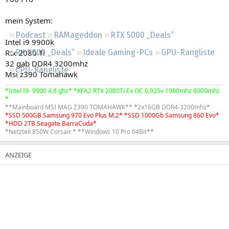
Regeln
mein System:
Podcast
RAMageddon
RTX 5000 „Deals“
Intel i9 9900k
Rtx 2080 Ti
RX 9000 „Deals“
Ideale Gaming-PCs
GPU-Rangliste
32 gab DDR4 3200mhz
CPU-Rangliste
Msi z390 Tomahawk
*Intel I9- 9900 4,8 ghz* *KFA2 RTX 2080Ti Ex OC 0,925v 1980mhz 8000mhz
*
**Mainboard MSI MAG Z390 TOMAHAWK** *2x16GB DDR4-3200mhz*
*SSD 500GB Samsung 970 Evo Plus M.2* *SSD 1000Gb Samsung 860 Evo*
*HDD 2TB Seagate BarraCuda*
*Netzteil 850W Corsair * **Windows 10 Pro 64Bit**