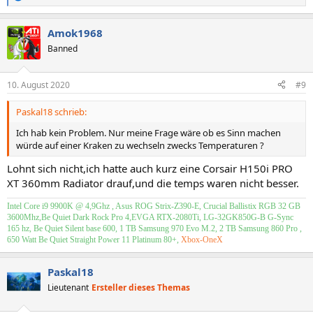
R
e
a
Amok1968
k
t
Banned
i
o
n
10. August 2020
#9
e
n
Paskal18 schrieb:
:
Ich hab kein Problem. Nur meine Frage wäre ob es Sinn machen
würde auf einer Kraken zu wechseln zwecks Temperaturen ?
Lohnt sich nicht,ich hatte auch kurz eine Corsair H150i PRO
XT 360mm Radiator drauf,und die temps waren nicht besser.
Intel Core i9 9900K @ 4,9Ghz , Asus ROG Strix-Z390-E, Crucial Ballistix RGB 32 GB
3600Mhz,Be Quiet Dark Rock Pro 4,EVGA RTX-2080Ti, LG-32GK850G-B G-Sync
165 hz, Be Quiet Silent base 600, 1 TB Samsung 970 Evo M.2, 2 TB Samsung 860 Pro ,
650 Watt Be Quiet Straight Power 11 Platinum 80+,
Xbox-OneX
Paskal18
Lieutenant
Ersteller dieses Themas