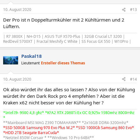
10. August 2020
#13
Der Pro ist n Doppelturmkühler mit 2 Kühltürmen und 2
Lüftern.
| R7 3800X | NH-D15 | ASUS TUF X570-Plus | 32GB Crucial LT 3200 |
RedDevil 5700XT | Fractal Meshify C White | SS Focus GX 550 | W10Pro |
Paskal18
Lieutenant
Ersteller dieses Themas
10. August 2020
#14
Ok also würdet ihr das alles so lassen ? Also von der Kühlung
würdet ihr den Dark Rock pro 4 empfehlen ? Aber ist die
Kraken x62 nicht besser von der Kühlung her ?
*Intel I9- 9900 4,8 ghz* *KFA2 RTX 2080Ti Ex OC 0,925v 1980mhz 8000mhz
*
**Mainboard MSI MAG Z390 TOMAHAWK** *2x16GB DDR4-3200mhz*
*SSD 500GB Samsung 970 Evo Plus M.2* *SSD 1000Gb Samsung 860 Evo*
*HDD 2TB Seagate BarraCuda*
*Netzteil 850W Corsair * **Windows 10 Pro 64Bit**