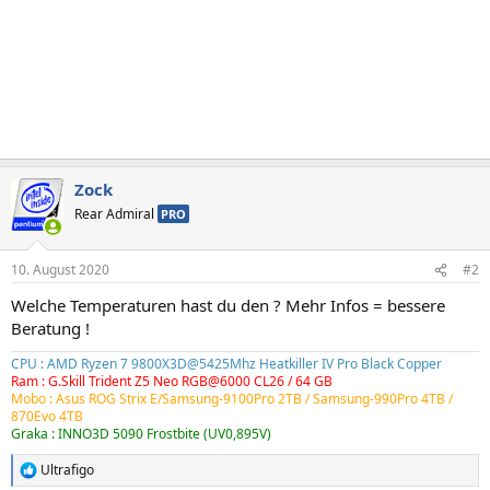
Zock
Rear Admiral
PRO
10. August 2020
#2
Welche Temperaturen hast du den ? Mehr Infos = bessere
Beratung !
CPU : AMD Ryzen 7 9800X3D@5425Mhz Heatkiller IV Pro Black Copper
Ram : G.Skill Trident Z5 Neo RGB@6000 CL26 / 64 GB
Mobo : Asus ROG Strix E/Samsung-9100Pro 2TB /
Samsung-990Pro 4TB
/
870Evo 4TB
Graka : INNO3D 5090 Frostbite (UV0,895V)
Ultrafigo
R