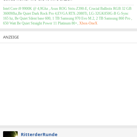
Intel Core i9 9900K @ 4,9Ghz , Asus ROG Strix-Z390-E, Crucial Ballistix RGB 32 GB
3600Mhz,Be Quiet Dark Rock Pro 4,EVGA RTX-2080Ti, LG-32GK850G-B G-Sync
165 hz, Be Quiet Silent base 600, 1 TB Samsung 970 Evo M.2, 2 TB Samsung 860 Pro ,
650 Watt Be Quiet Straight Power 11 Platinum 80+,
Xbox-OneX
RitterderRunde