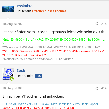
Paskal18
Lieutenant
Ersteller dieses Themas
10. August 2020
#18
Ist das Köpfen vom i9 9900k genauso leicht wie beim 8700k ?
*Intel I9- 9900 4,8 ghz* *KFA2 RTX 2080Ti Ex OC 0,925v 1980mhz 8000mhz
*
**Mainboard MSI MAG Z390 TOMAHAWK** *2x16GB DDR4-3200mhz*
*SSD 500GB Samsung 970 Evo Plus M.2* *SSD 1000Gb Samsung 860 Evo*
*HDD 2TB Seagate BarraCuda*
*Netzteil 850W Corsair * **Windows 10 Pro 64Bit**
Zock
Rear Admiral
PRO
10. August 2020
#19
Einfach bei YT suchen und ankucken.
CPU : AMD Ryzen 7 9800X3D@5425Mhz Heatkiller IV Pro Black Copper
Ram : G.Skill Trident Z5 Neo RGB@6000 CL26 / 64 GB