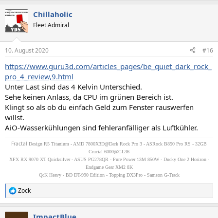
Chillaholic
Fleet Admiral
10. August 2020
#16
https://www.guru3d.com/articles_pages/be_quiet_dark_rock_
pro_4_review,9.html
Unter Last sind das 4 Kelvin Unterschied.
Sehe keinen Anlass, da CPU im grünen Bereich ist.
Klingt so als ob du einfach Geld zum Fenster rauswerfen
willst.
AiO-Wasserkühlungen sind fehleranfälliger als Luftkühler.
Fractal
Design R5 Titanium - AMD 7800X3D@Dark Rock Pro 3 - ASRock B850 Pro RS - 32GB
Crucial 6000@CL36
XFX RX 9070 XT Quicksilver - ASUS PG278QR - Pure Power 13M 850W - Ducky One 2 Horizon -
Endgame Gear XM2 8K
QcK Heavy - BD DT-990 Edition - Topping DX3Pro - Samson G-Track
Zock
R
e
a
ImpactBlue
k