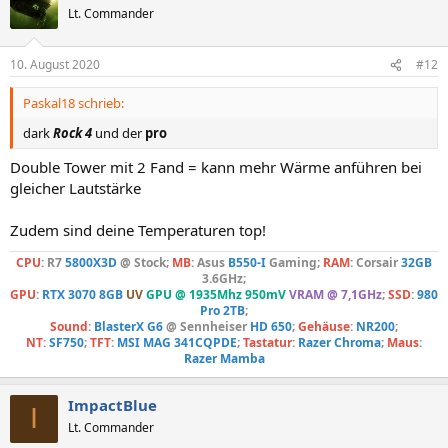
Lt. Commander
10. August 2020
#12
Paskal18 schrieb:
dark
Rock 4
und der
pro
Double Tower mit 2 Fand = kann mehr Wärme anführen bei
gleicher Lautstärke
Zudem sind deine Temperaturen top!
CPU
: R7
5800X3D
@ Stock;
MB
: Asus
B550-I
Gaming;
RAM
:
Corsair
32GB
3.6GHz;
GPU
:
RTX 3070 8GB
UV
GPU @ 1935Mhz 950mV
VRAM @ 7,1GHz
;
SSD
:
980
Pro 2TB
;
Sound
:
BlasterX G6
@ Sennheiser
HD 650
;
Gehäuse
:
NR200
;
NT
:
SF750
;
TFT
:
MSI MAG 341CQPDE
;
Tastatur
:
Razer Chroma
;
Maus
:
Razer Mamba
ImpactBlue
I
Lt. Commander