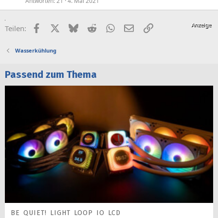
Antworten
21
4. Mai 2021
Facebook
X (Twitter)
Bluesky
Reddit
WhatsApp
E-Mail
Link
Teilen:
Wasserkühlung
Passend zum Thema
BE QUIET! LIGHT LOOP IO LCD