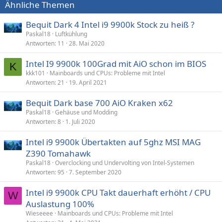
Ähnliche Themen
e
n
:
Bequit Dark 4 Intel i9 9900k Stock zu heiß ?
Paskal18
Luftkühlung
Antworten
11
28. Mai 2020
Intel I9 9900k 100Grad mit AiO schon im BIOS
K
kkk101
Mainboards und CPUs: Probleme mit Intel
Antworten
21
19. April 2021
Bequit Dark base 700 AiO Kraken x62
Paskal18
Gehäuse und Modding
Antworten
8
1. Juli 2020
Intel i9 9900k Übertakten auf 5ghz MSI MAG
Z390 Tomahawk
Paskal18
Overclocking und Undervolting von Intel-Systemen
Antworten
95
7. September 2020
Intel i9 9900k CPU Takt dauerhaft erhöht / CPU
W
Auslastung 100%
Wieseeee
Mainboards und CPUs: Probleme mit Intel