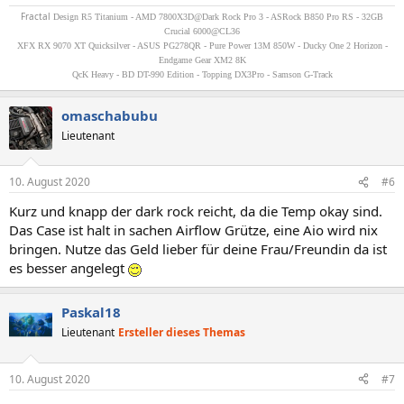
Fractal
Design R5 Titanium - AMD 7800X3D@Dark Rock Pro 3 - ASRock B850 Pro RS - 32GB
Crucial 6000@CL36
XFX RX 9070 XT Quicksilver - ASUS PG278QR - Pure Power 13M 850W - Ducky One 2 Horizon -
Endgame Gear XM2 8K
QcK Heavy - BD DT-990 Edition - Topping DX3Pro - Samson G-Track
omaschabubu
Lieutenant
10. August 2020
#6
Kurz und knapp der dark rock reicht, da die Temp okay sind.
Das Case ist halt in sachen Airflow Grütze, eine Aio wird nix
bringen. Nutze das Geld lieber für deine Frau/Freundin da ist
es besser angelegt
Paskal18
Lieutenant
Ersteller dieses Themas
10. August 2020
#7