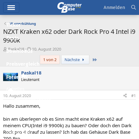
Hauptmenü
Anmelden
Wasserkühlung
Ticker
NZXT Kraken x62 oder Dark Rock Pro 4 Intel i9
Tests
9900k
E
E
Paskal18
10. August 2020
Downloads
r
r
Letzte
1 von 2
Nächste
s
s
Preisvergleich
t
t
e
e
Paskal18
l
l
Forum
Lieutenant
l
l
e
t
Aktuelles
r
a
10. August 2020
#1
m
Empfohlene Inhalte
Hallo zusammen,
Neue Beiträge
bin am überlegen ob es Sinn macht eine Kraken x62 auf
Neueste Aktivitäten
meinem CPU(Intel i9 9900k) zu bauen? Oder doch den Dark
Rock pro 4 drauf zu lassen? Ich hab das Gehäuse Dark Base
Leserartikel
700 Pro