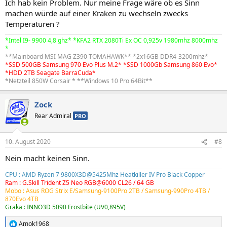
Ich hab kein Problem. Nur meine Frage wäre ob es Sinn
machen würde auf einer Kraken zu wechseln zwecks
Temperaturen ?
*Intel I9- 9900 4,8 ghz* *KFA2 RTX 2080Ti Ex OC 0,925v 1980mhz 8000mhz
*
**Mainboard MSI MAG Z390 TOMAHAWK** *2x16GB DDR4-3200mhz*
*SSD 500GB Samsung 970 Evo Plus M.2* *SSD 1000Gb Samsung 860 Evo*
*HDD 2TB Seagate BarraCuda*
*Netzteil 850W Corsair * **Windows 10 Pro 64Bit**
Zock
Rear Admiral
PRO
10. August 2020
#8
Nein macht keinen Sinn.
CPU : AMD Ryzen 7 9800X3D@5425Mhz Heatkiller IV Pro Black Copper
Ram : G.Skill Trident Z5 Neo RGB@6000 CL26 / 64 GB
Mobo : Asus ROG Strix E/Samsung-9100Pro 2TB /
Samsung-990Pro 4TB
/
870Evo 4TB
Graka : INNO3D 5090 Frostbite (UV0,895V)
Amok1968