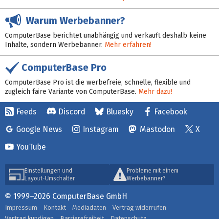
Warum Werbebanner?
ComputerBase berichtet unabhängig und verkauft deshalb keine
Inhalte, sondern Werbebanner.
Mehr erfahren!
ComputerBase Pro
ComputerBase Pro ist die werbefreie, schnelle, flexible und
zugleich faire Variante von ComputerBase.
Mehr dazu!
Feeds
Discord
Bluesky
Facebook
Google News
Instagram
Mastodon
X
YouTube
Einstellungen und
Probleme mit einem
Layout-Umschalter
Werbebanner?
© 1999–2026 ComputerBase GmbH
Impressum
Kontakt
Mediadaten
Vertrag widerrufen
Vertrag kündigen
Barrierefreiheit
Datenschutz