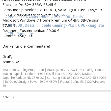
Regeln
Enermax Pro82+ 385W 63,45 €
Samsung SpinPoint F3 1000GB, SATA II (HD105SI) 45,53 €
LG GH22NS50 bare schwarz 15,99 €
Podcast
RAMageddon
RTX 5000 „Deals“
Microsoft Windows 7 Home Premium 64-Bit (SB-Version)
77,99 €
RX 9000 „Deals“
Ideale Gaming-PCs
GPU-Rangliste
Rechner - Zusammenbau 20,00 €
CPU-Rangliste
Summe: 450,90 €
Danke für die Kommentare!
Gruß,
scampi82
MSI B350 Gaming Pro Carbon | AMD Ryzen 7 1700X + Thermalright HR-02
Macho - Special Edition | 16GB G.Skill Flare X DDR4-3200 DIMM CL14 |
Sapphire Radeon HD 7870 OC | Samsung SSD 850 EVO M.2 SATA III 500GB
| Be Quiet! Straight Power E9 CM 480W | Fractal Define R3 | OS: Windows
10