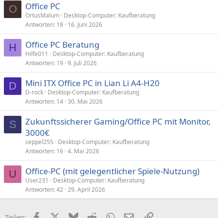
Office PC
O
OrtusMalum
Desktop-Computer: Kaufberatung
Antworten
18
16. Juni 2026
Office PC Beratung
H
Hilfe011
Desktop-Computer: Kaufberatung
Antworten
19
9. Juli 2026
Mini ITX Office PC in Lian Li A4-H20
D
D-rock
Desktop-Computer: Kaufberatung
Antworten
14
30. Mai 2026
Zukunftssicherer Gaming/Office PC mit Monitor,
S
3000€
seppel255
Desktop-Computer: Kaufberatung
Antworten
16
4. Mai 2026
Office-PC (mit gelegentlicher Spiele-Nutzung)
U
User231
Desktop-Computer: Kaufberatung
Antworten
42
29. April 2026
Facebook
X (Twitter)
Bluesky
Reddit
WhatsApp
E-Mail
Link
Teilen: