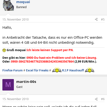
moquai
Banned
15. November 2010
#5
Hallo,
in Anbetracht der Tatsache, dass es nur ein Office-PC werden
soll, wären 4 GB und 64-Bit nicht unbedingt notwendig.
Gruß moquai
Ich leiste keinen Support per PN.
Den gibt es hier:
0900-Du-hast-ein-Problem-und-ich-keine-Lösung.
Oder:
0900-384278346776253686342453463567864
(2,99 EUR/Min.).
Firefox-Forum
#
Excel für Freaks
#
R.I.P Haudrauff
martin-00s
M
Gast
15. November 2010
#6
Wenn es schön leise sein soll, würde ich dir auf jeden Fall