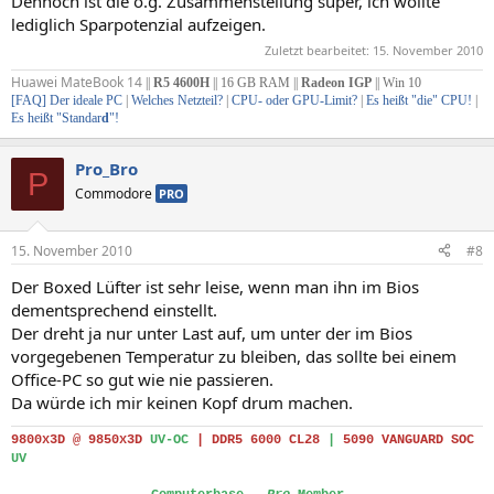
Dennoch ist die o.g. Zusammenstellung super, ich wollte
lediglich Sparpotenzial aufzeigen.
Zuletzt bearbeitet:
15. November 2010
Huawei MateBook 14
||
R5 4600H
|| 16 GB RAM ||
Radeon IGP
|| Win 10
[FAQ] Der ideale PC
|
Welches Netzteil?
|
CPU- oder GPU-Limit?
|
Es heißt "die" CPU!
|
Es heißt "Standar
d
"!
Pro_Bro
P
Commodore
PRO
15. November 2010
#8
Der Boxed Lüfter ist sehr leise, wenn man ihn im Bios
dementsprechend einstellt.
Der dreht ja nur unter Last auf, um unter der im Bios
vorgegebenen Temperatur zu bleiben, das sollte bei einem
Office-PC so gut wie nie passieren.
Da würde ich mir keinen Kopf drum machen.
9800x3D @ 9850x3D
UV-OC
|
DDR5 6000 CL28
|
5090 VANGUARD SOC
UV