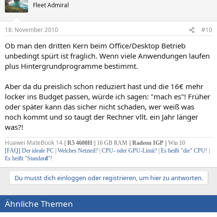
Fleet Admiral
18. November 2010
#10
Ob man den dritten Kern beim Office/Desktop Betrieb
unbedingt spürt ist fraglich. Wenn viele Anwendungen laufen
plus Hintergrundprogramme bestimmt.
Aber da du preislich schon reduziert hast und die 16€ mehr
locker ins Budget passen, würde ich sagen: "mach es"! Früher
oder später kann das sicher nicht schaden, wer weiß was
noch kommt und so taugt der Rechner vllt. ein Jahr länger
was?!
Huawei MateBook 14
||
R5 4600H
|| 16 GB RAM ||
Radeon IGP
|| Win 10
[FAQ] Der ideale PC
|
Welches Netzteil?
|
CPU- oder GPU-Limit?
|
Es heißt "die" CPU!
|
Es heißt "Standar
d
"!
Du musst dich einloggen oder registrieren, um hier zu antworten.
Ähnliche Themen