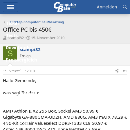
Hauptmenü
Anmelden
Desktop-Computer: Kaufberatung
Ticker
Office PC bis 450€
Tests
E
E
scampi82
15. November 2010
r
r
Downloads
s
s
scampi82
S
t
t
Ensign
e
e
Preisvergleich
l
l
l
l
15. November 2010
#1
Forum
e
t
r
a
Hallo Gemeinde,
Aktuelles
m
was sagt Ihr dazu:
Empfohlene Inhalte
Neue Beiträge
AMD Athlon II X2 255 Box, Sockel AM3 50,99 €
Neueste Aktivitäten
Gigabyte GA-880GMA-UD2H, AMD 880G, AM3 mATX 78,29 €
4GB-Kit Corsair Valueselect DDR3-1333 CL9 50,97 €
Leserartikel
Antec NSK 4000.TWO, ATX, ohne Netzteil 47,69 €