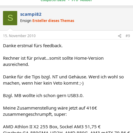
Computerbase -
Pro
Member
scampi82
S
Ensign
Ersteller dieses Themas
15. November 2010
#9
Danke erstmal fürs feedback.
Rechner ist für privat...somit sollte Home-Version
ausreichend.
Danke für die Tips bzgl. NT und Gehäuse. Werd ich wohl so
machen, wenn hier kein Veto kommt ;-)
Bzgl. MB wollte ich schon gern USB3.0.
Meine Zusammenstellung wäre jetzt auf 416€
zusammengeschrumpft, super:
AMD Athlon II X2 255 Box, Sockel AM3 51,75 €
Gigabyte GA-880GMA-UD2H, AMD 880G, AM3 mATX 79,86 €