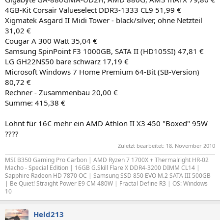
4GB-Kit Corsair Valueselect DDR3-1333 CL9 51,99 €
Xigmatek Asgard II Midi Tower - black/silver, ohne Netzteil
31,02 €
Cougar A 300 Watt 35,04 €
Samsung SpinPoint F3 1000GB, SATA II (HD105SI) 47,81 €
LG GH22NS50 bare schwarz 17,19 €
Microsoft Windows 7 Home Premium 64-Bit (SB-Version)
80,72 €
Rechner - Zusammenbau 20,00 €
Summe: 415,38 €
Lohnt für 16€ mehr ein AMD Athlon II X3 450 "Boxed" 95W
????
Zuletzt bearbeitet:
18. November 2010
MSI B350 Gaming Pro Carbon | AMD Ryzen 7 1700X + Thermalright HR-02
Macho - Special Edition | 16GB G.Skill Flare X DDR4-3200 DIMM CL14 |
Sapphire Radeon HD 7870 OC | Samsung SSD 850 EVO M.2 SATA III 500GB
| Be Quiet! Straight Power E9 CM 480W | Fractal Define R3 | OS: Windows
10
Held213