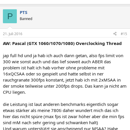
PTS
P
Banned
21. Juli 2016
#15
AW: Pascal (GTX 1060/1070/1080) Overclocking Thread
jap full hd und ja hab ich auch dann getan, also fps limit von
300 wie sonst auch und das lief soweit auch ABER das
problem ist halt ich hab vorher ohne probleme mit
16xQCSAA oder so gespielt und hatte selbst in ner
rauchgranate 300fps konstant, jetzt hab ich mit 2xMSAA in
der smoke teilweise unter 200fps drops. Das kann ja nicht am
CPU liegen.
die Leistung ist laut anderen benchmarks eigentlich sogar
etwas stärker als meine 780ti daher wundert mich das ich
hier das nicht spüre (max fps ist zwar höher aber die min fps
sind mM nach sehr gering und schwanken halt)
Und warum unterstützt sie anscheinend nur MSAA? Habe