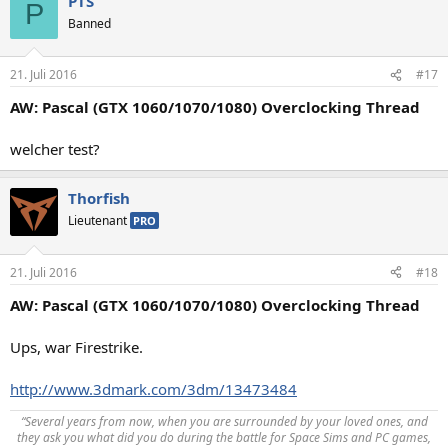
PTS
P
Banned
21. Juli 2016
#17
AW: Pascal (GTX 1060/1070/1080) Overclocking Thread
welcher test?
Thorfish
Lieutenant
PRO
21. Juli 2016
#18
AW: Pascal (GTX 1060/1070/1080) Overclocking Thread
Ups, war Firestrike.
http://www.3dmark.com/3dm/13473484
“Several years from now, when you are surrounded by your loved ones, and
they ask you what did you do during the battle for Space Sims and PC games,