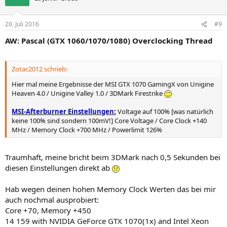
i
o
n
20. Juli 2016
#9
e
n
AW: Pascal (GTX 1060/1070/1080) Overclocking Thread
:
Zotac2012 schrieb:
Hier mal meine Ergebnisse der MSI GTX 1070 GamingX von Unigine
Heaven 4.0 / Unigine Valley 1.0 / 3DMark Firestrike
MSI-Afterburner Einstellungen:
Voltage auf 100% [was natürlich
keine 100% sind sondern 100mV!] Core Voltage / Core Clock +140
MHz / Memory Clock +700 MHz / Powerlimit 126%
Traumhaft, meine bricht beim 3DMark nach 0,5 Sekunden bei
diesen Einstellungen direkt ab
Hab wegen deinen hohen Memory Clock Werten das bei mir
auch nochmal ausprobiert:
Core +70, Memory +450
14 159 with NVIDIA GeForce GTX 1070(1x) and Intel Xeon