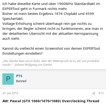
Ich habe dieselbe Karte und über 1900MHz Standardtakt im
EXPERTool geht in Furmark nichts mehr.
Bisher ist mein bestes Ergebnis 1876 Chiptakt und 4599
Speichertakt.
Voltage-Erhöhung scheint überhaupt rein gar nichts zu
bringen; der Regler scheint nicht zu funktionieren, wie man in
der detaillierten Übersicht mit der aktuellen Kernspannung
auch sieht.
Kannst du vielleicht einen Screenshot von deinen EXPERTool
Einstellungen einstellen?
„Das Gleiche lässt uns in Ruhe, aber der Widerspruch ist es, der uns produktiv
macht.“ – Johann Wolfgang von Goethe
PTS
P
Banned
20. Juli 2016
#13
AW: Pascal (GTX 1060/1070/1080) Overclocking Thread