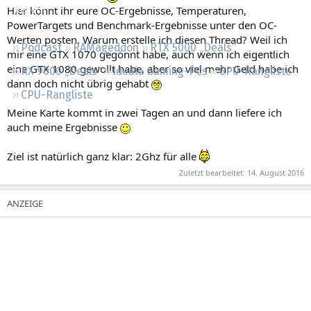
Hier könnt ihr eure OC-Ergebnisse, Temperaturen,
Regeln
PowerTargets und Benchmark-Ergebnisse unter den OC-
Werten posten. Warum erstelle ich diesen Thread? Weil ich
Podcast
RAMageddon
RTX 5000 „Deals“
mir eine GTX 1070 gegönnt habe, auch wenn ich eigentlich
eine GTX 1080 gewollt habe, aber so viel mehr Geld habe ich
RX 9000 „Deals“
Ideale Gaming-PCs
GPU-Rangliste
dann doch nicht übrig gehabt
CPU-Rangliste
Meine Karte kommt in zwei Tagen an und dann liefere ich
auch meine Ergebnisse
Ziel ist natürlich ganz klar: 2Ghz für alle
Zuletzt bearbeitet:
14. August 2016