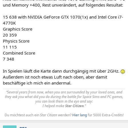
und Memory +400, Rest unverändert, auf folgendes Resultat:
15 638 with NVIDIA GeForce GTX 1070(1x) and Intel Core i7-
4770K
Graphics Score
20 359
Physics Score
11 115
Combined Score
7 348
In Spielen läuft die Karte dann durchgängig mit über 2GHz.
Außerdem ist noch etwas Luft nach oben, aber damit
beschäftige ich mich ein andermal.
“Several years from now, when you are surrounded by your loved ones, and
they ask you what did you do during the battle for Space Sims and PC games,
you can look them in the eye and say:
I helped make
Star Citizen
.”
Du möchtest auch ein
Star Citizen
werden?
Hier lang
für 5000 Extra-Credits!​