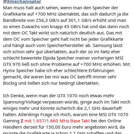
@
Xmechanisator
Man muss halt auch sehen, wenn man den Speicher der
Grafikkarte auf +700 MHz übertaktet, das sich dadurch ja die
Bandbreite von 256,3 GB/s auf 301,1 GB/s erhöht und man
so einen Zuwachs von knapp 45 GB/s hat und das dann noch
mit dem OC Takt wirkt sich natürlich deutlich aus. Das mit
dem OC vom Speicher geht halt nicht bei jeder Grafikkarte
und hängt auch vom Speicherhersteller ab. Samsung lässt
sich schon sehr gut übertakten, auch der so im Netz eher
schlecht bewertete Elpida Speicher meiner vorherigen MSI
GTX 970 ließ sich ohne Probleme auf +700 MHz erhöhen. Mit
Hynix Speicher habe ich eher schlechtere Erfahrungen
gemacht, die waren bei mir was OC betrifft immer sehr
Bockig und ließen sich nur bedingt übertakten.
Ich Denke, wenn man der GTX 1070 noch etwas mehr
Spannung/Voltage verpassen würde, ginge auch im Takt noch
einiges mehr und könnte sicherlich die 2,1 GHz dauerhaft
halten. Allerdings Frage ich mich, warum eine MSI GTX 1070
Gaming
Z
mit 1.657/1.860 MHz Base Takt
bei den Online
Händlern derzeit für 150,00 Euro mehr angeboten wird, da
müsste die Grafikkarte ja schon 2,2 GHz schaffen und das