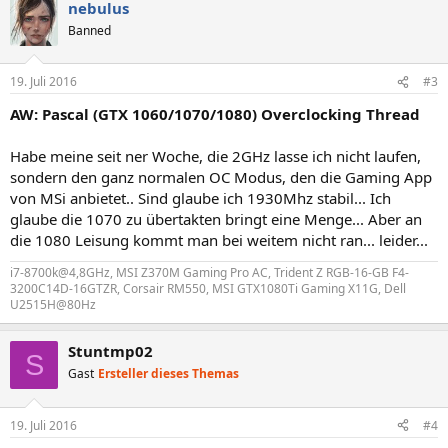
nebulus
Banned
19. Juli 2016
#3
AW: Pascal (GTX 1060/1070/1080) Overclocking Thread
Habe meine seit ner Woche, die 2GHz lasse ich nicht laufen,
sondern den ganz normalen OC Modus, den die Gaming App
von MSi anbietet.. Sind glaube ich 1930Mhz stabil... Ich
glaube die 1070 zu übertakten bringt eine Menge... Aber an
die 1080 Leisung kommt man bei weitem nicht ran... leider...
i7-8700k@4,8GHz, MSI Z370M Gaming Pro AC, Trident Z RGB-16-GB F4-
3200C14D-16GTZR, Corsair RM550, MSI GTX1080Ti Gaming X11G, Dell
U2515H@80Hz
Stuntmp02
S
Gast
Ersteller dieses Themas
19. Juli 2016
#4