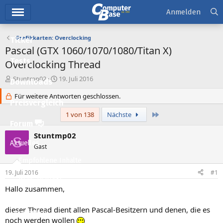
Hauptmenü
Anmelden
Grafikkarten: Overclocking
Ticker
Pascal (GTX 1060/1070/1080/Titan X)
Tests
Overclocking Thread
E
E
Stuntmp02
19. Juli 2016
Downloads
r
r
s
Für weitere Antworten geschlossen.
s
Preisvergleich
t
t
e
e
Letzte
1 von 138
Nächste
l
l
Forum
l
l
Stuntmp02
S
e
t
Aktuelles
Gast
r
a
m
Empfohlene Inhalte
19. Juli 2016
#1
Neue Beiträge
Hallo zusammen,
Neueste Aktivitäten
dieser Thread dient allen Pascal-Besitzern und denen, die es
Leserartikel
noch werden wollen