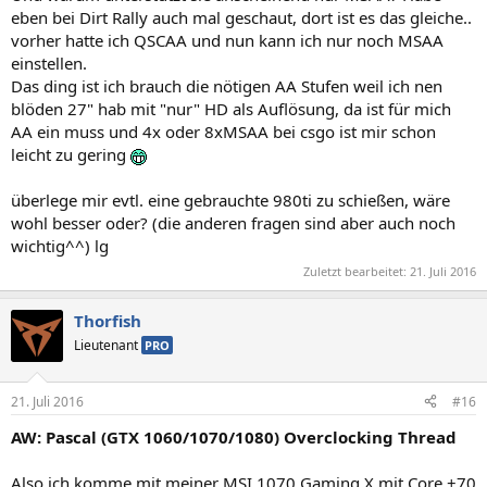
eben bei Dirt Rally auch mal geschaut, dort ist es das gleiche..
vorher hatte ich QSCAA und nun kann ich nur noch MSAA
einstellen.
Das ding ist ich brauch die nötigen AA Stufen weil ich nen
blöden 27" hab mit "nur" HD als Auflösung, da ist für mich
AA ein muss und 4x oder 8xMSAA bei csgo ist mir schon
leicht zu gering
überlege mir evtl. eine gebrauchte 980ti zu schießen, wäre
wohl besser oder? (die anderen fragen sind aber auch noch
wichtig^^) lg
Zuletzt bearbeitet:
21. Juli 2016
Thorfish
Lieutenant
PRO
21. Juli 2016
#16
AW: Pascal (GTX 1060/1070/1080) Overclocking Thread
Also ich komme mit meiner MSI 1070 Gaming X mit Core +70