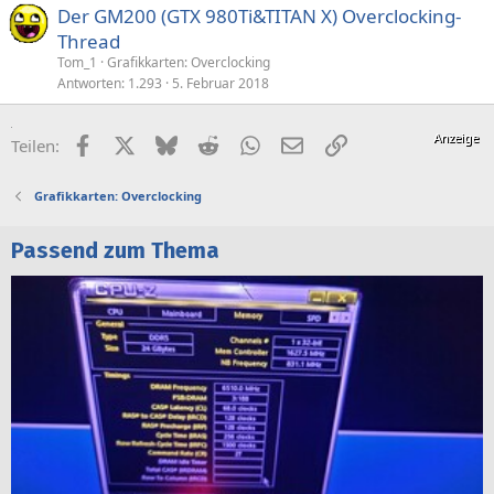
Der GM200 (GTX 980Ti&TITAN X) Overclocking-
Thread
Tom_1
Grafikkarten: Overclocking
Antworten
1.293
5. Februar 2018
Facebook
X (Twitter)
Bluesky
Reddit
WhatsApp
E-Mail
Link
Teilen:
Grafikkarten: Overclocking
Passend zum Thema