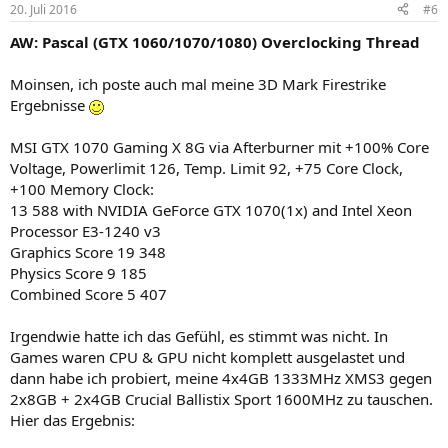
20. Juli 2016
#6
anderen Reitern sagt es aber, dass
der Rechner VR tauglich ist, weil ich eine 1060 habe. Naja,
AW: Pascal (GTX 1060/1070/1080) Overclocking Thread
Treiberupdate wirds richten. Nur Geduld
Moinsen, ich poste auch mal meine 3D Mark Firestrike
Ergebnisse
MSI GTX 1070 Gaming X 8G via Afterburner mit +100% Core
Voltage, Powerlimit 126, Temp. Limit 92, +75 Core Clock,
+100 Memory Clock:
13 588 with NVIDIA GeForce GTX 1070(1x) and Intel Xeon
Processor E3-1240 v3
Graphics Score 19 348
Physics Score 9 185
Combined Score 5 407
Irgendwie hatte ich das Gefühl, es stimmt was nicht. In
Games waren CPU & GPU nicht komplett ausgelastet und
dann habe ich probiert, meine 4x4GB 1333MHz XMS3 gegen
2x8GB + 2x4GB Crucial Ballistix Sport 1600MHz zu tauschen.
Hier das Ergebnis: