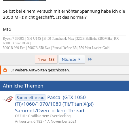
Selbst bei einem Versuch mit erhöhter Spannung habe ich die
2050 MHz nicht geschafft. Ist das normal?
MfG
Ryzen 7 3700X | NH-U14S | B450 Tomahawk Max | 32GB Ballistix 3200MHz | RX
6600 | Xonar DGX |
500GB 960 Evo | 500GB 850 Evo | Fractal Define R5 | 550 Watt Leadex Gold
Letzte
1 von 138
Nächste
Für weitere Antworten geschlossen.
Ähnliche Themen
Pascal (GTX 1050
Sammelthread
(Ti)/1060/1070/1080 (Ti)/Titan X(p))
Sammel-/Overclocking Thread
OZZHI
Grafikkarten: Overclocking
Antworten
6.182
17. November 2021