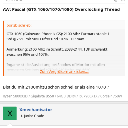
AW: Pascal (GTX 1060/1070/1080) Overclocking Thread
borizb schrieb:
GTX 1060 (Gainward Phoenix GS): 2100 Mhz Furmark stable 1
Std.@75°C mit 50% Lüfter und 107% TDP max.
Anmerkung: 2100 Mhz im Schnitt, 2088-2144, TDP schwankt
zwischen 96% und 107%.
Ingame ist die Auslastung bei Shadow of Mordor mit allen
gemaxten Settings bei ~75%@2101Mhz und 66°C
Zum Vergrößern anklicken....
-und die vollen 6GB werden ausgelastet. Allerdings scheint das
Antialiasing nicht zu funktionieren
Bist du mit 2100mhzu schon schneller als eine 1070 ?
oder ich mach da irgendwo nen Fehler. Vielleicht liegt das am FXAA
oder einer anderen Einstellung,
Ryzen 5800X3D / Gigabyte B550 / 64GB DDR4 / RX 7900XTX / Corsair 750W
ich hab mich da noch nicht eingelesen. Vielleicht wirds mit nem
Treiber Update besser.
Xmechanisator
X
Achja, nett fand ich auch, dass das Geforce Experience mir sagt, dass
Lt. Junior Grade
es keine optimalen Einstellungen
für die Spiele vornehmen kann, weils die 1060 nicht kennt, bei den