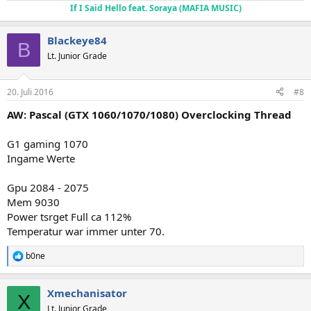
If I Said Hello feat. Soraya (MAFIA MUSIC)
Blackeye84
B
Lt. Junior Grade
20. Juli 2016
#8
AW: Pascal (GTX 1060/1070/1080) Overclocking Thread
G1 gaming 1070
Ingame Werte
Gpu 2084 - 2075
Mem 9030
Power tsrget Full ca 112%
Temperatur war immer unter 70.
b0ne
R
e
a
Xmechanisator
k
X
t
Lt. Junior Grade