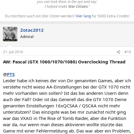
you can look them in the eye and say:
I helped make
Star Citizen
.”
Du möchtest auch ein
Star Citizen
werden?
Hier lang
für 5000 Extra-Credits!​
Zotac2012
Admiral
21. Juli 2016
#19
AW: Pascal (GTX 1060/1070/1080) Overclocking Thread
@
PTS
Leider habe ich keines der von Dir genannten Games, aber ich
verstehe nicht wieso AA-Einstellungen bei der GTX 1070 nicht
mehr vorhanden sein sollen? Ist das bei anderen Usern denn
auch der Fall? Oder ist das Generell das die GTX 1070 Deine
genannten Einstellungen 16xQCSAA / QSCAA nicht mehr
unterstützen? Das einzigste was bei mir zunächst nicht ging
war das VXAO in The Rise of Tomb Raider, aber die Funktion
war da, nur wenn man dieses aktivieren wollte stürzte das
Game mit einer Fehlermeldung ab. Das war aber ein Problem,