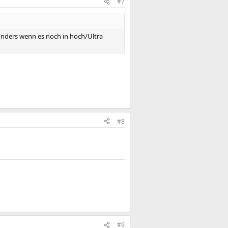
#7
sonders wenn es noch in hoch/Ultra
#8
#9