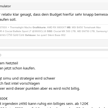
imulator
r relativ klar gesagt, dass dein Budget hierfür sehr knapp bemes
aufen soll.
3700X + Thermalright Macho
Grafikkarte
: AMD RX 6800XT
MB
: MSI B450 Tomahawk Max
R 4 Crucial Ballistix Sport LT @3600CL16
SSD
: Crucial MX 500 1TB, WD SN750 1TB, Samsung
eries C750 Gold Core
Gehäuse:
be quiet! Silent Base 802
0
am Netzteil
n jetzt schon kaufen.
t simu und strategie wird schwer
ch fast intel vorschlagen
er wird dieser punkten aber es wird nicht billig.
 300€
 irgendein z490 kann ruhig ein billiges sein. ab 120€