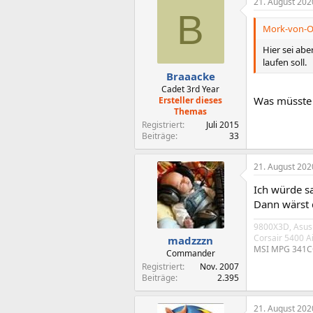
21. August 202
B
Mork-von-Or
Hier sei abe
laufen soll.
Braaacke
Cadet 3rd Year
Was müsste 
Ersteller dieses
Themas
Registriert
Juli 2015
Beiträge
33
21. August 202
Ich würde s
Dann wärst 
9800X3D, Asus
Corsair 5400 A
madzzzn
MSI MPG 341C
Commander
Registriert
Nov. 2007
Beiträge
2.395
21. August 202