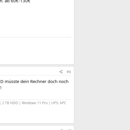
n. ab 60€-130€
#6
lHD müsste dein Rechner doch noch
!
| 2 TB HDD | Windows 11 Pro | UPS: APC