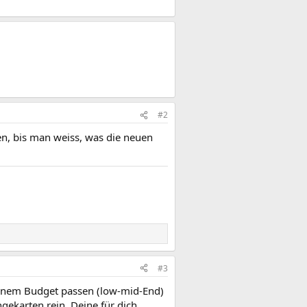
#2
en, bis man weiss, was die neuen
#3
deinem Budget passen (low-mid-End)
karten rein. Deine für dich