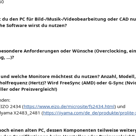
60
t du den PC für Bild-/Musik-/Videobearbeitung oder CAD nu
che Software wirst du nutzen?
 besondere Anforderungen oder Wünsche (Overclocking, ein 
g, …)?
e und welche Monitore möchtest du nutzen? Anzahl, Modell,
olfrequenz (Hertz)? Wird FreeSync (AMD) oder G-Sync (Nvidi
ler oder Preisvergleich!)
nden:
EIZO 2434 (
https://www.eizo.de/microsite/fs2434.html
) und
ilyama X2483_2481 (
https://iiyama.com/de_de/produkte/prolite
 noch einen alten PC, dessen Komponenten teilweise weite