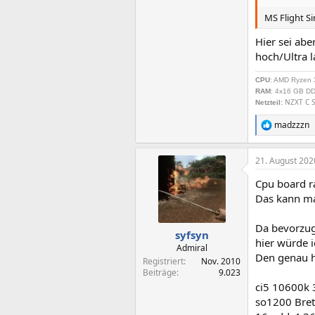
MS Flight S
Hier sei abe
hoch/Ultra l
CPU
: AMD Ryzen 
RAM
: 4x16 GB DD
NZXT C S
Netzteil
:
madzzzn
R
e
a
21. August 202
k
t
Cpu board r
i
o
Das kann ma
n
e
Da bevorzug
n
syfsyn
hier würde i
:
Admiral
Den genau hi
Registriert
Nov. 2010
Beiträge
9.023
ci5 10600k
so1200 Brett