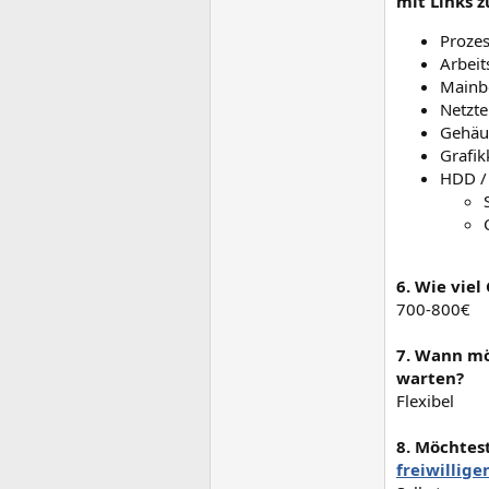
mit Links z
Prozes
Arbeit
Mainb
Netzt
Gehäu
Grafik
HDD /
6. Wie viel
700-800€
7. Wann mö
warten?
Flexibel
8. Möchtes
freiwillige