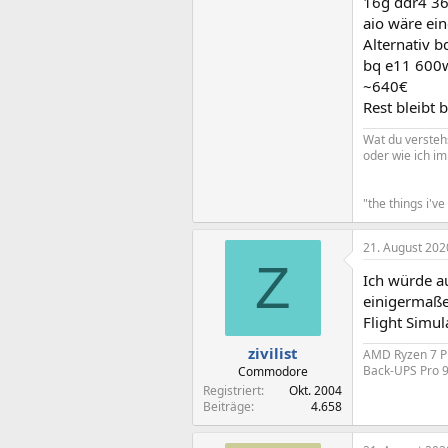
16g ddr4 36
aio wäre ei
Alternativ b
bq e11 600
~640€
Rest bleibt 
Wat du verstehs
oder wie ich i
"the things i'v
21. August 202
Z
Ich würde a
einigermaße
Flight Simu
zivilist
AMD Ryzen 7 P
Back-UPS Pro 
Commodore
Registriert
Okt. 2004
Beiträge
4.658