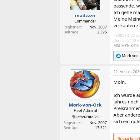
n
passende, w
e
Ich gehe mal
n
madzzzn
Meine Meinu
:
Commander
verkaufen z
Registriert
Nov. 2007
Beiträge
2.395
9800X3D, Asus
Corsair 5400 A
MSI MPG 341C
Mork-von-
R
e
a
21. August 202
k
t
Moin,
i
o
n
Ich würde a
e
Jahres noch 
n
Mork-von-Ork
Preisrahmen
:
Fleet Admiral
Aber anderer
🎅Rätsel-Elite ’25
sich ein gu
Registriert
Nov. 2007
Beiträge
17.321
Braaacke sc