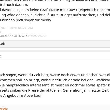
ird noch dauern.
 davon aus, dass keine Grafikkarte mit 400€+ (eigentlich noch m
ng wäre daher, vielleicht auf 900€ Budget aufzustocken, und dei
u können (evtl sogar für mehr)
 X870E Hero, 64GB RAM
ir
QRDE QD-OLED X36
@5090 Astral
Ork
0
uch sagen, wenn du Zeit hast, warte noch etwas und schau was d
kommen soll, so bringt, wobei natürlich gerade bei den Grafikkar
 ja hauptsächlich interessant ist meist eh nochmal etwas später
seits sinken die Preise der aktuellen Generation ja in letzter Zeit
tes Angebot im Abverkauf.
hrieb: