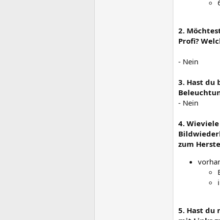
2. Möchtes
Profi? Wel
- Nein
3. Hast du
Beleuchtun
- Nein
4. Wieviel
Bildwiederh
zum Herstel
vorha
5. Hast du