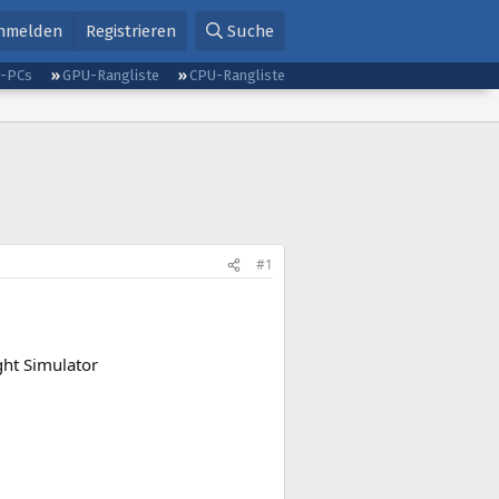
nmelden
Registrieren
Suche
g-PCs
GPU-Rangliste
CPU-Rangliste
#1
ght Simulator