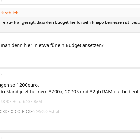
0
k schrieb:
r relativ klar gesagt, dass dein Budget hierfür sehr knapp bemessen ist, be
man denn hier in etwa für ein Budget ansetzen?
0
agen so 1200euro.
du Stand jetzt bei nem 3700x, 2070S und 32gb RAM gut bedient.
 X870E Hero, 64GB RAM
ir
QRDE QD-OLED X36
@5090 Astral
0