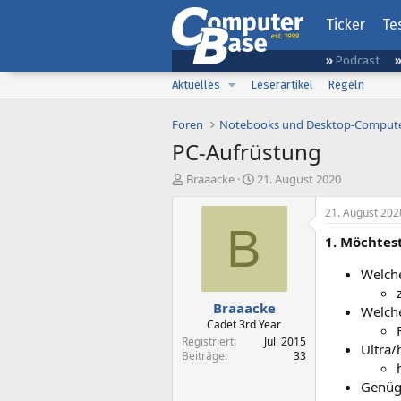
Ticker
Te
Podcast
Aktuelles
Leserartikel
Regeln
Foren
Notebooks und Desktop-Comput
PC-Aufrüstung
E
E
Braaacke
21. August 2020
r
r
s
s
21. August 202
t
t
B
1. Möchtes
e
e
l
l
Welche
l
l
e
t
Braaacke
r
a
Welch
m
Cadet 3rd Year
Registriert
Juli 2015
Ultra/
Beiträge
33
Genüg