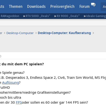
sts
Themen
Downloads
Preisvergleich
Forum
A
RAMageddon
RTX 5000 „Deals“
RX 9000 „Deals“
Ideale Gamin
er
Desktop-Computer
Desktop-Computer: Kaufberatung
0
t du mit dem PC spielen?
 Spiele genau?
z.B. Desperados 3, Endless Space 2, Civ6, Train Sim World, MS Fli
e
Auflösung
?
FullHD
hohe/mittlere/niedrige Grafikeinstellungen?
hoch bis ultra
en dir 30
FPS
oder sollen es 60 oder gar 144 FPS sein?