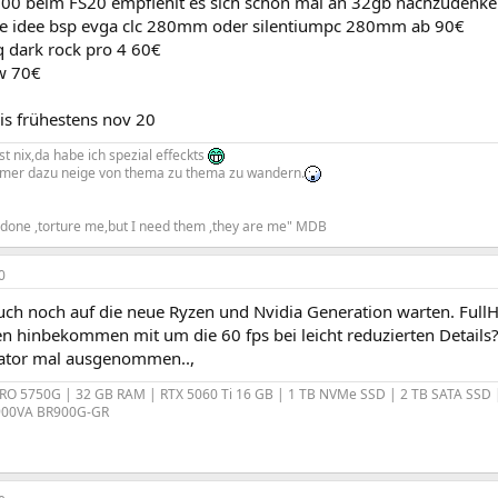
00 beim FS20 empfiehlt es sich schon mal an 32gb nachzudenke
ne idee bsp evga clc 280mm oder silentiumpc 280mm ab 90€
q dark rock pro 4 60€
w 70€
bis frühestens nov 20
t nix,da habe ich spezial effeckts
mmer dazu neige von thema zu thema zu wandern.
e done ,torture me,but I need them ,they are me" MDB
0
uch noch auf die neue Ryzen und Nvidia Generation warten. Ful
n hinbekommen mit um die 60 fps bei leicht reduzierten Details?
lator mal ausgenommen..,
RO 5750G | 32 GB RAM | RTX 5060 Ti 16 GB | 1 TB NVMe SSD | 2 TB SATA SSD 
900VA BR900G-GR