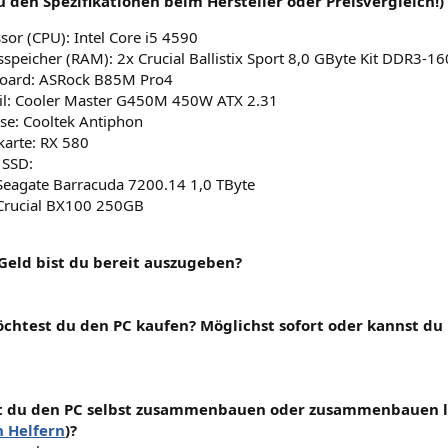
u den Spezifikationen beim Hersteller oder Preisvergleich!)
sor (CPU): Intel Core i5 4590
sspeicher (RAM): 2x Crucial Ballistix Sport 8,0 GByte Kit DDR3-1
oard: ASRock B85M Pro4
eil: Cooler Master G450M 450W ATX 2.31
se: Cooltek Antiphon
karte: RX 580
 SSD:
Seagate Barracuda 7200.14 1,0 TByte
Crucial BX100 250GB
 Geld bist du bereit auszugeben?
chtest du den PC kaufen? Möglichst sofort oder kannst d
t du den PC selbst zusammenbauen oder zusammenbauen l
n Helfern
)?