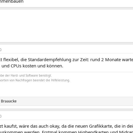
ammenbauen
0
t flexibel, die Standardempfehlung zur Zeit: rund 2 Monate wart
n und CPUs kosten und können.
be der Hard- und Software benötigt.
worten von Nachfragen beendet die Hilfeleistung.
d
Braaacke
0
t kaufst, wäre das auch okay, da die neuen Grafikkarte, die in 
auskommen werden. Erstmal kommen Highendkarten und Midrange