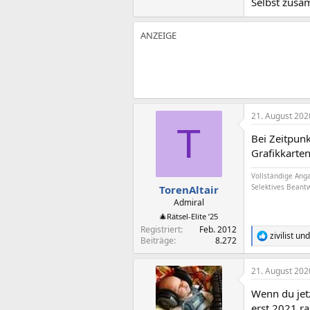
Selbst zus
21. August 202
T
Bei Zeitpunk
Grafikkarte
Vollständige Anga
Selektives Beant
TorenAltair
Admiral
🎄Rätsel-Elite ’25
Registriert
Feb. 2012
zivilist
un
R
Beiträge
8.272
e
a
21. August 202
k
t
Wenn du jetz
i
o
erst 2021 r