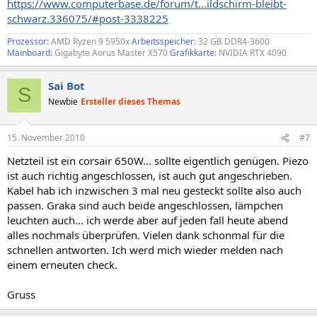
https://www.computerbase.de/forum/t...ildschirm-bleibt-
schwarz.336075/#post-3338225
Prozessor:
AMD Ryzen 9 5950x
Arbeitsspeicher:
32 GB DDR4-3600
Mainboard:
Gigabyte Aorus Master X570
Grafikkarte:
NVIDIA RTX 4090
Sai Bot
S
Newbie
Ersteller dieses Themas
15. November 2010
#7
Netzteil ist ein corsair 650W... sollte eigentlich genügen. Piezo
ist auch richtig angeschlossen, ist auch gut angeschrieben.
Kabel hab ich inzwischen 3 mal neu gesteckt sollte also auch
passen. Graka sind auch beide angeschlossen, lämpchen
leuchten auch... ich werde aber auf jeden fall heute abend
alles nochmals überprüfen. Vielen dank schonmal für die
schnellen antworten. Ich werd mich wieder melden nach
einem erneuten check.
Gruss