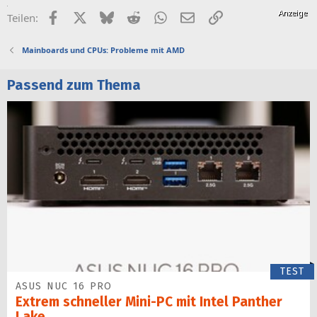
Facebook
X (Twitter)
Bluesky
Reddit
WhatsApp
E-Mail
Link
Teilen:
Mainboards und CPUs: Probleme mit AMD
Passend zum Thema
TEST
ASUS NUC 16 PRO
Extrem schneller Mini-PC mit Intel Panther
Lake