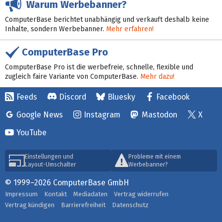
Warum Werbebanner?
ComputerBase berichtet unabhängig und verkauft deshalb keine
Inhalte, sondern Werbebanner.
Mehr erfahren!
ComputerBase Pro
ComputerBase Pro ist die werbefreie, schnelle, flexible und
zugleich faire Variante von ComputerBase.
Mehr dazu!
Feeds
Discord
Bluesky
Facebook
Google News
Instagram
Mastodon
X
YouTube
Einstellungen und
Probleme mit einem
Layout-Umschalter
Werbebanner?
© 1999–2026 ComputerBase GmbH
Impressum
Kontakt
Mediadaten
Vertrag widerrufen
Vertrag kündigen
Barrierefreiheit
Datenschutz