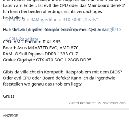
Regeln
Latein am Ende... Ist evtl die CPU oder das Mainboard defekt?
Ich kann bei beiden allerdings nichts verdächtiges
feststellen...
Podcast
RAMageddon
RTX 5000 „Deals“
Hier die wichtigsten Komponenten meines Systems:
RX 9000 „Deals“
Ideale Gaming-PCs
GPU-Rangliste
CPU-Rangliste
CPU: AMD Phenom II X4 965
Board: Asus M4A87TD EVO, AMD 870,
RAM: G.Skill Ripjaws DDR3-1333 CL-7
Graka: Gigabyte GTX-470 SOC 1.28GB DDR5
Gibts da villeicht ein Kompatibilitätsproblem mit dem BIOS?
Oder evtl CPU oder Board defekt? Kann ich da irgendwie
feststellen wo genau das Problem liegt?
Gruss
Zuletzt bearbeitet:
15. November 2010