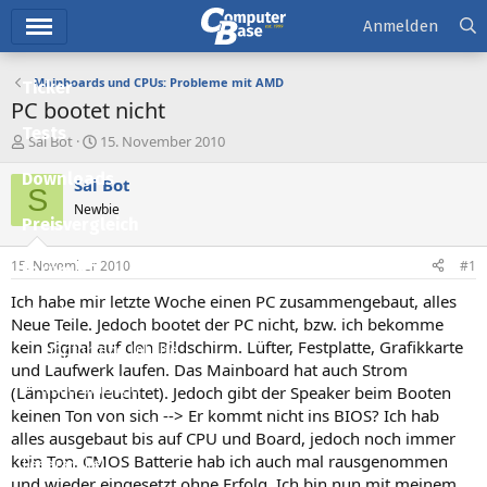
Hauptmenü
Anmelden
Mainboards und CPUs: Probleme mit AMD
Ticker
PC bootet nicht
Tests
E
E
Sai Bot
15. November 2010
r
r
Downloads
s
s
Sai Bot
S
t
t
Newbie
e
e
Preisvergleich
l
l
l
l
15. November 2010
#1
Forum
e
t
r
a
Ich habe mir letzte Woche einen PC zusammengebaut, alles
Aktuelles
m
Neue Teile. Jedoch bootet der PC nicht, bzw. ich bekomme
kein Signal auf den Bildschirm. Lüfter, Festplatte, Grafikkarte
Empfohlene Inhalte
und Laufwerk laufen. Das Mainboard hat auch Strom
Neue Beiträge
(Lämpchen leuchtet). Jedoch gibt der Speaker beim Booten
keinen Ton von sich --> Er kommt nicht ins BIOS? Ich hab
Neueste Aktivitäten
alles ausgebaut bis auf CPU und Board, jedoch noch immer
kein Ton. CMOS Batterie hab ich auch mal rausgenommen
Leserartikel
und wieder eingesetzt ohne Erfolg. Ich bin nun mit meinem