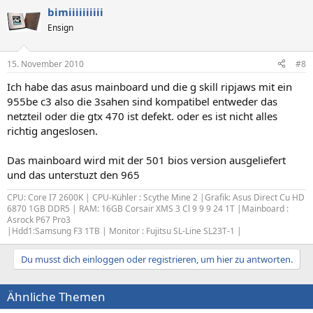
bimiiiiiiiiii
Ensign
15. November 2010
#8
Ich habe das asus mainboard und die g skill ripjaws mit ein
955be c3 also die 3sahen sind kompatibel entweder das
netzteil oder die gtx 470 ist defekt. oder es ist nicht alles
richtig angeslosen.
Das mainboard wird mit der 501 bios version ausgeliefert
und das unterstuzt den 965
CPU: Core I7 2600K | CPU-Kühler : Scythe Mine 2 |Grafik: Asus Direct Cu HD
6870 1GB DDR5 | RAM: 16GB Corsair XMS 3 Cl 9 9 9 24 1T |Mainboard :
Asrock P67 Pro3
|Hdd1:Samsung F3 1TB | Monitor : Fujitsu SL-Line SL23T-1 |
Du musst dich einloggen oder registrieren, um hier zu antworten.
Ähnliche Themen