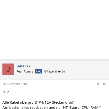
janer77
J
Rear Admiral
PRO
🎅Rätsel-Elite ’24
15. November 2010
#2
NT?
Alle Kabel überprüft? P4/12V Stecker drin?
Am besten alles rausbauen und nur NT, Board, CPU, RAM(1