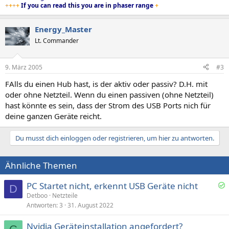
++++
If you can read this you are in phaser range
+
Energy_Master
Lt. Commander
9. März 2005
#3
FAlls du einen Hub hast, is der aktiv oder passiv? D.H. mit
oder ohne Netzteil. Wenn du einen passiven (ohne Netzteil)
hast könnte es sein, dass der Strom des USB Ports nich für
deine ganzen Geräte reicht.
Du musst dich einloggen oder registrieren, um hier zu antworten.
Ähnliche Themen
PC Startet nicht, erkennt USB Geräte nicht
D
e
Detboo
Netzteile
Antworten
3
31. August 2022
l
ö
Nvidia Geräteinstallation angefordert?
s