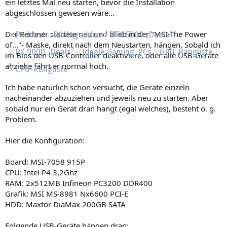
ein letztes Mal neu starten, bevor die Installation
Regeln
abgeschlossen gewesen wäre...
Der Rechner startete neu und blieb in der "MSI-The Power
Podcast
RAMageddon
RTX 5000 „Deals“
of..."- Maske, direkt nach dem Neustarten, hängen. Sobald ich
RX 9000 „Deals“
Ideale Gaming-PCs
GPU-Rangliste
im Bios den USB-Controller deaktiviere, oder alle USB-Geräte
abziehe fährt er normal hoch.
CPU-Rangliste
Ich habe natürlich schon versucht, die Geräte einzeln
nacheinander abzuziehen und jeweils neu zu starten. Aber
sobald nur ein Gerät dran hängt (egal welches), besteht o. g.
Problem.
Hier die Konfiguration:
Board: MSI-7058 915P
CPU: Intel P4 3,2Ghz
RAM: 2x512MB Infineon PC3200 DDR400
Grafik: MSI MS-8981 Nx6600 PCI-E
HDD: Maxtor DiaMax 200GB SATA
Folgende USB-Geräte hängen dran: