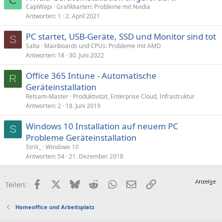
C
CapiWapi
Grafikkarten: Probleme mit Nvidia
t
Antworten
1
2. April 2021
PC startet, USB-Geräte, SSD und Monitor sind tot
S
Salta
Mainboards und CPUs: Probleme mit AMD
Antworten
18
30. Juni 2022
Office 365 Intune - Automatische
R
Geräteinstallation
Retsam-Master
Produktivität, Enterprise Cloud, Infrastruktur
Antworten
2
18. Juni 2019
Windows 10 Installation auf neuem PC
S
Probleme Geräteinstallation
StriX_
Windows 10
Antworten
54
21. Dezember 2018
Facebook
X (Twitter)
Bluesky
Reddit
WhatsApp
E-Mail
Link
Teilen:
Homeoffice und Arbeitsplatz