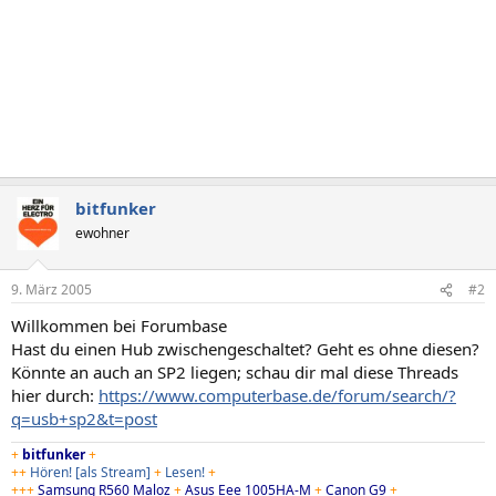
bitfunker
ewohner
9. März 2005
#2
Willkommen bei Forumbase
Hast du einen Hub zwischengeschaltet? Geht es ohne diesen?
Könnte an auch an SP2 liegen; schau dir mal diese Threads
hier durch:
https://www.computerbase.de/forum/search/?
q=usb+sp2&t=post
+
bitfunker
+
++
Hören!
[als Stream]
+
Lesen!
+
+++
Samsung R560 Maloz
+
Asus Eee 1005HA-M
+
Canon G9
+