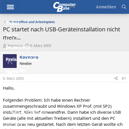
Hauptmenü
Anmelden
Homeoffice und Arbeitsplatz
Ticker
PC startet nach USB-Geräteinstallation nicht
Tests
mehr...
E
E
Kaynovo
9. März 2005
Downloads
r
r
s
s
Kaynovo
K
Preisvergleich
t
t
Newbie
e
e
l
l
Forum
l
l
9. März 2005
#1
e
t
Aktuelles
r
a
Hallo,
m
Empfohlene Inhalte
Folgendes Problem: Ich habe einen Rechner
Neue Beiträge
zusammengeschraubt und Windows XP Prof. (mit SP2)
installiert. Alles lief einwandfrei. Dann habe ich diverse USB
Neueste Aktivitäten
Geräte (alle mit aktuellen Treibern) installiert und den PC
Leserartikel
immer brav neu gestartet. Nach dem letzten Gerät wollte ich