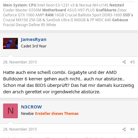
Mein System:
CPU
Intel Xeon E3-1231 v3 & Noctua NH-U14S
Netzteil
Cooler Master G550M
Motherboard
ASUS H97-PLUS
Grafikkarte
Zotac
Geforce GTX 1060 AMP!
RAM
16GB Crucial Ballistix Sport DDR3-1600
SSD`s
Crucial MX100 256 GB & SanDisk Ultra II 960GB & FP WDC 640
Gehäuse
Fractal Design Define R5 White
JamesRyan
Cadet 3rd Year
28. November 2015
#5
Hatte auch eine scheiß combi. Gigabyte und der AMD
Bulldozer 6 kerner gehen auch nicht.. auch nur abstürze..
Schon mal das BIOS überprüft? Das hat mir damals kurzzeitig
den arsch gerettet vor irgendwelche abstürze.
N3CROW
N
Newbie
Ersteller dieses Themas
28. November 2015
#6