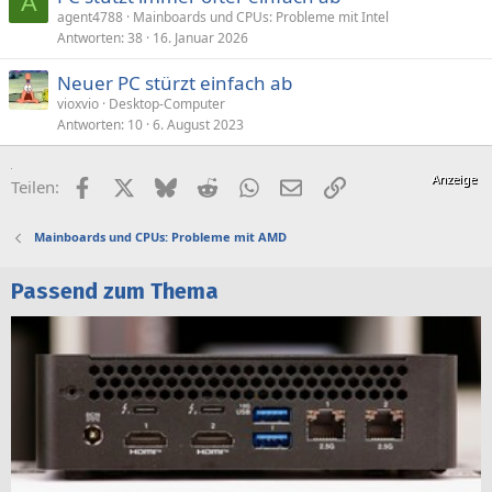
A
agent4788
Mainboards und CPUs: Probleme mit Intel
Antworten
38
16. Januar 2026
Neuer PC stürzt einfach ab
vioxvio
Desktop-Computer
Antworten
10
6. August 2023
Facebook
X (Twitter)
Bluesky
Reddit
WhatsApp
E-Mail
Link
Teilen:
Mainboards und CPUs: Probleme mit AMD
Passend zum Thema