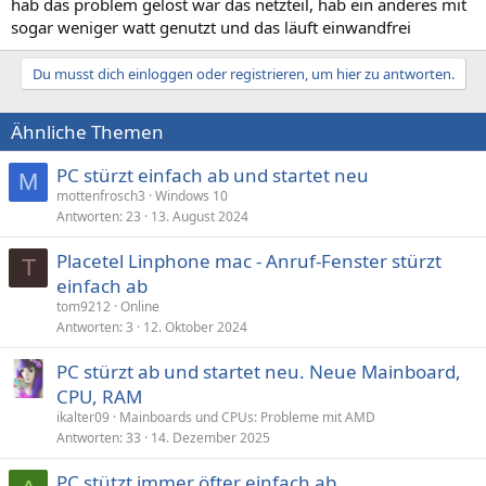
hab das problem gelöst war das netzteil, hab ein anderes mit
sogar weniger watt genutzt und das läuft einwandfrei
Du musst dich einloggen oder registrieren, um hier zu antworten.
Ähnliche Themen
PC stürzt einfach ab und startet neu
M
mottenfrosch3
Windows 10
Antworten
23
13. August 2024
Placetel Linphone mac - Anruf-Fenster stürzt
T
einfach ab
tom9212
Online
Antworten
3
12. Oktober 2024
PC stürzt ab und startet neu. Neue Mainboard,
CPU, RAM
ikalter09
Mainboards und CPUs: Probleme mit AMD
Antworten
33
14. Dezember 2025
PC stützt immer öfter einfach ab