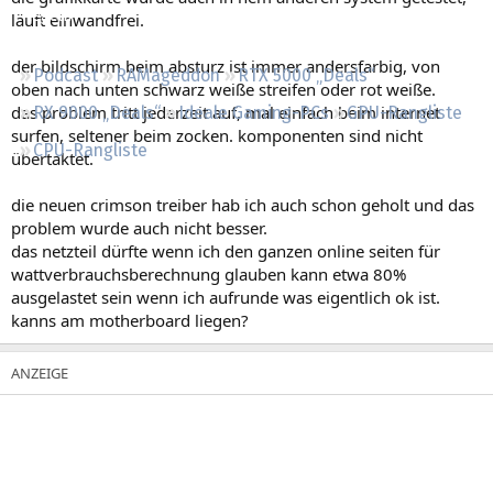
Regeln
läuft einwandfrei.
der bildschirm beim absturz ist immer andersfarbig, von
Podcast
RAMageddon
RTX 5000 „Deals“
oben nach unten schwarz weiße streifen oder rot weiße.
das problem tritt jederzeit auf, mal einfach beim internet
RX 9000 „Deals“
Ideale Gaming-PCs
GPU-Rangliste
surfen, seltener beim zocken. komponenten sind nicht
CPU-Rangliste
übertaktet.
die neuen crimson treiber hab ich auch schon geholt und das
problem wurde auch nicht besser.
das netzteil dürfte wenn ich den ganzen online seiten für
wattverbrauchsberechnung glauben kann etwa 80%
ausgelastet sein wenn ich aufrunde was eigentlich ok ist.
kanns am motherboard liegen?