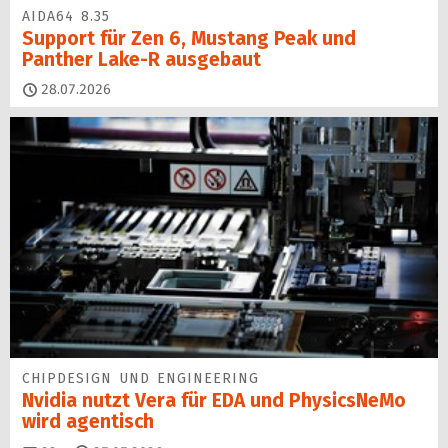
AIDA64 8.35
Support für Zen 6, Mustang Peak und
Panther Lake-R ausgebaut
28.07.2026
CHIPDESIGN UND ENGINEERING
Nvidia nutzt Vera für EDA und PhysicsNeMo
wird agentisch