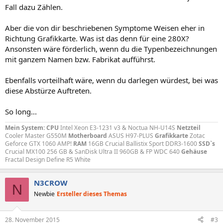
Fall dazu Zählen.
Aber die von dir beschriebenen Symptome Weisen eher in
Richtung Grafikkarte. Was ist das denn für eine 280X?
Ansonsten wäre förderlich, wenn du die Typenbezeichnungen
mit ganzem Namen bzw. Fabrikat aufführst.
Ebenfalls vorteilhaft wäre, wenn du darlegen würdest, bei was
diese Abstürze Auftreten.
So long...
Mein System:
CPU
Intel Xeon E3-1231 v3 & Noctua NH-U14S
Netzteil
Cooler Master G550M
Motherboard
ASUS H97-PLUS
Grafikkarte
Zotac
Geforce GTX 1060 AMP!
RAM
16GB Crucial Ballistix Sport DDR3-1600
SSD`s
Crucial MX100 256 GB & SanDisk Ultra II 960GB & FP WDC 640
Gehäuse
Fractal Design Define R5 White
N3CROW
N
Newbie
Ersteller dieses Themas
28. November 2015
#3