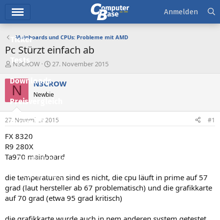
Hauptmenü
Anmelden
Mainboards und CPUs: Probleme mit AMD
Ticker
Pc Stürzt einfach ab
Tests
E
E
N3CROW
27. November 2015
r
r
Downloads
s
s
N3CROW
N
t
t
Newbie
e
e
Preisvergleich
l
l
l
l
27. November 2015
#1
Forum
e
t
r
a
FX 8320
Aktuelles
m
R9 280X
Ta970 mainboard
Empfohlene Inhalte
Neue Beiträge
die temperaturen sind es nicht, die cpu läuft in prime auf 57
grad (laut hersteller ab 67 problematisch) und die grafikkarte
Neueste Aktivitäten
auf 70 grad (etwa 95 grad kritisch)
Leserartikel
die grafikkarte wurde auch in nem anderen system getestet,