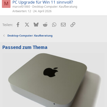
PC Upgrade für Win 11 sinnvoll?
M
marcel01860
Desktop-Computer: Kaufberatung
Antworten
12
24. April 2026
Facebook
X (Twitter)
Bluesky
Reddit
WhatsApp
E-Mail
Link
Teilen:
Desktop-Computer: Kaufberatung
Passend zum Thema