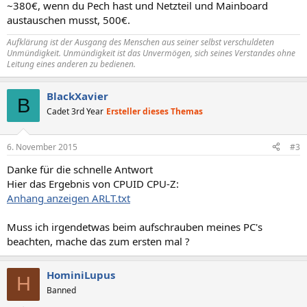
~380€, wenn du Pech hast und Netzteil und Mainboard
austauschen musst, 500€.
Aufklärung ist der Ausgang des Menschen aus seiner selbst verschuldeten
Unmündigkeit. Unmündigkeit ist das Unvermögen, sich seines Verstandes ohne
Leitung eines anderen zu bedienen.
BlackXavier
B
Cadet 3rd Year
Ersteller dieses Themas
6. November 2015
#3
Danke für die schnelle Antwort
Hier das Ergebnis von CPUID CPU-Z:
Anhang anzeigen ARLT.txt
Muss ich irgendetwas beim aufschrauben meines PC's
beachten, mache das zum ersten mal ?
HominiLupus
H
Banned