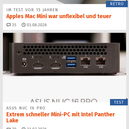
RETRO
IM TEST VOR 15 JAHREN
Apples Mac Mini war unflexibel und teuer
Kommentare
35
01.08.2026
TEST
ASUS NUC 16 PRO
Extrem schneller Mini-PC mit Intel Panther
Lake
Kommentare