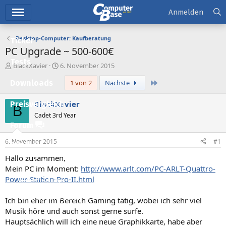
Hauptmenü
Anmelden
Desktop-Computer: Kaufberatung
Ticker
PC Upgrade ~ 500-600€
Tests
E
E
BlackXavier
6. November 2015
r
r
Letzte
Downloads
1 von 2
Nächste
s
s
t
t
e
e
BlackXavier
Preisvergleich
B
l
l
Cadet 3rd Year
l
l
Forum
e
t
r
a
6. November 2015
#1
Aktuelles
m
Hallo zusammen,
Empfohlene Inhalte
Mein PC im Moment:
http://www.arlt.com/PC-ARLT-Quattro-
Power-Station-Pro-II.html
Neue Beiträge
Neueste Aktivitäten
Ich bin eher im Bereich Gaming tätig, wobei ich sehr viel
Musik höre und auch sonst gerne surfe.
Leserartikel
Hauptsächlich will ich eine neue Graphikkarte, habe aber