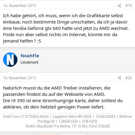
14. November 2015
#19
Ich habe gehört, ich muss, wenn ich die Grafikkarte selbst
einbaue, noch bestimmte Dinge umschalten, da ich ja davor
eine Nvidia Geforce gtx 660 hatte und jetzt zu AMD wechsel.
Finde nun aber selbst nichts im Internet, könnte mir da
jemand helfen ? :S
NoahFle
Lieutenant
14. November 2015
#20
Natürlich musst du die AMD Treiber installieren, die
passenden findest du auf der Webseite von AMD.
Die r9 390 ist eine stromhungrige Karte, daher solltest du
abklären, ob dein Netzteil genügen Power liefert.
Intel Core i7 3770@3,4GHz | Sapphire Nitro R9 380X | 16GB DDR3 | Bitfenix
Prodigy M | 128GB SSD + 2TB HDD​
Mobil: MacBook Pro Retina 13" i5 @2,7GhZ 256GB​