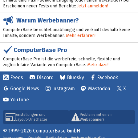
Erhalte eine Push-Benachrichtigung (oder einen Newsletter) bei
Erscheinen neuer Tests und Berichte:
Jetzt anmelden!
Warum Werbebanner?
ComputerBase berichtet unabhängig und verkauft deshalb keine
Inhalte, sondern Werbebanner.
Mehr erfahren!
ComputerBase Pro
ComputerBase Pro ist die werbefreie, schnelle, flexible und
zugleich faire Variante von ComputerBase.
Mehr dazu!
Feeds
Discord
Bluesky
Facebook
Google News
Instagram
Mastodon
X
YouTube
Einstellungen und
Probleme mit einem
Layout-Umschalter
Werbebanner?
© 1999–2026 ComputerBase GmbH
Impressum
Kontakt
Mediadaten
Vertrag widerrufen