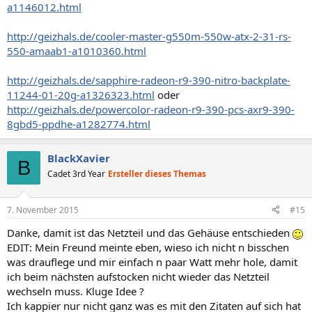
a1146012.html
http://geizhals.de/cooler-master-g550m-550w-atx-2-31-rs-
550-amaab1-a1010360.html
http://geizhals.de/sapphire-radeon-r9-390-nitro-backplate-
11244-01-20g-a1326323.html
oder
http://geizhals.de/powercolor-radeon-r9-390-pcs-axr9-390-
8gbd5-ppdhe-a1282774.html
BlackXavier
B
Cadet 3rd Year
Ersteller dieses Themas
7. November 2015
#15
Danke, damit ist das Netzteil und das Gehäuse entschieden
EDIT: Mein Freund meinte eben, wieso ich nicht n bisschen
was drauflege und mir einfach n paar Watt mehr hole, damit
ich beim nächsten aufstocken nicht wieder das Netzteil
wechseln muss. Kluge Idee ?
Ich kappier nur nicht ganz was es mit den Zitaten auf sich hat