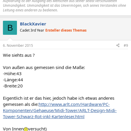
Aufklärung ist der Ausgang des Menschen aus seiner selbst verschuldeten
Unmündigkeit. Unmündigkeit ist das Unvermögen, sich seines Verstandes ohne
Leitung eines anderen zu bedienen.
BlackXavier
B
Cadet 3rd Year
Ersteller dieses Themas
6. November 2015
#9
Wie siehts aus ?
Von außen aus gemessen sind die Maße:
-Höhe:43
-Länge:44
-Breite:20
Eigentlich ist er das hier, jedoch habe ich etwas anderes
gemessen als die:
http://www.arlt.com/Hardware/PC-
Komponenten/Gehaeuse/Midi-Tower/ARLT-Design-Midi-
Tower-Schwarz-Rot-inkl-Kartenleser.html
Von Innen
versucht)