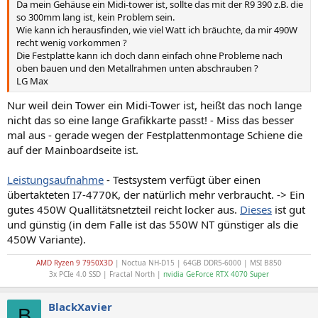
Da mein Gehäuse ein Midi-tower ist, sollte das mit der R9 390 z.B. die
so 300mm lang ist, kein Problem sein.
Wie kann ich herausfinden, wie viel Watt ich bräuchte, da mir 490W
recht wenig vorkommen ?
Die Festplatte kann ich doch dann einfach ohne Probleme nach
oben bauen und den Metallrahmen unten abschrauben ?
LG Max
Nur weil dein Tower ein Midi-Tower ist, heißt das noch lange
nicht das so eine lange Grafikkarte passt! - Miss das besser
mal aus - gerade wegen der Festplattenmontage Schiene die
auf der Mainboardseite ist.
Leistungsaufnahme
- Testsystem verfügt über einen
übertakteten I7-4770K, der natürlich mehr verbraucht. -> Ein
gutes 450W Quallitätsnetzteil reicht locker aus.
Dieses
ist gut
und günstig (in dem Falle ist das 550W NT günstiger als die
450W Variante).
AMD Ryzen 9 7950X3D
| Noctua NH-D15 | 64GB DDR5-6000 | MSI B850
3x PCIe 4.0 SSD | Fractal North |
nvidia GeForce RTX 4070 Super
BlackXavier
B