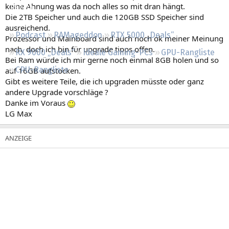
keine Ahnung was da noch alles so mit dran hängt.
Regeln
Die 2TB Speicher und auch die 120GB SSD Speicher sind
ausreichend.
Podcast
RAMageddon
RTX 5000 „Deals“
Prozessor und Mainboard sind auch noch ok meiner Meinung
nach, doch ich bin für upgrade tipps offen.
RX 9000 „Deals“
Ideale Gaming-PCs
GPU-Rangliste
Bei Ram würde ich mir gerne noch einmal 8GB holen und so
CPU-Rangliste
auf 16GB aufstocken.
Gibt es weitere Teile, die ich upgraden müsste oder ganz
andere Upgrade vorschläge ?
Danke im Voraus
LG Max