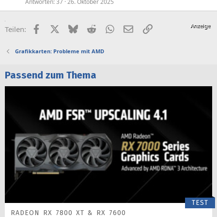
Antworten
37
26. Oktober 2025
Facebook
X (Twitter)
Bluesky
Reddit
WhatsApp
E-Mail
Link
Teilen:
Grafikkarten: Probleme mit AMD
Passend zum Thema
TEST
RADEON RX 7800 XT & RX 7600