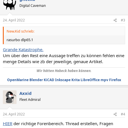
Digital Caveman
24. April 2022
#3
New.Kid schrieb:
rasurbo dlp65.1
Grande Katastrophe.
Um über den Rest eine Aussage treffen zu können fehlen eine
menge Details wie zb der jeweilige, genaue Artikel.
Wir hätten Habeck haben können.
OpenMarine
Blender
KiCAD
Inkscape
Krita
LibreOffice
mpv
Firefox
Axxid
Fleet Admiral
24. April 2022
#4
HIER
der richtige Forenbereich. Thread erstellen, Fragen