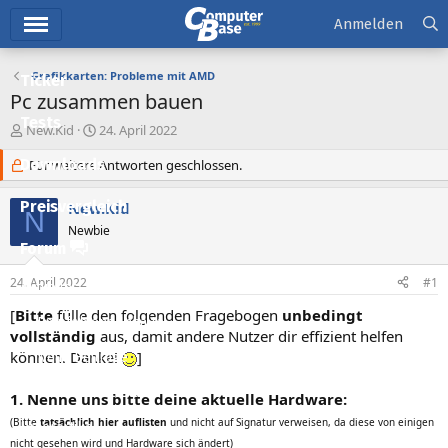
Hauptmenü
Anmelden
Grafikkarten: Probleme mit AMD
Ticker
Pc zusammen bauen
Tests
E
E
New.Kid
24. April 2022
r
r
Downloads
s
Für weitere Antworten geschlossen.
s
t
t
e
e
Preisvergleich
New.Kid
N
l
l
Newbie
l
l
Forum
e
t
r
a
24. April 2022
#1
Aktuelles
m
[
Bitte
fülle den folgenden Fragebogen
unbedingt
Empfohlene Inhalte
vollständig
aus, damit andere Nutzer dir effizient helfen
können. Danke!
]
Neue Beiträge
Neueste Aktivitäten
1. Nenne uns bitte deine aktuelle Hardware:
(Bitte
tatsächlich hier auflisten
und nicht auf Signatur verweisen, da diese von einigen
Leserartikel
nicht gesehen wird und Hardware sich ändert)