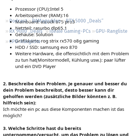
Regeln
Prozessor (CPU):Intel 5
Arbeitsspeicher (RAM):16
Podcast
RAMageddon
RTX 5000 „Deals“
Mainboard: asrock b75 pro3
Netzteil: rasurbo dlp65.1
RX 9000 „Deals“
Ideale Gaming-PCs
GPU-Rangliste
Gehäuse: Solution
Grafikkarte: rog strix rx570 o8g gaming
CPU-Rangliste
HDD / SSD: samsung evo 870
Weitere Hardware, die offensichtlich mit dem Problem
zu tun hat(Monitormodell, Kühlung usw.): paar lüfter
und ein DVD Player
2. Beschreibe dein Problem. Je genauer und besser du
dein Problem beschreibst, desto besser kann dir
geholfen werden (zusätzliche Bilder könnten z. B.
hilfreich sein):
Ich möchte ein pc aus diese Komponenten machen ist das
möglich?
3. Welche Schritte hast du bereits
unternommen/versucht, um das Problem zu lösen und