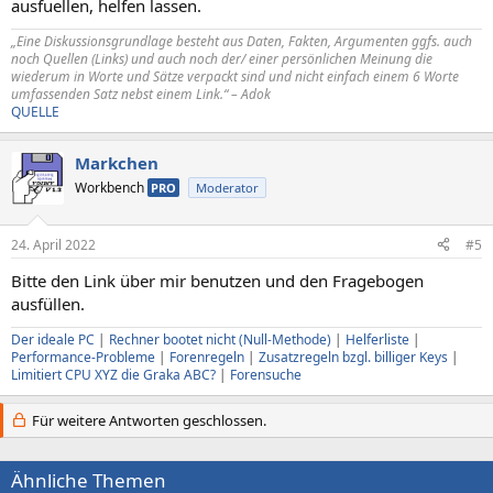
ausfuellen, helfen lassen.
„Eine Diskussionsgrundlage besteht aus Daten, Fakten, Argumenten ggfs. auch
noch Quellen (Links) und auch noch der/ einer persönlichen Meinung die
wiederum in Worte und Sätze verpackt sind und nicht einfach einem 6 Worte
umfassenden Satz nebst einem Link.“ – Adok
QUELLE
Markchen
Workbench
PRO
Moderator
24. April 2022
#5
Bitte den Link über mir benutzen und den Fragebogen
ausfüllen.
Der ideale PC
|
Rechner bootet nicht (Null-Methode)
|
Helferliste
|
Performance-Probleme
|
Forenregeln
|
Zusatzregeln bzgl. billiger Keys
|
Limitiert CPU XYZ die Graka ABC?
|
Forensuche
Für weitere Antworten geschlossen.
Ähnliche Themen