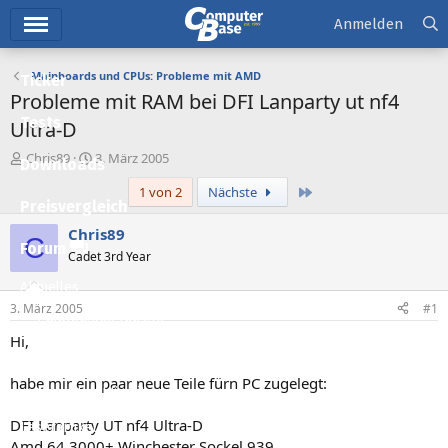
Hauptmenü
Anmelden
Mainboards und CPUs: Probleme mit AMD
Ticker
Probleme mit RAM bei DFI Lanparty ut nf4
Tests
Ultra-D
E
E
Chris89
3. März 2005
Downloads
r
r
Letzte
1 von 2
Nächste
s
s
Preisvergleich
t
t
e
e
Chris89
C
l
l
Forum
Cadet 3rd Year
l
l
e
t
Aktuelles
r
a
3. März 2005
#1
m
Empfohlene Inhalte
Hi,
Neue Beiträge
habe mir ein paar neue Teile fürn PC zugelegt:
Neueste Aktivitäten
DFI Lanparty UT nf4 Ultra-D
Leserartikel
Amd 64 3000+ Winchester Sockel 939