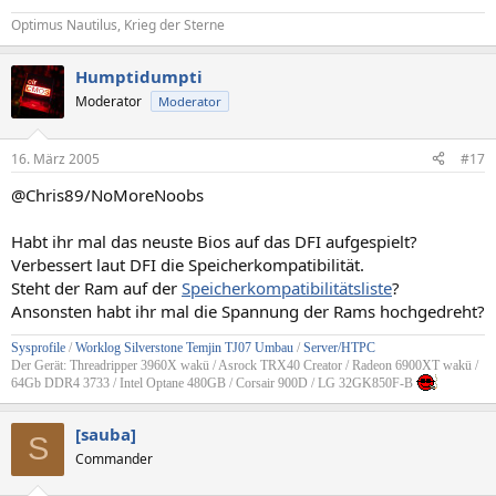
Optimus Nautilus, Krieg der Sterne
Humptidumpti
Moderator
Moderator
16. März 2005
#17
@Chris89/NoMoreNoobs
Habt ihr mal das neuste Bios auf das DFI aufgespielt?
Verbessert laut DFI die Speicherkompatibilität.
Steht der Ram auf der
Speicherkompatibilitätsliste
?
Ansonsten habt ihr mal die Spannung der Rams hochgedreht?
Sysprofile
/
Worklog Silverstone Temjin TJ07 Umbau
/
Server/HTPC
Der Gerät: Threadripper 3960X wakü / Asrock TRX40 Creator / Radeon 6900XT wakü /
64Gb DDR4 3733 / Intel Optane 480GB / Corsair 900D / LG 32GK850F-B
[sauba]
S
Commander