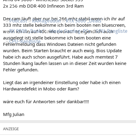
Regeln
2x 256 mb DDR 400 Infineon 3rd Ram
Der ram läuft aber nur bei 266 mhz stabil wenn ich ihr auf
Podcast
RAMageddon
RTX 5000 „Deals“
333 mhz stelle bekomme ich beim booten nen bluescreen,
wenn ich ihn auf 400mhz (worauf er eigendlich auch
RX 9000 „Deals“
Ideale Gaming-PCs
GPU-Rangliste
ausgelegt ist) stelle bekomme ich beim booten eine
CPU-Rangliste
Fehlermeldung dass Windows Dateien nicht gefunden
wurden. Beim Starten braucht er auch ewig. Bios Update
habe ich auch schon ausgeführt. Habe auch memtest 7
Stunden lkang laufen lassen un in dieser Zeit wurden keine
Fehler gefunden.
Liegt das an irgendeiner Einstellung oder habe ich einen
Hardwaredefekt in Mobo oder Ram?
wäre euch für Antworten sehr dankbar!!!!
Mfg Julian