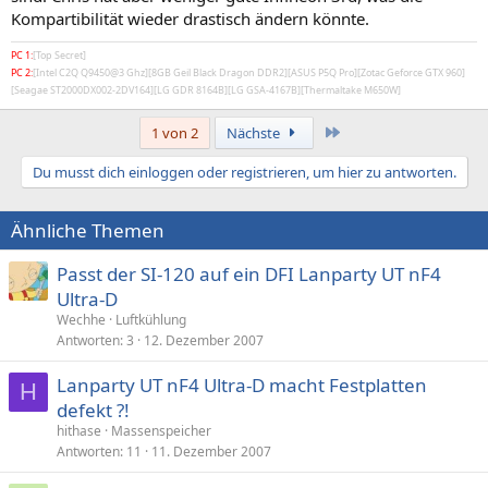
Kompartibilität wieder drastisch ändern könnte.
PC 1:
[Top Secret]
PC 2:
[Intel C2Q Q9450@3 Ghz][8GB Geil Black Dragon DDR2][ASUS P5Q Pro][Zotac Geforce GTX 960]
[Seagae ST2000DX002-2DV164][LG GDR 8164B][LG GSA-4167B][Thermaltake M650W]
Letzte
1 von 2
Nächste
Du musst dich einloggen oder registrieren, um hier zu antworten.
Ähnliche Themen
Passt der SI-120 auf ein DFI Lanparty UT nF4
Ultra-D
Wechhe
Luftkühlung
Antworten
3
12. Dezember 2007
Lanparty UT nF4 Ultra-D macht Festplatten
H
defekt ?!
hithase
Massenspeicher
Antworten
11
11. Dezember 2007