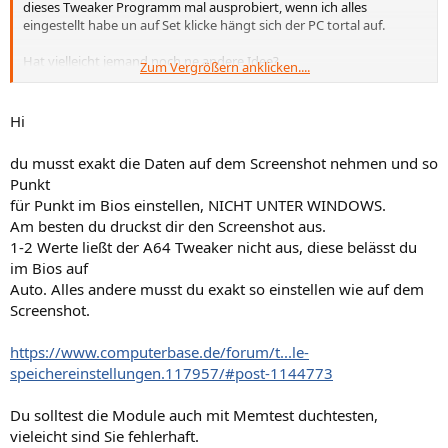
dieses Tweaker Programm mal ausprobiert, wenn ich alles
eingestellt habe un auf Set klicke hängt sich der PC tortal auf.
Hat vielleicht jemand noch ne andere Idee?
Zum Vergrößern anklicken....
Ich verzweifel langsam
Hi
du musst exakt die Daten auf dem Screenshot nehmen und so
Punkt
für Punkt im Bios einstellen, NICHT UNTER WINDOWS.
Am besten du druckst dir den Screenshot aus.
1-2 Werte ließt der A64 Tweaker nicht aus, diese belässt du
im Bios auf
Auto. Alles andere musst du exakt so einstellen wie auf dem
Screenshot.
https://www.computerbase.de/forum/t...le-
speichereinstellungen.117957/#post-1144773
Du solltest die Module auch mit Memtest duchtesten,
vieleicht sind Sie fehlerhaft.