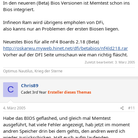
In den neueren (Beta) Bios Versionen ist Memtest schon ins
Bios integriert.
Infineon Ram wird übrigens empholen von DFi,
also kanns nur an Problemen der ersten Biosen liegen.
Neuestes Bios für alle nF4 Boards 2.18 (Beta)
http://oskarwu.myweb.hinet.net/dfi/betabios/nf4ld218.rar
Vorher auf der DFI Seite umschaun wie man richtig fläscht.
Zuletzt bearbeitet:
3. März 2005
Optimus Nautilus, Krieg der Sterne
Chris89
C
Cadet 3rd Year
Ersteller dieses Themas
4. März 2005
#11
Habe das BIOS geflashed, und gleich mal Memtest
ausgeführt, hat viele Fehler angezeigt, hab jetzt im moment
andren Speicher drin bei dem gehts, den andren werd ich
wieder zurückschicken. Halt euch aufm laufenden......