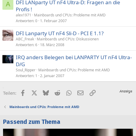
DFI LANparty UT nF4 Ultra-D: Fragen an die
A
Profis !
alex1971
Mainboards und CPUs: Probleme mit AMD
Antworten
0
1. Februar 2007
DFI Lanparty UT nF4 Sli-D - PCI E 1.1?
ABC_Freak
Mainboards und CPUs: Diskussionen
Antworten
6
18. März 2008
IRQ anders Belegen bei LANPARTY UT nF4 Ultra-
D/G
Soul_Ripper
Mainboards und CPUs: Probleme mit AMD
Antworten
1
2. Januar 2007
Facebook
X (Twitter)
Bluesky
Reddit
WhatsApp
E-Mail
Link
Teilen:
Mainboards und CPUs: Probleme mit AMD
Passend zum Thema