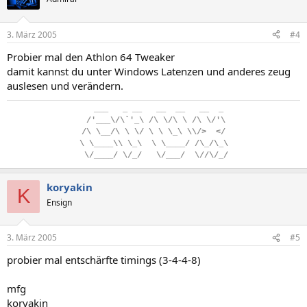
3. März 2005
#4
Probier mal den Athlon 64 Tweaker
damit kannst du unter Windows Latenzen und anderes zeug
auslesen und verändern.
..
___
...
_
.
__
...
__
..
__
...
__
..
_
.
/'___\/\`'_\
.
/\
.
\/\
.
\
.
/\
.
\/'\
/\
.
\__/\
.
\
.
\/
.
\
.
\
.
\_\
.
\\/>
..
</
\
.
\____\\
.
\_\
..
\
.
\____/
.
/\_/\_\
.
\/____/
.
\/_/
...
\/___/
..
\//\/_/
koryakin
K
Ensign
3. März 2005
#5
probier mal entschärfte timings (3-4-4-8)
mfg
koryakin