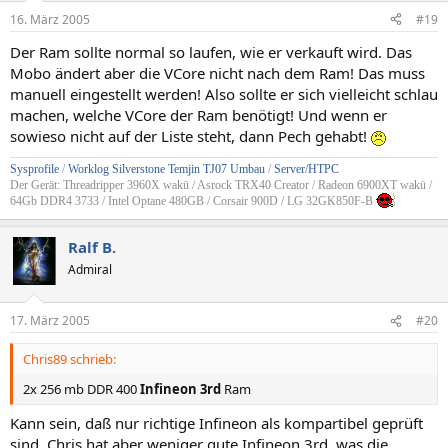
16. März 2005
#19
Der Ram sollte normal so laufen, wie er verkauft wird. Das
Mobo ändert aber die VCore nicht nach dem Ram! Das muss
manuell eingestellt werden! Also sollte er sich vielleicht schlau
machen, welche VCore der Ram benötigt! Und wenn er
sowieso nicht auf der Liste steht, dann Pech gehabt!
Sysprofile
/
Worklog Silverstone Temjin TJ07 Umbau
/
Server/HTPC
Der Gerät: Threadripper 3960X wakü / Asrock TRX40 Creator / Radeon 6900XT wakü /
64Gb DDR4 3733 / Intel Optane 480GB / Corsair 900D / LG 32GK850F-B
Ralf B.
Admiral
17. März 2005
#20
Chris89 schrieb:
2x 256 mb DDR 400
Infineon 3rd
Ram
Kann sein, daß nur richtige Infineon als kompartibel geprüft
sind. Chris hat aber weniger gute Infineon 3rd, was die