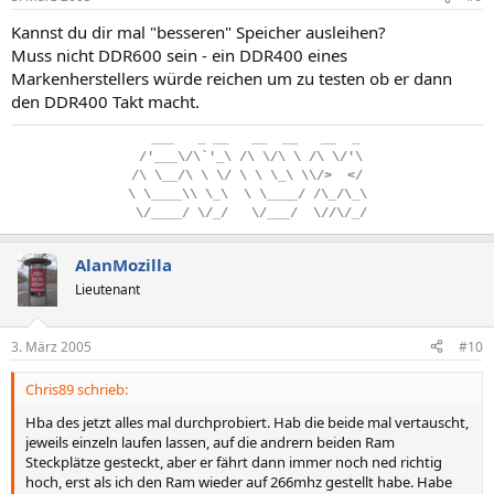
Kannst du dir mal "besseren" Speicher ausleihen?
Muss nicht DDR600 sein - ein DDR400 eines
Markenherstellers würde reichen um zu testen ob er dann
den DDR400 Takt macht.
..
___
...
_
.
__
...
__
..
__
...
__
..
_
.
/'___\/\`'_\
.
/\
.
\/\
.
\
.
/\
.
\/'\
/\
.
\__/\
.
\
.
\/
.
\
.
\
.
\_\
.
\\/>
..
</
\
.
\____\\
.
\_\
..
\
.
\____/
.
/\_/\_\
.
\/____/
.
\/_/
...
\/___/
..
\//\/_/
AlanMozilla
Lieutenant
3. März 2005
#10
Chris89 schrieb:
Hba des jetzt alles mal durchprobiert. Hab die beide mal vertauscht,
jeweils einzeln laufen lassen, auf die andrern beiden Ram
Steckplätze gesteckt, aber er fährt dann immer noch ned richtig
hoch, erst als ich den Ram wieder auf 266mhz gestellt habe. Habe