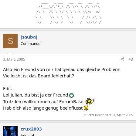
..
___
...
_
.
__
...
__
..
__
...
__
..
_
.
/'___\/\`'_\
.
/\
.
\/\
.
\
.
/\
.
\/'\
/\
.
\__/\
.
\
.
\/
.
\
.
\
.
\_\
.
\\/>
..
</
\
.
\____\\
.
\_\
..
\
.
\____/
.
/\_/\_\
.
\/____/
.
\/_/
...
\/___/
..
\//\/_/
[sauba]
S
Commander
3. März 2005
#3
Also ein Freund von mir hat genau das gleiche Problem!
Vielleicht ist das Board fehlerhaft?
Edit:
Lol Julian, du bist ja der Freund
Trotzdem willkommen auf ForumBase
Hab dich also lange genug beeinflusst
Zuletzt bearbeitet:
3. März 2005
crux2003
Admiral