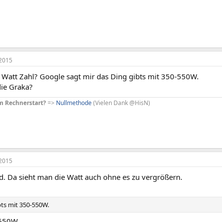
2015
e Watt Zahl? Google sagt mir das Ding gibts mit 350-550W.
die Graka?
m Rechnerstart?
=>
Nullmethode
(Vielen Dank @HisN)
2015
ld. Da sieht man die Watt auch ohne es zu vergrößern.
bts mit 350-550W.
 650W