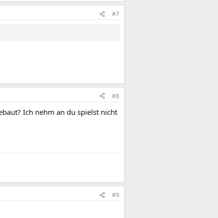
#7
#8
gebaut? Ich nehm an du spielst nicht
#9