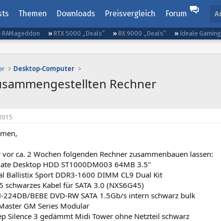
sts
Themen
Downloads
Preisvergleich
Forum
A
RAMageddon
RTX 5000 „Deals“
RX 9000 „Deals“
Ideale Gamin
er
Desktop-Computer
zusammengestellten Rechner
2015
mmen,
r vor ca. 2 Wochen folgenden Rechner zusammenbauen lassen:
ate Desktop HDD ST1000DM003 64MB 3.5"
al Ballistix Sport DDR3-1600 DIMM CL9 Dual Kit
5 schwarzes Kabel für SATA 3.0 (NXS6G45)
-224DB/BEBE DVD-RW SATA 1.5Gb/s intern schwarz bulk
Master GM Series Modular
p Silence 3 gedämmt Midi Tower ohne Netzteil schwarz