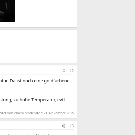
#2
atur. Da ist noch eine goldfarbene
stung, zu hohe Temperatur, evtl.
beitet von einem Moderator:
21. November 2015
#3