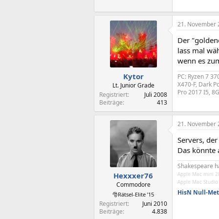
21. November 
Der "goldene
lass mal wäh
wenn es zum
Kytor
PC: Ryzen 7 37
X470-F, Dark P
Lt. Junior Grade
Pro 2017 I5, 8
Registriert
Juli 2008
Beiträge
413
21. November 
Servers, der
Das könnte 
Shakespeare hatt
Apple Mac mini 2
Hexxxer76
Apple Mac Studi
Commodore
HisN Null-Me
🎅Rätsel-Elite ’15
Registriert
Juni 2010
Beiträge
4.838