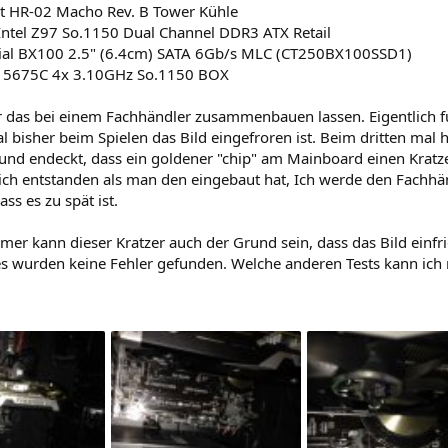
t HR-02 Macho Rev. B Tower Kühle
Intel Z97 So.1150 Dual Channel DDR3 ATX Retail
ial BX100 2.5" (6.4cm) SATA 6Gb/s MLC (CT250BX100SSD1)
i5 5675C 4x 3.10GHz So.1150 BOX
r das bei einem Fachhändler zusammenbauen lassen. Eigentlich fu
l bisher beim Spielen das Bild eingefroren ist. Beim dritten mal 
nd endeckt, dass ein goldener "chip" am Mainboard einen Kratzer
ich entstanden als man den eingebaut hat, Ich werde den Fachhä
ass es zu spät ist.
mer kann dieser Kratzer auch der Grund sein, dass das Bild einfr
es wurden keine Fehler gefunden. Welche anderen Tests kann ic