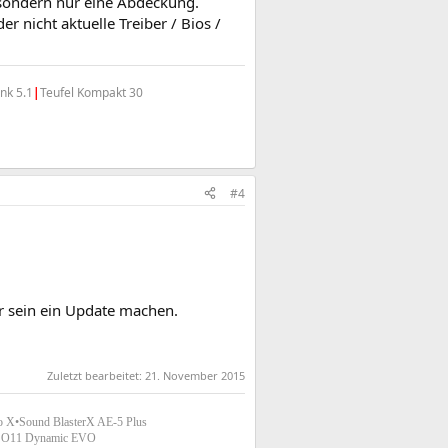
, sondern nur eine Abdeckung.
 nicht aktuelle Treiber / Bios /
nk 5.1
|
Teufel Kompakt 30
#4
er sein ein Update machen.
Zuletzt bearbeitet:
21. November 2015
X•Sound BlasterX AE-5 Plus
i
O11 Dynamic EVO