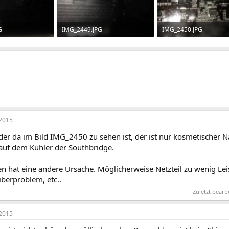
G
IMG_2449.JPG
IMG_2450.JPG
rufe: 528
82,5 KB · Aufrufe: 504
91,7 KB · Aufrufe: 506
2015
der da im Bild IMG_2450 zu sehen ist, der ist nur kosmetischer N
uf dem Kühler der Southbridge.
en hat eine andere Ursache. Möglicherweise Netzteil zu wenig Lei
iberproblem, etc..
Zuletzt bear
2015