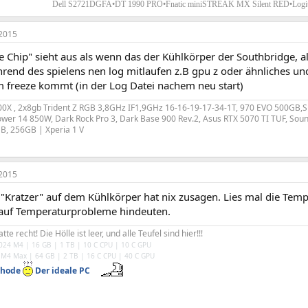
Dell S2721DGFA•DT 1990 PRO
•
Fnatic miniSTREAK MX Silent RED•Logi
2015
 Chip" sieht aus als wenn das der Kühlkörper der Southbridge, al
rend des spielens nen log mitlaufen z.B gpu z oder ähnliches un
 freeze kommt (in der Log Datei nachem neu start)
00X , 2x8gb Trident Z RGB 3,8GHz IF1,9GHz 16-16-19-17-34-1T, 970 EVO 500GB
ower 14 850W, Dark Rock Pro 3, Dark Base 900 Rev.2, Asus RTX 5070 TI TUF, Sou
GB, 256GB |
Xperia 1 V
2015
 "Kratzer" auf dem Kühlkörper hat nix zusagen. Lies mal die Tem
auf Temperaturprobleme hindeuten.
e recht! Die Hölle ist leer, und alle Teufel sind hier!!!
024 M4 | 16 GB | 1 TB | 10 C CPU | 10 C GPU
o M4 Max
| 64 GB
| 2 TB
| 16 C CPU
| 40 C GPU
thode
Der ideale PC