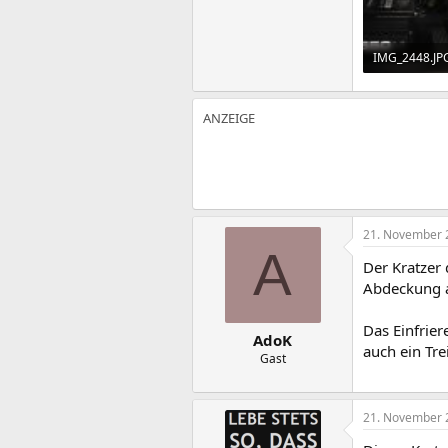
IMG_2448.JP
81,7 KB · Auf
21. November 
A
Der Kratzer 
Abdeckung a
Das Einfrier
AdoK
auch ein Tre
Gast
21. November 