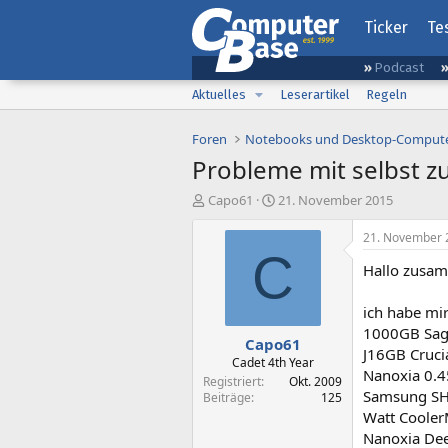
Ticker
Te
Podcast
Aktuelles
Leserartikel
Regeln
Foren
Notebooks und Desktop-Comput
Probleme mit selbst 
E
E
Capo61
21. November 2015
r
r
s
s
21. November 
t
t
C
Hallo zusa
e
e
l
l
l
l
ich habe mi
e
t
1000GB Sag
Capo61
r
a
J16GB Cruci
m
Cadet 4th Year
Nanoxia 0.4
Registriert
Okt. 2009
Samsung SH
Beiträge
125
Watt Cooler
Nanoxia Dee