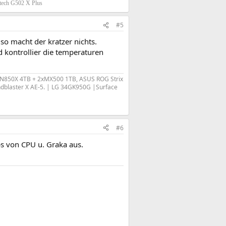
tech G502 X Plus
#5
so macht der kratzer nichts.
d kontrollier die temperaturen
,SN850X 4TB + 2xMX500 1TB, ASUS ROG Strix
ndblaster X AE-5. | LG 34GK950G |
Surface
#6
ps von CPU u. Graka aus.