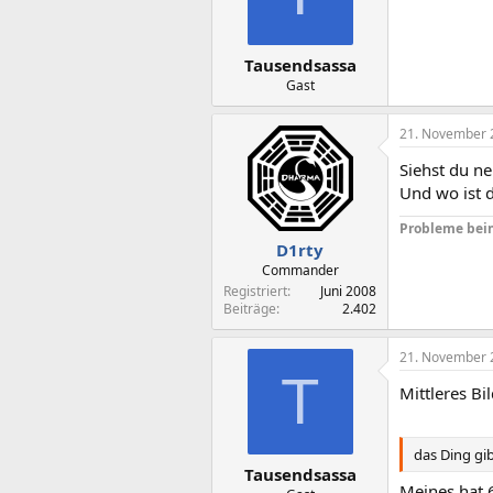
Tausendsassa
Gast
21. November 
Siehst du n
Und wo ist 
Probleme bei
D1rty
Commander
Registriert
Juni 2008
Beiträge
2.402
21. November 
T
Mittleres Bi
das Ding gi
Tausendsassa
Meines hat