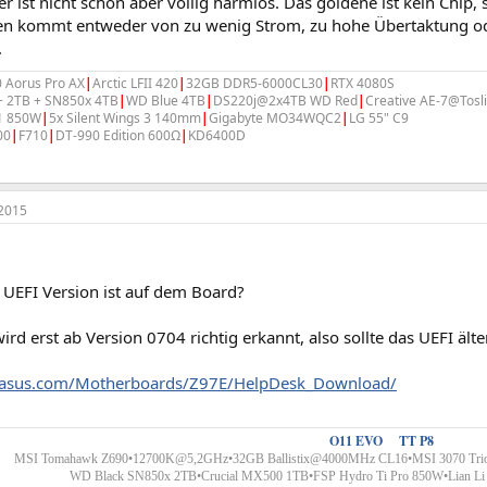
er ist nicht schön aber völlig harmlos. Das goldene ist kein Chip
ren kommt entweder von zu wenig Strom, zu hohe Übertaktung oder
.
 Aorus Pro AX
|
Arctic LFII 420
|
32GB DDR5-6000CL30
|
RTX 4080S
 2TB + SN850x 4TB
|
WD Blue 4TB
|
DS220j@2x4TB WD Red
|
Creative AE-7@Tosli
1 850W
|
5x Silent Wings 3 140mm
|
Gigabyte MO34WQC2
|
LG 55" C9
00
|
F710
|
DT-990 Edition 600Ω
|
KD6400D
2015
 UEFI Version ist auf dem Board?
rd erst ab Version 0704 richtig erkannt, also sollte das UEFI ält
.asus.com/Motherboards/Z97E/HelpDesk_Download/
Custom Wakü´s
-
O11 EVO
&
TT P8
MSI Tomahawk Z690•12700K@5,2GHz•32GB Ballistix@4000MHz CL16•MSI 3070 Trio 
WD Black SN850x 2TB•Crucial MX500 1TB•FSP Hydro Ti Pro 850W•
Lian L