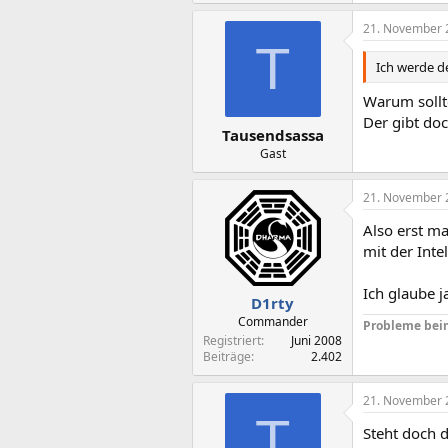
21. November 
T
Ich werde de
Warum sollte
Der gibt do
Tausendsassa
Gast
21. November 
Also erst ma
mit der Int
Ich glaube j
D1rty
Commander
Probleme bei
Registriert
Juni 2008
Beiträge
2.402
21. November 
T
Steht doch d