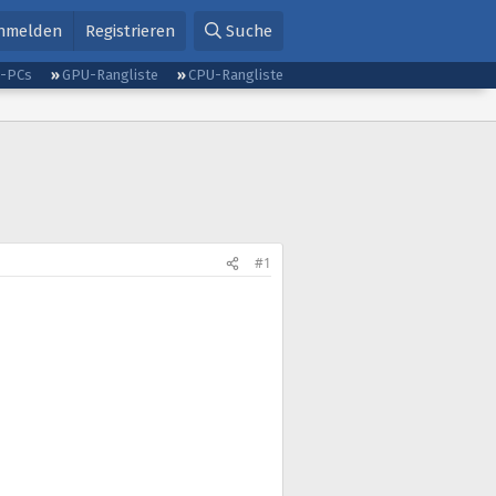
nmelden
Registrieren
Suche
g-PCs
GPU-Rangliste
CPU-Rangliste
#1