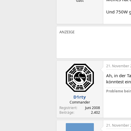
Gast
Und 750W gi
21. November 
Ah, in der T
könntest ei
Probleme bei
D1rty
Commander
Registriert
Juni 2008
Beiträge
2.402
21. November 