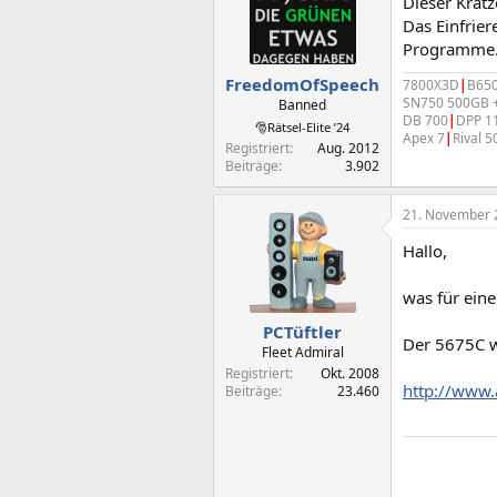
Dieser Kratz
Das Einfrie
Programme
FreedomOfSpeech
7800X3D
|
B650
SN750 500GB +
Banned
DB 700
|
DPP 1
🎅Rätsel-Elite ’24
Apex 7
|
Rival 5
Registriert
Aug. 2012
Beiträge
3.902
21. November 
Hallo,
was für eine
PCTüftler
Der 5675C wi
Fleet Admiral
Registriert
Okt. 2008
http://www
Beiträge
23.460