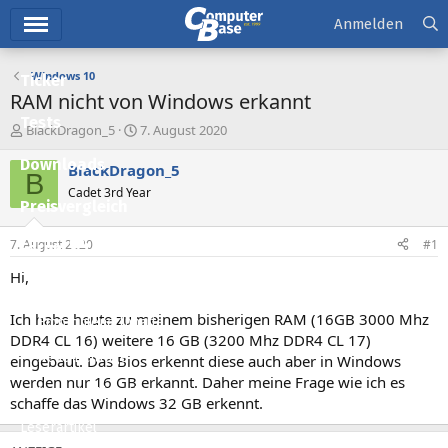
Hauptmenü
Anmelden
Windows 10
Ticker
RAM nicht von Windows erkannt
Tests
E
E
BlackDragon_5
7. August 2020
r
r
Downloads
s
s
BlackDragon_5
B
t
t
Cadet 3rd Year
e
e
Preisvergleich
l
l
l
l
7. August 2020
#1
Forum
e
t
r
a
Hi,
Aktuelles
m
Ich habe heute zu meinem bisherigen RAM (16GB 3000 Mhz
Empfohlene Inhalte
DDR4 CL 16) weitere 16 GB (3200 Mhz DDR4 CL 17)
Neue Beiträge
eingebaut. Das Bios erkennt diese auch aber in Windows
werden nur 16 GB erkannt. Daher meine Frage wie ich es
Neueste Aktivitäten
schaffe das Windows 32 GB erkennt.
Leserartikel