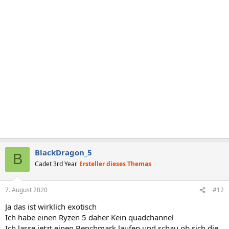
BlackDragon_5
B
Cadet 3rd Year
Ersteller dieses Themas
7. August 2020
#12
Ja das ist wirklich exotisch
Ich habe einen Ryzen 5 daher Kein quadchannel
Ich lasse jetzt einen Benchmark laufen und schau ob sich die