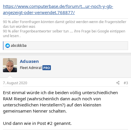
https://www.computerbase.de/forum/t...ur-noch-y-gb-
angezeigt-oder-verwendet.768877/
90 % aller Forenfragen könnten damit gelöst werden wenn die Fragensteller
das tun würden was
90 % aller Fragenbeantworter selber tun .... ihre Frage bei Google eintippen
und lesen .
abcddcba
R
e
a
Aduasen
k
t
Fleet Admiral
PRO
i
o
n
7. August 2020
#3
e
n
Erst einmal würde ich die beiden völlig unterschiedlichen
:
RAM Riegel (wahrscheinlich dann auch noch von
unterschiedlichen Herstellern?) auf den kleinsten
gemeinsamen Nenner schalten.
Und dann wie in Post #2 genannt.