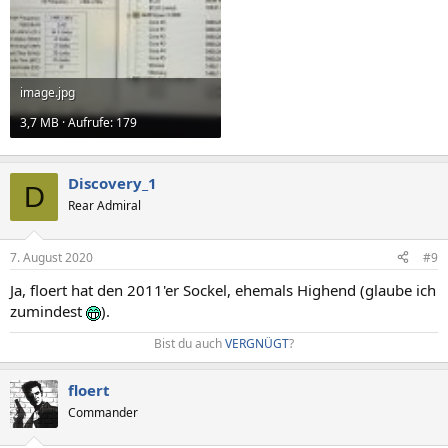
image.jpg
3,7 MB · Aufrufe: 179
Discovery_1
D
Rear Admiral
7. August 2020
#9
Ja, floert hat den 2011'er Sockel, ehemals Highend (glaube ich
zumindest
).
Bist du auch
VERGNÜGT
?​
floert
Commander