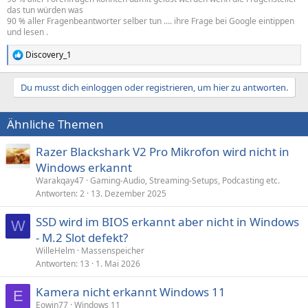
das tun würden was
90 % aller Fragenbeantworter selber tun .... ihre Frage bei Google eintippen
und lesen .
Discovery_1
R
e
a
Du musst dich einloggen oder registrieren, um hier zu antworten.
k
t
i
Ähnliche Themen
o
n
e
Razer Blackshark V2 Pro Mikrofon wird nicht in
n
Windows erkannt
:
Warakqay47
Gaming-Audio, Streaming-Setups, Podcasting etc.
Antworten
2
13. Dezember 2025
SSD wird im BIOS erkannt aber nicht in Windows
W
- M.2 Slot defekt?
WilleHelm
Massenspeicher
Antworten
13
1. Mai 2026
Kamera nicht erkannt Windows 11
E
Eowin77
Windows 11