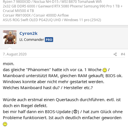
Ryzen 7 9800X3D / Noctua NH-D15 / MSI B870 Tomahawk Wifi
2x32 GB DDR5 6000 / Gainward RTX 5080 Phoenx/ Samsung 990 Pro 1 TB +
Crucial MX500 4 TB
Corsair RM1000X / Corsair 4000D Airflow
ASUS ROG Swift OLED PG42UQ UHD / Windows 11 pro (25H2)
Cyron2k
Lt. Commander
PRO
7. August 2020
#4
moin.
das gleiche "Phänomen" hatte ich vor ca. 1 Woche
/
Mainboard unterstützt RAM, gleichen RAM gekauft; BIOS ok.
Windows konnte aber nicht mehr gestartet werden.
Welches Mainboard hast du? / Hersteller etc.?
Würde auch erstmal einen Quertausch durchführen. evtl. ist
doch ein Riegel defekt.
bei mir half dann ein BIOS-Update (😨) / hat zum Glück ohne
Probleme funktioniert. Ist auch deutlich einfacher geworden