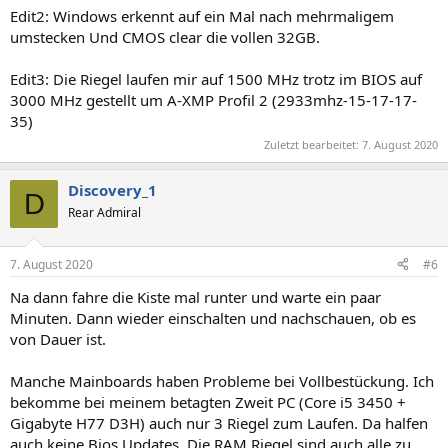
Edit2: Windows erkennt auf ein Mal nach mehrmaligem
umstecken Und CMOS clear die vollen 32GB.
Edit3: Die Riegel laufen mir auf 1500 MHz trotz im BIOS auf
3000 MHz gestellt um A-XMP Profil 2 (2933mhz-15-17-17-
35)
Zuletzt bearbeitet:
7. August 2020
Discovery_1
D
Rear Admiral
7. August 2020
#6
Na dann fahre die Kiste mal runter und warte ein paar
Minuten. Dann wieder einschalten und nachschauen, ob es
von Dauer ist.
Manche Mainboards haben Probleme bei Vollbestückung. Ich
bekomme bei meinem betagten Zweit PC (Core i5 3450 +
Gigabyte H77 D3H) auch nur 3 Riegel zum Laufen. Da halfen
auch keine Bios Updates. Die RAM Riegel sind auch alle zu