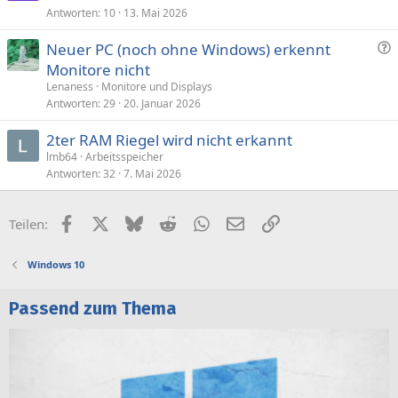
Antworten
10
13. Mai 2026
F
Neuer PC (noch ohne Windows) erkennt
r
Monitore nicht
a
Lenaness
Monitore und Displays
g
Antworten
29
20. Januar 2026
e
2ter RAM Riegel wird nicht erkannt
lmb64
Arbeitsspeicher
Antworten
32
7. Mai 2026
Facebook
X (Twitter)
Bluesky
Reddit
WhatsApp
E-Mail
Link
Teilen:
Windows 10
Passend zum Thema