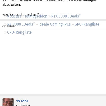
Regeln
abschalten.
was kann ich machen?
Podcast
RAMageddon
RTX 5000 „Deals“
RX 9000 „Deals“
Ideale Gaming-PCs
GPU-Rangliste
CPU-Rangliste
1xTobi