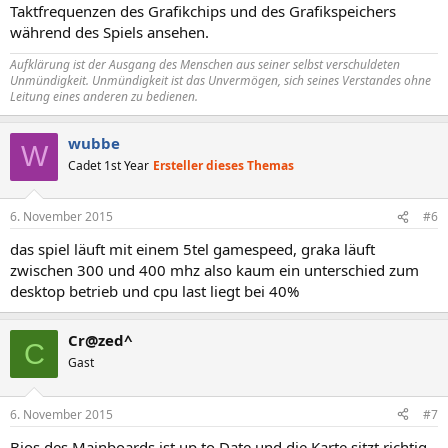
Taktfrequenzen des Grafikchips und des Grafikspeichers
während des Spiels ansehen.
Aufklärung ist der Ausgang des Menschen aus seiner selbst verschuldeten
Unmündigkeit. Unmündigkeit ist das Unvermögen, sich seines Verstandes ohne
Leitung eines anderen zu bedienen.
wubbe
W
Cadet 1st Year
Ersteller dieses Themas
6. November 2015
#6
das spiel läuft mit einem 5tel gamespeed, graka läuft
zwischen 300 und 400 mhz also kaum ein unterschied zum
desktop betrieb und cpu last liegt bei 40%
Cr@zed^
C
Gast
6. November 2015
#7
Bios des Mainboards ist up to Date und die Karte sitzt richtig