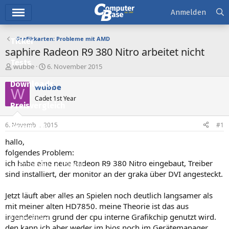
Hauptmenü
Anmelden
Grafikkarten: Probleme mit AMD
Ticker
saphire Radeon R9 380 Nitro arbeitet nicht
Tests
E
E
wubbe
6. November 2015
r
r
Downloads
s
s
wubbe
W
t
t
Cadet 1st Year
e
e
Preisvergleich
l
l
l
l
6. November 2015
#1
Forum
e
t
r
a
hallo,
Aktuelles
m
folgendes Problem:
ich habe eine neue Radeon R9 380 Nitro eingebaut, Treiber
Empfohlene Inhalte
sind installiert, der monitor an der graka über DVI angesteckt.
Neue Beiträge
Jetzt läuft aber alles an Spielen noch deutlich langsamer als
Neueste Aktivitäten
mit meiner alten HD7850. meine Theorie ist das aus
irgendeinem grund der cpu interne Grafikchip genutzt wird.
Leserartikel
den kann ich aber weder im bios noch im Gerätemanager