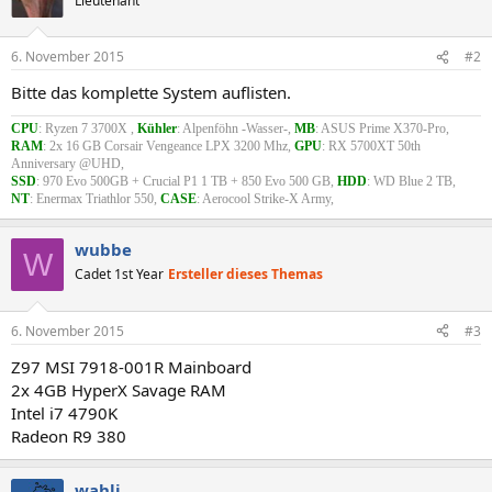
Lieutenant
6. November 2015
#2
Bitte das komplette System auflisten.
CPU
: Ryzen 7 3700X ,
Kühler
: Alpenföhn -Wasser-,
MB
: ASUS Prime X370-Pro,
RAM
: 2x 16 GB Corsair Vengeance LPX 3200 Mhz,
GPU
: RX 5700XT 50th
Anniversary @UHD,
SSD
: 970 Evo 500GB + Crucial P1 1 TB + 850 Evo 500 GB,
HDD
: WD Blue 2 TB,
NT
: Enermax Triathlor 550,
CASE
: Aerocool Strike-X Army,
wubbe
W
Cadet 1st Year
Ersteller dieses Themas
6. November 2015
#3
Z97 MSI 7918-001R Mainboard
2x 4GB HyperX Savage RAM
Intel i7 4790K
Radeon R9 380
wahli