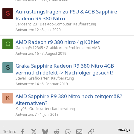
Aufrüstungsfragen zu PSU & 4GB Sapphire
S
Radeon R9 380 Nitro
Sergeant123
Desktop-Computer: Kaufberatung
Antworten
12
8. Juni 2020
AMD Radeon r9 380 nitro 4g Kühler
G
GamingPc12345
Grafikkarten: Probleme mit AMD
Antworten
16
7. August 2019
Graka Sapphire Radeon R9 380 Nitro 4GB
S
vermutlich defekt -> Nachfolger gesucht!
Stevel
Grafikkarten: Kaufberatung
Antworten
14
6. Februar 2019
AMD Sapphire R9 380 Nitro noch zeitgemäß?
K
Alternativen?
Kley96
Grafikkarten: Kaufberatung
Antworten
7
4. Juni 2018
Facebook
X (Twitter)
Bluesky
Reddit
WhatsApp
E-Mail
Link
Teilen: