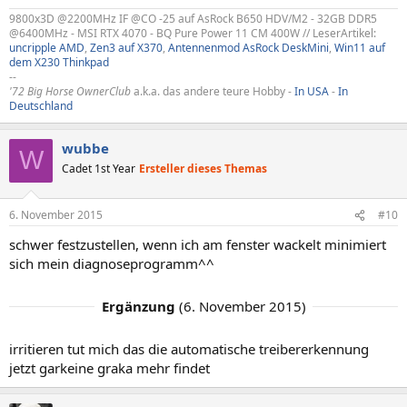
9800x3D @2200MHz IF @CO -25 auf AsRock B650 HDV/M2 - 32GB DDR5
@6400MHz - MSI RTX 4070 - BQ Pure Power 11 CM 400W // LeserArtikel:
uncripple AMD
,
Zen3 auf X370
,
Antennenmod AsRock DeskMini
,
Win11 auf
dem X230 Thinkpad
--
'72 Big Horse OwnerClub
a.k.a. das andere teure Hobby -
In USA
-
In
Deutschland
wubbe
W
Cadet 1st Year
Ersteller dieses Themas
6. November 2015
#10
schwer festzustellen, wenn ich am fenster wackelt minimiert
sich mein diagnoseprogramm^^
Ergänzung
(
6. November 2015
)
irritieren tut mich das die automatische treibererkennung
jetzt garkeine graka mehr findet