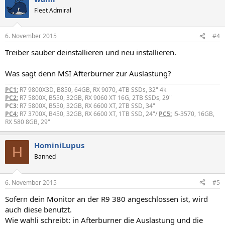
Fleet Admiral
6. November 2015
#4
Treiber sauber deinstallieren und neu installieren.
Was sagt denn MSI Afterburner zur Auslastung?
PC1:
R7 9800X3D, B850, 64GB, RX 9070, 4TB SSDs, 32" 4k
PC2:
R7 5800X, B550, 32GB, RX 9060 XT 16G, 2TB SSDs, 29"
PC3:
R7 5800X, B550, 32GB, RX 6600 XT, 2TB SSD, 34"
PC4:
R7 3700X, B450, 32GB, RX 6600 XT, 1TB SSD, 24"/
PC5:
i5-3570, 16GB,
RX 580 8GB, 29"
HominiLupus
H
Banned
6. November 2015
#5
Sofern dein Monitor an der R9 380 angeschlossen ist, wird
auch diese benutzt.
Wie wahli schreibt: in Afterburner die Auslastung und die