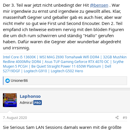
n
Der 3. Teil war jetzt nicht unbedingt der Hit
@bensen
. War
:
mir irgendwie zu ernst und irgendwie zu gewollt alles. Klar,
massenhaft Gegner und geballer gab es auch hier, aber war
nicht mehr so gut wie First und Second Encouter. Den 2. Teil
empfand ich teilweise extrem nervig mit den blöden Figuren
die um dich rum schwirren und ständig "Hallo" gerufen
haben. Dafür waren die Gegner aber wunderbar abgedreht
und irrsinnig.
Intel Core i5 13600K | MSI MAG Z690 Tomahawk Wifi DDR4 | 32GB Mushkin
Redline 4000Mhz DDR4 | Asus TUF Gaming Geforce RTX 4070 OC | Scythe
Mugen 5 PCGH | Be Quiet! Straight Power 11 650W Platinum | Dell
S2719DGF | Logitech G910 | Logitech G502 Hero
Unioner86
R
e
a
Laphonso
k
t
Admiral
PRO
i
o
n
7. August 2020
#9
e
n
Sie Serious Sam LAN Sessions damals waren mit die größte
: