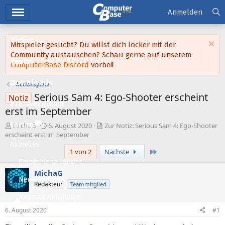
Hauptmenü
Anmelden
Ticker
Mitspieler gesucht? Du willst dich locker mit der
Community austauschen? Schau gerne auf unserem
Tests
ComputerBase Discord
vorbei!
Downloads
Actionspiele
Serious Sam 4: Ego-Shooter erscheint
Notiz
Preisvergleich
erst im September
Forum
E
E
MichaG
6. August 2020
Zur Notiz: Serious Sam 4: Ego-Shooter
r
r
erscheint erst im September
s
s
Aktuelles
Letzte
1 von 2
Nächste
t
t
e
e
Empfohlene Inhalte
l
l
MichaG
l
l
Neue Beiträge
Redakteur
Teammitglied
e
t
Neueste Aktivitäten
r
a
m
6. August 2020
#1
Leserartikel