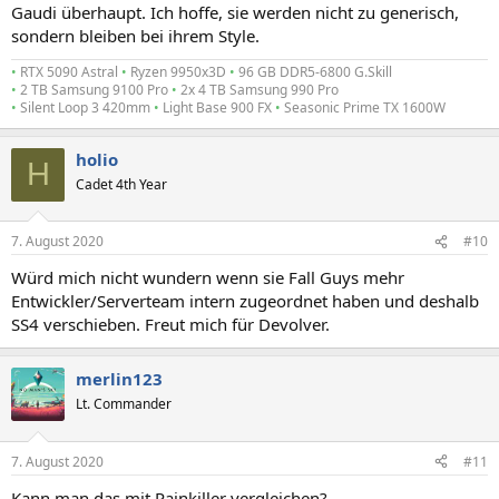
Gaudi überhaupt. Ich hoffe, sie werden nicht zu generisch,
sondern bleiben bei ihrem Style.
•
RTX 5090 Astral
•
Ryzen 9950x3D
•
96 GB DDR5-6800 G.Skill
•
2 TB Samsung 9100 Pro
•
2x 4 TB Samsung 990 Pro
•
Silent Loop 3 420mm
•
Light Base 900 FX
•
Seasonic Prime TX 1600W
holio
H
Cadet 4th Year
7. August 2020
#10
Würd mich nicht wundern wenn sie Fall Guys mehr
Entwickler/Serverteam intern zugeordnet haben und deshalb
SS4 verschieben. Freut mich für Devolver.
merlin123
Lt. Commander
7. August 2020
#11
Kann man das mit Painkiller vergleichen?