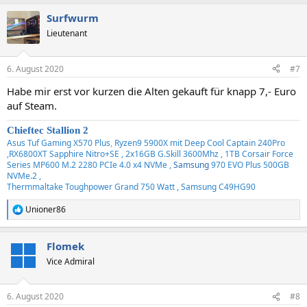
a
Surfwurm
k
t
Lieutenant
i
o
n
6. August 2020
#7
e
n
Habe mir erst vor kurzen die Alten gekauft für knapp 7,- Euro
:
auf Steam.
Chieftec Stallion 2
Asus Tuf Gaming X570 Plus
,
Ryzen9 5900X mit Deep Cool Captain 240Pro
,RX6800XT Sapphire Nitro+SE , 2x16GB G.Skill 3600Mhz , 1TB Corsair Force
Series MP600 M.2 2280 PCIe 4.0 x4 NVMe ,
Samsung
970 EVO Plus 500GB
NVMe.2 ,
Thermmaltake Toughpower Grand 750 Watt , Samsung C49HG90
Unioner86
R
e
a
Flomek
k
t
Vice Admiral
i
o
n
6. August 2020
#8
e