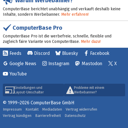
Warum Werbebanner?
ComputerBase berichtet unabhängig und verkauft deshalb keine
Inhalte, sondern Werbebanner.
Mehr erfahren!
ComputerBase Pro
ComputerBase Pro ist die werbefreie, schnelle, flexible und
zugleich faire Variante von ComputerBase.
Mehr dazu!
Feeds
Discord
Bluesky
Facebook
Google News
Instagram
Mastodon
X
YouTube
Einstellungen und
Probleme mit einem
Layout-Umschalter
Werbebanner?
© 1999–2026 ComputerBase GmbH
Impressum
Kontakt
Mediadaten
Vertrag widerrufen
Vertrag kündigen
Barrierefreiheit
Datenschutz