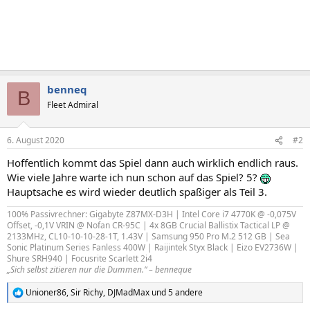
benneq
B
Fleet Admiral
6. August 2020
#2
Hoffentlich kommt das Spiel dann auch wirklich endlich raus.
Wie viele Jahre warte ich nun schon auf das Spiel? 5?
Hauptsache es wird wieder deutlich spaßiger als Teil 3.
100% Passivrechner: Gigabyte Z87MX-D3H | Intel Core i7 4770K @ -0,075V
Offset, -0,1V VRIN @ Nofan CR-95C | 4x 8GB Crucial Ballistix Tactical LP @
2133MHz, CL10-10-10-28-1T, 1.43V | Samsung 950 Pro M.2 512 GB | Sea
Sonic Platinum Series Fanless 400W | Raijintek Styx Black | Eizo EV2736W |
Shure SRH940 | Focusrite Scarlett 2i4
„Sich selbst zitieren nur die Dummen.“ – benneque
Unioner86
,
Sir Richy
,
DJMadMax
und 5 andere
R
e