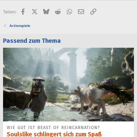
Facebook
X (Twitter)
Bluesky
Reddit
WhatsApp
E-Mail
Link
Teilen:
Actionspiele
Passend zum Thema
WIE GUT IST BEAST OF REINCARNATION?
Soulslike schlingert sich zum Spaß