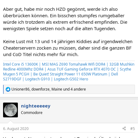
Aber gut, habe mir noch HZD gegönnt, werde ich also
überbrücken können. Ein bisschen stumpfes rumgeballer
würde ich trotzdem als extrem erfrischend empfinden. Die
wenigsten Spiele setzen noch auf die alten Tugenden.
Keine Lust mit 13 und 14 jährigen Kiddies auf irgendwelchen
Cheaterservern zocken zu müssen, daher sind die ganzen BF
und CoD Titel nichts mehr für mich.
Intel Core i5 13600K | MSI MAG Z690 Tomahawk Wifi DDR4 | 32GB Mushkin
Redline 4000Mhz DDR4 | Asus TUF Gaming Geforce RTX 4070 OC | Scythe
Mugen 5 PCGH | Be Quiet! Straight Power 11 650W Platinum | Dell
S2719DGF | Logitech G910 | Logitech G502 Hero
Unioner86
,
downforze
,
Maine
und 4 andere
R
e
a
nighteeeeey
k
t
Commodore
i
o
n
6. August 2020
#5
e
n