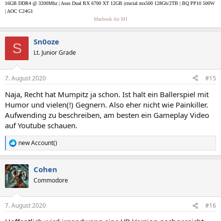
16GB DDR4 @ 3200Mhz | Asus Dual RX 6700 XT 12GB |crucial mx500 128Gb/2TB | BQ PP10 500W
| AOC C24G1
Macbook Air M1
Sn0oze
S
Lt. Junior Grade
7. August 2020
#15
Naja, Recht hat Mumpitz ja schon. Ist halt ein Ballerspiel mit
Humor und vielen(!) Gegnern. Also eher nicht wie Painkiller.
Aufwending zu beschreiben, am besten ein Gameplay Video
auf Youtube schauen.
new Account()
R
e
a
Cohen
k
t
Commodore
i
o
n
7. August 2020
#16
e
n