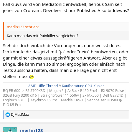
Fall Guys wird von Mediatonic entwickelt, Serious Sam seit
jeher von Croteam. Devolver ist nur Publisher. Also biddewas?
merlin123 schrieb:
Kann man das mit Painkiller vergleichen?
Sieh dir doch einfach die Vorgänger an, dann weisst du es.
Ich könnte dir das jetzt mit "ja" oder "nein" beantworten, oder
gar mit einer etwas aussagekräftigeren Antwort. Aber es gibt
Dinge, die kann man so simpel ergooglen oder einfach nach
Tests ausschau halten, dass man die Frage gar nicht erst
stellen muss
AMD Hilfe Thread
//
Kaufberatung CPU-Kühler
BQ PB 600 -> R5 5700X3D | Mugen 5 | AsRock B450 Pro4 | RX 9070 Pulse |
32GB Fury 3200 cl16 | StraightPower 11 550w | 3x MX500 | Dell G2724D |
Logitech G703 | Keychron K5 Pro | Mackie CR5-X | Sennheiser HD58X @
FiiO K5 Pro
DJMadMax
R
e
a
merlin123
k