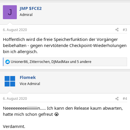
a
JMP $FCE2
k
J
t
Admiral
i
o
n
6. August 2020
#3
e
n
Hoffentlich wird die freie Speicherfunktion der Vorgänger
:
beibehalten - gegen nervtötende Checkpoint-Wiederholungen
bin ich allergisch.
Unioner86
,
Zitterrochen
,
DJMadMax
und 5 andere
R
e
a
Flomek
k
t
Vice Admiral
i
o
n
6. August 2020
#4
e
n
Neeeeeeeeeiiiiiiiiin..... Ich kann den Release kaum abwarten,
:
hatte mich schon gefreut 😭
Verdammt.