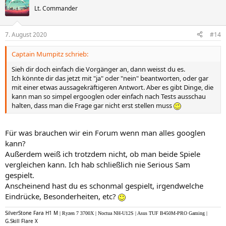
t
Lt. Commander
i
o
n
7. August 2020
#14
e
n
Captain Mumpitz schrieb:
:
Sieh dir doch einfach die Vorgänger an, dann weisst du es.
Ich könnte dir das jetzt mit "ja" oder "nein" beantworten, oder gar
mit einer etwas aussagekräftigeren Antwort. Aber es gibt Dinge, die
kann man so simpel ergooglen oder einfach nach Tests ausschau
halten, dass man die Frage gar nicht erst stellen muss
Für was brauchen wir ein Forum wenn man alles googlen
kann?
Außerdem weiß ich trotzdem nicht, ob man beide Spiele
vergleichen kann. Ich hab schließlich nie Serious Sam
gespielt.
Anscheinend hast du es schonmal gespielt, irgendwelche
Eindrücke, Besonderheiten, etc?
SilverStone Fara H1 M
| Ryzen 7 3700X | Noctua NH-U12S | Asus TUF B450M-PRO Gaming |
G.Skill Flare X