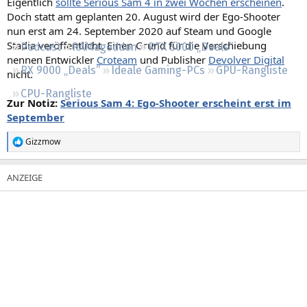
Eigentlich
sollte Serious Sam 4 in zwei Wochen erscheinen
.
Regeln
Doch statt am geplanten 20. August wird der Ego-Shooter
nun erst am 24. September 2020 auf Steam und Google
Stadia veröffentlicht. Einen Grund für die Verschiebung
Podcast
RAMageddon
RTX 5000 „Deals“
nennen Entwickler
Croteam
und Publisher
Devolver Digital
RX 9000 „Deals“
Ideale Gaming-PCs
GPU-Rangliste
nicht.
CPU-Rangliste
Zur Notiz:
Serious Sam 4: Ego-Shooter erscheint erst im
September
Gizzmow
R
e
a
k
t
i
o
n
e
n
: