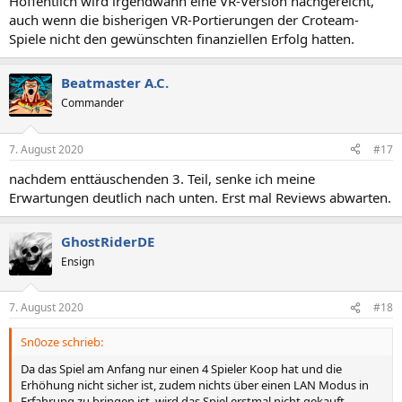
Hoffentlich wird irgendwann eine VR-Version nachgereicht,
:
auch wenn die bisherigen VR-Portierungen der Croteam-
Spiele nicht den gewünschten finanziellen Erfolg hatten.
Beatmaster A.C.
Commander
7. August 2020
#17
nachdem enttäuschenden 3. Teil, senke ich meine
Erwartungen deutlich nach unten. Erst mal Reviews abwarten.
GhostRiderDE
Ensign
7. August 2020
#18
Sn0oze schrieb:
Da das Spiel am Anfang nur einen 4 Spieler Koop hat und die
Erhöhung nicht sicher ist, zudem nichts über einen LAN Modus in
Erfahrung zu bringen ist, wird das Spiel erstmal nicht gekauft.