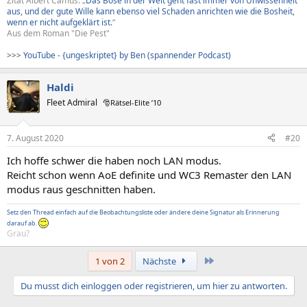
Zitat Albert Camus: „
Das Böse in der Welt geht fast immer von Unwissenheit
aus, und der gute Wille kann ebenso viel Schaden anrichten wie die Bosheit,
wenn er nicht aufgeklärt ist.
“
Aus dem Roman "Die Pest"
>>>
YouTube - {ungeskriptet} by Ben (spannender Podcast)
Haldi
Fleet Admiral
🎅Rätsel-Elite ’10
7. August 2020
#20
Ich hoffe schwer die haben noch LAN modus.
Reicht schon wenn AoE definite und WC3 Remaster den LAN
modus raus geschnitten haben.
Setz den Thread einfach auf die Beobachtungsliste oder ändere deine Signatur als Erinnerung
darauf ab.
Grau?
Letzte
1 von 2
Nächste
Du musst dich einloggen oder registrieren, um hier zu antworten.