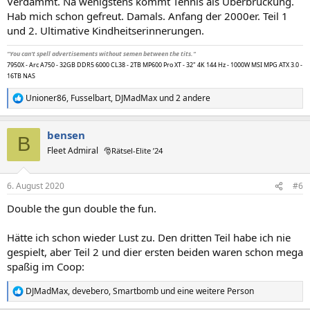
Verdammt. Na wenigstens kommt Tennis als Überbrückung.
:
Hab mich schon gefreut. Damals. Anfang der 2000er. Teil 1
und 2. Ultimative Kindheitserinnerungen.
"You can't spell advertisements without semen between the tits."
7950X - Arc A750 - 32GB DDR5 6000 CL38 - 2TB MP600 Pro XT - 32" 4K 144 Hz - 1000W MSI MPG ATX 3.0 -
16TB NAS
Unioner86
,
Fusselbart
,
DJMadMax
und 2 andere
R
e
a
bensen
k
B
t
Fleet Admiral
🎅Rätsel-Elite ’24
i
o
n
6. August 2020
#6
e
n
Double the gun double the fun.
:
Hätte ich schon wieder Lust zu. Den dritten Teil habe ich nie
gespielt, aber Teil 2 und dier ersten beiden waren schon mega
spaßig im Coop:
DJMadMax
,
devebero
,
Smartbomb
und eine weitere Person
R
e