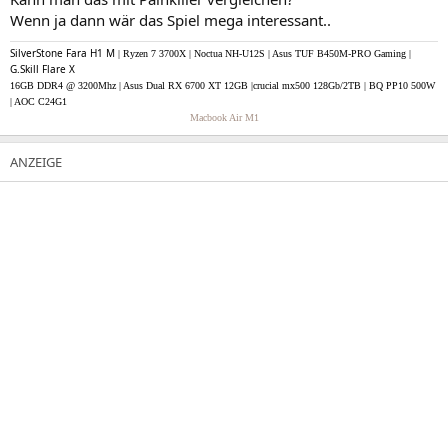
Wenn ja dann wär das Spiel mega interessant..
SilverStone Fara H1 M
| Ryzen 7 3700X | Noctua NH-U12S | Asus TUF B450M-PRO Gaming |
G.Skill Flare X
16GB DDR4 @ 3200Mhz | Asus Dual RX 6700 XT 12GB |crucial mx500 128Gb/2TB | BQ PP10 500W
| AOC C24G1
Macbook Air M1