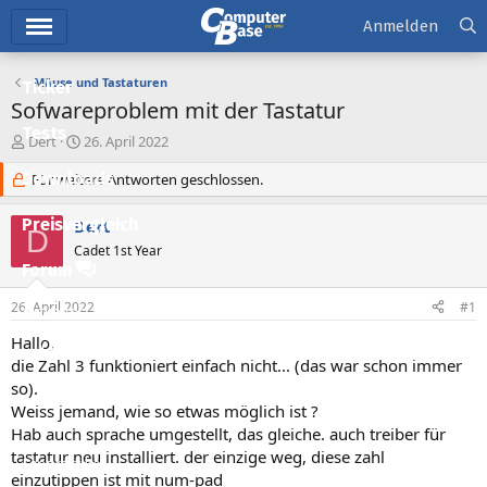
Hauptmenü
Anmelden
Mäuse und Tastaturen
Ticker
Sofwareproblem mit der Tastatur
Tests
E
E
Dert
26. April 2022
r
r
Downloads
s
Für weitere Antworten geschlossen.
s
t
t
e
e
Preisvergleich
Dert
D
l
l
Cadet 1st Year
l
l
Forum
e
t
r
a
26. April 2022
#1
Aktuelles
m
Hallo,
Empfohlene Inhalte
die Zahl 3 funktioniert einfach nicht... (das war schon immer
so).
Neue Beiträge
Weiss jemand, wie so etwas möglich ist ?
Neueste Aktivitäten
Hab auch sprache umgestellt, das gleiche. auch treiber für
tastatur neu installiert. der einzige weg, diese zahl
Leserartikel
einzutippen ist mit num-pad