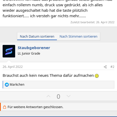
einfach rollenm numb, druck usw gedrückt. als ich alles
wieder ausgeschaltet hab hat die taste plötzlich
funktioniert..... ich versteh gar nichts mehr.......
Zuletzt bearbeitet:
26. April 2022
Nach Datum sortieren
Nach Stimmen sortieren
Staubgeborener
Lt. Junior Grade
26. April 2022
#2
Brauchst auch kein neues Thema dafür aufmachen
Markchen
R
e
P
N
0
a
k
o
e
t
s
g
Für weitere Antworten geschlossen.
i
o
i
a
n