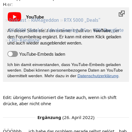
Hier:
Regeln
YouTube
Podcast
RAMageddon
RTX 5000 „Deals“
RX 9000 „Deals“
Ideale Gaming-PCs
GPU-Rangliste
An dieser Stelle steht ein externer Inhalt von
YouTube
, der
den Forumbeitrag ergänzt. Er kann mit einem Klick geladen
CPU-Rangliste
und auch wieder ausgeblendet werden.
YouTube-Embeds laden
Ich bin damit einverstanden, dass YouTube-Embeds geladen
werden. Dabei können personen­bezogene Daten an YouTube
übermittelt werden. Mehr dazu in der
Datenschutzerklärung
.
Edit: übrigens funktioniert die Taste auch, wenn ich shift
drücke, aber nicht ohne
Ergänzung
(
26. April 2022
)
ÖÖÖhhh..... ich habe das problem gerade selbst gelöst... hab