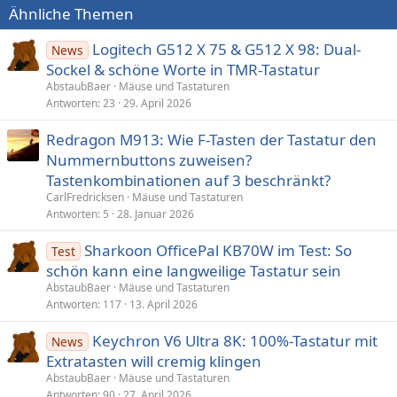
t
t
e
Ähnliche Themen
n
i
i
:
Logitech G512 X 75 & G512 X 98: Dual-
v
v
News
Sockel & schöne Worte in TMR-Tastatur
e
e
AbstaubBaer
Mäuse und Tastaturen
S
S
Antworten
23
29. April 2026
t
t
i
i
Redragon M913: Wie F-Tasten der Tastatur den
m
m
Nummernbuttons zuweisen?
m
m
Tastenkombinationen auf 3 beschränkt?
CarlFredricksen
Mäuse und Tastaturen
e
e
Antworten
5
28. Januar 2026
Sharkoon OfficePal KB70W im Test: So
Test
schön kann eine langweilige Tastatur sein
AbstaubBaer
Mäuse und Tastaturen
Antworten
117
13. April 2026
Keychron V6 Ultra 8K: 100%-Tastatur mit
News
Extratasten will cremig klingen
AbstaubBaer
Mäuse und Tastaturen
Antworten
90
27. April 2026