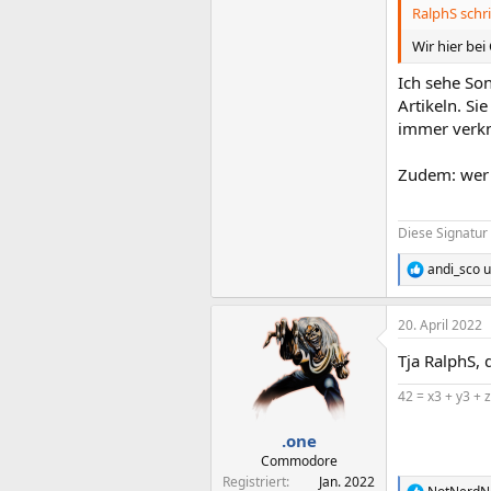
RalphS schri
Wir hier bei
Ich sehe So
Artikeln. Si
immer verkn
Zudem: wer i
Diese Signatur 
andi_sco
u
R
e
a
20. April 2022
k
t
Tja RalphS, 
i
o
42 = x3 + y3 + 
n
e
n
.one
:
Commodore
Registriert
Jan. 2022