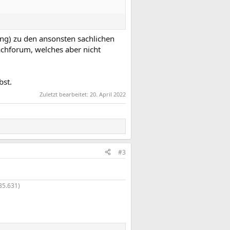
ng) zu den ansonsten sachlichen
Fachforum, welches aber nicht
bst.
Zuletzt bearbeitet:
20. April 2022
#3
35.631)