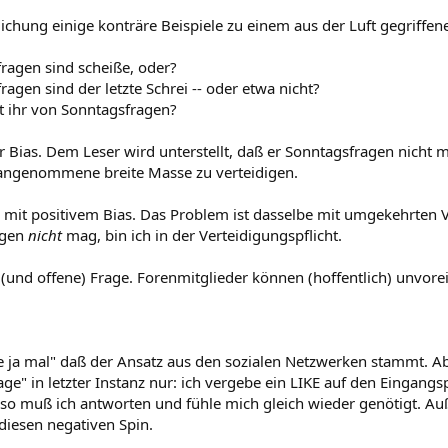
ichung einige konträre Beispiele zu einem aus der Luft gegriffe
ragen sind scheiße, oder?
ragen sind der letzte Schrei -- oder etwa nicht?
t ihr von Sonntagsfragen?
r Bias. Dem Leser wird unterstellt, daß er Sonntagsfragen nicht m
angenommene breite Masse zu verteidigen.
e mit positivem Bias. Das Problem ist dasselbe mit umgekehrten 
agen
nicht
mag, bin ich in der Verteidigungspflicht.
e (und offene) Frage. Forenmitglieder können (hoffentlich) unvo
e ja mal" daß der Ansatz aus den sozialen Netzwerken stammt. Ab
ge" in letzter Instanz nur: ich vergebe ein LIKE auf den Eingangsp
lso muß ich antworten und fühle mich gleich wieder genötigt.
diesen negativen Spin.