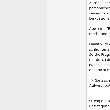
Zunächst ein
persönliches
seinen Zweck
Diskussionsb
Aber eine "B
macht und d
Damit wird 
schlechter St
Solche Frag
nur durch d
(wenn sie e
geht nicht 
=> Ganz schl
Aufwischpote
Streng geno
Bestätigung