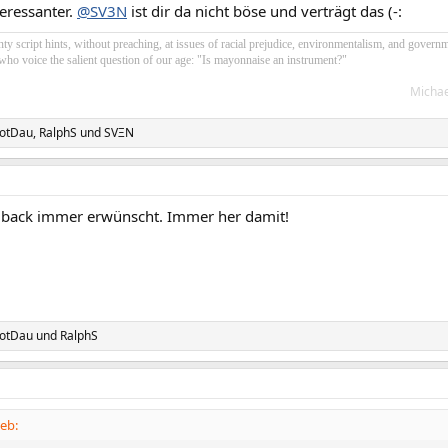
teressanter.
@SV3N
ist dir da nicht böse und verträgt das (-:
ty script hints, without preaching, at issues of racial prejudice, environmentalism, and govern
 who voice the salient question of our age: "Is mayonnaise an instrument?"
Michae
otDau
,
RalphS
und
SVΞN
edback immer erwünscht. Immer her damit!
otDau
und
RalphS
eb: