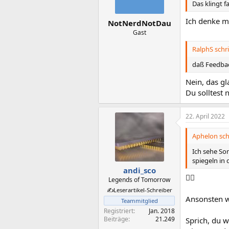
n
Das klingt f
e
n
Ich denke ma
NotNerdNotDau
:
Gast
RalphS schri
daß Feedbac
Nein, das gl
Du solltest 
22. April 2022
Aphelon sch
Ich sehe So
spiegeln in
andi_sco
👍🏼
Legends of Tomorrow
✍️Leserartikel-Schreiber
Ansonsten w
Teammitglied
Registriert
Jan. 2018
Beiträge
21.249
Sprich, du w