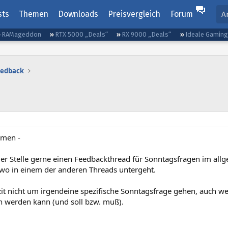
sts
Themen
Downloads
Preisvergleich
Forum
A
RAMageddon
RTX 5000 „Deals“
RX 9000 „Deals“
Ideale Gamin
eedback
mmen -
er Stelle gerne einen Feedbackthread für Sonntagsfragen im al
dwo in einem der anderen Threads untergeht.
izit nicht um irgendeine spezifische Sonntagsfrage gehen, auch w
 werden kann (und soll bzw. muß).