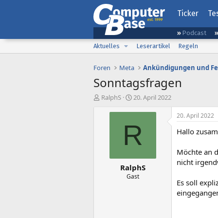
Ticker
Te
Podcast
Aktuelles
Leserartikel
Regeln
Foren
Meta
Ankündigungen und F
Sonntagsfragen
E
E
RalphS
20. April 2022
r
r
s
s
20. April 2022
t
t
R
Hallo zusa
e
e
l
l
l
l
Möchte an d
e
t
nicht irgen
RalphS
r
a
m
Gast
Es soll expl
eingegangen