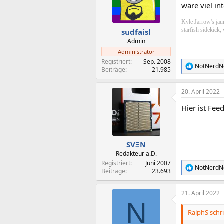
wäre viel in
Kyle Jarrow's jaun
starfish sidekick,
sudfaisl
Admin
Administrator
Registriert
Sep. 2008
NotNerdN
R
Beiträge
21.985
e
a
20. April 2022
k
t
Hier ist Fe
i
o
n
e
n
SVΞN
:
Redakteur a.D.
Registriert
Juni 2007
NotNerdN
R
Beiträge
23.693
e
a
21. April 2022
k
N
t
i
RalphS schri
o