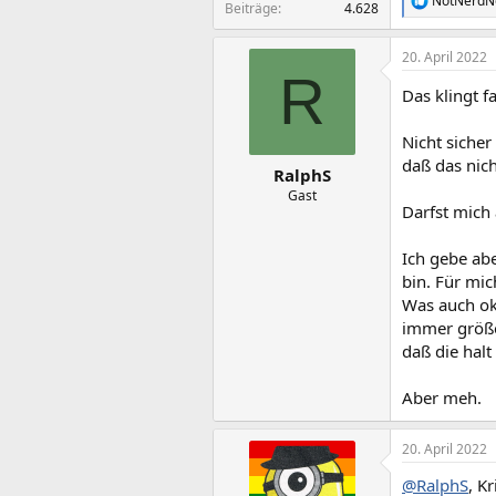
NotNerdN
R
Beiträge
4.628
e
a
20. April 2022
k
R
t
Das klingt f
i
o
n
Nicht sicher
e
daß das nicht
n
RalphS
:
Gast
Darfst mich 
Ich gebe abe
bin. Für mic
Was auch oka
immer größe
daß die halt
Aber meh.
20. April 2022
@RalphS
, K