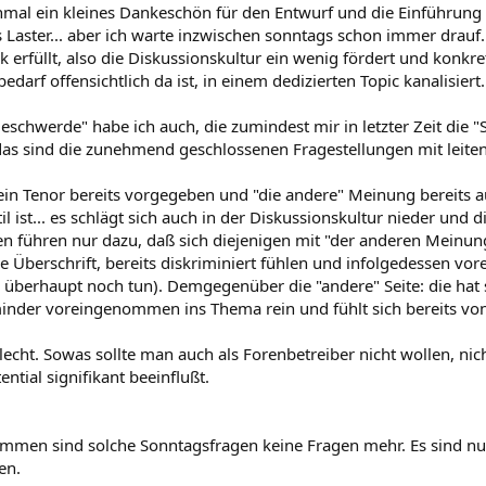
mal ein kleines Dankeschön für den Entwurf und die Einführung d
 Laster... aber ich warte inzwischen sonntags schon immer drauf.
 erfüllt, also die Diskussionskultur ein wenig fördert und konkre
edarf offensichtlich da ist, in einem dedizierten Topic kanalisiert.
eschwerde" habe ich auch, die zumindest mir in letzter Zeit die 
as sind die zunehmend geschlossenen Fragestellungen mit leite
ein Tenor bereits vorgegeben und "die andere" Meinung bereits a
il ist... es schlägt sich auch in der Diskussionskultur nieder und di
en führen nur dazu, daß sich diejenigen mit "der anderen Meinu
ie Überschrift, bereits diskriminiert fühlen und infolgedessen 
s überhaupt noch tun). Demgegenüber die "andere" Seite: die hat
minder voreingenommen ins Thema rein und fühlt sich bereits vo
echt. Sowas sollte man auch als Forenbetreiber nicht wollen, nich
ntial signifikant beeinflußt.
mmen sind solche Sonntagsfragen keine Fragen mehr. Es sind nu
en.