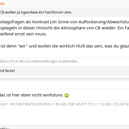
eb:
 CB wollen ja irgendwie ein Fachforum sein.
nntagsfragen als Kontrast (im Sinne von Auflockerung/Abwechslu
e spiegeln in dieser Hinsicht die Atmosphäre von CB wieder: Ein 
eifend ernst sein muss.
st denn "wir" und wollen die wirklich NUR das sein, was du glau
lässt sich in den Grundeinstellungen ausblenden.
nd
Nickel
das ist hier eben nicht winfuture.
z3 (x = -80.538.738.812.075.974 y = 80.435.758.145.817.515 z = 12.602.123.297.3