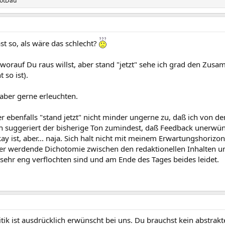
otDau
ast so, als wäre das schlecht?
 worauf Du raus willst, aber stand "jetzt" sehe ich grad den Zus
 so ist).
aber gerne erleuchten.
r ebenfalls "stand jetzt" nicht minder ungerne zu, daß ich von d
h suggeriert der bisherige Ton zumindest, daß Feedback unerwüns
y ist, aber... naja. Sich halt nicht mit meinem Erwartungshorizon
r werdende Dichotomie zwischen den redaktionellen Inhalten un
 sehr eng verflochten sind und am Ende des Tages beides leidet.
ritik ist ausdrücklich erwünscht bei uns. Du brauchst kein abstrak