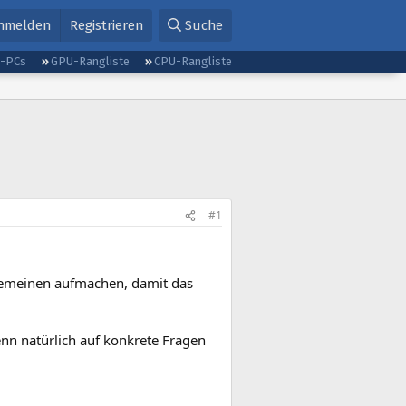
nmelden
Registrieren
Suche
g-PCs
GPU-Rangliste
CPU-Rangliste
#1
lgemeinen aufmachen, damit das
enn natürlich auf konkrete Fragen