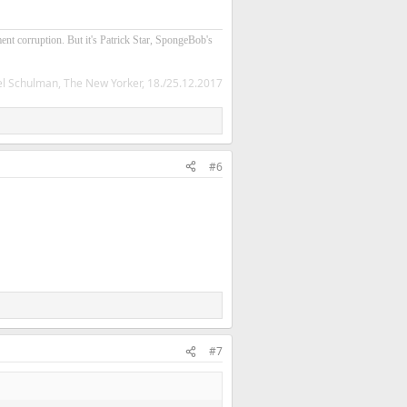
ment corruption. But it's Patrick Star, SpongeBob's
l Schulman, The New Yorker, 18./25.12.2017
#6
#7