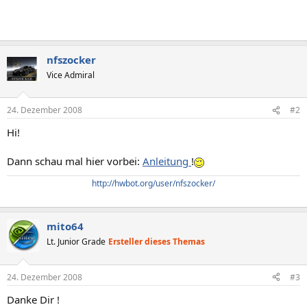
nfszocker
Vice Admiral
24. Dezember 2008
#2
Hi!
Dann schau mal hier vorbei:
Anleitung
!
http://hwbot.org/user/nfszocker/
mito64
Lt. Junior Grade
Ersteller dieses Themas
24. Dezember 2008
#3
Danke Dir !