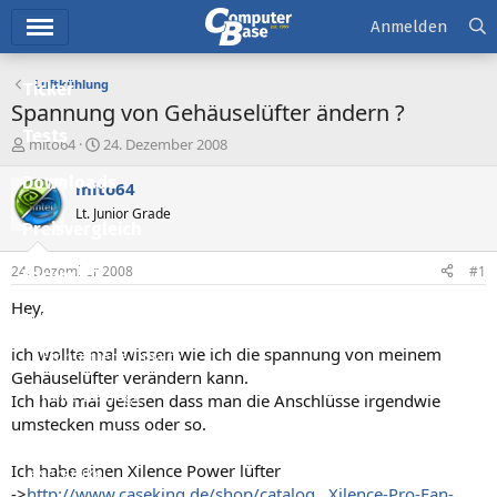
Hauptmenü
Anmelden
Luftkühlung
Ticker
Spannung von Gehäuselüfter ändern ?
Tests
E
E
mito64
24. Dezember 2008
r
r
Downloads
s
s
mito64
t
t
Lt. Junior Grade
e
e
Preisvergleich
l
l
l
l
24. Dezember 2008
#1
Forum
e
t
r
a
Hey,
Aktuelles
m
ich wollte mal wissen wie ich die spannung von meinem
Empfohlene Inhalte
Gehäuselüfter verändern kann.
Neue Beiträge
Ich hab mal gelesen dass man die Anschlüsse irgendwie
umstecken muss oder so.
Neueste Aktivitäten
Ich habe einen Xilence Power lüfter
Leserartikel
->
http://www.caseking.de/shop/catalog...Xilence-Pro-Fan-