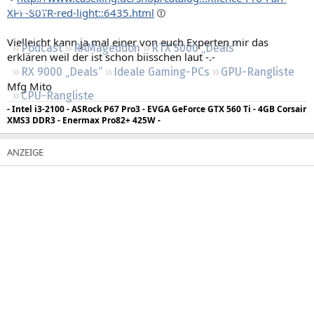
Regeln
XPF-80TR-red-light::6435.html
Vielleicht kann ja mal einer von euch Experten mir das
Podcast
RAMageddon
RTX 5000 „Deals“
erklären weil der ist schon biisschen laut -.-
RX 9000 „Deals“
Ideale Gaming-PCs
GPU-Rangliste
Mfg Mito
CPU-Rangliste
- Intel i3-2100 - ASRock P67 Pro3 - EVGA GeForce GTX 560 Ti - 4GB Corsair
XMS3 DDR3 - Enermax Pro82+ 425W -