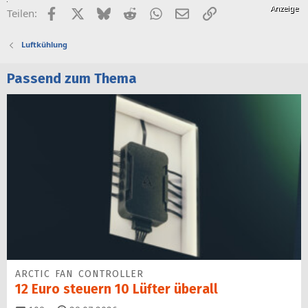
Facebook
X (Twitter)
Bluesky
Reddit
WhatsApp
E-Mail
Link
Teilen:
Luftkühlung
Passend zum Thema
ARCTIC FAN CONTROLLER
12 Euro steuern 10 Lüfter überall