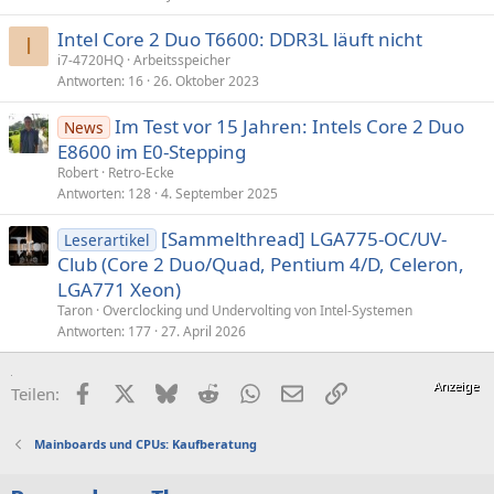
Intel Core 2 Duo T6600: DDR3L läuft nicht
I
i7-4720HQ
Arbeitsspeicher
Antworten
16
26. Oktober 2023
Im Test vor 15 Jahren: Intels Core 2 Duo
News
E8600 im E0-Stepping
Robert
Retro-Ecke
Antworten
128
4. September 2025
[Sammelthread] LGA775-OC/UV-
Leserartikel
Club (Core 2 Duo/Quad, Pentium 4/D, Celeron,
LGA771 Xeon)
Taron
Overclocking und Undervolting von Intel-Systemen
Antworten
177
27. April 2026
Facebook
X (Twitter)
Bluesky
Reddit
WhatsApp
E-Mail
Link
Teilen:
Mainboards und CPUs: Kaufberatung