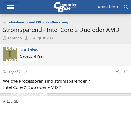
Hauptmenü
Anmelden
Mainboards und CPUs: Kaufberatung
Ticker
Stromsparend - Intel Core 2 Duo oder AMD
Tests
E
E
Toninho
3. August 2007
r
r
Downloads
s
s
Toninho
T
t
t
Cadet 3rd Year
e
e
Preisvergleich
l
l
l
l
3. August 2007
#1
Forum
e
t
r
a
Welche Prozessoren sind stromsparender ?
Aktuelles
m
Intel Core 2 Duo oder AMD ?
Empfohlene Inhalte
Neue Beiträge
Neueste Aktivitäten
Leserartikel