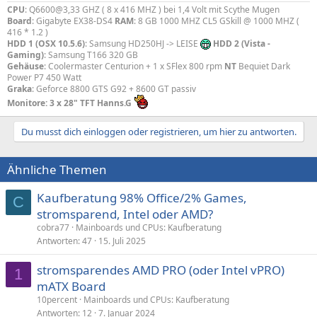
CPU
: Q6600@3,33 GHZ ( 8 x 416 MHZ ) bei 1,4 Volt mit Scythe Mugen
Board
: Gigabyte EX38-DS4
RAM
: 8 GB 1000 MHZ CL5 GSkill @ 1000 MHZ (
416 * 1.2 )
HDD 1 (OSX 10.5.6)
: Samsung HD250HJ -> LEISE
HDD 2 (Vista -
Gaming)
: Samsung T166 320 GB
Gehäuse
: Coolermaster Centurion + 1 x SFlex 800 rpm
NT
Bequiet Dark
Power P7 450 Watt
Graka
: Geforce 8800 GTS G92 + 8600 GT passiv
Monitore: 3 x 28" TFT Hanns.G
Du musst dich einloggen oder registrieren, um hier zu antworten.
Ähnliche Themen
Kaufberatung 98% Office/2% Games,
C
stromsparend, Intel oder AMD?
cobra77
Mainboards und CPUs: Kaufberatung
Antworten
47
15. Juli 2025
stromsparendes AMD PRO (oder Intel vPRO)
1
mATX Board
10percent
Mainboards und CPUs: Kaufberatung
Antworten
12
7. Januar 2024