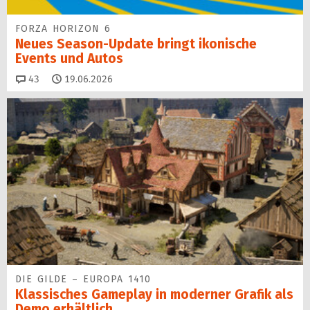
FORZA HORIZON 6
Neues Season-Update bringt ikonische
Events und Autos
Kommentare
43
19.06.2026
DIE GILDE – EUROPA 1410
Klassisches Gameplay in moderner Grafik als
Demo erhältlich