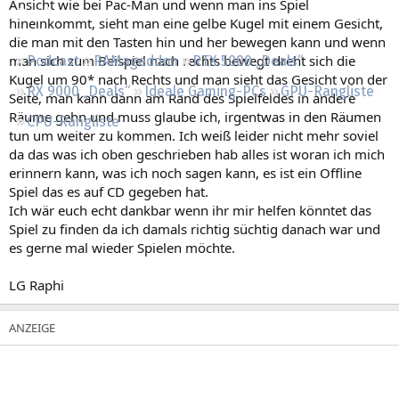
Ansicht wie bei Pac-Man und wenn man ins Spiel
Regeln
hineinkommt, sieht man eine gelbe Kugel mit einem Gesicht,
die man mit den Tasten hin und her bewegen kann und wenn
man sich zum Beispiel nach rechts bewegt dreht sich die
Podcast
RAMageddon
RTX 5000 „Deals“
Kugel um 90* nach Rechts und man sieht das Gesicht von der
RX 9000 „Deals“
Ideale Gaming-PCs
GPU-Rangliste
Seite, man kann dann am Rand des Spielfeldes in andere
Räume gehn und muss glaube ich, irgentwas in den Räumen
CPU-Rangliste
tun um weiter zu kommen. Ich weiß leider nicht mehr soviel
da das was ich oben geschrieben hab alles ist woran ich mich
erinnern kann, was ich noch sagen kann, es ist ein Offline
Spiel das es auf CD gegeben hat.
Ich wär euch echt dankbar wenn ihr mir helfen könntet das
Spiel zu finden da ich damals richtig süchtig danach war und
es gerne mal wieder Spielen möchte.
LG Raphi