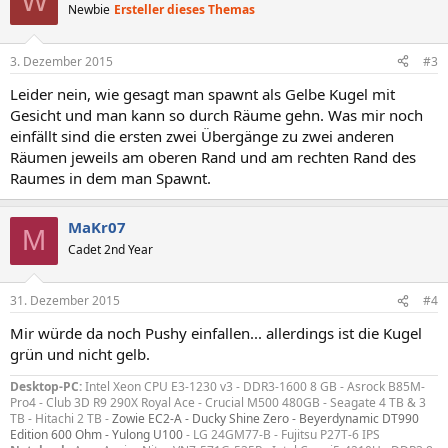
W
Newbie
Ersteller dieses Themas
3. Dezember 2015
#3
Leider nein, wie gesagt man spawnt als Gelbe Kugel mit
Gesicht und man kann so durch Räume gehn. Was mir noch
einfällt sind die ersten zwei Übergänge zu zwei anderen
Räumen jeweils am oberen Rand und am rechten Rand des
Raumes in dem man Spawnt.
MaKr07
M
Cadet 2nd Year
31. Dezember 2015
#4
Mir würde da noch Pushy einfallen... allerdings ist die Kugel
grün und nicht gelb.
Desktop-PC:
Intel Xeon CPU E3-1230 v3 - DDR3-1600 8 GB - Asrock B85M-
Pro4 - Club 3D R9 290X Royal Ace - Crucial M500 480GB - Seagate 4 TB & 3
TB - Hitachi 2 TB -
Zowie EC2-A - Ducky Shine Zero - Beyerdynamic DT990
Edition 600 Ohm - Yulong U100
- LG 24GM77-B - Fujitsu P27T-6 IPS