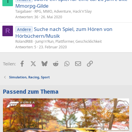
T
Mmorpg-Gilde
Taigabaer
RPG, MMO, Adventure, Hack'n'Slay
Antworten
36
26. Mai 2020
Suche nach Spiel, zum Hören von
Andere
R
Hörbüchern/Musik
RolandR88
Jump'n'Run, Plattformer, Geschicklichkeit
Antworten
5
23. Februar 2020
Facebook
X (Twitter)
Bluesky
Reddit
WhatsApp
E-Mail
Link
Teilen:
Simulation, Racing, Sport
Passend zum Thema