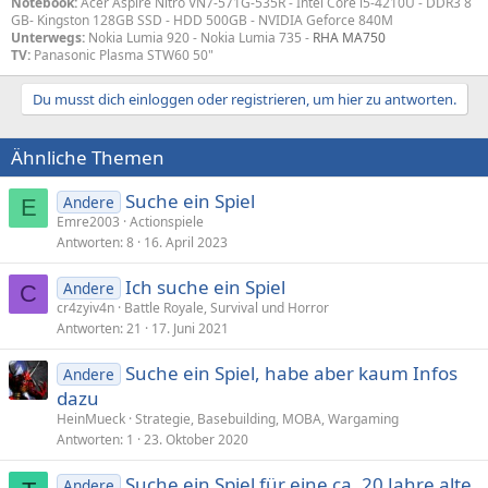
Notebook:
Acer Aspire Nitro VN7-571G-535R - Intel Core i5-4210U - DDR3 8
GB- Kingston 128GB SSD - HDD 500GB - NVIDIA Geforce 840M
Unterwegs:
Nokia Lumia 920 - Nokia Lumia 735 -
RHA MA750
TV:
Panasonic Plasma STW60 50"
Du musst dich einloggen oder registrieren, um hier zu antworten.
Ähnliche Themen
Suche ein Spiel
Andere
E
Emre2003
Actionspiele
Antworten
8
16. April 2023
Ich suche ein Spiel
Andere
C
cr4zyiv4n
Battle Royale, Survival und Horror
Antworten
21
17. Juni 2021
Suche ein Spiel, habe aber kaum Infos
Andere
dazu
HeinMueck
Strategie, Basebuilding, MOBA, Wargaming
Antworten
1
23. Oktober 2020
Suche ein Spiel für eine ca. 20 Jahre alte
Andere