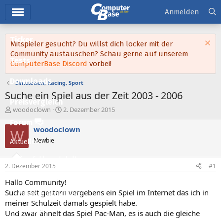
Hauptmenü
Anmelden
Ticker
Mitspieler gesucht? Du willst dich locker mit der
Community austauschen? Schau gerne auf unserem
Tests
ComputerBase Discord
vorbei!
Downloads
Simulation, Racing, Sport
Suche ein Spiel aus der Zeit 2003 - 2006
Preisvergleich
E
E
woodoclown
2. Dezember 2015
r
r
Forum
s
s
woodoclown
W
t
t
Newbie
Aktuelles
e
e
l
l
Empfohlene Inhalte
l
l
2. Dezember 2015
#1
e
t
Neue Beiträge
r
a
Hallo Community!
m
Suche seit gestern vergebens ein Spiel im Internet das ich in
Neueste Aktivitäten
meiner Schulzeit damals gespielt habe.
Leserartikel
Und zwar ähnelt das Spiel Pac-Man, es is auch die gleiche