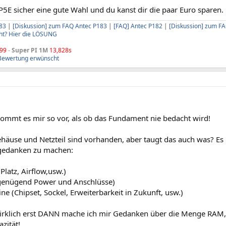
 P5E sicher eine gute Wahl und du kanst dir die paar Euro sparen.
83
|
[Diskussion] zum FAQ Antec P183
|
[FAQ] Antec P182
|
[Diskussion] zum F
ht? Hier die LÖSUNG
99
-
Super PI 1M
13,828s
Bewertung erwünscht
mmt es mir so vor, als ob das Fundament nie bedacht wird!
ehäuse und Netzteil sind vorhanden, aber taugt das auch was? Es
gedanken zu machen:
Platz, Airflow,usw.)
 (genügend Power und Anschlüsse)
ine (Chipset, Sockel, Erweiterbarkeit in Zukunft, usw.)
rklich erst DANN mache ich mir Gedanken über die Menge RAM
zität!