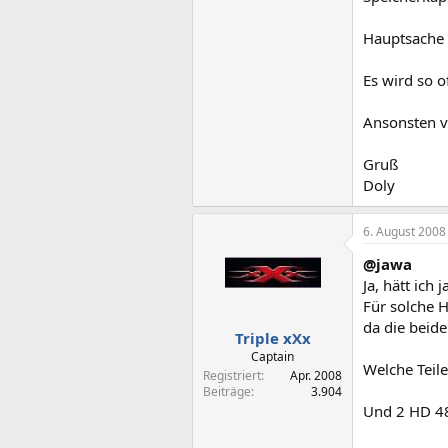
Hauptsache 
Es wird so o
Ansonsten v
Gruß
Doly
6. August 2008
@jawa
Ja, hätt ich 
Für solche 
da die beide
Triple xXx
Captain
Welche Teil
Registriert
Apr. 2008
Beiträge
3.904
Und 2 HD 48