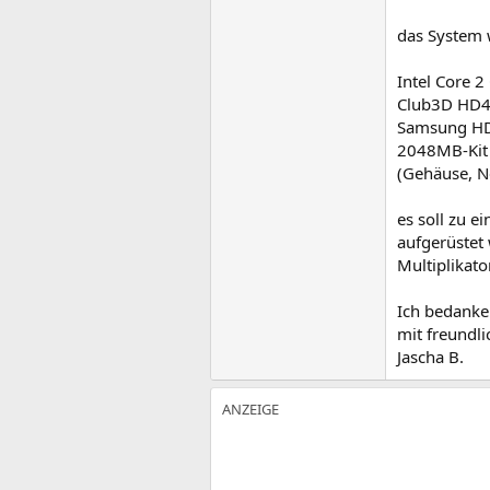
das System 
Intel Core 
Club3D HD
Samsung HD
2048MB-Kit
(Gehäuse, Ne
es soll zu 
aufgerüstet
Multiplikato
Ich bedanke
mit freundl
Jascha B.