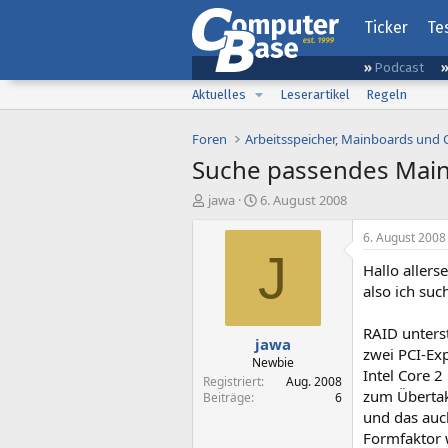
Ticker
Te
Podcast
Aktuelles
Leserartikel
Regeln
Foren
Arbeitsspeicher, Mainboards und
Suche passendes Mai
E
E
jawa
6. August 2008
r
r
s
s
6. August 2008
t
t
J
Hallo allerse
e
e
l
l
also ich suc
l
l
e
t
RAID unters
jawa
r
a
zwei PCI-Exp
m
Newbie
Intel Core 2
Registriert
Aug. 2008
zum Übertak
Beiträge
6
und das auc
Formfaktor 