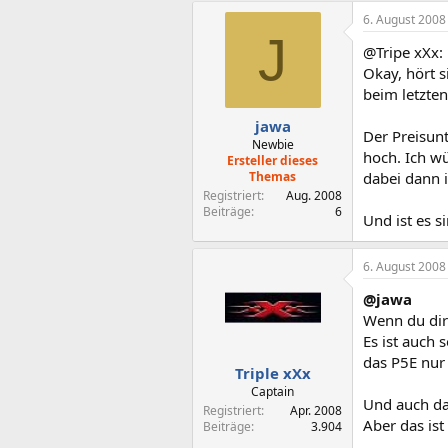
6. August 2008
J
@Tripe xXx:
Okay, hört s
beim letzte
jawa
Der Preisun
Newbie
hoch. Ich wü
Ersteller dieses
Themas
dabei dann
Registriert
Aug. 2008
Beiträge
6
Und ist es 
6. August 2008
@jawa
Wenn du dir 
Es ist auch 
das P5E nur
Triple xXx
Captain
Und auch da
Registriert
Apr. 2008
Aber das ist
Beiträge
3.904