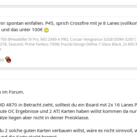
r spontan einfallen. P45, sprich Crossfire mit je 8 Lanes (voll
 und das unter 100€
10700 @Heatkiller IV Pro, MSI Z490-A PRO, Corsair Vengeance 32GB DDR4-3200 C
s 2TB, Seasonic Prime Fanless 700W, Fractal Design Define 7 Glass Black, 2x M
o
H2O
 im Forum.
 4870 in Betracht zieht, solltest du ein Board mit 2x 16 Lanes P
ute OC Ergebnisse und 2 ATI Karten haben willst kommen da nur
tze liegen aber nicht in deiner Preisklasse.
 2 solche guten Karten verbauen willst, wäre es nicht sinnvoll,
 und die Karte starkt bremst.