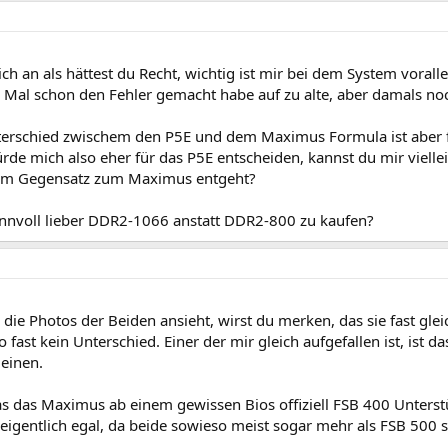
ich an als hättest du Recht, wichtig ist mir bei dem System vorall
n Mal schon den Fehler gemacht habe auf zu alte, aber damals n
terschied zwischem den P5E und dem Maximus Formula ist aber fü
rde mich also eher für das P5E entscheiden, kannst du mir viell
 im Gegensatz zum Maximus entgeht?
sinnvoll lieber DDR2-1066 anstatt DDR2-800 zu kaufen?
die Photos der Beiden ansieht, wirst du merken, das sie fast glei
so fast kein Unterschied. Einer der mir gleich aufgefallen ist, ist
 einen.
s das Maximus ab einem gewissen Bios offiziell FSB 400 Unterst
 eigentlich egal, da beide sowieso meist sogar mehr als FSB 500 s