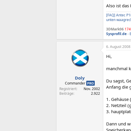
Also ist das
[FAQ] Antec P1
unten waagrec
3DMark06
174
Sysprofil.de
- 
6. August 2008
Hi,
manchmal ko
Doly
Du sagst, G
Commander
PRO
Anfang die 
Registriert
Nov. 2002
Beiträge
2.922
1. Gehäuse (
2. Netzteil
3. hauptplat
Dann und wi
Speicherkapa