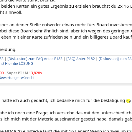
beiden Karten ein gutes Ergebnis zu erzielen brauchst du 2x 16 L
ht sinnvoll.
aher an deiner Stelle entweder etwas mehr fürs Board investier
bei diese Board sehr ähnlich sind, aber ich wegen des geringen
eben mit einer Karte zufrieden sein und ein billigeres Board kau
heidung.
83
|
[Diskussion] zum FAQ Antec P183
|
[FAQ] Antec P182
|
[Diskussion] zum F
ht? Hier die LÖSUNG
99
-
Super PI 1M
13,828s
Bewertung erwünscht
 hatte ich auch gedacht, ich bedanke mich für die bestätigung
abe ich noch eine Frage, ich verstehe das mit den unterschiedliche
as ich mich mit der Materie auseinander gesetzt habe, damals ga
e HD4870 einstecke läuft die mit 16 Lanes? Wenn ich zwei im Cro