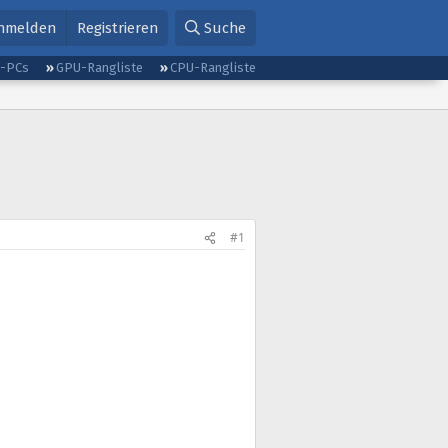
nmelden
Registrieren
Suche
g-PCs
GPU-Rangliste
CPU-Rangliste
#1