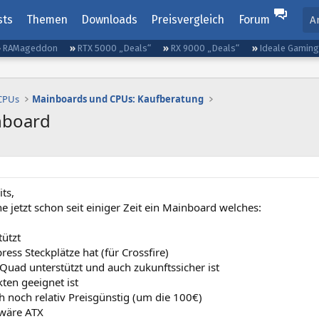
sts
Themen
Downloads
Preisvergleich
Forum
A
RAMageddon
RTX 5000 „Deals“
RX 9000 „Deals“
Ideale Gamin
 CPUs
Mainboards und CPUs: Kaufberatung
nboard
its,
he jetzt schon seit einiger Zeit ein Mainboard welches:
tützt
ress Steckplätze hat (für Crossfire)
 Quad unterstützt und auch zukunftssicher ist
ten geeignet ist
h noch relativ Preisgünstig (um die 100€)
wäre ATX