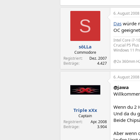
6. August 2008
S
Das
würde mi
OC geeignet
Intel Core i7-
Crucial P5 Plu
söLLa
Windows 11 Pr
Commodore
Registriert
Dez. 2007
@2x 360mm 
Beiträge
4.427
6. August 2008
@jawa
Willkommen
Wenn du 2 HD
Triple xXx
Und da du g
Captain
Beide Chipsä
Registriert
Apr. 2008
Beiträge
3.904
Aber wenn du
laufen lässt