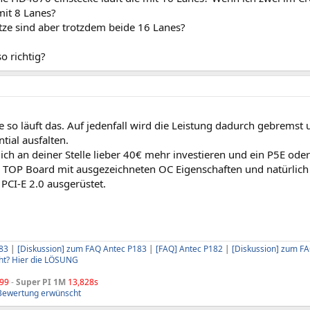
mit 8 Lanes?
tze sind aber trotzdem beide 16 Lanes?
so richtig?
be so läuft das. Auf jedenfall wird die Leistung dadurch gebremst 
tial ausfalten.
ich an deiner Stelle lieber 40€ mehr investieren und ein P5E o
d TOP Board mit ausgezeichneten OC Eigenschaften und natürlich
PCI-E 2.0 ausgerüstet.
83
|
[Diskussion] zum FAQ Antec P183
|
[FAQ] Antec P182
|
[Diskussion] zum F
ht? Hier die LÖSUNG
99
-
Super PI 1M
13,828s
Bewertung erwünscht