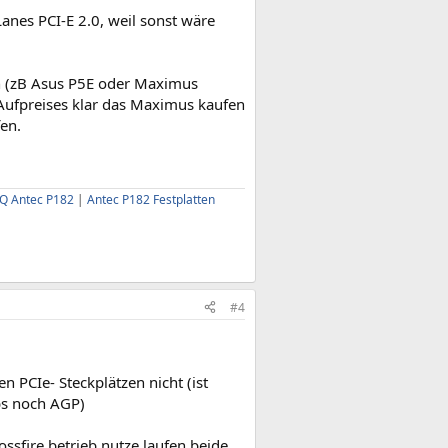
anes PCI-E 2.0, weil sonst wäre
en (zB Asus P5E oder Maximus
 Aufpreises klar das Maximus kaufen
fen.
AQ Antec P182
|
Antec P182 Festplatten
#4
n PCIe- Steckplätzen nicht (ist
bs noch AGP)
ssfire betrieb nutze laufen beide