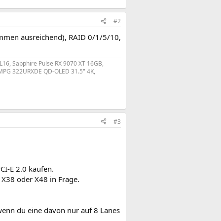
#2
kommen ausreichend), RAID 0/1/5/10,
L16, Sapphire Pulse RX 9070 XT 16GB,
SI MPG 322URXDE QD-OLED 31.5" 4K,
#3
CI-E 2.0 kaufen.
 X38 oder X48 in Frage.
 wenn du eine davon nur auf 8 Lanes