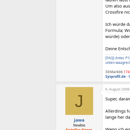
Um also aus 
Crossfire nic
Ich würde d
Formula; Wo
würde) oder 
Deine Entsc
[FAQ] Antec P1
unten waagrec
3DMark06
174
Sysprofil.de
- 
6. August 2008
J
Super, daran
Allerdings h
lange her d
jawa
Newbie
Wenn ich ein
Ersteller dieses