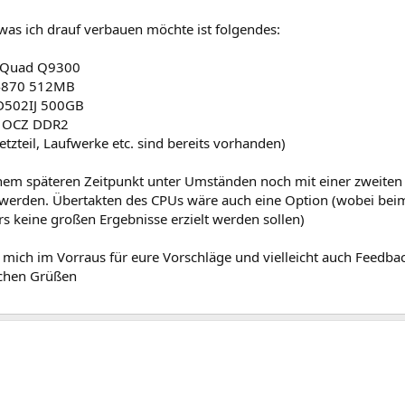
was ich drauf verbauen möchte ist folgendes:
2 Quad Q9300
4870 512MB
502IJ 500GB
 OCZ DDR2
tzteil, Laufwerke etc. sind bereits vorhanden)
einem späteren Zeitpunkt unter Umständen noch mit einer zweit
 werden. Übertakten des CPUs wäre auch eine Option (wobei bei
rs keine großen Ergebnisse erzielt werden sollen)
 mich im Vorraus für eure Vorschläge und vielleicht auch Feedba
ichen Grüßen