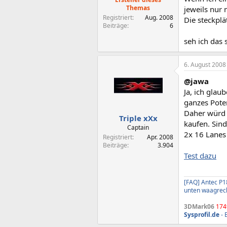
Themas
jeweils nur 
Registriert
Aug. 2008
Die steckplä
Beiträge
6
seh ich das 
6. August 2008
@jawa
Ja, ich glau
ganzes Poten
Daher würd 
Triple xXx
kaufen. Sin
Captain
2x 16 Lanes 
Registriert
Apr. 2008
Beiträge
3.904
Test dazu
[FAQ] Antec P1
unten waagrec
3DMark06
174
Sysprofil.de
- 