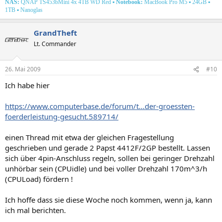
NAS:
QNAP TS453bMini 4x 4TB WD Red
▪
Notebook:
MacBook Pro M5
▪
24GB ▪
1TB ▪ Nanoglas
GrandTheft
Lt. Commander
26. Mai 2009
#10
Ich habe hier
https://www.computerbase.de/forum/t...der-groessten-
foerderleistung-gesucht.589714/
einen Thread mit etwa der gleichen Fragestellung
geschrieben und gerade 2 Papst 4412F/2GP bestellt. Lassen
sich über 4pin-Anschluss regeln, sollen bei geringer Drehzahl
unhörbar sein (CPUidle) und bei voller Drehzahl 170m^3/h
(CPULoad) fördern !
Ich hoffe dass sie diese Woche noch kommen, wenn ja, kann
ich mal berichten.