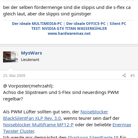
bei der selben fördermenge sind die slippis und die s-flex ca
gleich laut, aber die slippis sind günstiger
Der ideale MULTIMEDIA-PC
|
Der ideale OFFICE-PC
|
Silent PC
TEST: NVIDIA GTX TITAN WASSERKÜHLER
www.hardwaremax.net
MysWars
Lieutenant
25. Mai 2009
#5
@ Vorposter(mehrzahl):
Achso die Slipstream und S-Flex sind neuerdings PWM
regelbar?
Als PWM Lüfter sollten gut sein, der
Noiseblocker
BlackSilentFan XLP Rev. 3.0
, wenns teurer sein darf der
Noiseblocker Multiframe MF12-P
oder der beliebte
Enermax
Twister Cluster
.
Ich werde mir demnächst den
Sharkoon SilentEagle SE
für