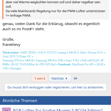
aber viel Wärme wegkühlen können soll und daher regelbar sein
soll.
Da viele Mainboards Regelung nur für die PWM-Lüfter unterstützen
=> Anfrage PWM.
genau, vielen Dank für die Erklärug, obwohl es eigentlich
auch so im Post#1 steht.
Grüße,
franeklevy
Workstation:
AMD 5950X ▪ ASUS X570 E-Gaming ▪ 64GB G.Skill ▪ Noctua D15s ▪
Asus 5070 Ti Prime OC
▪
Samsung 970 Evo 500GB ▪ Samsung 990 Pro 4TB ▪ Antec P182
▪ Dell u4025QW 40"
NAS:
QNAP TS453bMini 4x 4TB WD Red
▪
Notebook:
MacBook Pro M5
▪
24GB ▪
1TB ▪ Nanoglas
Letzte
1 von 2
Nächste
Du musst dich einloggen oder registrieren, um hier zu antworten.
Ähnliche Themen
RGB Lüfter für Scythe Mugen 5 PCGH Edition?