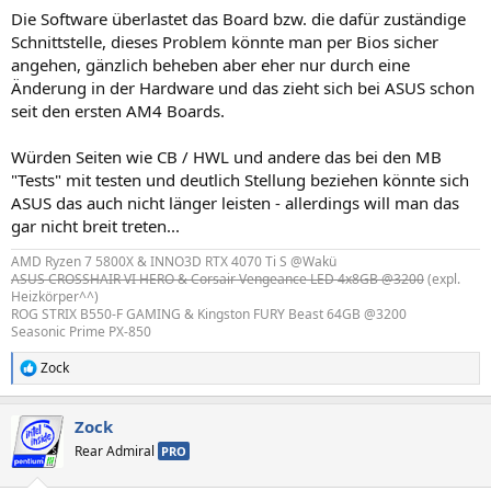
Die Software überlastet das Board bzw. die dafür zuständige
Schnittstelle, dieses Problem könnte man per Bios sicher
angehen, gänzlich beheben aber eher nur durch eine
Änderung in der Hardware und das zieht sich bei ASUS schon
seit den ersten AM4 Boards.
Würden Seiten wie CB / HWL und andere das bei den MB
"Tests" mit testen und deutlich Stellung beziehen könnte sich
ASUS das auch nicht länger leisten - allerdings will man das
gar nicht breit treten...
AMD Ryzen 7 5800X & INNO3D RTX 4070 Ti S @Wakü
ASUS CROSSHAIR VI HERO & Corsair Vengeance LED 4x8GB @3200
(expl.
Heizkörper^^)
ROG STRIX B550-F GAMING & Kingston FURY Beast 64GB @3200
Seasonic Prime PX-850
Zock
R
e
a
Zock
k
t
Rear Admiral
PRO
i
o