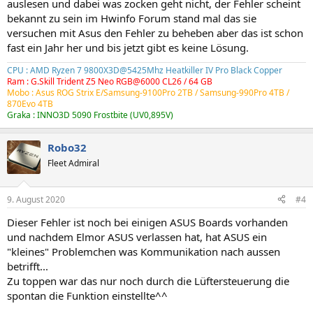
auslesen und dabei was zocken geht nicht, der Fehler scheint
bekannt zu sein im Hwinfo Forum stand mal das sie
versuchen mit Asus den Fehler zu beheben aber das ist schon
fast ein Jahr her und bis jetzt gibt es keine Lösung.
CPU : AMD Ryzen 7 9800X3D@5425Mhz Heatkiller IV Pro Black Copper
Ram : G.Skill Trident Z5 Neo RGB@6000 CL26 / 64 GB
Mobo : Asus ROG Strix E/Samsung-9100Pro 2TB /
Samsung-990Pro 4TB
/
870Evo 4TB
Graka : INNO3D 5090 Frostbite (UV0,895V)
Robo32
Fleet Admiral
9. August 2020
#4
Dieser Fehler ist noch bei einigen ASUS Boards vorhanden
und nachdem Elmor ASUS verlassen hat, hat ASUS ein
"kleines" Problemchen was Kommunikation nach aussen
betrifft...
Zu toppen war das nur noch durch die Lüftersteuerung die
spontan die Funktion einstellte^^