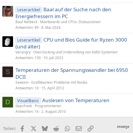
Baal auf der Suche nach den
Leserartikel
Energiefressern im PC
Baal Netbeck
Mainboards und CPUs: Diskussionen
Antworten
99
8. Mai 2024
CPU und Bios Guide für Ryzen 3000
Leserartikel
(und älter)
Verangry
Overclocking und Undervolting von AMD-Systemen
Antworten
130
10. Juli 2023
Temperaturen der Spannungswandler bei 6950
S
DCII
Sewonn
Grafikkarten: Probleme mit Nvidia
Antworten
10
15. April 2012
Auslesen von Temperaturen
VisualBasic
D
dapcfreek
Programmieren
Antworten
14
2. August 2010
Facebook
X (Twitter)
Bluesky
Reddit
WhatsApp
E-Mail
Link
Teilen: