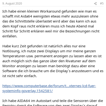
n
9. August 2020
#5
e
n
Ich habe einen kleinen Workaround gefunden wie man es
:
schafft mit Aida64 wenigsten etwas mehr auszulesen ohne
das die Schnittstelle überlastet wird aber das kann ich aus
dem Kopf raus nicht erklären muss ich heute Abend mal
Schritt für Schritt erklären weil mir die Bezeichnungen nicht
einfallen.
Habe kurz Zeit gefunden ist natürlich alles nur eine
Notlösung, ich nutze zwei Displays um mir meine ganzen
Temperaturen usw. permanent anzeigen zu lassen aber es ist
auch möglich sich das ganze über den Rivatuner auf dem
Monitor anzeigen zu lassen man benötigt dazu aber eine
Software die ich brauche um die Display´s anzusteuern und es
ist nicht sehr einfach.
https://www.computerbase.de/forum/t...xternes-lcd-fuer-
systeminfo-goverlay.1542581/
Ich habe AIDA64 im Autostart und teile die Sensoren über die
Registry damit die Software von den zwei Display´s darauf