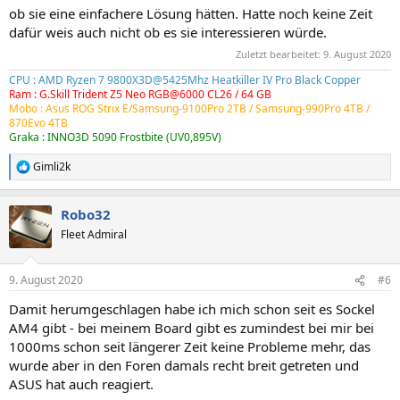
ob sie eine einfachere Lösung hätten. Hatte noch keine Zeit
dafür weis auch nicht ob es sie interessieren würde.
Zuletzt bearbeitet:
9. August 2020
CPU : AMD Ryzen 7 9800X3D@5425Mhz Heatkiller IV Pro Black Copper
Ram : G.Skill Trident Z5 Neo RGB@6000 CL26 / 64 GB
Mobo : Asus ROG Strix E/Samsung-9100Pro 2TB /
Samsung-990Pro 4TB
/
870Evo 4TB
Graka : INNO3D 5090 Frostbite (UV0,895V)
Gimli2k
R
e
a
Robo32
k
t
Fleet Admiral
i
o
n
9. August 2020
#6
e
n
Damit herumgeschlagen habe ich mich schon seit es Sockel
:
AM4 gibt - bei meinem Board gibt es zumindest bei mir bei
1000ms schon seit längerer Zeit keine Probleme mehr, das
wurde aber in den Foren damals recht breit getreten und
ASUS hat auch reagiert.