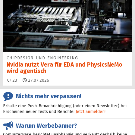
CHIPDESIGN UND ENGINEERING
Nvidia nutzt Vera für EDA und PhysicsNeMo
wird agentisch
Kommentare
23
27.07.2026
Nichts mehr verpassen!
Erhalte eine Push-Benachrichtigung (oder einen Newsletter) bei
Erscheinen neuer Tests und Berichte:
Jetzt anmelden!
Warum Werbebanner?
ComputerBase berichtet unabhängig und verkauft deshalb keine