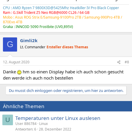
CPU : AMD Ryzen 7 9800X3D@5425Mhz Heatkiller IV Pro Black Copper
Ram : G.Skill Trident Z5 Neo RGB@6000 CL26 / 64 GB
Mobo : Asus ROG Strix E/Samsung-9100Pro 2TB /
Samsung-990Pro 4TB
/
870Evo 4TB
Graka : INNO3D 5090 Frostbite (UV0,895V)
Gimli2k
G
Lt. Commander
Ersteller dieses Themas
12. August 2020
#8
Danke
hm so einen Display habe ich auch schon gesucht
den werde ich auch noch bestellen
Du musst dich einloggen oder registrieren, um hier zu antworten.
Ähnliche Themen
Temperaturen unter Linux auslesen
U
User 886784
Linux
Antworten
6
28. Dezember 2022