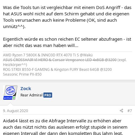
Was die Tools tun ist vergleichbar mit einem DoS Angriff - das
hat ASUS wohl nicht auf dem Schirm gehabt und die eigenen
Tools verursachen auch keine Probleme (OK, sind auch
unnütz^^).
Eigentlich würde es schon reichen EC seltener abzufragen - ist
aber nicht das was man haben will...
AMD Ryzen 7 5800X & INNO3D RTX 4070 Ti S @Wakü
ASUS CROSSHAIR VI HERO & Corsair Vengeance LED 4x8GB @3200
(expl.
Heizkörper^^)
ROG STRIX B550-F GAMING & Kingston FURY Beast 64GB @3200
Seasonic Prime PX-850
Zock
Rear Admiral
PRO
9. August 2020
#7
Aida64 lässt es zu die Abfrage Intervalle zu erhöhen aber
auch das nützt nichts das auslesen erfolgt stupide in seinem
eigenen Intervall der dann den kompletten Bus lahm legt.