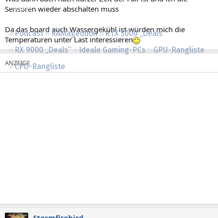
Regeln
Sensoren wieder abschalten muss
Da das board auch Wassergekühl ist würden mich die
Podcast
RAMageddon
RTX 5000 „Deals“
Temperaturen unter Last interessieren
RX 9000 „Deals“
Ideale Gaming-PCs
GPU-Rangliste
CPU-Rangliste
Stormfirebird