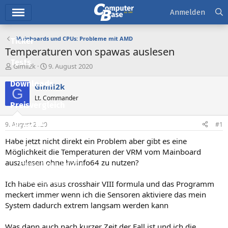
Hauptmenü
Anmelden
Mainboards und CPUs: Probleme mit AMD
Ticker
Temperaturen von spawas auslesen
Tests
E
E
Gimli2k
9. August 2020
r
r
Downloads
s
s
Gimli2k
G
t
t
Lt. Commander
e
e
Preisvergleich
l
l
l
l
9. August 2020
#1
Forum
e
t
r
a
Habe jetzt nicht direkt ein Problem aber gibt es eine
Aktuelles
m
Möglichkeit die Temperaturen der VRM vom Mainboard
auszulesen ohne hwinfo64 zu nutzen?
Empfohlene Inhalte
Neue Beiträge
Ich habe ein asus crosshair VIII formula und das Programm
meckert immer wenn ich die Sensoren aktiviere das mein
Neueste Aktivitäten
System dadurch extrem langsam werden kann
Leserartikel
Was dann auch nach kurzer Zeit der Fall ist und ich die