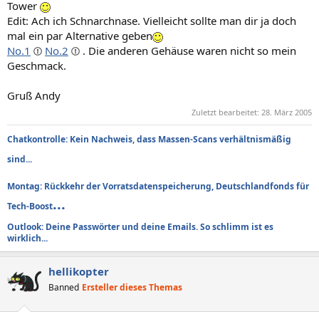
Tower
Edit: Ach ich Schnarchnase. Vielleicht sollte man dir ja doch
mal ein par Alternative geben
No.1
No.2
. Die anderen Gehäuse waren nicht so mein
Geschmack.
Gruß Andy
Zuletzt bearbeitet:
28. März 2005
Chatkontrolle: Kein Nachweis, dass Massen-Scans verhältnismäßig
sind...
Montag: Rückkehr der Vorratsdatenspeicherung, Deutschlandfonds für
...
Tech-Boost
Outlook: Deine Passwörter und deine Emails. So schlimm ist es
wirklich...
hellikopter
Banned
Ersteller dieses Themas