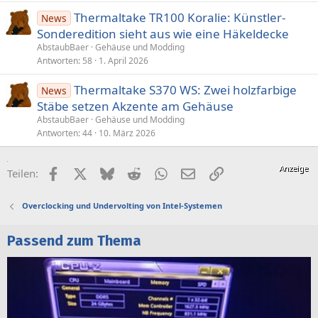
Thermaltake TR100 Koralie: Künstler-
News
Sonderedition sieht aus wie eine Häkeldecke
AbstaubBaer
Gehäuse und Modding
Antworten
58
1. April 2026
Thermaltake S370 WS: Zwei holzfarbige
News
Stäbe setzen Akzente am Gehäuse
AbstaubBaer
Gehäuse und Modding
Antworten
44
10. März 2026
Facebook
X (Twitter)
Bluesky
Reddit
WhatsApp
E-Mail
Link
Teilen:
Overclocking und Undervolting von Intel-Systemen
Passend zum Thema