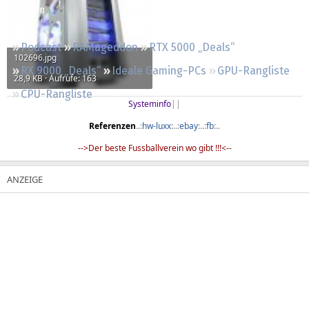
Regeln
Podcast
RAMageddon
RTX 5000 „Deals“
102696.jpg
RX 9000 „Deals“
Ideale Gaming-PCs
GPU-Rangliste
28,9 KB · Aufrufe: 163
CPU-Rangliste
Systeminfo
||​
Referenzen
..:
hw-luxx
:..:
ebay
:..:
fb
:..​
-->Der beste Fussballverein wo gibt !!!<--​