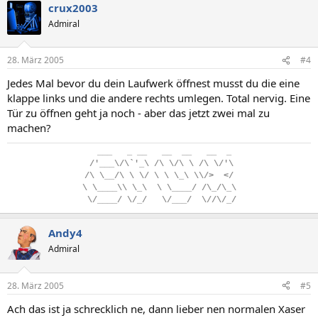
crux2003
Admiral
28. März 2005
#4
Jedes Mal bevor du dein Laufwerk öffnest musst du die eine
klappe links und die andere rechts umlegen. Total nervig. Eine
Tür zu öffnen geht ja noch - aber das jetzt zwei mal zu
machen?
..
___
...
_
.
__
...
__
..
__
...
__
..
_
.
/'___\/\`'_\
.
/\
.
\/\
.
\
.
/\
.
\/'\
/\
.
\__/\
.
\
.
\/
.
\
.
\
.
\_\
.
\\/>
..
</
\
.
\____\\
.
\_\
..
\
.
\____/
.
/\_/\_\
.
\/____/
.
\/_/
...
\/___/
..
\//\/_/
Andy4
Admiral
28. März 2005
#5
Ach das ist ja schrecklich ne, dann lieber nen normalen Xaser