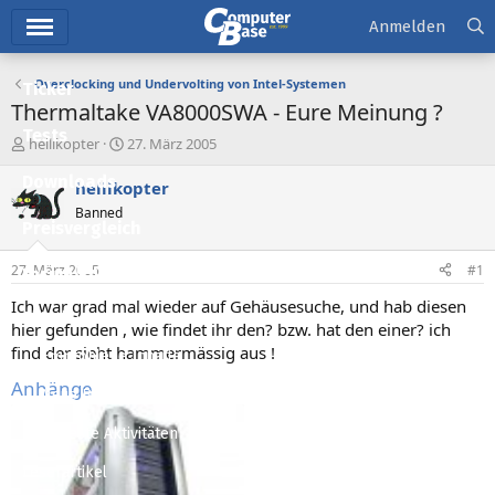
Hauptmenü
Anmelden
Overclocking und Undervolting von Intel-Systemen
Ticker
Thermaltake VA8000SWA - Eure Meinung ?
Tests
E
E
hellikopter
27. März 2005
r
r
Downloads
s
s
hellikopter
t
t
Banned
e
e
Preisvergleich
l
l
l
l
27. März 2005
#1
Forum
e
t
r
a
Ich war grad mal wieder auf Gehäusesuche, und hab diesen
Aktuelles
m
hier gefunden , wie findet ihr den? bzw. hat den einer? ich
find der sieht hammermässig aus !
Empfohlene Inhalte
Anhänge
Neue Beiträge
Neueste Aktivitäten
Leserartikel