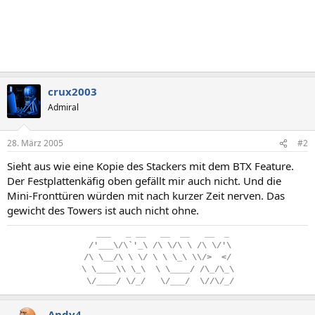
crux2003
Admiral
28. März 2005
#2
Sieht aus wie eine Kopie des Stackers mit dem BTX Feature.
Der Festplattenkäfig oben gefällt mir auch nicht. Und die
Mini-Fronttüren würden mit nach kurzer Zeit nerven. Das
gewicht des Towers ist auch nicht ohne.
..
___
...
_
.
__
...
__
..
__
...
__
..
_
.
/'___\/\`'_\
.
/\
.
\/\
.
\
.
/\
.
\/'\
/\
.
\__/\
.
\
.
\/
.
\
.
\
.
\_\
.
\\/>
..
</
\
.
\____\\
.
\_\
..
\
.
\____/
.
/\_/\_\
.
\/____/
.
\/_/
...
\/___/
..
\//\/_/
Andy4