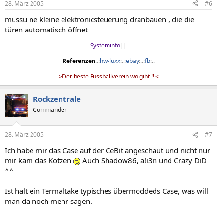
28. März 2005
#6
mussu ne kleine elektronicsteuerung dranbauen , die die
türen automatisch öffnet
Systeminfo
||​
Referenzen
..:
hw-luxx
:..:
ebay
:..:
fb
:..​
-->Der beste Fussballverein wo gibt !!!<--​
Rockzentrale
Commander
28. März 2005
#7
Ich habe mir das Case auf der CeBit angeschaut und nicht nur
mir kam das Kotzen
Auch Shadow86, a!i3n und Crazy DiD
^^
Ist halt ein Termaltake typisches übermoddeds Case, was will
man da noch mehr sagen.