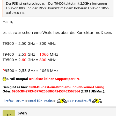
Der FSB ist unterschiedlich. Der T9400 taktet mit 2.5GHz bei einem
FSB von 800 und der T9500 kommt mit dem höheren FSB von 1066
auf 2.53GHz.
Hallo,
es ist zwar schon eine Weile her, aber die Korrektur muß sein:
T9300 = 2,50 GHz = 800 MHz
T9400 = 2,5
3
GHz =
1066
MHz
T9500 = 2,
60
GHz =
800
MHz
P
9500 = 2,53 GHz = 1066 MHz
Gruß moquai
Ich leiste keinen Support per PN.
Den gibt es hier:
0900-Du-hast-ein-Problem-und-ich-keine-Lösung.
Oder:
0900-384278346776253686342453463567864
(2,99 EUR/Min.).
Firefox-Forum
#
Excel für Freaks
#
R.I.P Haudrauff
Sven