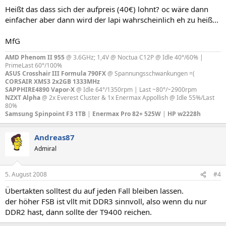
Heißt das dass sich der aufpreis (40€) lohnt? oc wäre dann
einfacher aber dann wird der lapi wahrscheinlich eh zu heiß...
MfG
AMD Phenom II 955
@ 3.6GHz; 1,4V @ Noctua C12P @ Idle 40°/60% |
PrimeLast 60°/100%
ASUS Crosshair III Formula 790FX
@ Spannungsschwankungen =(
CORSAIR XMS3 2x2GB 1333MHz
SAPPHIRE4890 Vapor-X
@ Idle 64°/1350rpm | Last ~80°/~2900rpm
NZXT Alpha
@ 2x Everest Cluster & 1x Enermax Appollish @ Idle 55%/Last
80%
Samsung Spinpoint F3 1TB
|
Enermax Pro 82+ 525W
|
HP w2228h
Andreas87
Admiral
5. August 2008
#4
Übertakten solltest du auf jeden Fall bleiben lassen.
der höher FSB ist vllt mit DDR3 sinnvoll, also wenn du nur
DDR2 hast, dann sollte der T9400 reichen.