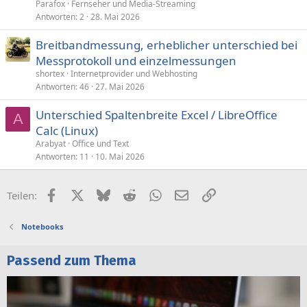
Parafox
Fernseher und Media-Streaming
Antworten
2
28. Mai 2026
Breitbandmessung, erheblicher unterschied bei
Messprotokoll und einzelmessungen
shortex
Internetprovider und Webhosting
Antworten
46
27. Mai 2026
Unterschied Spaltenbreite Excel / LibreOffice
A
Calc (Linux)
Arabyat
Office und Text
Antworten
11
10. Mai 2026
Facebook
X (Twitter)
Bluesky
Reddit
WhatsApp
E-Mail
Link
Teilen:
Notebooks
Passend zum Thema