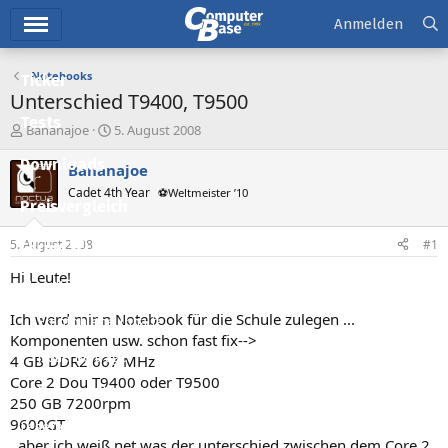
Hauptmenü
Anmelden
Notebooks
Ticker
Unterschied T9400, T9500
Tests
E
E
Bananajoe
5. August 2008
r
r
Downloads
s
s
Bananajoe
t
t
Cadet 4th Year
⚽Weltmeister ’10
e
e
Preisvergleich
l
l
l
l
5. August 2008
#1
Forum
e
t
r
a
Hi Leute!
Aktuelles
m
Ich werd mir n Notebook für die Schule zulegen ...
Empfohlene Inhalte
Komponenten usw. schon fast fix-->
Neue Beiträge
4 GB DDR2 667 MHz
Core 2 Dou T9400 oder T9500
Neueste Aktivitäten
250 GB 7200rpm
9600GT
Leserartikel
, aber ich weiß net was der unterschied zwischen dem Core 2