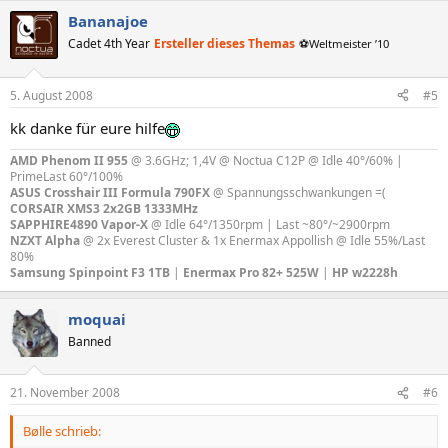
Bananajoe
Cadet 4th Year
Ersteller dieses Themas
⚽Weltmeister ’10
5. August 2008
#5
kk danke für eure hilfe
AMD Phenom II 955
@ 3.6GHz; 1,4V @ Noctua C12P @ Idle 40°/60% |
PrimeLast 60°/100%
ASUS Crosshair III Formula 790FX
@ Spannungsschwankungen =(
CORSAIR XMS3 2x2GB 1333MHz
SAPPHIRE4890 Vapor-X
@ Idle 64°/1350rpm | Last ~80°/~2900rpm
NZXT Alpha
@ 2x Everest Cluster & 1x Enermax Appollish @ Idle 55%/Last
80%
Samsung Spinpoint F3 1TB
|
Enermax Pro 82+ 525W
|
HP w2228h
moquai
Banned
21. November 2008
#6
Bølle schrieb: