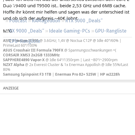
Regeln
Duo T9400 und T9500 ist.. beide 2,53 GHz und 6MB cache.
Hoffe ihr könnt mir helfen und sagen was der unterschied ist
und ob sich der aufpreis ~40€ lohnt
Podcast
RAMageddon
RTX 5000 „Deals“
MfG
RX 9000 „Deals“
Ideale Gaming-PCs
GPU-Rangliste
AMD Phenom II 955
@ 3.6GHz; 1,4V @ Noctua C12P @ Idle 40°/60% |
CPU-Rangliste
PrimeLast 60°/100%
ASUS Crosshair III Formula 790FX
@ Spannungsschwankungen =(
CORSAIR XMS3 2x2GB 1333MHz
SAPPHIRE4890 Vapor-X
@ Idle 64°/1350rpm | Last ~80°/~2900rpm
NZXT Alpha
@ 2x Everest Cluster & 1x Enermax Appollish @ Idle 55%/Last
80%
Samsung Spinpoint F3 1TB
|
Enermax Pro 82+ 525W
|
HP w2228h