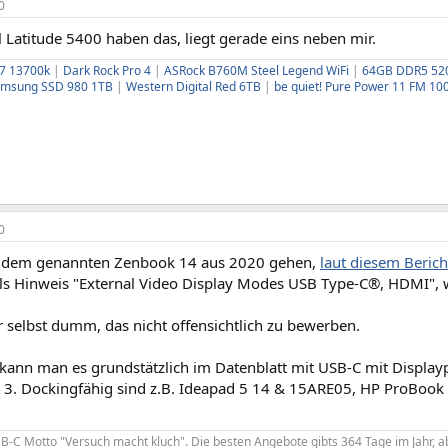
0
l Latitude 5400 haben das, liegt gerade eins neben mir.
i7 13700k
|
Dark Rock Pro 4
|
ASRock B760M Steel Legend WiFi
|
64GB DDR5 52
amsung SSD 980 1TB
|
Western Digital Red 6TB
|
be quiet! Pure Power 11 FM 1
0
bei dem genannten Zenbook 14 aus 2020 gehen,
laut diesem Beric
ls Hinweis "External Video Display Modes USB Type-C®, HDMI", w
r selbst dumm, das nicht offensichtlich zu bewerben.
kann man es grundstätzlich im Datenblatt mit USB-C mit Display
 3. Dockingfähig sind z.B. Ideapad 5 14 & 15ARE05, HP ProBook
-C Motto "Versuch macht kluch". Die besten Angebote gibts 364 Tage im Jahr, ab