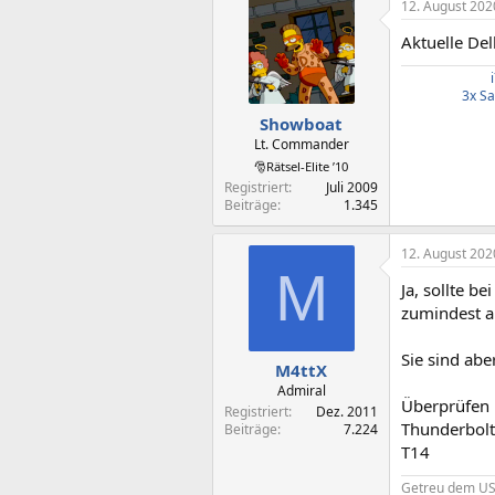
12. August 202
Aktuelle Del
3x S
Showboat
Lt. Commander
🎅Rätsel-Elite ’10
Registriert
Juli 2009
Beiträge
1.345
12. August 202
M
Ja, sollte 
zumindest a
Sie sind abe
M4ttX
Admiral
Überprüfen 
Registriert
Dez. 2011
Thunderbolt
Beiträge
7.224
T14
Getreu dem USB