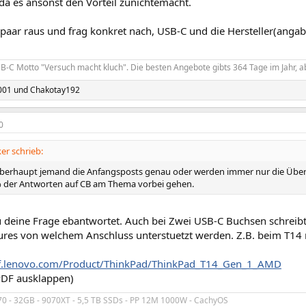
da es ansonst den Vorteil zunichtemacht.
 paar raus und frag konkret nach, USB-C und die Hersteller(angabe
-C Motto "Versuch macht kluch". Die besten Angebote gibts 364 Tage im Jahr, ab
001
und
Chakotay192
0
er schrieb:
überhaupt jemand die Anfangsposts genau oder werden immer nur die Übersc
 der Antworten auf CB am Thema vorbei gehen.
 deine Frage ebantwortet. Auch bei Zwei USB-C Buchsen schreibt es
ures von welchem Anschluss unterstuetzt werden. Z.B. beim T14
ref.lenovo.com/Product/ThinkPad/ThinkPad_T14_Gen_1_AMD
PDF ausklappen)
70 - 32GB - 9070XT - 5,5 TB SSDs - PP 12M 1000W - CachyOS