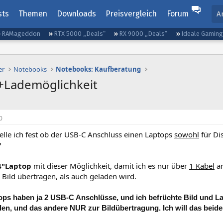
sts
Themen
Downloads
Preisvergleich
Forum
A
RAMageddon
RTX 5000 „Deals“
RX 9000 „Deals“
Ideale Gamin
er
Notebooks
Notebooks: Kaufberatung
t+Lademöglichkeit
0
telle ich fest ob der USB-C Anschluss einen Laptops
sowohl
für Di
?
4"Laptop
mit dieser Möglichkeit, damit ich es nur über
1 Kabel
an
 Bild übertragen, als auch geladen wird.
ps haben ja 2 USB-C Anschlüsse, und ich befrüchte Bild und Lade
en, und das andere NUR zur Bildübertragung. Ich will das beide