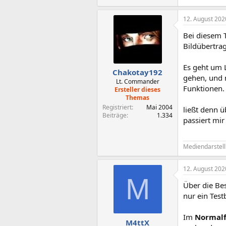
12. August 202
Bei diesem T
Bildübertra
Es geht um 
Chakotay192
gehen, und n
Lt. Commander
Funktionen.
Ersteller dieses
Themas
Registriert
Mai 2004
ließt denn 
Beiträge
1.334
passiert mi
Mediendarstellu
12. August 202
M
Über die Be
nur ein Test
Im
Normalfa
M4ttX