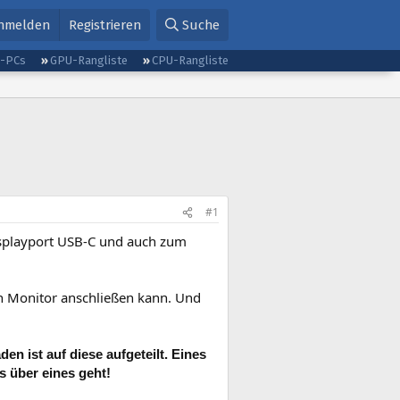
nmelden
Registrieren
Suche
g-PCs
GPU-Rangliste
CPU-Rangliste
#1
splayport USB-C und auch zum
 Monitor anschließen kann. Und
n ist auf diese aufgeteilt. Eines
s über eines geht!