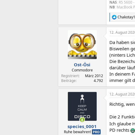
NAS
:
R5 5600 
NB
:
MacBook Pr
Chakotay
R
e
a
12. August 202
k
t
Da haben si
i
o
Bisweilen g
n
(ninters Lich
e
Die Bezeich
n
Ost-Ösi
darüber läuf
:
Commodore
In deinem F
Registriert
März 2012
immer gilt d
Beiträge
4.792
12. August 202
Richtig, we
Die 2 Funkti
Ich glaube 
species_0001
PD rechts
Ruhe bewahren!
PRO