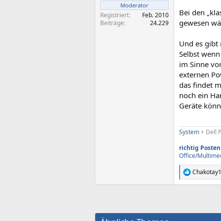
Moderator
Bei den „kla
Registriert
Feb. 2010
gewesen wä
Beiträge
24.229
Und es gibt
Selbst wenn
im Sinne vo
externen Po
das findet 
noch ein Ha
Geräte könn
System
+ Dell 
richtig Posten
Office/Multime
Chakotay
R
e
a
k
t
i