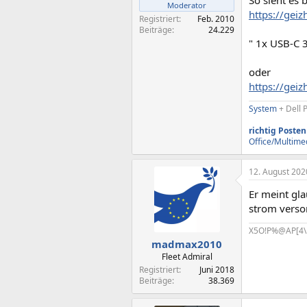
Moderator
https://gei
Registriert
Feb. 2010
Beiträge
24.229
" 1x USB-C 3
oder
https://gei
System
+ Dell 
richtig Posten
Office/Multime
12. August 202
Er meint gl
strom versor
X5O!P%@AP[4\
madmax2010
Fleet Admiral
Registriert
Juni 2018
Beiträge
38.369