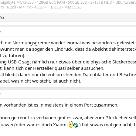
- Gigabyte MC12-LE0 - 128GB ECC RAM - 500GB SSD - 3x18TB HDD - Ubuntu Serv
o 16 Zoll - M4 Pro - 48GB - 1TB SSD - MacOS 26
192
0
ch die Normungsgremie wieder einmal was besonderes geleiste
ewunnt man da sogar den Eindruck, dass da Absicht dahintersteck
t zu führen).
ung USB-C sagt nämlich nur etwas über die physische Steckerbesc
t, kann sich der Hersteller quasi selber aussuchen.
all bleibt daher nur die entsprechenden Datenblätter und Beschr
abei, was nicht wo steht, ist auch nicht.
0
nn vorhanden ist es in meistens in einem Port zusammen.
onen getrennt zu verbauen gibt es zwar, aber zum Glück eher sel
Huawei (oder war es doch Xiaomi
) hat sowas mal gemacht, 