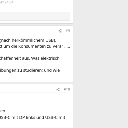
er 24.04
#9
t (nach herkömmlichem USB).
t um die Konsumenten zu Verar .....
haffenheit aus. Was elektrisch
eibungen zu studieren; und wie
#10
ten.
USB-C mit DP links und USB-C mit