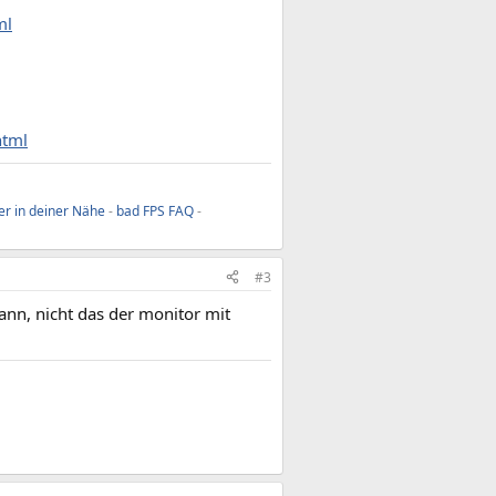
ml
html
er in deiner Nähe
-
bad FPS FAQ
-
#3
ann, nicht das der monitor mit