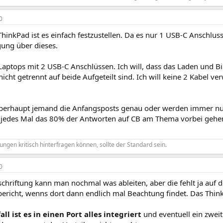
0
hinkPad ist es einfach festzustellen. Da es nur 1 USB-C Anschlus
gung über dieses.
Laptops mit 2 USB-C Anschlüssen. Ich will, dass das Laden und B
icht getrennt auf beide Aufgeteilt sind. Ich will keine 2 Kabel v
überhaupt jemand die Anfangsposts genau oder werden immer nur
r jedes Mal das 80% der Antworten auf CB am Thema vorbei gehe
ngen kritisch hinterfragen können, sollte der Standard sein.
0
schriftung kann man nochmal was ableiten, aber die fehlt ja auf
bericht, wenns dort dann endlich mal Beachtung findet. Das Thin
ll ist es in einen Port alles integriert
und eventuell ein zwei