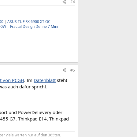
#4
00
|
ASUS TUF RX 6900 XT OC
000W
|
Fractal Design Define 7 Mini
#5
ht von PCGH
. Im
Datenblatt
steht
as auch dafür spricht.
port und PowerDelievery oder
 455 G7, Thinkpad E14, Thinkpad
er viele warten nur auf den 365ten.