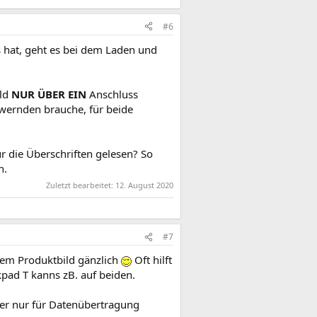
#6
s hat, geht es bei dem Laden und
ild
NUR ÜBER EIN
Anschluss
erwernden brauche, für beide
 die Überschriften gelesen? So
n.
Zuletzt bearbeitet:
12. August 2020
#7
 dem Produktbild gänzlich
Oft hilft
kpad T kanns zB. auf beiden.
ter nur für Datenübertragung