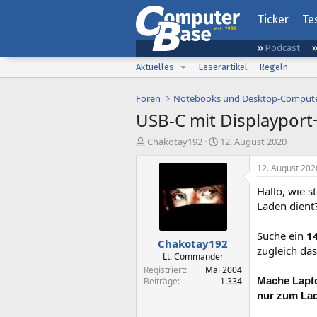
Ticker
Te
Podcast
Aktuelles
Leserartikel
Regeln
Foren
Notebooks und Desktop-Comput
USB-C mit Displaypor
E
E
Chakotay192
12. August 2020
r
r
s
s
12. August 202
t
t
Hallo, wie s
e
e
l
l
Laden dient
l
l
e
t
Suche ein
1
Chakotay192
r
a
zugleich das
m
Lt. Commander
Registriert
Mai 2004
Mache Lapto
Beiträge
1.334
nur zum Lad