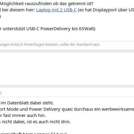
 Möglichkeit rauszufinden ob das getrennt ist?
l bei diesem hier:
Laptop mit 2 USB-C
(es hat Displayport über USB
)
r unterstützt USB-C PowerDelivery bis 65Watt)
ngen kritisch hinterfragen können, sollte der Standard sein.
0
s im Datenblatt dabei steht.
ort Mode und Power Delivery quasi durchaus ein werbewirksames
er fast immer auch hin.
 nicht dabei, ist es auch nicht drin.
beispielhaft beim Lenovo E14 aus.