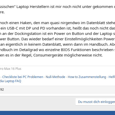
ssischen“ Laptop Herstellern ist mir noch nicht unter gekommen da
re.
 noch einen Haken, den man quasi nirgendwo im Datenblatt stehe
 ein USB-C mit DP und PD vorhanden ist, heißt das noch nicht das
n an der Dockingstation ist ein Power on Button und der Laptop s
wer Button. Das wieder bedarf einer Einstellmöglichkeiten Powe
man eigentlich in keinem Datenblatt, wenn dann im Handbuch. A
ndbuch im Detailgrad wo einzelne BIOS Funktionen beschrieben st
en es in der Regel, Consumergeräte möglicherweise nicht.
Pro Max 16 Plus
-
Checkliste bei PC Problemen
-
Null-Methode
-
How to Zusammenstellung
-
Helf
dia Laptop FAQ
192
Du musst dich einloggen