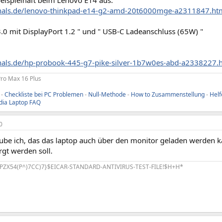
zhals.de/lenovo-thinkpad-e14-g2-amd-20t6000mge-a2311847.ht
.0 mit DisplayPort 1.2 " und " USB-C Ladeanschluss (65W) "
zhals.de/hp-probook-445-g7-pike-silver-1b7w0es-abd-a2338227.
Pro Max 16 Plus
-
Checkliste bei PC Problemen
-
Null-Methode
-
How to Zusammenstellung
-
Helf
dia Laptop FAQ
0
aube ich, das das laptop auch über den monitor geladen werden k
gt werden soll.
PZX54(P^)7CC)7}$EICAR-STANDARD-ANTIVIRUS-TEST-FILE!$H+H*