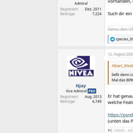
vorhanden, 
Admiral
Registriert
Dez. 2011
Such dir ein
Beiträge
7.224
Getreu dem USB
species_0
R
e
a
12. August 202
k
t
i
Albert_Wesk
o
n
ließt denn 
e
Mal das 80%
n
NJay
:
Vice Admiral
PRO
Er hat genau
Registriert
Aug. 2013
Beiträge
6.749
welche Feat
https://ps
(unten das 
PC
:
5900X - X3