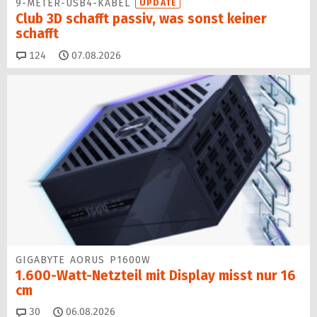
9-METER-USB4-KABEL
UPDATE
Club 3D schafft passiv, was sonst keiner
schafft
Kommentare
124
07.08.2026
GIGABYTE AORUS P1600W
1.600-Watt-Netzteil mit Display misst nur 16
cm
Kommentare
30
06.08.2026