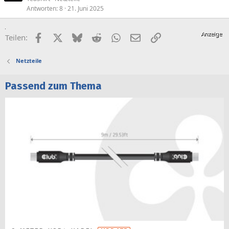
Antworten
8
21. Juni 2025
Facebook
X (Twitter)
Bluesky
Reddit
WhatsApp
E-Mail
Link
Teilen:
Netzteile
Passend zum Thema