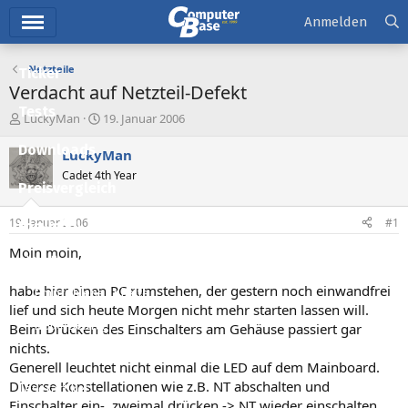
Hauptmenü
Anmelden
Netzteile
Ticker
Verdacht auf Netzteil-Defekt
Tests
E
E
LuckyMan
19. Januar 2006
r
r
Downloads
s
s
LuckyMan
t
t
Cadet 4th Year
e
e
Preisvergleich
l
l
l
l
19. Januar 2006
#1
Forum
e
t
r
a
Moin moin,
Aktuelles
m
habe hier einen PC rumstehen, der gestern noch einwandfrei
Empfohlene Inhalte
lief und sich heute Morgen nicht mehr starten lassen will.
Neue Beiträge
Beim Drücken des Einschalters am Gehäuse passiert gar
nichts.
Neueste Aktivitäten
Generell leuchtet nicht einmal die LED auf dem Mainboard.
Diverse Konstellationen wie z.B. NT abschalten und
Leserartikel
Einschalter ein-, zweimal drücken -> NT wieder einschalten