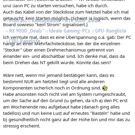
Regeln
und dann PC zu starten versuchen, habe ich durch.
Auch das Kabel von der Steckdose zum Netzteil habe ich mal
getauscht: kein Starten möglich. (Scheint ja logisch, wenn das
Podcast
RAMageddon
RTX 5000 „Deals“
Board sowieso "kein Strom" signalisiert.)
RX 9000 „Deals“
Ideale Gaming-PCs
GPU-Rangliste
Ich vermute mal, dass es eine Überspannung o.ä. gab: Der PC
CPU-Rangliste
hängt an einer Mehrfachsteckdose, bei der die einzelnen
"Stecker" über einen Drehmechanismus getrennt von
einander ein- und abschaltbar sind. Ich denke mal, dass da
beim Drehen das NT gekillt wurde. Könnte das sein?
Wäre nett, wenn mir jemand bestätigen kann, dass es
bestimmt NUR am Netzteil liegt und alle anderen
Komponenten sicherlich noch in Ordnung sind.
Habe ansonsten noch nicht viel am System rumgeschraubt,
um der Sache auf den Grund zu gehen, da ich a) den PC erst
am Wochenende neu aufgebaut habe (danach ging alles
tadellos) und nun keine Lust auf erneutes "Basteln" habe und
b) gesundheitlich nicht ganz auf der Höhe bin und mir das zu
stressig erscheint.