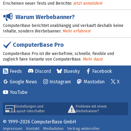
Erscheinen neuer Tests und Berichte:
Jetzt anmelden!
Warum Werbebanner?
ComputerBase berichtet unabhängig und verkauft deshalb keine
Inhalte, sondern Werbebanner.
Mehr erfahren!
ComputerBase Pro
ComputerBase Pro ist die werbefreie, schnelle, flexible und
zugleich faire Variante von ComputerBase.
Mehr dazu!
Feeds
Discord
Bluesky
Facebook
Google News
Instagram
Mastodon
X
YouTube
Einstellungen und
Probleme mit einem
Layout-Umschalter
Werbebanner?
© 1999–2026 ComputerBase GmbH
Impressum
Kontakt
Mediadaten
Vertrag widerrufen