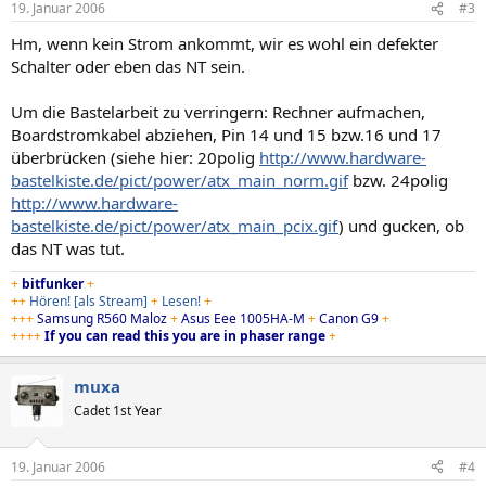
19. Januar 2006
#3
Hm, wenn kein Strom ankommt, wir es wohl ein defekter
Schalter oder eben das NT sein.
Um die Bastelarbeit zu verringern: Rechner aufmachen,
Boardstromkabel abziehen, Pin 14 und 15 bzw.16 und 17
überbrücken (siehe hier: 20polig
http://www.hardware-
bastelkiste.de/pict/power/atx_main_norm.gif
bzw. 24polig
http://www.hardware-
bastelkiste.de/pict/power/atx_main_pcix.gif
) und gucken, ob
das NT was tut.
+
bitfunker
+
++
Hören!
[als Stream]
+
Lesen!
+
+++
Samsung R560 Maloz
+
Asus Eee 1005HA-M
+
Canon G9
+
++++
If you can read this you are in phaser range
+
muxa
Cadet 1st Year
19. Januar 2006
#4