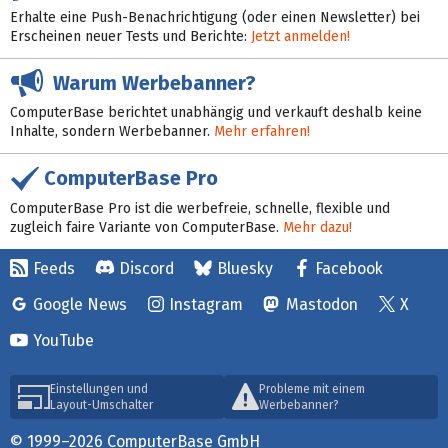
Erhalte eine Push-Benachrichtigung (oder einen Newsletter) bei
Erscheinen neuer Tests und Berichte:
Jetzt anmelden!
Warum Werbebanner?
ComputerBase berichtet unabhängig und verkauft deshalb keine
Inhalte, sondern Werbebanner.
Mehr erfahren!
ComputerBase Pro
ComputerBase Pro ist die werbefreie, schnelle, flexible und
zugleich faire Variante von ComputerBase.
Mehr dazu!
Feeds
Discord
Bluesky
Facebook
Google News
Instagram
Mastodon
X
YouTube
Einstellungen und
Probleme mit einem
Layout-Umschalter
Werbebanner?
© 1999–2026 ComputerBase GmbH