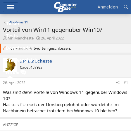
Hauptmenü
Anmelden
Windows 11
Ticker
Vorteil von Win11 gegenüber Win10?
Tests
E
E
Mr_Mancheste
26. April 2022
r
r
Downloads
s
Für weitere Antworten geschlossen.
s
t
t
e
e
Preisvergleich
Mr_Mancheste
l
l
Cadet 4th Year
l
l
Forum
e
t
r
a
26. April 2022
#1
Aktuelles
m
Was sind denn Vorteile von Windows 11 gegenüber Windows
Empfohlene Inhalte
10?
Hat sich für euch der Umstieg gelohnt oder würdet ihr im
Neue Beiträge
Nachhinein betrachet trotzdem bei Windows 10 bleiben?
Neueste Aktivitäten
Leserartikel