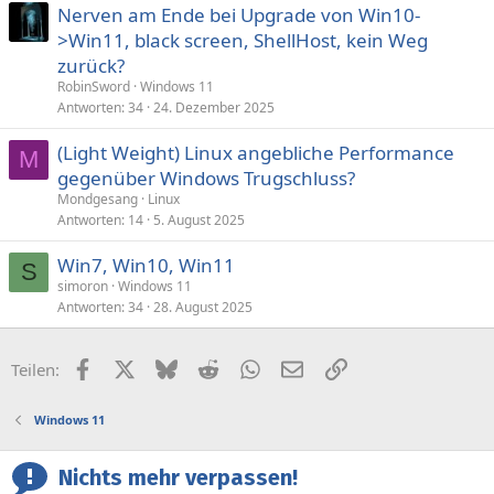
Nerven am Ende bei Upgrade von Win10-
>Win11, black screen, ShellHost, kein Weg
zurück?
RobinSword
Windows 11
Antworten
34
24. Dezember 2025
(Light Weight) Linux angebliche Performance
M
gegenüber Windows Trugschluss?
Mondgesang
Linux
Antworten
14
5. August 2025
Win7, Win10, Win11
S
simoron
Windows 11
Antworten
34
28. August 2025
Facebook
X (Twitter)
Bluesky
Reddit
WhatsApp
E-Mail
Link
Teilen:
Windows 11
Nichts mehr verpassen!