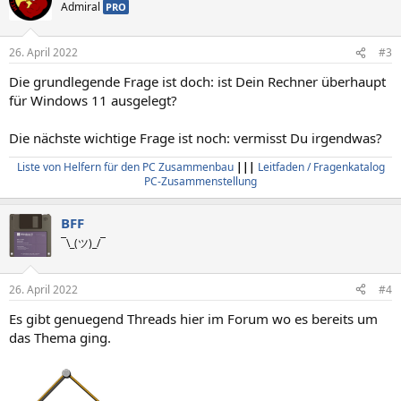
t
Admiral
PRO
i
o
n
26. April 2022
#3
e
n
Die grundlegende Frage ist doch: ist Dein Rechner überhaupt
:
für Windows 11 ausgelegt?
Die nächste wichtige Frage ist noch: vermisst Du irgendwas?
Liste von Helfern für den PC Zusammenbau
|||
Leitfaden / Fragenkatalog
PC-Zusammenstellung
BFF
¯\_(ツ)_/¯
26. April 2022
#4
Es gibt genuegend Threads hier im Forum wo es bereits um
das Thema ging.