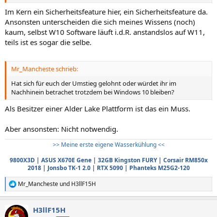
Im Kern ein Sicherheitsfeature hier, ein Sicherheitsfeature da.
Ansonsten unterscheiden die sich meines Wissens (noch)
kaum, selbst W10 Software läuft i.d.R. anstandslos auf W11,
teils ist es sogar die selbe.
Mr_Mancheste schrieb:
Hat sich für euch der Umstieg gelohnt oder würdet ihr im
Nachhinein betrachet trotzdem bei Windows 10 bleiben?
Als Besitzer einer Alder Lake Plattform ist das ein Muss.
Aber ansonsten: Nicht notwendig.
>> Meine erste eigene Wasserkühlung <<
9800X3D
|
ASUS X670E Gene
|
32GB Kingston FURY
|
Corsair RM850x
2018
|
Jonsbo TK-1 2.0
|
RTX 5090
|
Phanteks M25G2-120
Mr_Mancheste
und
H3llF15H
R
e
a
H3llF15H
k