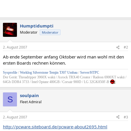
Humptidumpti
Moderator
Moderator
2. August 2007
#2
Ab ende September anfang Oktober wird man wohl mit den
ersten Boards rechnen können.
Sysprofile
/
Worklog Silverstone Temjin TJ07 Umbau
/
Server/HTPC
Der Gerät: Threadripper 3960X wakü / Asrock TRX40 Creator / Radeon 6900XT wakü /
64Gb DDR4 3733 / Intel Optane 480GB / Corsair 900D / LG 32GK850F-B
soulpain
S
Fleet Admiral
2. August 2007
#3
http://pcware.siteboard.de/pcware-about2695.html