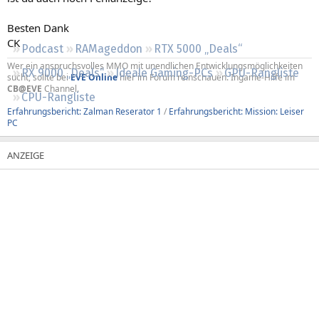
Regeln
Besten Dank
CK
Podcast
RAMageddon
RTX 5000 „Deals“
Wer ein anspruchsvolles MMO mit unendlichen Entwicklungsmöglichkeiten
RX 9000 „Deals“
Ideale Gaming-PCs
GPU-Rangliste
sucht, sollte bei
EVE Online
hier im Forum reinschauen. Ingame-Hilfe im
CB@EVE
Channel.
CPU-Rangliste
Erfahrungsbericht: Zalman Reserator 1
/
Erfahrungsbericht: Mission: Leiser
PC