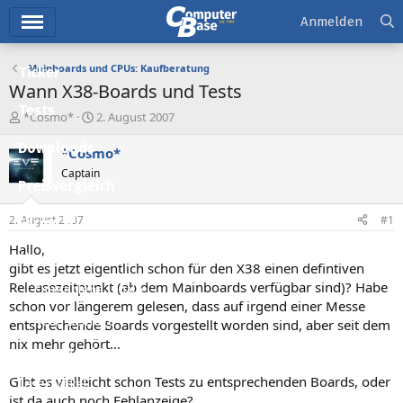
Hauptmenü
Anmelden
Mainboards und CPUs: Kaufberatung
Ticker
Wann X38-Boards und Tests
Tests
E
E
*Cosmo*
2. August 2007
r
r
Downloads
s
s
*Cosmo*
t
t
Captain
e
e
Preisvergleich
l
l
l
l
2. August 2007
#1
Forum
e
t
r
a
Hallo,
Aktuelles
m
gibt es jetzt eigentlich schon für den X38 einen defintiven
Releasezeitpunkt (ab dem Mainboards verfügbar sind)? Habe
Empfohlene Inhalte
schon vor längerem gelesen, dass auf irgend einer Messe
Neue Beiträge
entsprechende Boards vorgestellt worden sind, aber seit dem
nix mehr gehört...
Neueste Aktivitäten
Gibt es vielleicht schon Tests zu entsprechenden Boards, oder
Leserartikel
ist da auch noch Fehlanzeige?