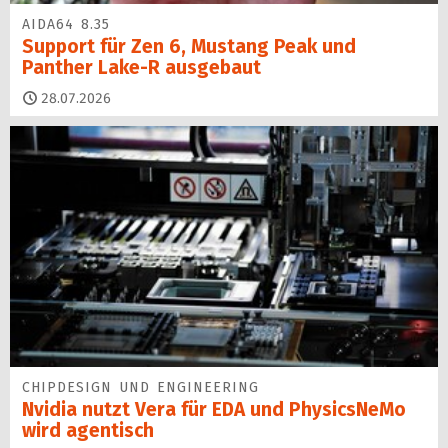
AIDA64 8.35
Support für Zen 6, Mustang Peak und
Panther Lake-R ausgebaut
28.07.2026
CHIPDESIGN UND ENGINEERING
Nvidia nutzt Vera für EDA und PhysicsNeMo
wird agentisch