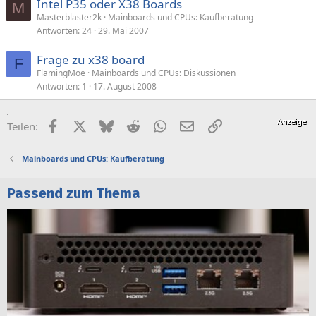
Intel P35 oder X38 Boards
M
Masterblaster2k
Mainboards und CPUs: Kaufberatung
Antworten
24
29. Mai 2007
Frage zu x38 board
F
FlamingMoe
Mainboards und CPUs: Diskussionen
Antworten
1
17. August 2008
Facebook
X (Twitter)
Bluesky
Reddit
WhatsApp
E-Mail
Link
Teilen:
Mainboards und CPUs: Kaufberatung
Passend zum Thema