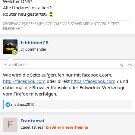
Welcher DNS?
Alle Updates installiert?
Router neu gestartet?
X5O!P%@AP[4\PZX54(P^)7CC)7}$EICAR-STANDARD-ANTIVIRUS-TEST-
FILE!$H+H*
IchbinbeiCB
Lt. Commander
15. April 2022
#5
Wie wird die Seite aufgerufen nur mit facebook,com,
http://facebook.com
oder direkt
https://facebook.com
? und
dabei mal die Browser Konsole oder Entwickler Werkzeuge
vom Firefox mitverfolgen.
madmax2010
R
e
a
Frantamai
k
F
t
Cadet 1st Year
Ersteller dieses Themas
i