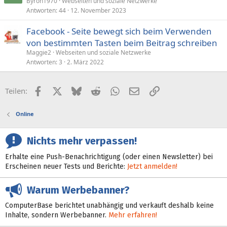
Byron1970
Webseiten und soziale Netzwerke
Antworten
44
12. November 2023
Facebook - Seite bewegt sich beim Verwenden
von bestimmten Tasten beim Beitrag schreiben
Maggie2
Webseiten und soziale Netzwerke
Antworten
3
2. März 2022
Facebook
X (Twitter)
Bluesky
Reddit
WhatsApp
E-Mail
Link
Teilen:
Online
Nichts mehr verpassen!
Erhalte eine Push-Benachrichtigung (oder einen Newsletter) bei
Erscheinen neuer Tests und Berichte:
Jetzt anmelden!
Warum Werbebanner?
ComputerBase berichtet unabhängig und verkauft deshalb keine
Inhalte, sondern Werbebanner.
Mehr erfahren!