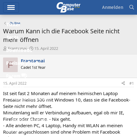
Hauptmenü
Anmelden
Online
Ticker
Warum Kann ich die Facebook Seite nicht
Tests
mehr öffnen
E
E
Frantamai
15. April 2022
Downloads
r
r
s
s
Frantamai
F
Preisvergleich
t
t
Cadet 1st Year
e
e
l
l
Forum
l
l
15. April 2022
#1
e
t
Aktuelles
r
a
Ist seit fast 2 Monaten auf meinem heimischen Laptop
m
Empfohlene Inhalte
Fredator Helios 300 mit Windows 10, dass sie die Facebook-
Seite nicht mehr öffnet.
Neue Beiträge
Minutenlang will er Verbindung aufbauen, egal ob mir IE,
Firefox oder Chrome. - Nix geht.
Neueste Aktivitäten
- Alle anderen PC, 4 Laptop, Handy mit WLAN an meinen
Leserartikel
Router angeschlossen sind ohne Problem mit Facebook