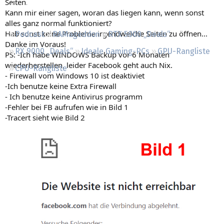
Seiten.
Regeln
Kann mir einer sagen, woran das liegen kann, wenn sonst
alles ganz normal funktioniert?
Hab sonst keine Probleme irgendwelche Seiten zu öffnen...
Podcast
RAMageddon
RTX 5000 „Deals“
Danke im Voraus!
RX 9000 „Deals“
Ideale Gaming-PCs
GPU-Rangliste
PS: -Ich habe WINDOWS Backup vor 6 Monaten
wiederherstellen, leider Facebook geht auch Nix.
CPU-Rangliste
- Firewall vom Windows 10 ist deaktiviet
-Ich benutze keine Extra Firewall
- Ich benutze keine Antivirus programm
-Fehler bei FB aufrufen wie in Bild 1
-Tracert sieht wie Bild 2