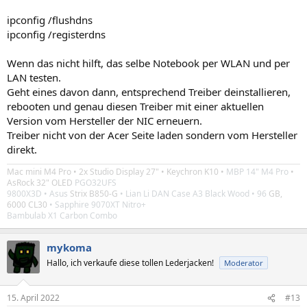
ipconfig /flushdns
ipconfig /registerdns
Wenn das nicht hilft, das selbe Notebook per WLAN und per
LAN testen.
Geht eines davon dann, entsprechend Treiber deinstallieren,
rebooten und genau diesen Treiber mit einer aktuellen
Version vom Hersteller der NIC erneuern.
Treiber nicht von der Acer Seite laden sondern vom Hersteller
direkt.
Mac mini M4 Pro
• 2x
Studio Display 27"
•
Keychron K10 •
MBP 14" M4 Pro
•
AsRock 32" OLED
PGO32UFS
9800X3D
• Asus
Strix B850-G
• Lian Li DAN Case A3 Black Wood
• 96
GB,
6000 CL30
• Sapphire 9070XT Nitro+
Bambulab X1 Carbon Combo
mykoma
Hallo, ich verkaufe diese tollen Lederjacken!
Moderator
15. April 2022
#13