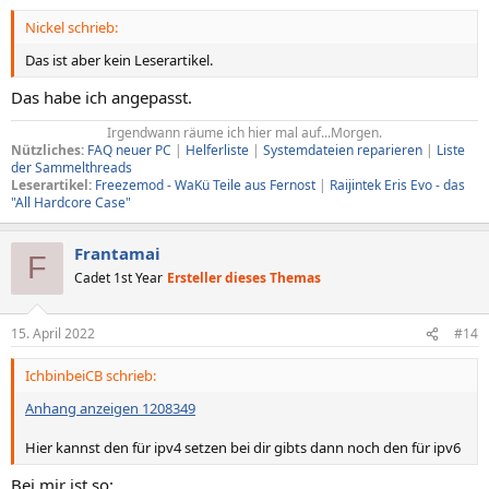
Nickel schrieb:
Das ist aber kein Leserartikel.
Das habe ich angepasst.
Irgendwann räume ich hier mal auf...Morgen.​
Nützliches:
FAQ neuer PC
|
Helferliste
|
Systemdateien reparieren
|
Liste
der Sammelthreads
Leserartikel:
Freezemod - WaKü Teile aus Fernost
|
Raijintek Eris Evo - das
"All Hardcore Case"
Frantamai
F
Cadet 1st Year
Ersteller dieses Themas
15. April 2022
#14
IchbinbeiCB schrieb:
Anhang anzeigen 1208349
Hier kannst den für ipv4 setzen bei dir gibts dann noch den für ipv6
Bei mir ist so: