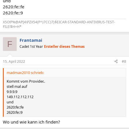
und
2620:fe::fe
2620:fe::9
X5O!P%@AP[4\PZX54(P^)7CC)7}$EICAR-STANDARD-ANTIVIRUS-TEST-
FILE!$H+H*
Frantamai
F
Cadet 1st Year
Ersteller dieses Themas
15. April 2022
#8
madmax2010 schrieb:
Kommt vom Provider..
stell mal auf
9.9.9.9
149.112.112.112
und
2620:fe::fe
2620:fe::9
Wo und wie kann ich finden?