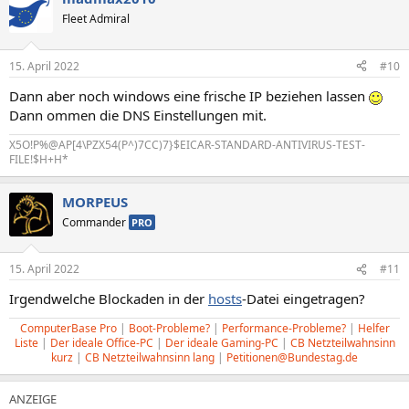
Fleet Admiral
15. April 2022
#10
Dann aber noch windows eine frische IP beziehen lassen
Dann ommen die DNS Einstellungen mit.
X5O!P%@AP[4\PZX54(P^)7CC)7}$EICAR-STANDARD-ANTIVIRUS-TEST-
FILE!$H+H*
MORPEUS
Commander
PRO
15. April 2022
#11
Irgendwelche Blockaden in der
hosts
-Datei eingetragen?
ComputerBase Pro
|
Boot-Probleme?
|
Performance-Probleme?
|
Helfer
Liste
|
Der ideale Office-PC
|
Der ideale Gaming-PC
|
CB Netzteilwahnsinn
kurz
|
CB Netzteilwahnsinn lang
|
Petitionen@Bundestag.de