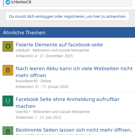
IchbinbeiCB
R
e
a
Du musst dich einloggen oder registrieren, um hier zu antworten.
k
t
i
Ähnliche Themen
o
n
e
Fixierte Elemente auf facebook-seite
O
n
oskdueh
Webseiten und soziale Netzwerke
:
Antworten
4
21. Dezember 2025
Nach leeren Akku kann ich viele Webseiten nicht
B
mehr öffnen
braunbaer96
Online
Antworten
31
17. Januar 2024
Facebook Seite ohne Anmeldung aufrufbar
U
machen
UserNr.1
Webseiten und soziale Netzwerke
Antworten
1
27. Juni 2023
Bestimmte Seiten lassen sich nicht mehr öffnen.
B