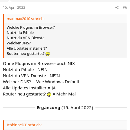
o
n
15. April 2022
#6
e
n
madmax2010 schrieb:
:
Welche Plugins im Browser?
Nutzt du Pihole
Nutzt du VPN Dienste
Welcher DNS?
Alle Updates installiert?
Router neu gestartet?
Ohne Plugins im Browser- auch NIX
Nutzt du Pihole - NEIN
Nutzt du VPN Dienste - NEIN
Welcher DNS? -- Wie Windows Default
Alle Updates installiert= JA
Router neu gestartet?
= Mehr Mal
Ergänzung
(
15. April 2022
)
IchbinbeiCB schrieb: