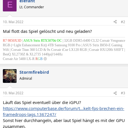
elefant
E
Lt. Commander
10. Mai 2022
#2
Mal flott das Spiel gelöscht und neu geladen?
R7 9850X3D
|
ASUS Strix RTX5070ti OC
| 32GB DDR5-6400 CL32 Corsair Vengeance
RGB (+Light Enhancement Kit)| 4TB Samsung 9100 Pro | ASUS Strix B850-E Gaming
Wifi |
Corsair Titan 360 LCD & 9x Corsair iCue LX120 RGB
| Corsair HX1200i SHIFT |
BenQ XL2730Z & XL2735 1440p@144Hz
Corsair Air 5400 LX-R
R
G
B
😍
Stormfirebird
Admiral
10. Mai 2022
#3
Läuft das Spiel eventuell über die iGPU?
https://www.computerbase.de/forum/t...kelt-fps-brechen-ein-
framedrops-lags.1367247/
Sonst hier durchhangeln, aber laut Spiel hängt es mit der GPU
zusammen.