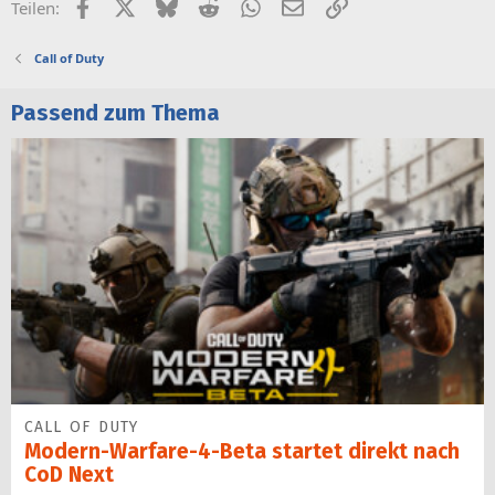
Facebook
X (Twitter)
Bluesky
Reddit
WhatsApp
E-Mail
Link
Teilen:
Call of Duty
Passend zum Thema
CALL OF DUTY
Modern-Warfare-4-Beta startet direkt nach
CoD Next