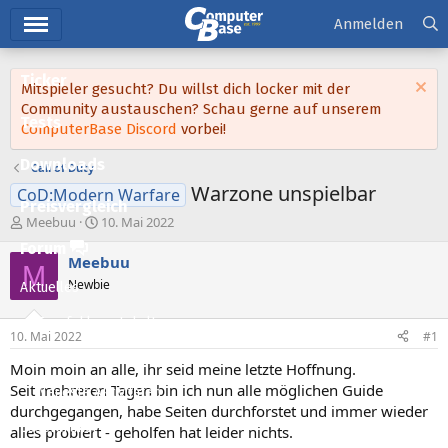
Hauptmenü
Anmelden
Ticker
Mitspieler gesucht? Du willst dich locker mit der
Community austauschen? Schau gerne auf unserem
Tests
ComputerBase Discord
vorbei!
Downloads
Call of Duty
Warzone unspielbar
CoD:Modern Warfare
Preisvergleich
E
E
Meebuu
10. Mai 2022
r
r
Forum
s
s
Meebuu
M
t
t
Newbie
Aktuelles
e
e
l
l
Empfohlene Inhalte
l
l
10. Mai 2022
#1
e
t
Neue Beiträge
r
a
Moin moin an alle, ihr seid meine letzte Hoffnung.
m
Seit mehreren Tagen bin ich nun alle möglichen Guide
Neueste Aktivitäten
durchgegangen, habe Seiten durchforstet und immer wieder
Leserartikel
alles probiert - geholfen hat leider nichts.