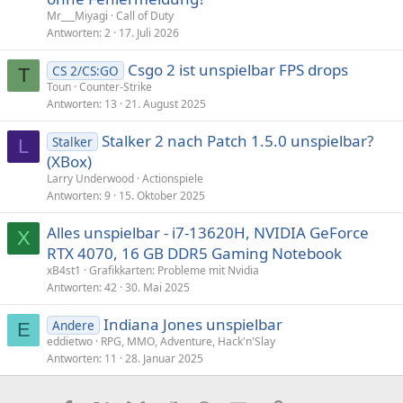
Mr___Miyagi
Call of Duty
Antworten
2
17. Juli 2026
Csgo 2 ist unspielbar FPS drops
CS 2/CS:GO
T
Toun
Counter-Strike
Antworten
13
21. August 2025
Stalker 2 nach Patch 1.5.0 unspielbar?
Stalker
L
(XBox)
Larry Underwood
Actionspiele
Antworten
9
15. Oktober 2025
Alles unspielbar - i7-13620H, NVIDIA GeForce
X
RTX 4070, 16 GB DDR5 Gaming Notebook
xB4st1
Grafikkarten: Probleme mit Nvidia
Antworten
42
30. Mai 2025
Indiana Jones unspielbar
Andere
E
eddietwo
RPG, MMO, Adventure, Hack'n'Slay
Antworten
11
28. Januar 2025