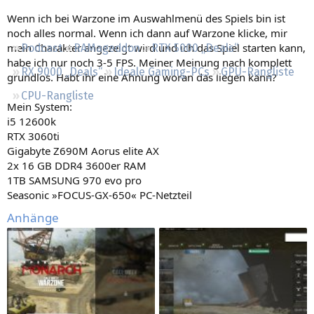
Regeln
Wenn ich bei Warzone im Auswahlmenü des Spiels bin ist
noch alles normal. Wenn ich dann auf Warzone klicke, mir
mein Charakter angezeigt wird und ich das Spiel starten kann,
Podcast
RAMageddon
RTX 5000 „Deals“
habe ich nur noch 3-5 FPS. Meiner Meinung nach komplett
RX 9000 „Deals“
Ideale Gaming-PCs
GPU-Rangliste
grundlos. Habt ihr eine Ahnung woran das liegen kann?
CPU-Rangliste
Mein System:
i5 12600k
RTX 3060ti
Gigabyte Z690M Aorus elite AX
2x 16 GB DDR4 3600er RAM
1TB SAMSUNG 970 evo pro
Seasonic »FOCUS-GX-650« PC-Netzteil
Anhänge