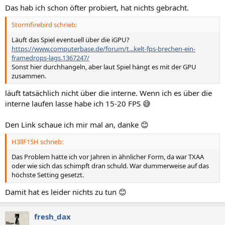
Das hab ich schon öfter probiert, hat nichts gebracht.
Stormfirebird schrieb:
Läuft das Spiel eventuell über die iGPU?
https://www.computerbase.de/forum/t...kelt-fps-brechen-ein-
framedrops-lags.1367247/
Sonst hier durchhangeln, aber laut Spiel hängt es mit der GPU
zusammen.
läuft tatsächlich nicht über die interne. Wenn ich es über die
interne laufen lasse habe ich 15-20 FPS 😅
Den Link schaue ich mir mal an, danke 😊
H3llF15H schrieb:
Das Problem hatte ich vor Jahren in ähnlicher Form, da war TXAA
oder wie sich das schimpft dran schuld. War dummerweise auf das
höchste Setting gesetzt.
Damit hat es leider nichts zu tun 😊
fresh_dax