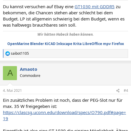
n
Du kannst versuchen auf Ebay eine
GT1030 mit GDDR5
zu
:
bekommen, die Chancen stehen aber schlecht bei dem
Budget. LP ist allgemein schwierig bei dem Budget, wenn es
was halbwegs brauchbares sein soll.
Wir hätten Habeck haben können.
OpenMarine
Blender
KiCAD
Inkscape
Krita
LibreOffice
mpv
Firefox
saibot1105
R
e
a
Amaoto
k
A
t
Commodore
i
o
n
4. Mai 2021
#4
e
n
Ein zusätzliches Problem ist noch, dass der PEG-Slot nur für
:
max. 35 W freigegeben ist:
https://clascsg.uconn.edu/download/specs/O790.pdf#page=
19
Eigentlich ist also eine GT 1030 die einzige Möglichkeit. Ältere