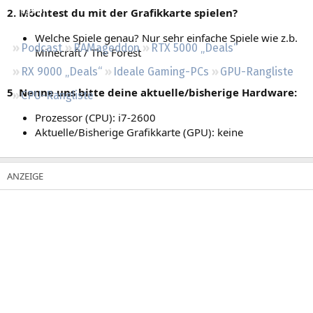
Regeln
2. Möchtest du mit der Grafikkarte spielen?
Welche Spiele genau? Nur sehr einfache Spiele wie z.b.
Podcast
RAMageddon
RTX 5000 „Deals“
Minecraft / The Forest
RX 9000 „Deals“
Ideale Gaming-PCs
GPU-Rangliste
5. Nenne uns bitte deine aktuelle/bisherige Hardware:
CPU-Rangliste
Prozessor (CPU): i7-2600
Aktuelle/Bisherige Grafikkarte (GPU): keine