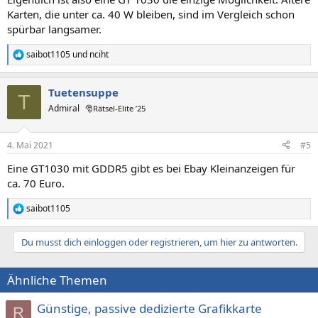
Karten, die unter ca. 40 W bleiben, sind im Vergleich schon
spürbar langsamer.
saibot1105
und
nciht
R
e
a
Tuetensuppe
k
T
t
Admiral
🎅Rätsel-Elite ’25
i
o
n
4. Mai 2021
#5
e
n
Eine GT1030 mit GDDR5 gibt es bei Ebay Kleinanzeigen für
:
ca. 70 Euro.
saibot1105
R
e
a
Du musst dich einloggen oder registrieren, um hier zu antworten.
k
t
i
Ähnliche Themen
o
n
e
Günstige, passive dedizierte Grafikkarte
R
n