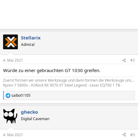
Stellarix
Admiral
4. Mai 2021
#2
Würde zu einer gebrauchten GT 1030 greifen.
Zuerst formen wir unsere Werkzeuge und dann formen die Werkzeuge uns…
Ryzen 7 5800x - ASRock RX 9070 XT Steel Legend - Lexar EQ790 1 TB -
saibot1105
R
e
a
ghecko
k
t
Digital Caveman
i
o
n
4. Mai 2021
#3
e