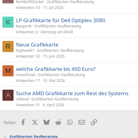
Rambo00Zocker
Grafikkarten: Kaufberatung
:
Antworten
53
17. Juli 2026
LP-Grafikkarte für Dell Optiplex 3080
K
koegsmk
Grafikkarten: Kaufberatung
Antworten
6
Dienstag um 08:48
Neue Grafikkarte
R
Raphael41
Grafikkarten: Kaufberatung
Antworten
32
15. Juni 2026
welche Grafikkarte bis 400 Euro?
M
musicfreak
Grafikkarten: Kaufberatung
Antworten
17
10. Mai 2026
Suche AMD Grafikkarte zum Rest des Systems
A
alldead
Grafikkarten: Kaufberatung
Antworten
51
9. April 2026
Facebook
X (Twitter)
Bluesky
Reddit
WhatsApp
E-Mail
Link
Teilen:
Grafikkarten: Kaufberatung