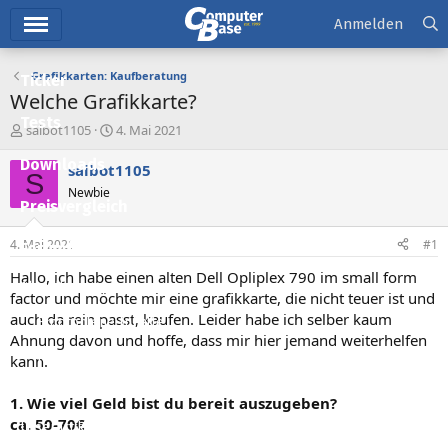
Hauptmenü
Anmelden
Grafikkarten: Kaufberatung
Ticker
Welche Grafikkarte?
Tests
E
E
saibot1105
4. Mai 2021
r
r
Downloads
s
s
saibot1105
S
t
t
Newbie
e
e
Preisvergleich
l
l
l
l
4. Mai 2021
#1
Forum
e
t
r
a
Hallo, ich habe einen alten Dell Opliplex 790 im small form
Aktuelles
m
factor und möchte mir eine grafikkarte, die nicht teuer ist und
auch da rein passt, kaufen. Leider habe ich selber kaum
Empfohlene Inhalte
Ahnung davon und hoffe, dass mir hier jemand weiterhelfen
Neue Beiträge
kann.
Neueste Aktivitäten
1. Wie viel Geld bist du bereit auszugeben?
ca. 50-70€
Leserartikel