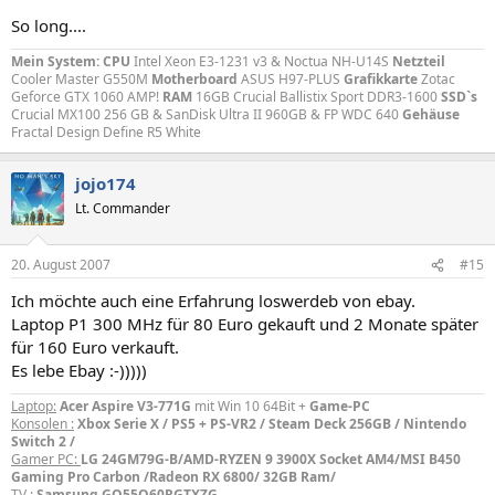
So long....
Mein System:
CPU
Intel Xeon E3-1231 v3 & Noctua NH-U14S
Netzteil
Cooler Master G550M
Motherboard
ASUS H97-PLUS
Grafikkarte
Zotac
Geforce GTX 1060 AMP!
RAM
16GB Crucial Ballistix Sport DDR3-1600
SSD`s
Crucial MX100 256 GB & SanDisk Ultra II 960GB & FP WDC 640
Gehäuse
Fractal Design Define R5 White
jojo174
Lt. Commander
20. August 2007
#15
Ich möchte auch eine Erfahrung loswerdeb von ebay.
Laptop P1 300 MHz für 80 Euro gekauft und 2 Monate später
für 160 Euro verkauft.
Es lebe Ebay :-)))))
Laptop:
Acer Aspire V3-771G
mit Win 10 64Bit +
Game-PC
Konsolen :
Xbox Serie X / PS5 + PS-VR2 / Steam Deck 256GB / Nintendo
Switch 2 /
Gamer PC:
LG 24GM79G-B/AMD-RYZEN 9 3900X Socket AM4/MSI B450
Gaming Pro Carbon /Radeon RX 6800/ 32GB Ram/
TV :
Samsung GQ55Q60RGTXZG