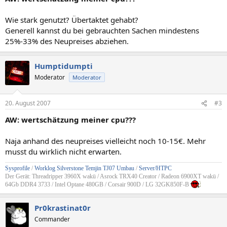
Wie stark genutzt? Übertaktet gehabt?
Generell kannst du bei gebrauchten Sachen mindestens
25%-33% des Neupreises abziehen.
Humptidumpti
Moderator
Moderator
20. August 2007
#3
AW: wertschätzung meiner cpu???
Naja anhand des neupreises vielleicht noch 10-15€. Mehr
musst du wirklich nicht erwarten.
Sysprofile
/
Worklog Silverstone Temjin TJ07 Umbau
/
Server/HTPC
Der Gerät: Threadripper 3960X wakü / Asrock TRX40 Creator / Radeon 6900XT wakü /
64Gb DDR4 3733 / Intel Optane 480GB / Corsair 900D / LG 32GK850F-B
Pr0krastinat0r
Commander