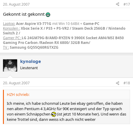
20. August 2007
#17
Gekonnt ist gekonnt
Laptop:
Acer Aspire V3-771G
mit Win 10 64Bit +
Game-PC
Konsolen :
Xbox Serie X / PS5 + PS-VR2 / Steam Deck 256GB / Nintendo
Switch 2 /
Gamer PC:
LG 24GM79G-B/AMD-RYZEN 9 3900X Socket AM4/MSI B450
Gaming Pro Carbon /Radeon RX 6800/ 32GB Ram/
TV :
Samsung GQ55Q60RGTXZG
kynologe
Lieutenant
20. August 2007
#18
HZH schrieb:
Ich meine, ich habe schonmal Leute bei ebay getroffen, die haben
nen alten Pentium 4 3,4GHz für 90€ ersteigert und der Typ sprach
von einem Schnäppchen
(ist jetzt 10 Monate her). Und wenn das
keine Trottel sind, dann weiss ich auch nicht weiter