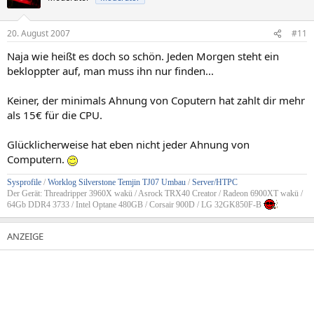
20. August 2007
#11
Naja wie heißt es doch so schön. Jeden Morgen steht ein
bekloppter auf, man muss ihn nur finden...
Keiner, der minimals Ahnung von Coputern hat zahlt dir mehr
als 15€ für die CPU.
Glücklicherweise hat eben nicht jeder Ahnung von
Computern.
Sysprofile
/
Worklog Silverstone Temjin TJ07 Umbau
/
Server/HTPC
Der Gerät: Threadripper 3960X wakü / Asrock TRX40 Creator / Radeon 6900XT wakü /
64Gb DDR4 3733 / Intel Optane 480GB / Corsair 900D / LG 32GK850F-B