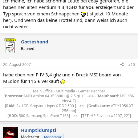
Ich meine, ich habe schonmal Leute bei ebay getroffen, die
haben nen alten Pentium 4 3,4GHz für 90€ ersteigert und der
Typ sprach von einem Schnäppchen
(ist jetzt 10 Monate
her). Und wenn das keine Trottel sind, dann weiss ich auch
nicht weiter
Gotteshand
Banned
20. August 2007
#10
habe eben nen P IV 3,4 ghz und n Dreck MSI board von
MEdion für 115 € verkauft
Mein Office - Multimedia - Gamer Rechner
[
Prozessor
:AMD Athlon 64 X² 3800+ @ 2,5 gHz ] --><-- [
Mainboard
: MSI K8N
Neo4-F]
[
RAM
: 2x 1GB Kingston HyperX DDR 500 ] --><-- [
Grafikkarte
: ATI X1950 XT
256 mb]
[
HDD
: 500 Samsung SpinPoint T166] --><-- [
TFT
: HP Pavilion w2207, 22"]​
Humptidumpti
Moderator
Moderator