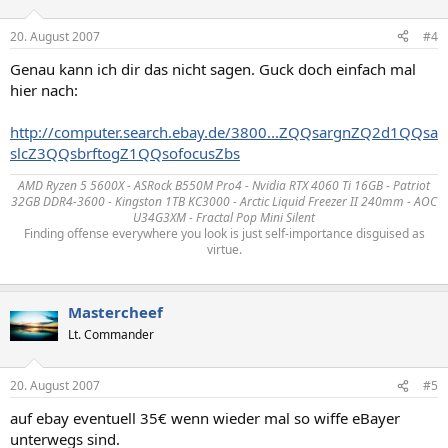
20. August 2007
#4
Genau kann ich dir das nicht sagen. Guck doch einfach mal
hier nach:
http://computer.search.ebay.de/3800...ZQQsargnZQ2d1QQsa
slcZ3QQsbrftogZ1QQsofocusZbs
AMD Ryzen 5 5600X - ASRock B550M Pro4 - Nvidia RTX 4060 Ti 16GB - Patriot
32GB DDR4-3600 - Kingston 1TB KC3000 - Arctic Liquid Freezer II 240mm - AOC
U34G3XM - Fractal Pop Mini Silent
Finding offense everywhere you look is just self-importance disguised as
virtue.
Mastercheef
Lt. Commander
20. August 2007
#5
auf ebay eventuell 35€ wenn wieder mal so wiffe eBayer
unterwegs sind.