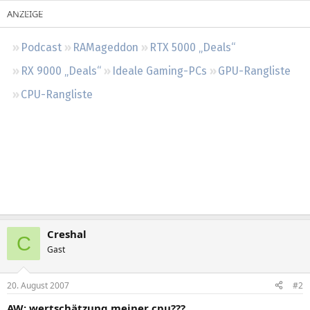
Regeln
Podcast
RAMageddon
RTX 5000 „Deals“
RX 9000 „Deals“
Ideale Gaming-PCs
GPU-Rangliste
CPU-Rangliste
Creshal
C
Gast
20. August 2007
#2
AW: wertschätzung meiner cpu???