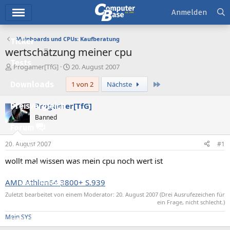
Hauptmenü
Anmelden
Mainboards und CPUs: Kaufberatung
Ticker
wertschätzung meiner cpu
Tests
E
E
Progamer[TfG]
20. August 2007
r
r
Letzte
Downloads
1 von 2
Nächste
s
s
t
t
e
e
Progamer[TfG]
Preisvergleich
l
l
Banned
l
l
Forum
e
t
r
a
20. August 2007
#1
Aktuelles
m
wollt mal wissen was mein cpu noch wert ist
Empfohlene Inhalte
AMD Athlon64 3800+ S.939
Neue Beiträge
Zuletzt bearbeitet von einem Moderator:
20. August 2007
(Drei Ausrufezeichen für
Neueste Aktivitäten
ein Frage, nicht schlecht.)
Mein SYS
Leserartikel