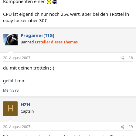
Komponenten einen
CPU ist eigentlich nur noch 25€ wert, aber bei den TRottel in
ebay locker über 30€
Progamer[TfG]
Banned
Ersteller dieses Themas
20. August 2007
#8
du mit deinen trotteln ;-)
gefällt mir
Mein SYS
HZH
H
Captain
20. August 2007
#9