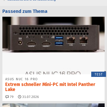
t
Passend zum Thema
TEST
ASUS NUC 16 PRO
Extrem schneller Mini-PC mit Intel Panther
Lake
Kommentare
79
31.07.2026