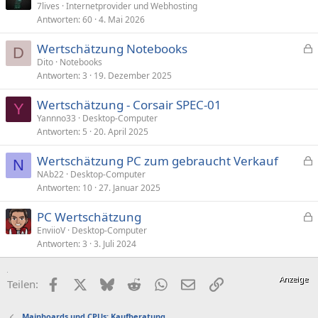
7lives
Internetprovider und Webhosting
Antworten
60
4. Mai 2026
Wertschätzung Notebooks
D
e
Dito
Notebooks
Antworten
3
19. Dezember 2025
s
p
Wertschätzung - Corsair SPEC-01
e
Y
Yannno33
Desktop-Computer
r
Antworten
5
20. April 2025
r
t
Wertschätzung PC zum gebraucht Verkauf
N
e
NAb22
Desktop-Computer
Antworten
10
27. Januar 2025
s
p
PC Wertschätzung
e
e
EnviioV
Desktop-Computer
r
Antworten
3
3. Juli 2024
s
r
p
t
e
Facebook
X (Twitter)
Bluesky
Reddit
WhatsApp
E-Mail
Link
Teilen:
r
r
Mainboards und CPUs: Kaufberatung