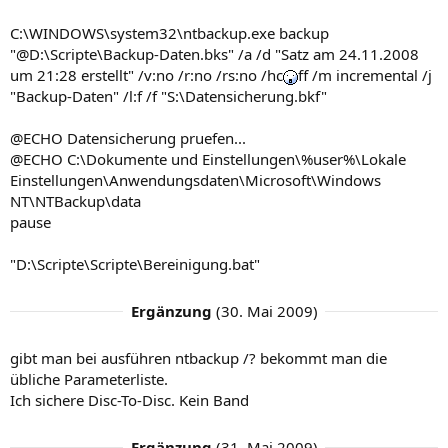
C:\WINDOWS\system32\ntbackup.exe backup
"@D:\Scripte\Backup-Daten.bks" /a /d "Satz am 24.11.2008
um 21:28 erstellt" /v:no /r:no /rs:no /hc
ff /m incremental /j
"Backup-Daten" /l:f /f "S:\Datensicherung.bkf"
@ECHO Datensicherung pruefen...
@ECHO C:\Dokumente und Einstellungen\%user%\Lokale
Einstellungen\Anwendungsdaten\Microsoft\Windows
NT\NTBackup\data
pause
"D:\Scripte\Scripte\Bereinigung.bat"
Ergänzung
(
30. Mai 2009
)
gibt man bei ausführen ntbackup /? bekommt man die
übliche Parameterliste.
Ich sichere Disc-To-Disc. Kein Band
Ergänzung
(
31. Mai 2009
)