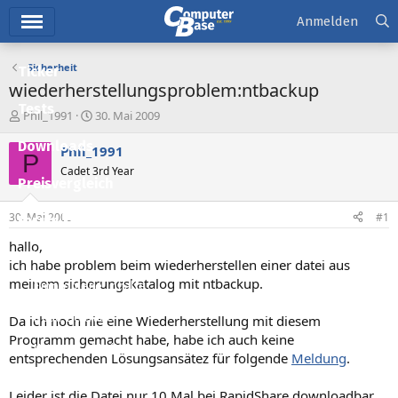
Hauptmenü
Anmelden
Sicherheit
Ticker
wiederherstellungsproblem:ntbackup
Tests
E
E
Phil_1991
30. Mai 2009
r
r
Downloads
s
s
Phil_1991
P
t
t
Cadet 3rd Year
e
e
Preisvergleich
l
l
l
l
30. Mai 2009
#1
Forum
e
t
r
a
hallo,
Aktuelles
m
ich habe problem beim wiederherstellen einer datei aus
meinem sicherungskatalog mit ntbackup.
Empfohlene Inhalte
Neue Beiträge
Da ich noch nie eine Wiederherstellung mit diesem
Programm gemacht habe, habe ich auch keine
Neueste Aktivitäten
entsprechenden Lösungsansätez für folgende
Meldung
.
Leserartikel
Leider ist die Datei nur 10 Mal bei RapidShare downloadbar.