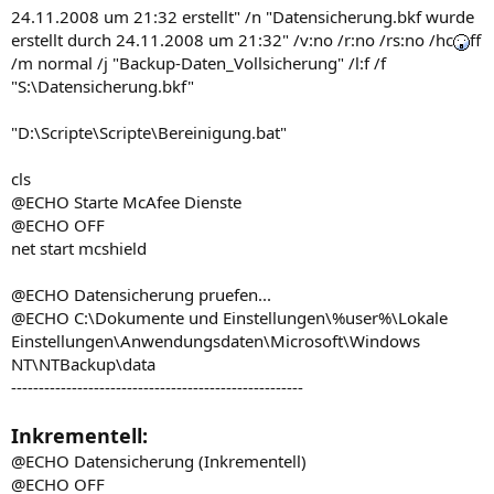
24.11.2008 um 21:32 erstellt" /n "Datensicherung.bkf wurde
erstellt durch 24.11.2008 um 21:32" /v:no /r:no /rs:no /hc
ff
/m normal /j "Backup-Daten_Vollsicherung" /l:f /f
"S:\Datensicherung.bkf"
"D:\Scripte\Scripte\Bereinigung.bat"
cls
@ECHO Starte McAfee Dienste
@ECHO OFF
net start mcshield
@ECHO Datensicherung pruefen...
@ECHO C:\Dokumente und Einstellungen\%user%\Lokale
Einstellungen\Anwendungsdaten\Microsoft\Windows
NT\NTBackup\data
-----------------------------------------------------
Inkrementell:
@ECHO Datensicherung (Inkrementell)
@ECHO OFF