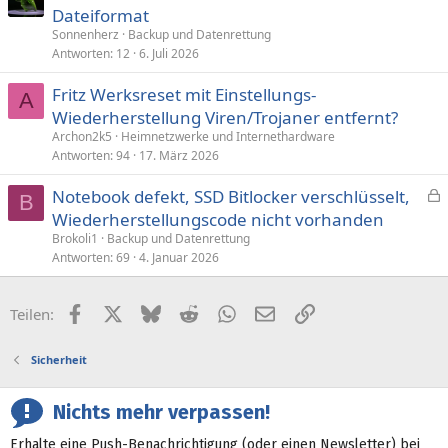
Dateiformat
Sonnenherz
Backup und Datenrettung
Antworten
12
6. Juli 2026
Fritz Werksreset mit Einstellungs-
A
Wiederherstellung Viren/Trojaner entfernt?
Archon2k5
Heimnetzwerke und Internethardware
Antworten
94
17. März 2026
Notebook defekt, SSD Bitlocker verschlüsselt,
B
e
Wiederherstellungscode nicht vorhanden
s
Brokoli1
Backup und Datenrettung
p
Antworten
69
4. Januar 2026
e
r
Facebook
X (Twitter)
Bluesky
Reddit
WhatsApp
E-Mail
Link
Teilen:
r
t
Sicherheit
Nichts mehr verpassen!
Erhalte eine Push-Benachrichtigung (oder einen Newsletter) bei