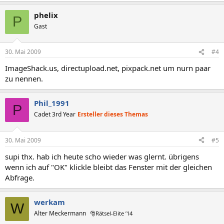
phelix
P
Gast
30. Mai 2009
#4
ImageShack.us, directupload.net, pixpack.net um nurn paar
zu nennen.
Phil_1991
P
Cadet 3rd Year
Ersteller dieses Themas
30. Mai 2009
#5
supi thx. hab ich heute scho wieder was glernt. übrigens
wenn ich auf "OK" klickle bleibt das Fenster mit der gleichen
Abfrage.
werkam
W
Alter Meckermann
🎅Rätsel-Elite ’14