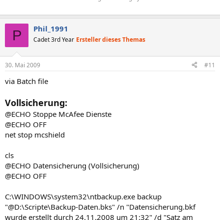
Phil_1991
P
Cadet 3rd Year
Ersteller dieses Themas
30. Mai 2009
#11
via Batch file
Vollsicherung:
@ECHO Stoppe McAfee Dienste
@ECHO OFF
net stop mcshield
cls
@ECHO Datensicherung (Vollsicherung)
@ECHO OFF
C:\WINDOWS\system32\ntbackup.exe backup
"@D:\Scripte\Backup-Daten.bks" /n "Datensicherung.bkf
wurde erstellt durch 24.11.2008 um 21:32" /d "Satz am