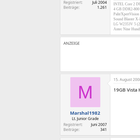
Registriert
Juli 2004
INTEL Core 2 DU
Beiträge
1.261
4 GB DDR2-80
Palit/XpertVisi
Sound Blaster X
LG W2353V 5 (23
Antec Nine Hund
15. August 200
M
19GB Vista
Marshal1982
Lt. Junior Grade
Registriert
Juni 2007
Beiträge
341