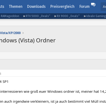
sts
Themen
Downloads
Preisvergleich
Forum
A
RAMageddon
RTX 5000 „Deals“
RX 9000 „Deals“
Ideale Gamin
Vista/XP/2000
indows (Vista) Ordner
8
64 SP1
interressieren wie groß euer Windows ordner ist, meiner hat 14
 auch irgendwie verkleinern, ist ja auch bestimmt viel Müll insta