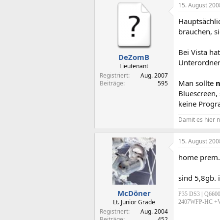
15. August 200
Hauptsächli
brauchen, si
Bei Vista ha
DeZomB
Unterordnern
Lieutenant
Registriert
Aug. 2007
Man sollte
n
Beiträge
595
Bluescreen,
keine Progr
Damit es hier ni
15. August 200
home prem. 
sind 5,8gb. 
McDöner
P35 DS3
|
Q660
Lt. Junior Grade
2407WFP-HC +V
Registriert
Aug. 2004
Beiträge
452