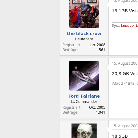
15. August 200
13,1GB Vis
_________________
Sys.:
Lenovo 
the black crow
Lieutenant
Registriert
Jan. 2008
Beiträge
561
15. August 200
20,8 GB Vist
iMac 27" Intel
Ford_Fairlane
Lt. Commander
Registriert
Okt. 2005
Beiträge
1.041
15. August 200
18,5GB