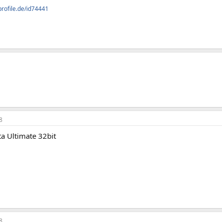
profile.de/id74441
8
ta Ultimate 32bit
8