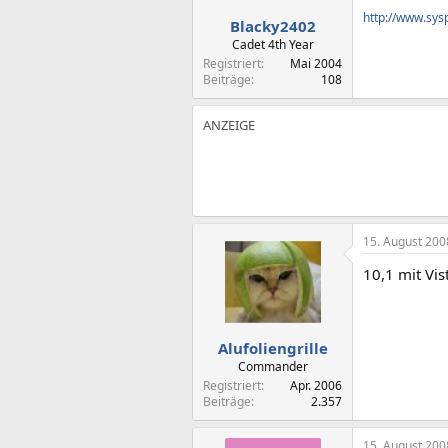
http://www.sys
Blacky2402
Cadet 4th Year
Registriert
Mai 2004
Beiträge
108
15. August 200
10,1 mit Vis
Alufoliengrille
Commander
Registriert
Apr. 2006
Beiträge
2.357
15. August 200