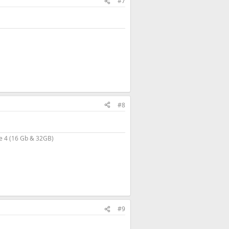
#7
#8
e 4 (16 Gb & 32GB)
#9