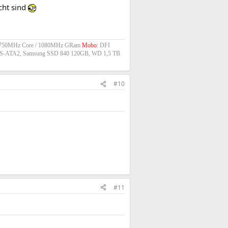
cht sind
@ 750MHz Core / 1080MHz GRam
Mobo:
DFI
B S-ATA2, Samsung SSD 840 120GB, WD 1,5 TB
#10
#11