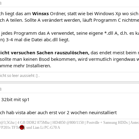
8
ch liegt das am
Winsxs
Ordner, statt wie bei Windows Xp wo sich
ch A teilen. Sollte A verändert werden, läuft Programm C nichtme
t jedes Programm das A verwendet, seine eigene *.dll A, d.h. es 
) 3-4 mal die Datei abc.dll liegt.
icht versuchen Sachen rauszulöschen,
das endet meist beim 
 sollte man keinen Bsod bekommen, wird vermutlich irgendwas w
amme mehr Installieren.
cht so leer aussieht :] .
8
32bit mit sp1
ich hab vista aber auch erst vor 2 wochen neuinstalliert
0@3,5Ghz
|
4 GB DDR2 875Mhz
|
HD4850 @800/1150
|
Postville + Samsung HDDs
|
Ante
P201s TFTs
und Lian Li PC-G70 A