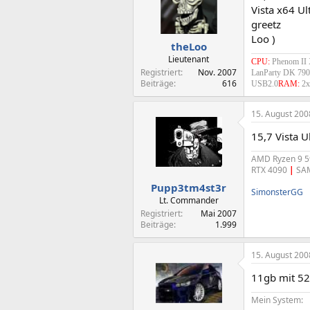
Vista x64 U
greetz
Loo )
theLoo
Lieutenant
CPU:
Phenom II 
Registriert
Nov. 2007
LanParty DK 7
Beiträge
616
USB2.0
RAM:
2x
15. August 200
15,7 Vista U
AMD Ryzen 9 
RTX 4090
|
SAM
Pupp3tm4st3r
SimonsterGG
Lt. Commander
Registriert
Mai 2007
Beiträge
1.999
15. August 200
11gb mit 52
Mein System: