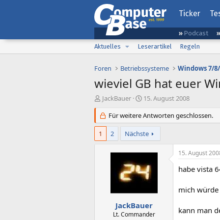
Ticker
Te
Podcast
Aktuelles
Leserartikel
Regeln
Foren
Betriebssysteme
Windows 7/8/
wieviel GB hat euer W
E
E
JackBauer
15. August 2008
r
r
s
Für weitere Antworten geschlossen.
s
t
t
e
e
1
2
Nächste
l
l
l
l
15. August 200
e
t
r
a
habe vista 
m
mich würde 
JackBauer
kann man den
Lt. Commander