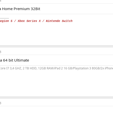
8
ta Home Premium 32Bit
_______
Legion 5 / Xbox Series X / Nintendo Switch
8
a 64 bit Ultimate
 Core I7 3,4 GHZ, 2 TB HDD, 12GB RAM/iPad 2 16 GB/Playstation 3 80GB/2x iPhon
8