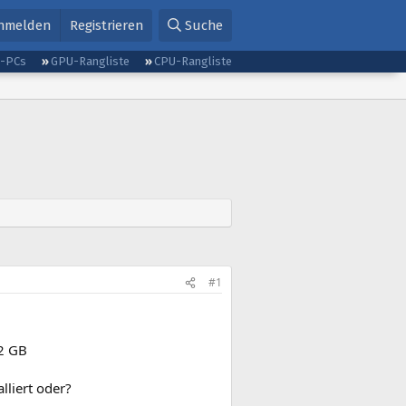
nmelden
Registrieren
Suche
g-PCs
GPU-Rangliste
CPU-Rangliste
#1
,2 GB
lliert oder?