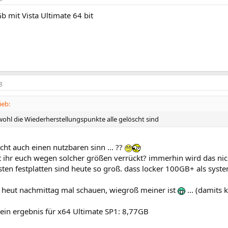
b mit Vista Ultimate 64 bit
8
ieb:
ohl die Wiederherstellungspunkte alle gelöscht sind
cht auch einen nutzbaren sinn ... ??
 ihr euch wegen solcher größen verrückt? immerhin wird das nich
ten festplatten sind heute so groß. dass locker 100GB+ als syste
d heut nachmittag mal schauen, wiegroß meiner ist
... (damits 
mein ergebnis für x64 Ultimate SP1: 8,77GB