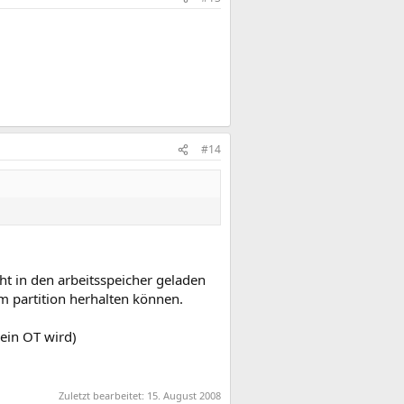
#14
t in den arbeitsspeicher geladen
m partition herhalten können.
kein OT wird)
Zuletzt bearbeitet:
15. August 2008