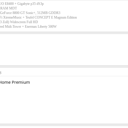
O E8400 + Gigabyte p35 dS3p
0 RAM MDT
on GeForce 8800 GT Sonic+, 512MB GDDR3
-Fi XtremeMusic + Teufel CONCEPT E Magnum Edition
 Zoll) Widescreen Full HD
red Midi-Tower + Enermax Liberty 500W
8
 Home Premium