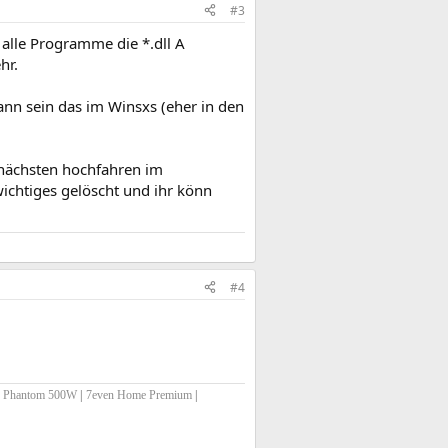
#3
 alle Programme die *.dll A
hr.
kann sein das im Winsxs (eher in den
nächsten hochfahren im
ichtiges gelöscht und ihr könn
#4
c Phantom 500W
|
7even Home Premium
|