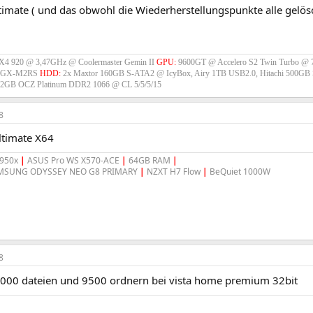
ltimate ( und das obwohl die Wiederherstellungspunkte alle gelös
X4 920 @ 3,47GHz @ Coolermaster Gemin II
GPU:
9600GT @ Accelero S2 Twin Turbo 
90GX-M2RS
HDD:
2x Maxtor 160GB S-ATA2 @ IcyBox, Airy 1TB USB2.0, Hitachi 500G
2GB OCZ Platinum DDR2 1066 @ CL 5/5/5/15
8
ltimate X64
5950x
|
ASUS Pro WS X570-ACE
|
64GB RAM
|
SUNG ODYSSEY NEO G8 PRIMARY
|
NZXT H7 Flow
|
BeQuiet 1000W
8
000 dateien und 9500 ordnern bei vista home premium 32bit