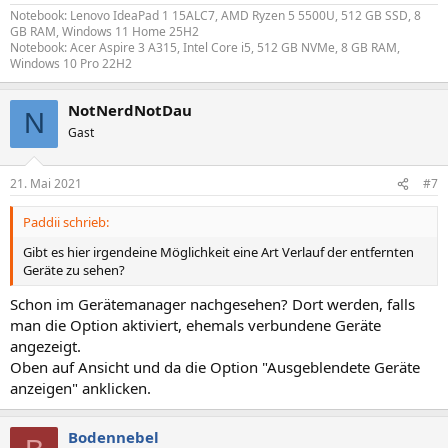
Notebook: Lenovo IdeaPad 1 15ALC7, AMD Ryzen 5 5500U, 512 GB SSD, 8
GB RAM, Windows 11 Home 25H2
Notebook: Acer Aspire 3 A315, Intel Core i5, 512 GB NVMe, 8 GB RAM,
Windows 10 Pro 22H2
NotNerdNotDau
N
Gast
21. Mai 2021
#7
Paddii schrieb:
Gibt es hier irgendeine Möglichkeit eine Art Verlauf der entfernten
Geräte zu sehen?
Schon im Gerätemanager nachgesehen? Dort werden, falls
man die Option aktiviert, ehemals verbundene Geräte
angezeigt.
Oben auf Ansicht und da die Option "Ausgeblendete Geräte
anzeigen" anklicken.
Bodennebel