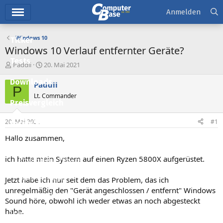
Hauptmenü
Anmelden
Windows 10
Ticker
Windows 10 Verlauf entfernter Geräte?
Tests
E
E
Paddii
20. Mai 2021
r
r
Downloads
s
s
Paddii
P
t
t
Lt. Commander
e
e
Preisvergleich
l
l
l
l
20. Mai 2021
#1
Forum
e
t
r
a
Hallo zusammen,
Aktuelles
m
ich hatte mein System auf einen Ryzen 5800X aufgerüstet.
Empfohlene Inhalte
Neue Beiträge
Jetzt habe ich nur seit dem das Problem, das ich
unregelmäßig den "Gerät angeschlossen / entfernt" Windows
Neueste Aktivitäten
Sound höre, obwohl ich weder etwas an noch abgesteckt
habe.
Leserartikel