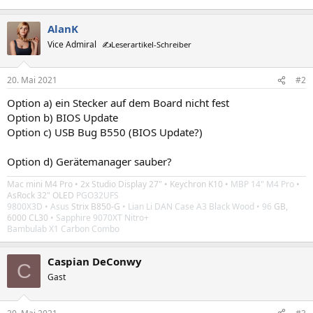
AlanK
Vice Admiral
✍️Leserartikel-Schreiber
20. Mai 2021
#2
Option a) ein Stecker auf dem Board nicht fest
Option b) BIOS Update
Option c) USB Bug B550 (BIOS Update?)
Option d) Gerätemanager sauber?
Mac mini M4 Pro
• 2x
Studio Display 27"
•
Keychron K10 •
MBP 14" M4 Pro
•
AsRock 32" OLED
PGO32UFS
9800X3D
• Asus
Strix B850-G
• Lian Li DAN Case A3 Black Wood
• 96
GB,
6000 CL30
• Sapphire 9070XT Nitro+
Bambulab X1 Carbon Combo
Caspian DeConwy
C
Gast