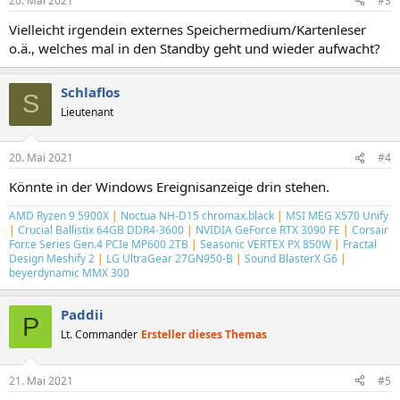
20. Mai 2021
#3
Vielleicht irgendein externes Speichermedium/Kartenleser
o.ä., welches mal in den Standby geht und wieder aufwacht?
Schlaflos
S
Lieutenant
20. Mai 2021
#4
Könnte in der Windows Ereignisanzeige drin stehen.
AMD Ryzen 9 5900X
|
Noctua NH-D15 chromax.black
|
MSI MEG X570 Unify
|
Crucial Ballistix 64GB DDR4-3600
|
NVIDIA GeForce RTX 3090 FE
|
Corsair
Force Series Gen.4 PCIe MP600 2TB
|
Seasonic VERTEX PX 850W
|
Fractal
Design Meshify 2
|
LG UltraGear 27GN950-B
|
Sound BlasterX G6
|
beyerdynamic MMX 300
Paddii
P
Lt. Commander
Ersteller dieses Themas
21. Mai 2021
#5