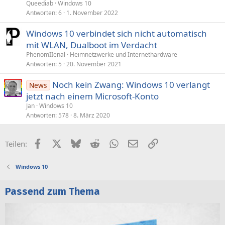
Queediab
Windows 10
Antworten
6
1. November 2022
Windows 10 verbindet sich nicht automatisch
mit WLAN, Dualboot im Verdacht
PhenomIIenal
Heimnetzwerke und Internethardware
Antworten
5
20. November 2021
Noch kein Zwang: Windows 10 verlangt
News
jetzt nach einem Microsoft-Konto
Jan
Windows 10
Antworten
578
8. März 2020
Facebook
X (Twitter)
Bluesky
Reddit
WhatsApp
E-Mail
Link
Teilen:
Windows 10
Passend zum Thema