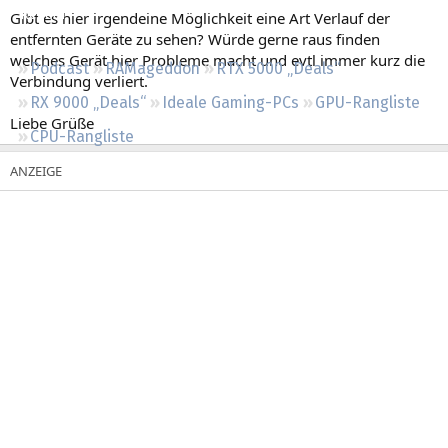
Regeln
Gibt es hier irgendeine Möglichkeit eine Art Verlauf der
entfernten Geräte zu sehen? Würde gerne raus finden
welches Gerät hier Probleme macht und evtl immer kurz die
Podcast
RAMageddon
RTX 5000 „Deals“
Verbindung verliert.
RX 9000 „Deals“
Ideale Gaming-PCs
GPU-Rangliste
Liebe Grüße
CPU-Rangliste