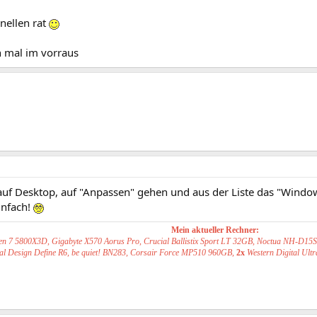
nellen rat
 mal im vorraus
auf Desktop, auf "Anpassen" gehen und aus der Liste das "Window
infach!
Mein aktueller Rechner:
n 7 5800X3D, Gigabyte X570 Aorus Pro, Crucial Ballistix Sport LT 32GB, Noctua NH-D15
al Design Define R6, be quiet! BN283, Corsair Force MP510 960GB,
2x
Western Digital Ul