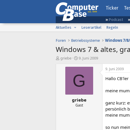
Ticker
Te
Podcast
Aktuelles
Leserartikel
Regeln
Foren
Betriebssysteme
Windows 7/8/
Windows 7 & altes, gr
E
E
griebe
9. Juni 2009
r
r
s
s
9. Juni 2009
t
t
G
Hallo CB'ler
e
e
l
l
l
l
meine mum ha
e
t
griebe
r
a
ganz kurz: e
m
Gast
persönlich b
meine mum m
so nun meine