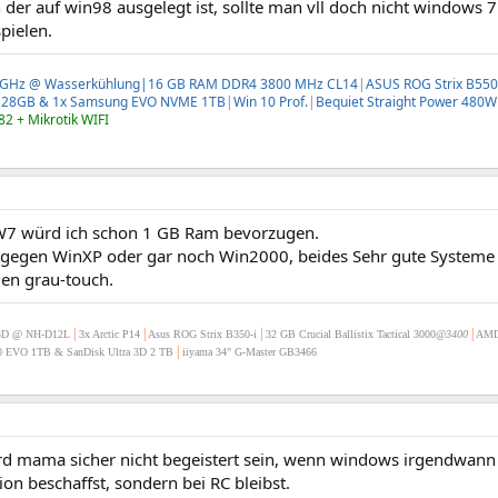
 der auf win98 ausgelegt ist, sollte man vll doch nicht windows 7 
pielen.
,4GHz @ Wasserkühlung|16 GB RAM DDR4 3800 MHz CL14
|
ASUS ROG Strix B550
28GB & 1x Samsung EVO NVME 1TB
|
Win 10 Prof.
|
Bequiet Straight Power 480
2 + Mikrotik WIFI
W7 würd ich schon 1 GB Ram bevorzugen.
 gegen WinXP oder gar noch Win2000, beides Sehr gute Systeme 
gen grau-touch.
|
|
|
|
3D @ NH-D12L
3x Arctic P14
Asus ROG Strix B350-i
32 GB Crucial Ballistix Tactical 3000
@3400
AMD
|
 EVO 1TB & SanDisk Ultra 3D 2 TB
iiyama 34" G-Master GB3466
rd mama sicher nicht begeistert sein, wenn windows irgendwann
ion beschaffst, sondern bei RC bleibst.