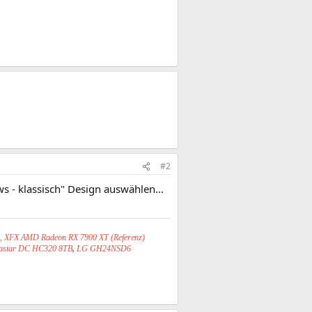
#2
s - klassisch" Design auswählen...
S, XFX AMD Radeon RX 7900 XT (Referenz)
trastar DC HC320 8TB
,
LG GH24NSD6