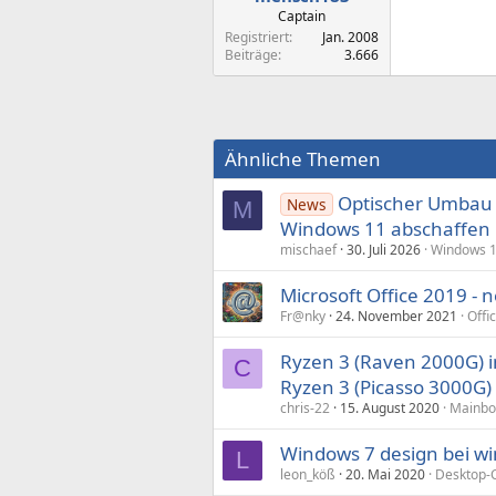
Captain
Registriert
Jan. 2008
Beiträge
3.666
Ähnliche Themen
Optischer Umbau st
News
M
Windows 11 abschaffen
mischaef
30. Juli 2026
Windows 
Microsoft Office 2019 -
Fr@nky
24. November 2021
Offi
Ryzen 3 (Raven 2000G) i
C
Ryzen 3 (Picasso 3000G)
chris-22
15. August 2020
Mainbo
Windows 7 design bei w
L
leon_köß
20. Mai 2020
Desktop-