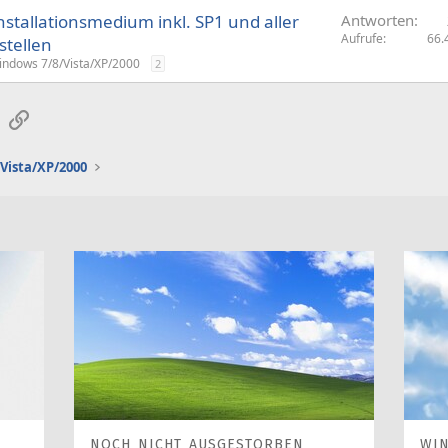
stallationsmedium inkl. SP1 und aller
Antworten
Aufrufe
66.
stellen
indows 7/8/Vista/XP/2000
2
sApp
E-Mail
Link
Vista/XP/2000
NOCH NICHT AUSGESTORBEN
WI