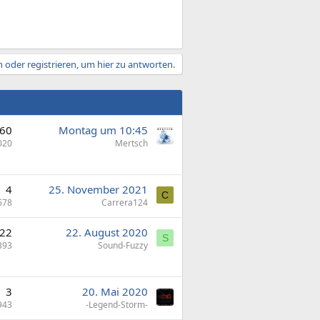
 oder registrieren, um hier zu antworten.
60
Montag um 10:45
020
Mertsch
4
25. November 2021
C
678
Carrera124
22
22. August 2020
S
393
Sound-Fuzzy
3
20. Mai 2020
943
-Legend-Storm-