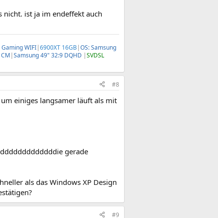
nicht. ist ja im endeffekt auch
 Gaming WIFI
|
6900XT 16GB
|
OS: Samsung
W CM
|
Samsung 49" 32:9 DQHD
|
SVDSL
#8
um einiges langsamer läuft als mit
ddddddddddddddddie gerade
chneller als das Windows XP Design
estätigen?
#9