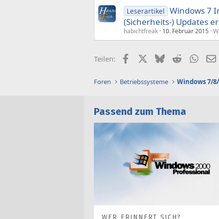
Windows 7 In
Leserartikel
(Sicherheits-) Updates er
habichtfreak
10. Februar 2015
W
Facebook
X (Twitter)
Bluesky
Reddit
What
Teilen:
Foren
Betriebssysteme
Windows 7/8/
Passend zum Thema
WER ERINNERT SICH?