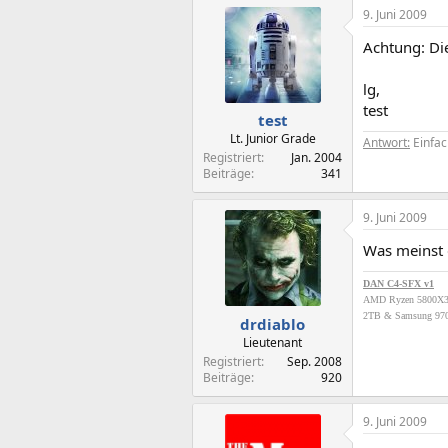
9. Juni 2009
Achtung: Di
lg,
test
test
Lt. Junior Grade
Antwort:
Einfac
Registriert
Jan. 2004
Beiträge
341
9. Juni 2009
Was meinst 
DAN C4-SFX v1
AMD Ryzen 5800X
2TB & Samsung 970
drdiablo
Lieutenant
Registriert
Sep. 2008
Beiträge
920
9. Juni 2009