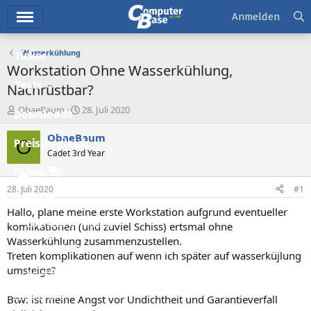
Hauptmenü
Anmelden
Wasserkühlung
Ticker
Workstation Ohne Wasserkühlung,
Tests
Nachrüstbar?
E
E
ObaeBaum
28. Juli 2020
Downloads
r
r
s
s
ObaeBaum
O
Preisvergleich
t
t
Cadet 3rd Year
e
e
l
l
Forum
l
l
28. Juli 2020
#1
e
t
Aktuelles
r
a
Hallo, plane meine erste Workstation aufgrund eventueller
m
Empfohlene Inhalte
komlikationen (und zuviel Schiss) ertsmal ohne
Wasserkühlung zusammenzustellen.
Neue Beiträge
Treten komplikationen auf wenn ich später auf wasserküjlung
umsteige?
Neueste Aktivitäten
Leserartikel
Btw: ist meine Angst vor Undichtheit und Garantieverfall