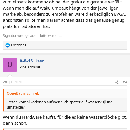
zum einsatz kommen? ob bei der graka die garantie verfällt
wenn man die auf wakü umbaut hängt von der jeweiligen
marke ab, besonders zu empfehlen wäre diesbezüglich EVGA.
ansonsten sollte man darauf achten dass das gehäuse genug
platz für radiatoren hat.
Signatur wird geladen, bitte warten...
abcddcba
R
e
a
0-8-15 User
k
0
t
Vice Admiral
i
o
n
28. Juli 2020
#4
e
n
ObaeBaum schrieb:
:
Treten komplikationen auf wenn ich später auf wasserküjlung
umsteige?
Wenn du Hardware kaufst, für die es keine Wasserblöcke gibt,
dann schon.