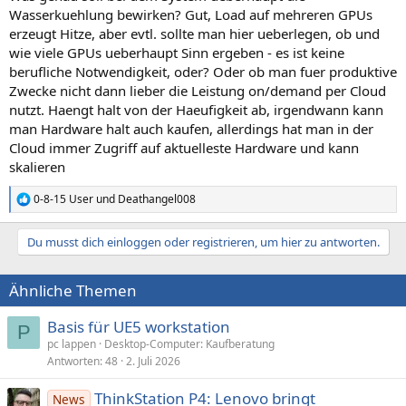
Wasserkuehlung bewirken? Gut, Load auf mehreren GPUs
erzeugt Hitze, aber evtl. sollte man hier ueberlegen, ob und
wie viele GPUs ueberhaupt Sinn ergeben - es ist keine
berufliche Notwendigkeit, oder? Oder ob man fuer produktive
Zwecke nicht dann lieber die Leistung on/demand per Cloud
nutzt. Haengt halt von der Haeufigkeit ab, irgendwann kann
man Hardware halt auch kaufen, allerdings hat man in der
Cloud immer Zugriff auf aktuelleste Hardware und kann
skalieren
0-8-15 User
und
Deathangel008
R
e
a
Du musst dich einloggen oder registrieren, um hier zu antworten.
k
t
i
Ähnliche Themen
o
n
e
Basis für UE5 workstation
P
n
pc lappen
Desktop-Computer: Kaufberatung
:
Antworten
48
2. Juli 2026
ThinkStation P4: Lenovo bringt
News