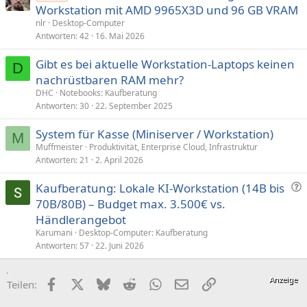
Workstation mit AMD 9965X3D und 96 GB VRAM
nlr
Desktop-Computer
Antworten
42
16. Mai 2026
Gibt es bei aktuelle Workstation-Laptops keinen
D
nachrüstbaren RAM mehr?
DHC
Notebooks: Kaufberatung
Antworten
30
22. September 2025
System für Kasse (Miniserver / Workstation)
M
Muffmeister
Produktivität, Enterprise Cloud, Infrastruktur
Antworten
21
2. April 2026
F
Kaufberatung: Lokale KI-Workstation (14B bis
r
70B/80B) – Budget max. 3.500€ vs.
a
Händlerangebot
g
Karumani
Desktop-Computer: Kaufberatung
e
Antworten
57
22. Juni 2026
Facebook
X (Twitter)
Bluesky
Reddit
WhatsApp
E-Mail
Link
Teilen: