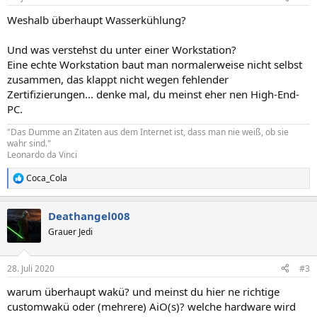
Weshalb überhaupt Wasserkühlung?
Und was verstehst du unter einer Workstation?
Eine echte Workstation baut man normalerweise nicht selbst
zusammen, das klappt nicht wegen fehlender
Zertifizierungen... denke mal, du meinst eher nen High-End-
PC.
"Das Dumme an Zitaten aus dem Internet ist, dass man nie weiß, ob sie
wahr sind."
Leonardo da Vinci
Coca_Cola
R
e
a
Deathangel008
k
t
Grauer Jedi
i
o
n
28. Juli 2020
#3
e
n
warum überhaupt wakü? und meinst du hier ne richtige
:
customwakü oder (mehrere) AiO(s)? welche hardware wird