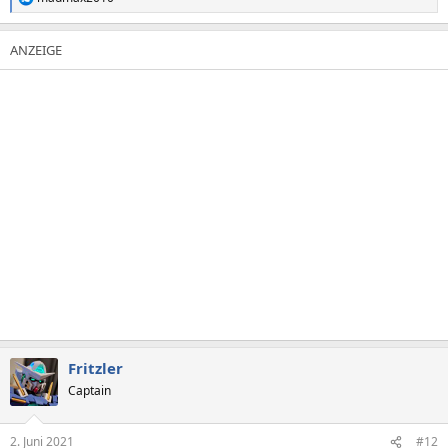
R
e
a
k
t
i
o
n
e
n
:
Fritzler
Captain
2. Juni 2021
#12