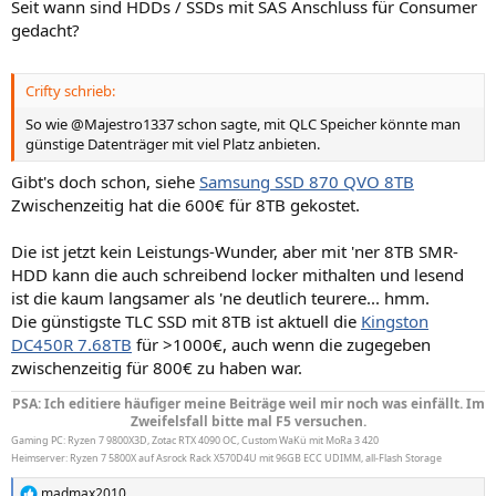
Seit wann sind HDDs / SSDs mit SAS Anschluss für Consumer
gedacht?
Crifty schrieb:
So wie @Majestro1337 schon sagte, mit QLC Speicher könnte man
günstige Datenträger mit viel Platz anbieten.
Gibt's doch schon, siehe
Samsung SSD 870 QVO 8TB
Zwischenzeitig hat die 600€ für 8TB gekostet.
Die ist jetzt kein Leistungs-Wunder, aber mit 'ner 8TB SMR-
HDD kann die auch schreibend locker mithalten und lesend
ist die kaum langsamer als 'ne deutlich teurere... hmm.
Die günstigste TLC SSD mit 8TB ist aktuell die
Kingston
DC450R 7.68TB
für >1000€, auch wenn die zugegeben
zwischenzeitig für 800€ zu haben war.
PSA: Ich editiere häufiger meine Beiträge weil mir noch was einfällt. Im
Zweifelsfall bitte mal F5 versuchen.
Gaming PC: Ryzen 7 9800X3D, Zotac RTX 4090 OC, Custom WaKü mit MoRa 3 420
Heimserver: Ryzen 7 5800X auf Asrock Rack X570D4U mit 96GB ECC UDIMM, all-Flash Storage
madmax2010