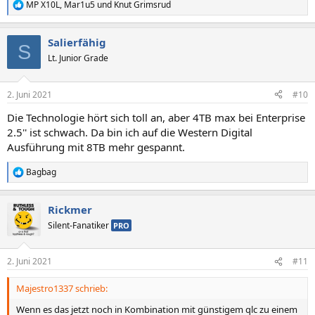
MP X10L
,
Mar1u5
und
Knut Grimsrud
R
e
a
Salierfähig
k
S
t
Lt. Junior Grade
i
o
n
2. Juni 2021
#10
e
n
Die Technologie hört sich toll an, aber 4TB max bei Enterprise
:
2.5'' ist schwach. Da bin ich auf die Western Digital
Ausführung mit 8TB mehr gespannt.
Bagbag
R
e
a
Rickmer
k
t
Silent-Fanatiker
PRO
i
o
n
2. Juni 2021
#11
e
n
Majestro1337 schrieb:
:
Wenn es das jetzt noch in Kombination mit günstigem qlc zu einem