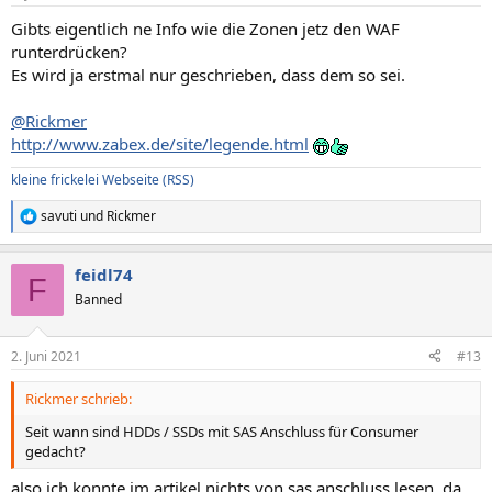
Gibts eigentlich ne Info wie die Zonen jetz den WAF
runterdrücken?
Es wird ja erstmal nur geschrieben, dass dem so sei.
@Rickmer
http://www.zabex.de/site/legende.html
kleine frickelei Webseite
(RSS)
savuti
und
Rickmer
R
e
a
feidl74
k
F
t
Banned
i
o
n
2. Juni 2021
#13
e
n
Rickmer schrieb:
:
Seit wann sind HDDs / SSDs mit SAS Anschluss für Consumer
gedacht?
also ich konnte im artikel nichts von sas anschluss lesen. da