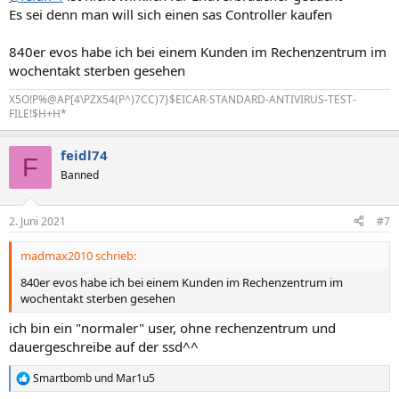
Es sei denn man will sich einen sas Controller kaufen
840er evos habe ich bei einem Kunden im Rechenzentrum im
wochentakt sterben gesehen
X5O!P%@AP[4\PZX54(P^)7CC)7}$EICAR-STANDARD-ANTIVIRUS-TEST-
FILE!$H+H*
feidl74
F
Banned
2. Juni 2021
#7
madmax2010 schrieb:
840er evos habe ich bei einem Kunden im Rechenzentrum im
wochentakt sterben gesehen
ich bin ein "normaler" user, ohne rechenzentrum und
dauergeschreibe auf der ssd^^
Smartbomb
und
Mar1u5
R
e