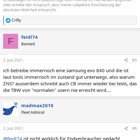
oder erhebe den Anspruch, dass meine subjektive Einschätzung der
absoluten Wahrheit entspricht.
Crifty
R
e
a
feidl74
k
F
t
Banned
i
o
n
2. Juni 2021
#5
e
n
ich betreibe immernoch eine samsung evo 840 und die ist
:
laut tools immernoch im zustand gut unterwegs. also warum
ZNS? ausserdem schreibt auch CB immer wieder bei tests, das
die TBW von "normalen" usern nie erreicht wird....
madmax2010
Fleet Admiral
2. Juni 2021
#6
@feidl74
ist nicht wirklich für Endverbraucher gedacht