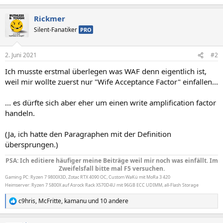
Rickmer
Silent-Fanatiker
PRO
2. Juni 2021
#2
Ich musste erstmal überlegen was WAF denn eigentlich ist,
weil mir wollte zuerst nur "Wife Acceptance Factor" einfallen...
... es dürfte sich aber eher um einen write amplification factor
handeln.
(Ja, ich hatte den Paragraphen mit der Definition
übersprungen.)
PSA: Ich editiere häufiger meine Beiträge weil mir noch was einfällt. Im
Zweifelsfall bitte mal F5 versuchen.
Gaming PC: Ryzen 7 9800X3D, Zotac RTX 4090 OC, Custom WaKü mit MoRa 3 420
Heimserver: Ryzen 7 5800X auf Asrock Rack X570D4U mit 96GB ECC UDIMM, all-Flash Storage
c9hris
,
McFritte
,
kamanu
und 10 andere
R
e
a