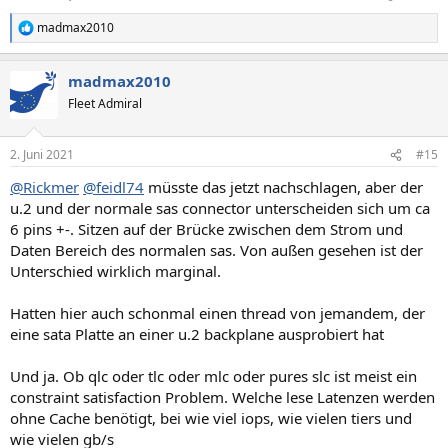
madmax2010
R
e
a
madmax2010
k
t
Fleet Admiral
i
o
n
2. Juni 2021
#15
e
n
@Rickmer
@feidl74
müsste das jetzt nachschlagen, aber der
:
u.2 und der normale sas connector unterscheiden sich um ca
6 pins +-. Sitzen auf der Brücke zwischen dem Strom und
Daten Bereich des normalen sas. Von außen gesehen ist der
Unterschied wirklich marginal.
Hatten hier auch schonmal einen thread von jemandem, der
eine sata Platte an einer u.2 backplane ausprobiert hat
Und ja. Ob qlc oder tlc oder mlc oder pures slc ist meist ein
constraint satisfaction Problem. Welche lese Latenzen werden
ohne Cache benötigt, bei wie viel iops, wie vielen tiers und
wie vielen gb/s