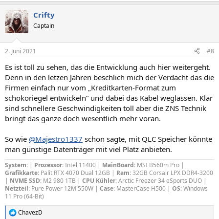
a
Crifty
k
t
Captain
i
o
n
2. Juni 2021
#8
e
n
Es ist toll zu sehen, das die Entwicklung auch hier weitergeht.
:
Denn in den letzen Jahren beschlich mich der Verdacht das die
Firmen einfach nur vom „Kreditkarten-Format zum
schokoriegel entwickeln“ und dabei das Kabel weglassen. Klar
sind schnellere Geschwindigkeiten toll aber die ZNS Technik
bringt das ganze doch wesentlich mehr voran.
So wie
@Majestro1337
schon sagte, mit QLC Speicher könnte
man günstige Datenträger mit viel Platz anbieten.
System
: |
Prozessor
: Intel 11400 |
MainBoard
: MSI B560m Pro |
Grafikkarte
: Palit RTX 4070 Dual 12GB |
Ram
: 32GB Corsair LPX DDR4-3200
|
NVME SSD
: M2 980 1TB |
CPU Kühler
: Arctic Freezer 34 eSports DUO |
Netzteil
: Pure Power 12M 550W |
Case
: MasterCase H500 |
OS
: Windows
11 Pro (64-Bit)
ChavezD
R