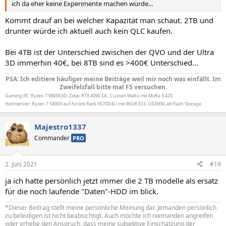
ich da eher keine Experimente machen würde...
Kommt drauf an bei welcher Kapazität man schaut. 2TB und
drunter würde ich aktuell auch kein QLC kaufen.
Bei 4TB ist der Unterschied zwischen der QVO und der Ultra
3D immerhin 40€, bei 8TB sind es >400€ Unterschied...
PSA: Ich editiere häufiger meine Beiträge weil mir noch was einfällt. Im
Zweifelsfall bitte mal F5 versuchen.
Gaming PC: Ryzen 7 9800X3D, Zotac RTX 4090 OC, Custom WaKü mit MoRa 3 420
Heimserver: Ryzen 7 5800X auf Asrock Rack X570D4U mit 96GB ECC UDIMM, all-Flash Storage
Majestro1337
Commander
PRO
2. Juni 2021
#19
ja ich hatte persönlich jetzt immer die 2 TB modelle als ersatz
für die noch laufende "Daten"-HDD im blick.
*Dieser Beitrag stellt meine persönliche Meinung dar. Jemanden persönlich
zu beleidigen ist nicht beabsichtigt. Auch möchte ich niemanden angreifen
oder erhebe den Anspruch, dass meine subjektive Einschätzung der