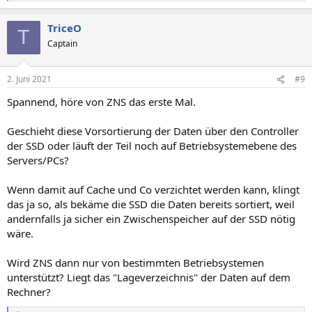
e
a
TriceO
k
T
t
Captain
i
o
n
2. Juni 2021
#9
e
n
Spannend, höre von ZNS das erste Mal.
:
Geschieht diese Vorsortierung der Daten über den Controller
der SSD oder läuft der Teil noch auf Betriebsystemebene des
Servers/PCs?
Wenn damit auf Cache und Co verzichtet werden kann, klingt
das ja so, als bekäme die SSD die Daten bereits sortiert, weil
andernfalls ja sicher ein Zwischenspeicher auf der SSD nötig
wäre.
Wird ZNS dann nur von bestimmten Betriebsystemen
unterstützt? Liegt das "Lageverzeichnis" der Daten auf dem
Rechner?