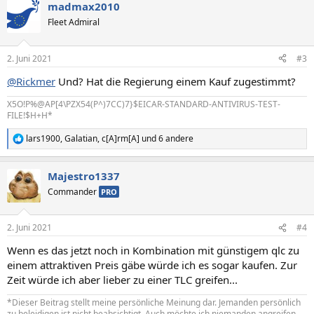
madmax2010
k
t
Fleet Admiral
i
o
n
2. Juni 2021
#3
e
n
@Rickmer
Und? Hat die Regierung einem Kauf zugestimmt?
:
X5O!P%@AP[4\PZX54(P^)7CC)7}$EICAR-STANDARD-ANTIVIRUS-TEST-
FILE!$H+H*
lars1900
,
Galatian
,
c[A]rm[A]
und 6 andere
R
e
a
Majestro1337
k
t
Commander
PRO
i
o
n
2. Juni 2021
#4
e
n
Wenn es das jetzt noch in Kombination mit günstigem qlc zu
:
einem attraktiven Preis gäbe würde ich es sogar kaufen. Zur
Zeit würde ich aber lieber zu einer TLC greifen...
*Dieser Beitrag stellt meine persönliche Meinung dar. Jemanden persönlich
zu beleidigen ist nicht beabsichtigt. Auch möchte ich niemanden angreifen