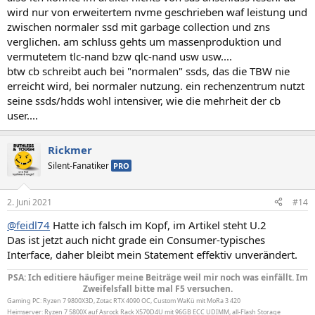
wird nur von erweitertem nvme geschrieben waf leistung und
zwischen normaler ssd mit garbage collection und zns
verglichen. am schluss gehts um massenproduktion und
vermutetem tlc-nand bzw qlc-nand usw usw....
btw cb schreibt auch bei "normalen" ssds, das die TBW nie
erreicht wird, bei normaler nutzung. ein rechenzentrum nutzt
seine ssds/hdds wohl intensiver, wie die mehrheit der cb
user....
Rickmer
Silent-Fanatiker
PRO
2. Juni 2021
#14
@feidl74
Hatte ich falsch im Kopf, im Artikel steht U.2
Das ist jetzt auch nicht grade ein Consumer-typisches
Interface, daher bleibt mein Statement effektiv unverändert.
PSA: Ich editiere häufiger meine Beiträge weil mir noch was einfällt. Im
Zweifelsfall bitte mal F5 versuchen.
Gaming PC: Ryzen 7 9800X3D, Zotac RTX 4090 OC, Custom WaKü mit MoRa 3 420
Heimserver: Ryzen 7 5800X auf Asrock Rack X570D4U mit 96GB ECC UDIMM, all-Flash Storage