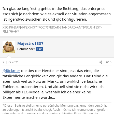
Ich glaube langfristig geht's in die Richtung, das enterprise
ssds sich je nachdem wie es aktuell der Situation angemessen
ist irgendwo zwischen slc und qlc konfigurieren.
X5O!P%@AP[4\PZX54(P^)7CC)7}$EICAR-STANDARD-ANTIVIRUS-TEST-
FILE!$H+H*
Majestro1337
Commander
PRO
2. Juni 2021
#16
@Rickmer
die tbw der Hersteller sind jetzt das eine, die
tatsächliche Langlebigkeit von qlc das andere. Dazu sind die
aber noch viel zu kurz an Markt, um wirklich verlässliche
Zahlen zu präsentieren. Und aktuell sind sie nicht wirklich
billiger als TLC-Modelle, weshalb ich da eher keine
Experimente machen würde...
*Dieser Beitrag stellt meine persönliche Meinung dar. Jemanden persönlich
zu beleidigen ist nicht beabsichtigt. Auch möchte ich niemanden angreifen
oder erhebe den Anspruch, dass meine subjektive Einschätzung der