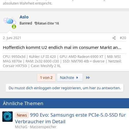
absoluten Wahrheit entspricht.
Aslo
Banned
🎅Rätsel-Elite ’18
2. Juni 2021
#20
Hoffentlich kommt U2 endlich mal im consumer Markt an...
CPU: 9950x3d | Kühler: LF III 420 | GPU: AMD Radeon 6900 XT | MB: MSI
MAG X870e | RAM: 2x32 6000 cl30 | SSD: NM790 4tb + diverse | Netzteil:
Corsair HX750i | Case: Meshify 2 XL
Letzte
1 von 2
Nächste
Du musst dich einloggen oder registrieren, um hier zu antworten.
Ähnliche Themen
990 Evo: Samsungs erste PCIe-5.0-SSD für
News
Verbraucher im Detail
MichaG
Massenspeicher