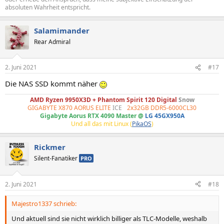
absoluten Wahrheit entspricht.
Salamimander
Rear Admiral
2. Juni 2021
#17
Die NAS SSD kommt näher
AMD Ryzen 9950X3D + Phantom Spirit 120 Digital
Snow
GIGABYTE X870 AORUS ELITE
ICE
-
2x32GB DDR5-6000CL30
Gigabyte Aorus RTX 4090 Master @
LG 45GX950A
Und all das mit Linux (
PikaOS
)
Rickmer
Silent-Fanatiker
PRO
2. Juni 2021
#18
Majestro1337 schrieb:
Und aktuell sind sie nicht wirklich billiger als TLC-Modelle, weshalb