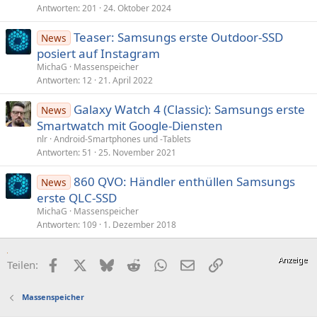
Antworten
201
24. Oktober 2024
Teaser: Samsungs erste Outdoor-SSD
News
posiert auf Instagram
MichaG
Massenspeicher
Antworten
12
21. April 2022
Galaxy Watch 4 (Classic): Samsungs erste
News
Smartwatch mit Google-Diensten
nlr
Android-Smartphones und -Tablets
Antworten
51
25. November 2021
860 QVO: Händler enthüllen Samsungs
News
erste QLC‑SSD
MichaG
Massenspeicher
Antworten
109
1. Dezember 2018
Facebook
X (Twitter)
Bluesky
Reddit
WhatsApp
E-Mail
Link
Teilen:
Massenspeicher