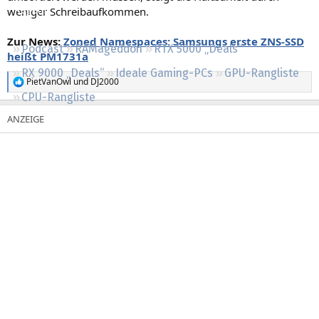
weniger Schreibaufkommen.
Regeln
Zur News:
Zoned Namespaces: Samsungs erste ZNS-SSD
Podcast
RAMageddon
RTX 5000 „Deals“
heißt PM1731a
RX 9000 „Deals“
Ideale Gaming-PCs
GPU-Rangliste
PietVanOwl
und
DJ2000
R
CPU-Rangliste
e
a
k
t
i
o
n
e
n
: