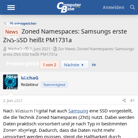
Hauptmenü
Anmelden
Massenspeicher
Ticker
Zoned Namespaces: Samsungs erste
News
Tests
ZNS-SSD heißt PM1731a
E
E
MichaG
2. Juni 2021
Zur News: Zoned Namespaces: Samsungs
Downloads
r
r
erste ZNS-SSD heißt PM1731a
s
s
Preisvergleich
Letzte
1 von 2
Nächste
t
t
e
e
l
l
Forum
MichaG
l
l
Redakteur
Teammitglied
e
t
Aktuelles
r
a
m
Empfohlene Inhalte
2. Juni 2021
#1
Nach Western Digital hat auch
Samsung
eine SSD vorgestellt,
Neue Beiträge
die die Technik Zoned Namespaces (ZNS) nutzt. Dabei werden
Neueste Aktivitäten
Daten praktisch vorsortiert und je nach Typ in bestimmten
Zonen abgelegt. Dadurch, dass die Daten nicht mehr
Leserartikel
umsortiert werden müssen, steigt die Haltbarkeit durch