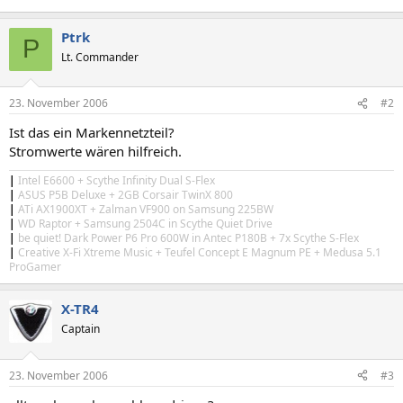
Ptrk
P
Lt. Commander
23. November 2006
#2
Ist das ein Markennetzteil?
Stromwerte wären hilfreich.
|
Intel E6600 + Scythe Infinity Dual S-Flex
|
ASUS P5B Deluxe + 2GB Corsair TwinX 800
|
ATi AX1900XT + Zalman VF900 on Samsung 225BW
|
WD Raptor + Samsung 2504C in Scythe Quiet Drive
|
be quiet! Dark Power P6 Pro 600W in Antec P180B + 7x Scythe S-Flex
|
Creative X-Fi Xtreme Music + Teufel Concept E Magnum PE + Medusa 5.1
ProGamer
X-TR4
Captain
23. November 2006
#3