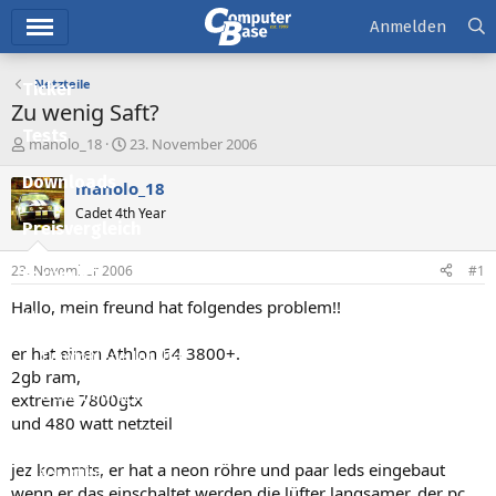
Hauptmenü
Anmelden
Netzteile
Ticker
Zu wenig Saft?
Tests
E
E
manolo_18
23. November 2006
r
r
Downloads
s
s
manolo_18
t
t
Cadet 4th Year
e
e
Preisvergleich
l
l
l
l
23. November 2006
#1
Forum
e
t
r
a
Hallo, mein freund hat folgendes problem!!
Aktuelles
m
er hat einen Athlon 64 3800+.
Empfohlene Inhalte
2gb ram,
Neue Beiträge
extreme 7800gtx
und 480 watt netzteil
Neueste Aktivitäten
jez kommts, er hat a neon röhre und paar leds eingebaut
Leserartikel
wenn er das einschaltet werden die lüfter langsamer, der pc