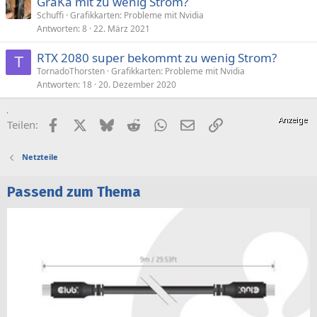
GraKa mit zu wenig Strom?
Schuffi
Grafikkarten: Probleme mit Nvidia
Antworten
8
22. März 2021
RTX 2080 super bekommt zu wenig Strom?
T
TornadoThorsten
Grafikkarten: Probleme mit Nvidia
Antworten
18
20. Dezember 2020
Facebook
X (Twitter)
Bluesky
Reddit
WhatsApp
E-Mail
Link
Teilen:
Netzteile
Passend zum Thema