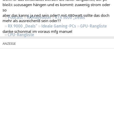
Regeln
bleibt sozusagen hängen und es kommt: zuwenig strom oder
so
aber das kanns ja ned sein oder? mit 480watt sollte das doch
Podcast
RAMageddon
RTX 5000 „Deals“
mehr als ausreichend sein oder??
RX 9000 „Deals“
Ideale Gaming-PCs
GPU-Rangliste
danke schonmal im voraus mfg manuel
CPU-Rangliste