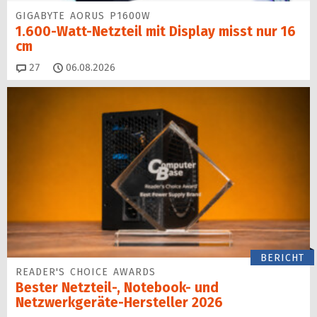
GIGABYTE AORUS P1600W
1.600-Watt-Netzteil mit Display misst nur 16
cm
Kommentare
27
06.08.2026
BERICHT
READER'S CHOICE AWARDS
Bester Netzteil-, Notebook- und
Netzwerkgeräte-Hersteller 2026