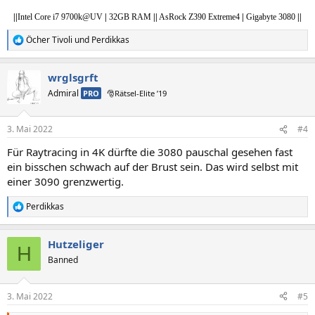
|
|
Intel Core i7 9700k@UV
|
32GB RAM
|
|
AsRock Z390 Extreme4
|
Gigabyte 3080
||
Öcher Tivoli
und
Perdikkas
R
e
a
wrglsgrft
k
t
Admiral
PRO
🎅Rätsel-Elite ’19
i
o
n
3. Mai 2022
#4
e
n
Für Raytracing in 4K dürfte die 3080 pauschal gesehen fast
:
ein bisschen schwach auf der Brust sein. Das wird selbst mit
einer 3090 grenzwertig.
Perdikkas
R
e
a
Hutzeliger
k
H
t
Banned
i
o
n
3. Mai 2022
#5
e
n