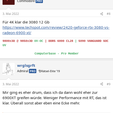
Commodore
PRO
3. Mai 2022
#8
Für 4K klar die 3080 12 Gb
https://www.techspot.com/review/2420-geforce-rtx-3080-vs-
radeon-6900-xt/
9800x3D @ 9850x3D
UV-OC
|
DDR5 6000 CL28
|
5090 VANGUARD SOC
UV
Computerbase -
Pro
Member
wrglsgrft
Admiral
PRO
🎅Rätsel-Elite ’19
3. Mai 2022
#9
Mir ging es eher drum, dass ich da dann wohl eher zur
6900XT greifen würde. Weniger Performance mit RT, das ist
klar. Überall sonst aber eben eine Ecke mehr.