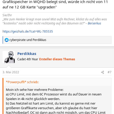
Grafikspeicher in WQHD belegt sind, würde ich nicht von 11
auf ne 12 GB Karte "upgraden"
Sie/Ihr
„Wie zum Henker kriegt man soviel Mist aufn Rechner, klickst du auf alles was
"kostenlos" nackt oder nicht rechtzeitig auf den Bäumen ist?“ –
Berserkus
https://geizhals.de/?cat=WL-785535
cyberpirate
und
Perdikkas
R
e
a
Perdikkas
k
t
Cadet 4th Year
Ersteller dieses Themas
i
o
n
3. Mai 2022
#7
e
n
*Powerpuffi* schrieb:
:
Moin ich sehe hier mehrere Probleme:
a) CPU Limit, mit dem 6C Prozessor wirst du auf Dauer in neuen
Spielen in 4k nicht glücklich werden.
b) Das Netzteil ist hart am Limit, du kannst es gerne mit ner
größeren Graffikarte versuchen, aber ich glaube du hast hier
Nachholbedarf. OC ist dann auch nicht möglich, um das CPU Limit