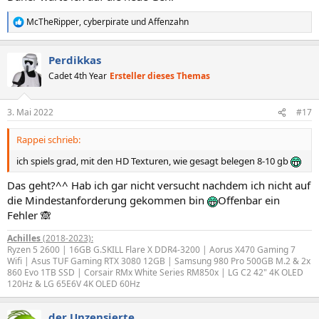
McTheRipper
,
cyberpirate
und
Affenzahn
R
e
a
Perdikkas
k
t
Cadet 4th Year
Ersteller dieses Themas
i
o
n
3. Mai 2022
#17
e
n
Rappei schrieb:
:
ich spiels grad, mit den HD Texturen, wie gesagt belegen 8-10 gb
Das geht?^^ Hab ich gar nicht versucht nachdem ich nicht auf
die Mindestanforderung gekommen bin
Offenbar ein
Fehler 🙈
Achilles
(2018-2023):
Ryzen 5 2600 | 16GB G.SKILL Flare X DDR4-3200 | Aorus X470 Gaming 7
Wifi | Asus TUF Gaming RTX 3080 12GB | Samsung 980 Pro 500GB M.2 & 2x
860 Evo 1TB SSD | Corsair RMx White Series RM850x | LG C2 42" 4K OLED
120Hz & LG 65E6V 4K OLED 60Hz
der Unzensierte