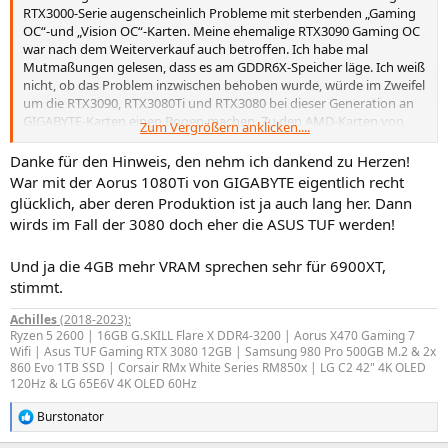
RTX3000-Serie augenscheinlich Probleme mit sterbenden „Gaming
OC“-und „Vision OC“-Karten. Meine ehemalige RTX3090 Gaming OC
war nach dem Weiterverkauf auch betroffen. Ich habe mal
Mutmaßungen gelesen, dass es am GDDR6X-Speicher läge. Ich weiß
nicht, ob das Problem inzwischen behoben wurde, würde im Zweifel
um die RTX3090, RTX3080Ti und RTX3080 bei dieser Generation an
GIGABYTE-Karten einen Bogen machen. Zu den AMD-Karten von
Zum Vergrößern anklicken....
GIGABYTE habe ich nichts negatives im Hinblick auf die Haltbarkeit
gehört.
Danke für den Hinweis, den nehm ich dankend zu Herzen!
https://www.reddit.com/r/gigabyte/comments/n41tfs/6_month_ol
War mit der Aorus 1080Ti von GIGABYTE eigentlich recht
d_rtx_3080_gaming_oc_dead_and_no/
glücklich, aber deren Produktion ist ja auch lang her. Dann
https://forums.tomshardware.com/threads/is-my-3080-ti-
wirds im Fall der 3080 doch eher die ASUS TUF werden!
dead.3734376/
Und ja die 4GB mehr VRAM sprechen sehr für 6900XT,
stimmt.
Achilles
(2018-2023):
Ryzen 5 2600 | 16GB G.SKILL Flare X DDR4-3200 | Aorus X470 Gaming 7
Wifi | Asus TUF Gaming RTX 3080 12GB | Samsung 980 Pro 500GB M.2 & 2x
860 Evo 1TB SSD | Corsair RMx White Series RM850x | LG C2 42" 4K OLED
120Hz & LG 65E6V 4K OLED 60Hz
Burstonator
R
e