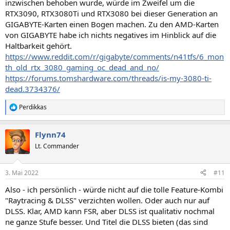
inzwischen behoben wurde, würde im Zweifel um die
RTX3090, RTX3080Ti und RTX3080 bei dieser Generation an
GIGABYTE-Karten einen Bogen machen. Zu den AMD-Karten
von GIGABYTE habe ich nichts negatives im Hinblick auf die
Haltbarkeit gehört.
https://www.reddit.com/r/gigabyte/comments/n41tfs/6_mon
th_old_rtx_3080_gaming_oc_dead_and_no/
https://forums.tomshardware.com/threads/is-my-3080-ti-
dead.3734376/
Perdikkas
R
e
a
Flynn74
k
t
Lt. Commander
i
o
n
3. Mai 2022
#11
e
n
Also - ich persönlich - würde nicht auf die tolle Feature-Kombi
:
"Raytracing & DLSS" verzichten wollen. Oder auch nur auf
DLSS. Klar, AMD kann FSR, aber DLSS ist qualitativ nochmal
ne ganze Stufe besser. Und Titel die DLSS bieten (das sind