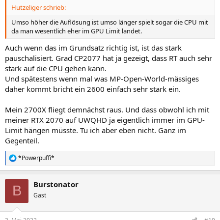
Hutzeliger schrieb:
Umso höher die Auflösung ist umso länger spielt sogar die CPU mit
da man wesentlich eher im GPU Limit landet.
Auch wenn das im Grundsatz richtig ist, ist das stark
pauschalisiert. Grad CP2077 hat ja gezeigt, dass RT auch sehr
stark auf die CPU gehen kann.
Und spätestens wenn mal was MP-Open-World-mässiges
daher kommt bricht ein 2600 einfach sehr stark ein.
Mein 2700X fliegt demnächst raus. Und dass obwohl ich mit
meiner RTX 2070 auf UWQHD ja eigentlich immer im GPU-
Limit hängen müsste. Tu ich aber eben nicht. Ganz im
Gegenteil.
*Powerpuffi*
R
e
a
Burstonator
k
B
t
Gast
i
o
n