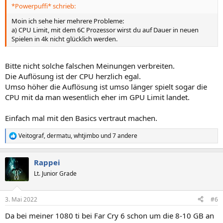
*Powerpuffi* schrieb:
:
Moin ich sehe hier mehrere Probleme:
a) CPU Limit, mit dem 6C Prozessor wirst du auf Dauer in neuen
Spielen in 4k nicht glücklich werden.
Bitte nicht solche falschen Meinungen verbreiten.
Die Auflösung ist der CPU herzlich egal.
Umso höher die Auflösung ist umso länger spielt sogar die
CPU mit da man wesentlich eher im GPU Limit landet.
Einfach mal mit den Basics vertraut machen.
Veitograf
,
dermatu
,
whtjimbo
und 7 andere
R
e
a
Rappei
k
t
Lt. Junior Grade
i
o
n
3. Mai 2022
#6
e
n
Da bei meiner 1080 ti bei Far Cry 6 schon um die 8-10 GB an
: