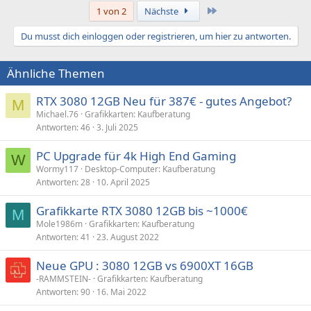
a
Letzte
1 von 2
Nächste
k
t
Du musst dich einloggen oder registrieren, um hier zu antworten.
i
o
n
Ähnliche Themen
e
n
:
RTX 3080 12GB Neu für 387€ - gutes Angebot?
M
Michael.76
Grafikkarten: Kaufberatung
Antworten
46
3. Juli 2025
PC Upgrade für 4k High End Gaming
W
Wormy117
Desktop-Computer: Kaufberatung
Antworten
28
10. April 2025
Grafikkarte RTX 3080 12GB bis ~1000€
M
Mole1986m
Grafikkarten: Kaufberatung
Antworten
41
23. August 2022
Neue GPU : 3080 12GB vs 6900XT 16GB
-RAMMSTEIN-
Grafikkarten: Kaufberatung
Antworten
90
16. Mai 2022