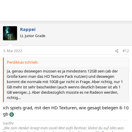
Rappei
Lt. Junior Grade
3. Mai 2022
#12
Perdikkas schrieb:
Ja, genau deswegen müssen es ja mindestens 12GB sein (ab der
Größe kann man das HD Texture Pack nutzen) und deswegen
kommt die normale mit 10GB gar nicht in Frage. Aber richtig, nur 1
GB mehr ist sehr bescheiden (auch wenns deutlich besser ist als 1
GB weniger...). Aber diesbezüglich müsste es ne Radeon werden,
richtig...
ich spiels grad, mit den HD Texturen, wie gesagt belegen 8-10
gb
Sie/Ihr
„Wie zum Henker kriegt man soviel Mist aufn Rechner, klickst du auf alles was