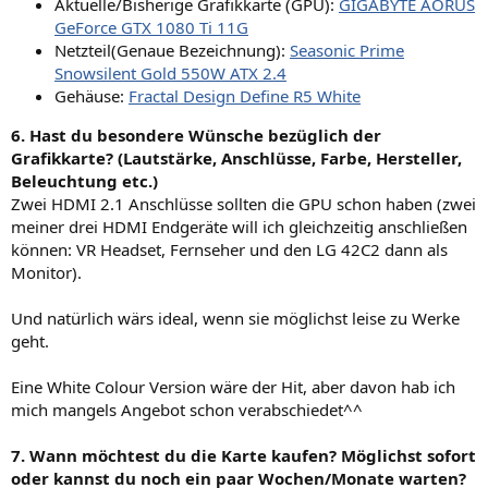
Aktuelle/Bisherige Grafikkarte (GPU):
GIGABYTE AORUS
GeForce GTX 1080 Ti 11G
Netzteil(Genaue Bezeichnung):
Seasonic Prime
Snowsilent Gold 550W ATX 2.4
Gehäuse:
Fractal Design Define R5 White
6. Hast du besondere Wünsche bezüglich der
Grafikkarte? (Lautstärke, Anschlüsse, Farbe, Hersteller,
Beleuchtung etc.)
Zwei HDMI 2.1 Anschlüsse sollten die GPU schon haben (zwei
meiner drei HDMI Endgeräte will ich gleichzeitig anschließen
können: VR Headset, Fernseher und den LG 42C2 dann als
Monitor).
Und natürlich wärs ideal, wenn sie möglichst leise zu Werke
geht.
Eine White Colour Version wäre der Hit, aber davon hab ich
mich mangels Angebot schon verabschiedet^^
7. Wann möchtest du die Karte kaufen? Möglichst sofort
oder kannst du noch ein paar Wochen/Monate warten?