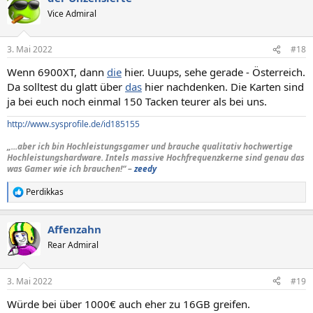
Vice Admiral
3. Mai 2022
#18
Wenn 6900XT, dann
die
hier. Uuups, sehe gerade - Österreich.
Da solltest du glatt über
das
hier nachdenken. Die Karten sind
ja bei euch noch einmal 150 Tacken teurer als bei uns.
http://www.sysprofile.de/id185155
„...aber ich bin Hochleistungsgamer und brauche qualitativ hochwertige
Hochleistungshardware. Intels massive Hochfrequenzkerne sind genau das
was Gamer wie ich brauchen!“ –
zeedy
Perdikkas
R
e
a
Affenzahn
k
t
Rear Admiral
i
o
n
3. Mai 2022
#19
e
n
Würde bei über 1000€ auch eher zu 16GB greifen.
: