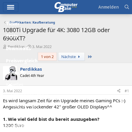
Hauptmenü
Anmelden
Grafikkarten: Kaufberatung
Ticker
1080Ti Upgrade für 4K: 3080 12GB oder
Tests
6900XT?
E
E
Perdikkas
3. Mai 2022
Downloads
r
r
Letzte
1 von 2
Nächste
s
s
Preisvergleich
t
t
e
e
Perdikkas
l
l
Forum
Cadet 4th Year
l
l
e
t
Aktuelles
r
a
3. Mai 2022
#1
m
Empfohlene Inhalte
Es wird langsam Zeit für ein Upgrade meines Gaming PCs :-)
Neue Beiträge
Angesichts verlockender 42" großer OLED Displays^^
Neueste Aktivitäten
1. Wie viel Geld bist du bereit auszugeben?
1200 Euro
Leserartikel