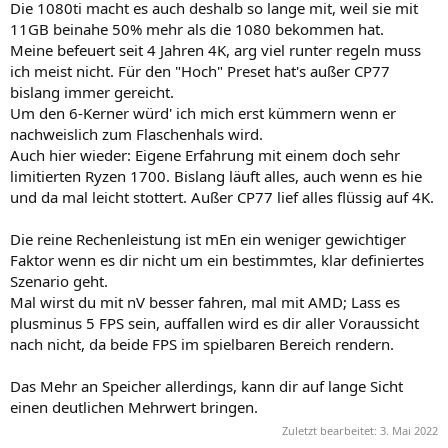
Die 1080ti macht es auch deshalb so lange mit, weil sie mit
11GB beinahe 50% mehr als die 1080 bekommen hat.
Meine befeuert seit 4 Jahren 4K, arg viel runter regeln muss
ich meist nicht. Für den "Hoch" Preset hat's außer CP77
bislang immer gereicht.
Um den 6-Kerner würd' ich mich erst kümmern wenn er
nachweislich zum Flaschenhals wird.
Auch hier wieder: Eigene Erfahrung mit einem doch sehr
limitierten Ryzen 1700. Bislang läuft alles, auch wenn es hie
und da mal leicht stottert. Außer CP77 lief alles flüssig auf 4K.
Die reine Rechenleistung ist mEn ein weniger gewichtiger
Faktor wenn es dir nicht um ein bestimmtes, klar definiertes
Szenario geht.
Mal wirst du mit nV besser fahren, mal mit AMD; Lass es
plusminus 5 FPS sein, auffallen wird es dir aller Voraussicht
nach nicht, da beide FPS im spielbaren Bereich rendern.
Das Mehr an Speicher allerdings, kann dir auf lange Sicht
einen deutlichen Mehrwert bringen.
Zuletzt bearbeitet:
3. Mai 2022