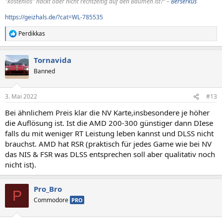
"kostenlos" nackt oder nicht rechtzeitig auf den Bäumen ist?“ –
Berserkus
https://geizhals.de/?cat=WL-785535
Perdikkas
R
e
a
Tornavida
k
t
Banned
i
o
n
3. Mai 2022
#13
e
n
Bei ähnlichem Preis klar die NV Karte,insbesondere je höher
:
die Auflösung ist. Ist die AMD 200-300 günstiger dann DIese
falls du mit weniger RT Leistung leben kannst und DLSS nicht
brauchst. AMD hat RSR (praktisch für jedes Game wie bei NV
das NIS & FSR was DLSS entsprechen soll aber qualitativ noch
nicht ist).
Pro_Bro
P
Commodore
PRO