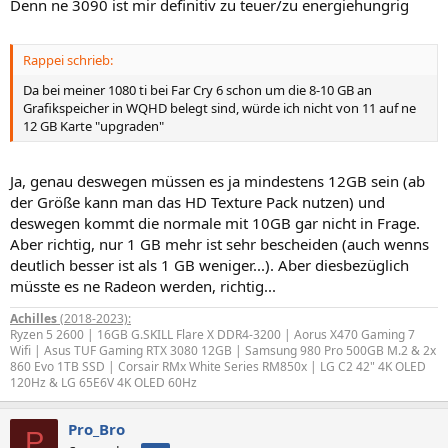
Denn ne 3090 ist mir definitiv zu teuer/zu energiehungrig
Rappei schrieb:
Da bei meiner 1080 ti bei Far Cry 6 schon um die 8-10 GB an
Grafikspeicher in WQHD belegt sind, würde ich nicht von 11 auf ne
12 GB Karte "upgraden"
Ja, genau deswegen müssen es ja mindestens 12GB sein (ab
der Größe kann man das HD Texture Pack nutzen) und
deswegen kommt die normale mit 10GB gar nicht in Frage.
Aber richtig, nur 1 GB mehr ist sehr bescheiden (auch wenns
deutlich besser ist als 1 GB weniger...). Aber diesbezüglich
müsste es ne Radeon werden, richtig...
Achilles
(2018-2023):
Ryzen 5 2600 | 16GB G.SKILL Flare X DDR4-3200 | Aorus X470 Gaming 7
Wifi | Asus TUF Gaming RTX 3080 12GB | Samsung 980 Pro 500GB M.2 & 2x
860 Evo 1TB SSD | Corsair RMx White Series RM850x | LG C2 42" 4K OLED
120Hz & LG 65E6V 4K OLED 60Hz
Pro_Bro
P