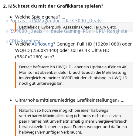
Regeln
2. Möchtest du mit der Grafikkarte spielen?
Welche Spiele genau? …
Podcast
RAMageddon
RTX 5000 „Deals“
Battlefields, Cyberpunk, Assassins Creed, Far Cry 6 etc.
RX 9000 „Deals“
Ideale Gaming-PCs
GPU-Rangliste
CPU-Rangliste
Welche
Auflösung
? Genügen Full HD (1920x1080) oder
WQHD (2560x1440) oder soll es 4K Ultra HD
(3840x2160) sein? …
Derzeit befeuere ich UWQHD - aber ein Update auf einen 4K
Monitor ist absehbar, dafür brauchts auch die Mehrleistung
im Vergleich zu meiner 1080Ti mit der ich bislang in UWQHD
noch gut unterwegs bin.
Ultra/hohe/mittlere/niedrige Grafikeinstellungen? …
Natürlich so hoch wie möglich bei einer halbwegs
vertretbaren Maximalleistung (ich muss nicht die letzten
paar Frames mit unverhältnismäßig mehr Energieverbrauch
herauskitzeln. Lieber ein paar Frames weniger und dafür ein
halbwegs vernünftiger Verbrauch).