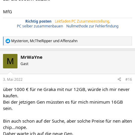
MfG
Richtig posten
/
Leitfaden PC Zusammenstellung
.
PC selber zusammenbauen
/
Nullmethode zur Fehlerfindung
Mysterion
,
McTheRipper
und
Affenzahn
R
e
a
MrWaYne
k
M
t
Gast
i
o
n
3. Mai 2022
#16
e
n
über 1000 € für ne Graka mit nur 12GB, würde ich mir never
:
kaufen.
Bei der jetzigen Gen müssten es für mich minimum 16GB
sein.
Bin auch schon auf der Suche, aber solche Preise für nen alten
chip...nope.
Daher warte ich auf die neue Gen.