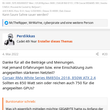
R5 5600 | XFX RX6900XT Merc | 32GB RipJaws 3600 | 256GB 960 EVO | 1TB Crucial BX&MX 300 | Jonsbo
UMX4 | Powered & Cooled by BeQuiet! |
ASUS ROG Flow X13 | Sony 55XE9005 | Denon X1400H | Dali Zensor
Kann Saure Sahne sauer werden?
McTheRipper
,
MrWaYne
,
cyberpirate
und eine weitere Person
R
e
a
Perdikkas
k
t
Cadet 4th Year
Ersteller dieses Themas
i
o
n
4. Mai 2022
#20
e
n
Danke für all die Beiträge und Meinungen.
:
Hat jemand Erfahrungen bzw. eine Einschätzung zum
angepeilten stärkeren Netzteil?
Corsair RMx White Series RM850x 2018, 850W ATX 2.4
Sollten es 850 Watt sein oder reichen auch 750 für die
angepeilten GPUs?
Burstonator schrieb:
Was ich eigentlich mitteilen möchte: GIGABYTE hatte zu Anfang der