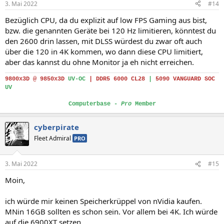
3. Mai 2022
#14
Bezüglich CPU, da du explizit auf low FPS Gaming aus bist,
bzw. die genannten Geräte bei 120 Hz limitieren, könntest du
den 2600 drin lassen, mit DLSS würdest du zwar oft auch
über die 120 in 4K kommen, wo dann diese CPU limitiert,
aber das kannst du ohne Monitor ja eh nicht erreichen.
9800x3D @ 9850x3D
UV-OC
|
DDR5 6000 CL28
|
5090 VANGUARD SOC
UV
Computerbase -
Pro
Member
cyberpirate
Fleet Admiral
PRO
3. Mai 2022
#15
Moin,
ich würde mir keinen Speicherkrüppel von nVidia kaufen.
MNin 16GB sollten es schon sein. Vor allem bei 4K. Ich würde
auf die 6900XT setzen.