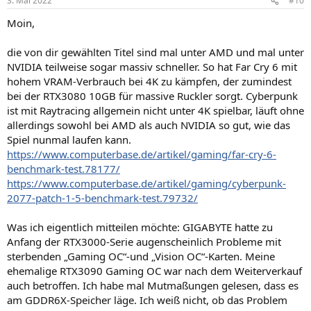
3. Mai 2022
#10
e
n
Moin,
:
die von dir gewählten Titel sind mal unter AMD und mal unter
NVIDIA teilweise sogar massiv schneller. So hat Far Cry 6 mit
hohem VRAM-Verbrauch bei 4K zu kämpfen, der zumindest
bei der RTX3080 10GB für massive Ruckler sorgt. Cyberpunk
ist mit Raytracing allgemein nicht unter 4K spielbar, läuft ohne
allerdings sowohl bei AMD als auch NVIDIA so gut, wie das
Spiel nunmal laufen kann.
https://www.computerbase.de/artikel/gaming/far-cry-6-
benchmark-test.78177/
https://www.computerbase.de/artikel/gaming/cyberpunk-
2077-patch-1-5-benchmark-test.79732/
Was ich eigentlich mitteilen möchte: GIGABYTE hatte zu
Anfang der RTX3000-Serie augenscheinlich Probleme mit
sterbenden „Gaming OC“-und „Vision OC“-Karten. Meine
ehemalige RTX3090 Gaming OC war nach dem Weiterverkauf
auch betroffen. Ich habe mal Mutmaßungen gelesen, dass es
am GDDR6X-Speicher läge. Ich weiß nicht, ob das Problem