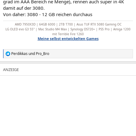
grad im AAA Bereich ne Menge), rennen auch super in 4K
damit auf der 3080.
Von daher: 3080 - 12 GB reichen durchaus
AMD 7950X3D | 64GB 6000 | 2TB T700 | Asus TUF RTX 5080 Gaming OC
LG OLED evo G3 55''
|
Mac Studio M4 Max | Synology DS720+ | PS5 Pro | Amiga 1200
mit Terrible Fire 1260
Meine selbst entwickelten Games
Perdikkas
und
Pro_Bro
R
e
a
k
t
i
o
n
e
n
: