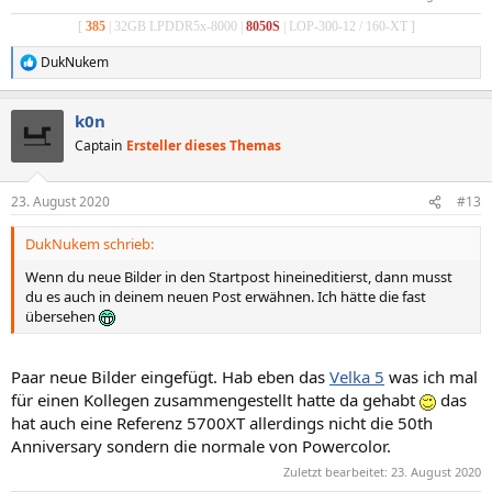
[
385
| 32GB LPDDR5x-8000 |
8050S
| LOP-300-12 / 160-XT ]
DukNukem
R
e
a
k0n
k
t
Captain
Ersteller dieses Themas
i
o
n
23. August 2020
#13
e
n
DukNukem schrieb:
:
Wenn du neue Bilder in den Startpost hineineditierst, dann musst
du es auch in deinem neuen Post erwähnen. Ich hätte die fast
übersehen
Paar neue Bilder eingefügt. Hab eben das
Velka 5
was ich mal
für einen Kollegen zusammengestellt hatte da gehabt
das
hat auch eine Referenz 5700XT allerdings nicht die 50th
Anniversary sondern die normale von Powercolor.
Zuletzt bearbeitet:
23. August 2020