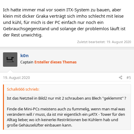
Ich hatte immer mal vor soein ITX-System zu bauen, aber
klein mit dicker Graka verträgt sich imho schlecht mit leise
und kühl, für mich is der PC einfach nur noch ein
Gebrauchsgegenstand und solange der problemlos läuft ist
der Rest unwichtig.
Zuletzt bearbeitet:
19. August 2020
k0n
Captain
Ersteller dieses Themas
19. August 2020
#5
Schalk666 schrieb:
Ist das Netzteil in Bild2 nur mit 2 schrauben ans Blech "geklemmt" ?
Finde die Mini-PCs meistens auch zu fummelig, wenn man mal was
verändern will / muss, da ist mir eigentlich ein µATX - Tower für den
Alltag lieber, wo ich keinerlei Restriktionen bei Kühlern hab und
große Gehäuselüfter einbauen kann.