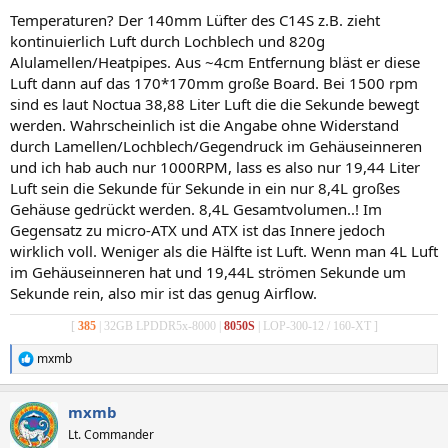
Temperaturen? Der 140mm Lüfter des C14S z.B. zieht
kontinuierlich Luft durch Lochblech und 820g
Alulamellen/Heatpipes. Aus ~4cm Entfernung bläst er diese
Luft dann auf das 170*170mm große Board. Bei 1500 rpm
sind es laut Noctua 38,88 Liter Luft die die Sekunde bewegt
werden. Wahrscheinlich ist die Angabe ohne Widerstand
durch Lamellen/Lochblech/Gegendruck im Gehäuseinneren
und ich hab auch nur 1000RPM, lass es also nur 19,44 Liter
Luft sein die Sekunde für Sekunde in ein nur 8,4L großes
Gehäuse gedrückt werden. 8,4L Gesamtvolumen..! Im
Gegensatz zu micro-ATX und ATX ist das Innere jedoch
wirklich voll. Weniger als die Hälfte ist Luft. Wenn man 4L Luft
im Gehäuseinneren hat und 19,44L strömen Sekunde um
Sekunde rein, also mir ist das genug Airflow.
[
385
| 32GB LPDDR5x-8000 |
8050S
| LOP-300-12 / 160-XT ]
mxmb
R
e
a
mxmb
k
t
Lt. Commander
i