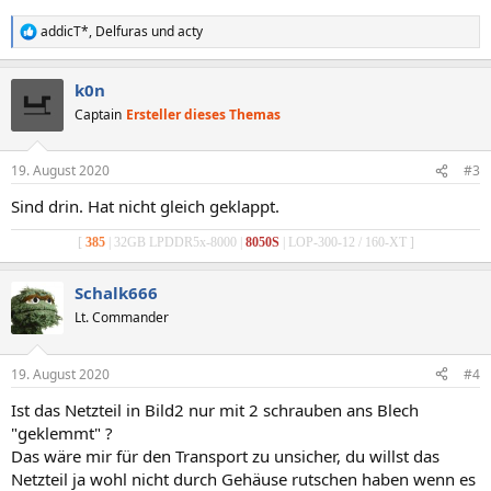
addicT*
,
Delfuras
und
acty
R
e
a
k0n
k
t
Captain
Ersteller dieses Themas
i
o
n
19. August 2020
#3
e
n
Sind drin. Hat nicht gleich geklappt.
:
[
385
| 32GB LPDDR5x-8000 |
8050S
| LOP-300-12 / 160-XT ]
Schalk666
Lt. Commander
19. August 2020
#4
Ist das Netzteil in Bild2 nur mit 2 schrauben ans Blech
"geklemmt" ?
Das wäre mir für den Transport zu unsicher, du willst das
Netzteil ja wohl nicht durch Gehäuse rutschen haben wenn es