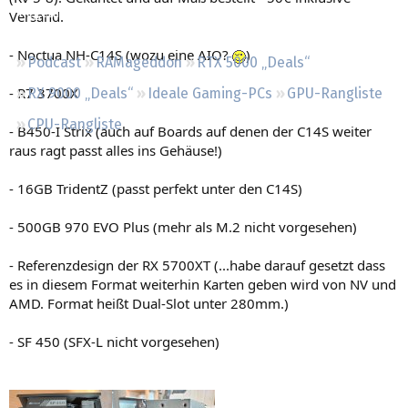
Regeln
Versand.
- Noctua NH-C14S (wozu eine AIO?
)
Podcast
RAMageddon
RTX 5000 „Deals“
- R7 3700X
RX 9000 „Deals“
Ideale Gaming-PCs
GPU-Rangliste
CPU-Rangliste
- B450-I Strix (auch auf Boards auf denen der C14S weiter
raus ragt passt alles ins Gehäuse!)
- 16GB TridentZ (passt perfekt unter den C14S)
- 500GB 970 EVO Plus (mehr als M.2 nicht vorgesehen)
- Referenzdesign der RX 5700XT (...habe darauf gesetzt dass
es in diesem Format weiterhin Karten geben wird von NV und
AMD. Format heißt Dual-Slot unter 280mm.)
- SF 450 (SFX-L nicht vorgesehen)