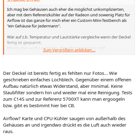
Ich mag bei Gehäusen auch eher die möglichst unkomplizierten,
aber mit dem Referenzkühler auf der Radeon und sowenig Platz für
Airflow ist das ganze für mich eher ein Custom-Mini-Testbench als
"ein Gehäuse für Jedermann".
Wär auf z.b. Temperatur und Lautstärke vergleiche wenn der Deckel
fertig ist gespannt.
Mir ist aber auch Lautstärke, Betriebstemperatur und
Zum Vergrößern anklicken....
Wartungsfreundlichkeit wichtiger als die Miniaturisierung auf jeden
Preis. MfG.
Der Deckel ist bereits fertig es fehlten nur Fotos... Wie
geschrieben einfaches Lochblech. Gegenüber einem offenen
Aufbau natürlich etwas Widerstand, aber minimal. Keine
Staubfilter sondern hin und wieder mal eine Reinigung. Tests
zum C14S und zur Referenz 5700XT kann man ergoogeln
bzw. gibt es bestimmt hier bei CB.
Airflow? Karte und CPU-Kühler saugen von außerhalb des
Gehäuses an und irgendwo drückt es die Luft auch wieder
raus.