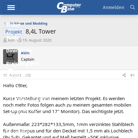
Hauptmenü
Anmelden
Gehäuse und Modding
Ticker
8,4L Tower
Projekt
Tests
E
E
k0n
19. August 2020
r
r
Downloads
s
s
k0n
t
t
Captain
e
e
Preisvergleich
l
l
l
l
19. August 2020
#1
Forum
e
t
r
a
Hallo CBler,
Aktuelles
m
Kurze Vorstellung von meinem letzten Projekt. Es werden
Empfohlene Inhalte
noch mehr Fotos folgen auch zu meinem gesamten mobilen
Neue Beiträge
Set-Up (mit Koffer und 17" Monitor). Das wichtigste jetzt.
Neueste Aktivitäten
Außenmaße: 223*282*133,5mm, 1mm verzinktes Stahlblech
für den Korpus und für den Deckel mit 1,5 mm als Lochblech
Leserartikel
(Rv 5-8). Gekantet und auf Maß bestellt ~50€ inklusive