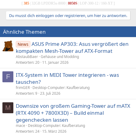
[
385
| 32GB LPDDR5x-8000 |
8050S
| LOP-300-12 / 160-XT ]
Du musst dich einloggen oder registrieren, um hier zu antworten.
Ähnliche Themen
ASUS Prime AP303: Asus vergrößert den
News
kompakten Mesh-Tower auf ATX-Format
AbstaubBaer
Gehäuse und Modding
Antworten
20
11. Januar 2026
ITX-System in MIDI Tower integrieren - was
F
tauschen?
frimGER
Desktop-Computer: Kaufberatung
Antworten
9
23. Juli 2026
Downsize von großem Gaming-Tower auf mATX
M
(RTX 4090 + 7800X3D) – Build einmal
gegenchecken lassen
mace
Desktop-Computer: Kaufberatung
Antworten
24
15. März 2026