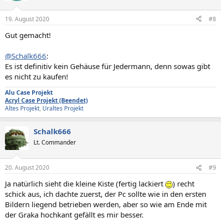
o
n
19. August 2020
#8
e
n
Gut gemacht!
:
@Schalk666
:
Es ist definitiv kein Gehäuse für Jedermann, denn sowas gibt
es nicht zu kaufen!
Alu Case Projekt
Acryl Case Projekt (Beendet)
Altes Projekt
,
Uraltes Projekt
Schalk666
Lt. Commander
20. August 2020
#9
Ja natürlich sieht die kleine Kiste (fertig lackiert
) recht
schick aus, ich dachte zuerst, der Pc sollte wie in den ersten
Bildern liegend betrieben werden, aber so wie am Ende mit
der Graka hochkant gefällt es mir besser.