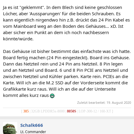
Ja es ist "geklemmt". In dem Blech sind keine geschlossen
Löcher, aber 'Aussparungen' für die beiden Schrauben. Es
kann eigentlich nirgendwo hin z.B. drückt das 24 Pin Kabel es
vom Mainboard weg an den Boden des Gehäuses... xD. Ist
aber sicher ein Punkt an dem ich noch nachbessern
könnte/würde.
Das Gehäuse ist bisher bestimmt das einfachste was ich hatte.
Board fertig machen (24 Pin eingesteckt). Board ins Gehäuse.
Dann das Netzteil rein und 24 Pin ans Netzteil. 8 Pin legen
und an Netzteil und Board. 6 und 8 Pin PCIE ans Netzteil und
zwischen Netzteil und Kühler parken. Karte rein. PCIEs an die
Karte. Will ich an die M.2 SSD auf der Vorderseite kommt die
Grafikkarte kurz raus. Will ich an die auf der Unterseite
kommt alles kurz raus
Zuletzt bearbeitet:
19. August 2020
[
385
| 32GB LPDDR5x-8000 |
8050S
| LOP-300-12 / 160-XT ]
Schalk666
Lt. Commander