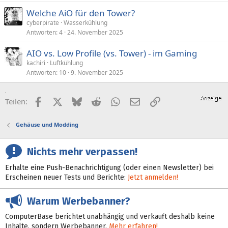
Welche AiO für den Tower?
cyberpirate
Wasserkühlung
Antworten
4
24. November 2025
AIO vs. Low Profile (vs. Tower) - im Gaming
kachiri
Luftkühlung
Antworten
10
9. November 2025
Facebook
X (Twitter)
Bluesky
Reddit
WhatsApp
E-Mail
Link
Teilen:
Gehäuse und Modding
Nichts mehr verpassen!
Erhalte eine Push-Benachrichtigung (oder einen Newsletter) bei
Erscheinen neuer Tests und Berichte:
Jetzt anmelden!
Warum Werbebanner?
ComputerBase berichtet unabhängig und verkauft deshalb keine
Inhalte, sondern Werbebanner.
Mehr erfahren!