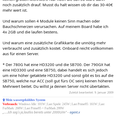
noch zusätzlich drauf. Musst du halt wissen ob dir das 30-40€
mehr wert ist.
Und warum sollen 4 Module keinen Sinn machen oder
Bauchschmerzen verursachen. Auf meinem Board habe ich
4x 2GB und die laufen bestens.
Und warum eine zusätzliche Grafikkarte die unnötig mehr
verbraucht und zusätzlich kostet. Onboard reicht vollkommen
aus für einen Server.
* Der 780G hat eine HD3200 und die SB700. Der 790GX hat
eine HD3300 und eine SB750, dabei handelt es sich jedoch
um eine höher getaktete HD3200 und sonst gibt es bis auf die
SB750, welche nur ACC (soll gut fürs OC sein) keinen höheren
Mehrwert beitet. Du willst ja deinen Server nicht übertakten.
Zuletzt bearbeitet:
9. Januar 2009
۩ Mein wassergekühltes System
Verbrauch:
Windows Idle: 101W | Last Spiele: 245W | Last Prime95: 161W | Last
FurMark: 268W | Last Prime95 + FurMark 299W
„.....Ich sag´s ja,lautlos bereits unter 2000U/m“ –
agent.x