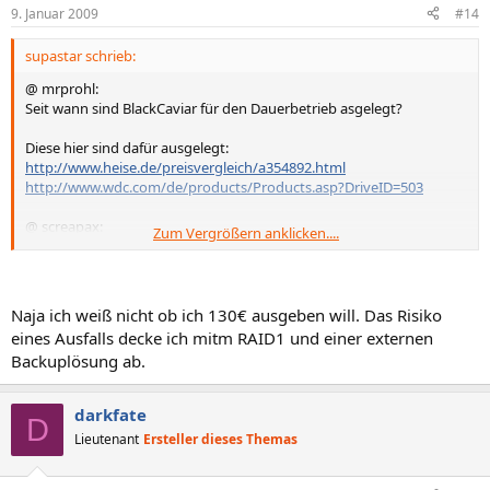
9. Januar 2009
#14
supastar schrieb:
@ mrprohl:
Seit wann sind BlackCaviar für den Dauerbetrieb asgelegt?
Diese hier sind dafür ausgelegt:
http://www.heise.de/preisvergleich/a354892.html
http://www.wdc.com/de/products/Products.asp?DriveID=503
@ screapax:
Zum Vergrößern anklicken....
Wie kann man nur RAID 0 empfehlen?
Naja ich weiß nicht ob ich 130€ ausgeben will. Das Risiko
eines Ausfalls decke ich mitm RAID1 und einer externen
Backuplösung ab.
darkfate
D
Lieutenant
Ersteller dieses Themas