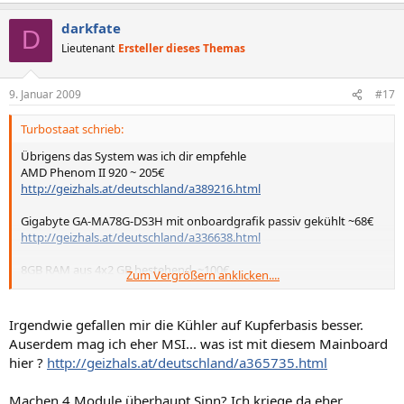
darkfate
D
Lieutenant
Ersteller dieses Themas
9. Januar 2009
#17
Turbostaat schrieb:
Übrigens das System was ich dir empfehle
AMD Phenom II 920 ~ 205€
http://geizhals.at/deutschland/a389216.html
Gigabyte GA-MA78G-DS3H mit onboardgrafik passiv gekühlt ~68€
http://geizhals.at/deutschland/a336638.html
8GB RAM aus 4x2 GB bestehend, ~100€
Zum Vergrößern anklicken....
http://geizhals.at/deutschland/a325975.html
Sind wir grob gerechnet bei 375€ (eher noch weniger weil ich den
Irgendwie gefallen mir die Kühler auf Kupferbasis besser.
RAM aufgerundet habe)
Auserdem mag ich eher MSI... was ist mit diesem Mainboard
hier ?
http://geizhals.at/deutschland/a365735.html
Dann sind noch 500€ für Festplatten, Netzteil, Gehäuse, evtl. sogar
der Phenom II 940 drin
Machen 4 Module überhaupt Sinn? Ich kriege da eher