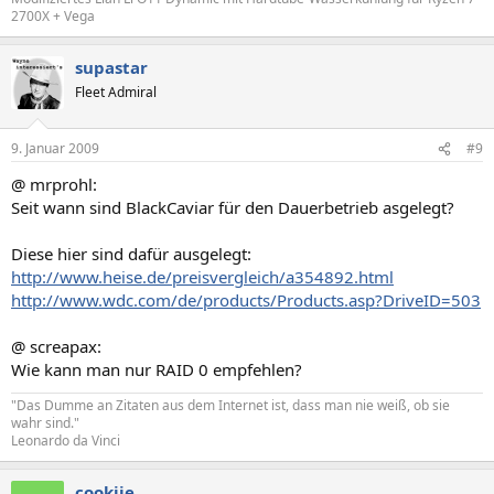
2700X + Vega
supastar
Fleet Admiral
9. Januar 2009
#9
@ mrprohl:
Seit wann sind BlackCaviar für den Dauerbetrieb asgelegt?
Diese hier sind dafür ausgelegt:
http://www.heise.de/preisvergleich/a354892.html
http://www.wdc.com/de/products/Products.asp?DriveID=503
@ screapax:
Wie kann man nur RAID 0 empfehlen?
"Das Dumme an Zitaten aus dem Internet ist, dass man nie weiß, ob sie
wahr sind."
Leonardo da Vinci
cookiie