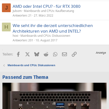
AMD oder Intel CPU? - für RTX 3080
J
Julsom
Mainboards und CPUs: Kaufberatung
Antworten
21
27. März 2022
Wie seht ihr die derzeit unterschiedlichen
H
Architekturen von AMD und INTEL?
hoxi
Mainboards und CPUs: Diskussionen
Antworten
201
10. August 2017
Facebook
X (Twitter)
Bluesky
Reddit
WhatsApp
E-Mail
Link
Teilen:
Mainboards und CPUs: Diskussionen
Passend zum Thema