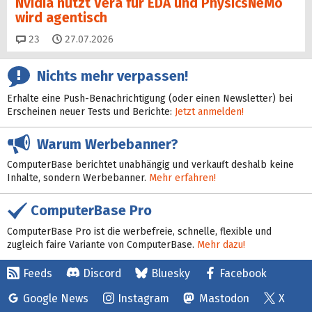
Nvidia nutzt Vera für EDA und PhysicsNeMo
wird agentisch
Kommentare
23
27.07.2026
Nichts mehr verpassen!
Erhalte eine Push-Benachrichtigung (oder einen Newsletter) bei
Erscheinen neuer Tests und Berichte:
Jetzt anmelden!
Warum Werbebanner?
ComputerBase berichtet unabhängig und verkauft deshalb keine
Inhalte, sondern Werbebanner.
Mehr erfahren!
ComputerBase Pro
ComputerBase Pro ist die werbefreie, schnelle, flexible und
zugleich faire Variante von ComputerBase.
Mehr dazu!
Feeds
Discord
Bluesky
Facebook
Google News
Instagram
Mastodon
X