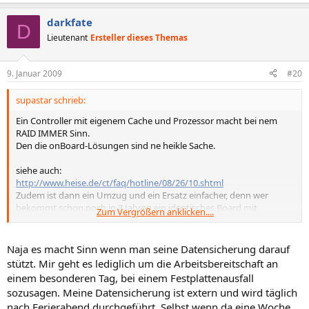
darkfate
D
Lieutenant
Ersteller dieses Themas
9. Januar 2009
#20
supastar schrieb:
Ein Controller mit eigenem Cache und Prozessor macht bei nem
RAID IMMER Sinn.
Den die onBoard-Lösungen sind ne heikle Sache.
siehe auch:
http://www.heise.de/ct/faq/hotline/08/26/10.shtml
Zudem ist dann ein Umzug und ein Ersatz einfacher, denn wer
bekommt schon noch in 3 Jahren ein identisches Board mit
Zum Vergrößern anklicken....
passendem onBoard-RAID-Controller.
OnBoard-Grafikkarte reicht völlig, warum sonst sind nahezu alle
Naja es macht Sinn wenn man seine Datensicherung darauf
Server-Boards damit ausgestattet?
stützt. Mir geht es lediglich um die Arbeitsbereitschaft an
Notfalls kannst du dann immer noch eine stecken, falls diese
einem besonderen Tag, bei einem Festplattenausfall
tatsächlich ausfallen sollte, was aber sehr unwahrscheinlich ist.
sozusagen. Meine Datensicherung ist extern und wird täglich
nach Ferierabend durchgeführt. Selbst wenn da eine Woche