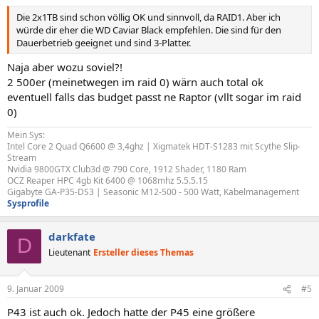
Die 2x1TB sind schon völlig OK und sinnvoll, da RAID1. Aber ich
würde dir eher die WD Caviar Black empfehlen. Die sind für den
Dauerbetrieb geeignet und sind 3-Platter.
Naja aber wozu soviel?!
2 500er (meinetwegen im raid 0) wärn auch total ok
eventuell falls das budget passt ne Raptor (vllt sogar im raid
0)
Mein Sys:
Intel Core 2 Quad Q6600 @ 3,4ghz | Xigmatek HDT-S1283 mit Scythe Slip-
Stream
Nvidia 9800GTX Club3d @ 790 Core, 1912 Shader, 1180 Ram
OCZ Reaper HPC 4gb Kit 6400 @ 1068mhz 5.5.5.15
Gigabyte GA-P35-DS3 | Seasonic M12-500 - 500 Watt, Kabelmanagement
Sysprofile
darkfate
D
Lieutenant
Ersteller dieses Themas
9. Januar 2009
#5
P43 ist auch ok. Jedoch hatte der P45 eine größere