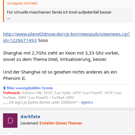
screapax schrieb:
Für virtuelle maschienen fände ich Intel aufjedenfall besser
....
http://www.planet3dnow.de/cgi-bin/newspub/viewnews.cgi?
id=1226671493
Soso
Shanghai mit 2,7Ghz zieht an Xeon mit 3,33 Ghz vorbei,
soviel zu dem Thema Intel, Virtualisierung, besser.
Und der Shanghai ist so gesehen nichts anderes als ein
Phenom II.
۩ Mein wassergekühltes System
Verbrauch:
Windows Idle: 101W | Last Spiele: 245W | Last Prime95: 161W | Last
FurMark: 268W | Last Prime95 + FurMark 299W
„.....Ich sag´s ja,lautlos bereits unter 2000U/m“ –
agent.x
darkfate
D
Lieutenant
Ersteller dieses Themas