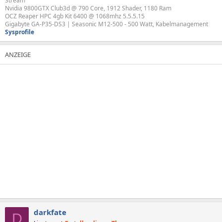
Stream
Nvidia 9800GTX Club3d @ 790 Core, 1912 Shader, 1180 Ram
OCZ Reaper HPC 4gb Kit 6400 @ 1068mhz 5.5.5.15
Gigabyte GA-P35-DS3 | Seasonic M12-500 - 500 Watt, Kabelmanagement
Sysprofile
darkfate
D