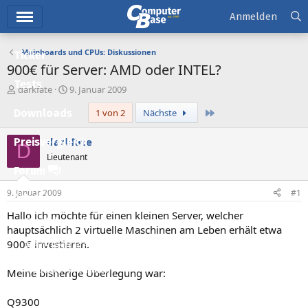
Hauptmenü
Anmelden
Mainboards und CPUs: Diskussionen
Ticker
900€ für Server: AMD oder INTEL?
Tests
E
E
darkfate
9. Januar 2009
r
r
Letzte
Downloads
1 von 2
Nächste
s
s
t
t
e
e
darkfate
Preisvergleich
D
l
l
Lieutenant
l
l
Forum
e
t
r
a
9. Januar 2009
#1
Aktuelles
m
Hallo ich möchte für einen kleinen Server, welcher
Empfohlene Inhalte
hauptsächlich 2 virtuelle Maschinen am Leben erhält etwa
900€ investieren.
Neue Beiträge
Neueste Aktivitäten
Meine bisherige Überlegung war:
Leserartikel
Q9300