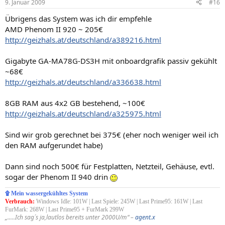
9. Januar 2009
#16
Übrigens das System was ich dir empfehle
AMD Phenom II 920 ~ 205€
http://geizhals.at/deutschland/a389216.html
Gigabyte GA-MA78G-DS3H mit onboardgrafik passiv gekühlt
~68€
http://geizhals.at/deutschland/a336638.html
8GB RAM aus 4x2 GB bestehend, ~100€
http://geizhals.at/deutschland/a325975.html
Sind wir grob gerechnet bei 375€ (eher noch weniger weil ich
den RAM aufgerundet habe)
Dann sind noch 500€ für Festplatten, Netzteil, Gehäuse, evtl.
sogar der Phenom II 940 drin
۩ Mein wassergekühltes System
Verbrauch:
Windows Idle: 101W | Last Spiele: 245W | Last Prime95: 161W | Last
FurMark: 268W | Last Prime95 + FurMark 299W
„.....Ich sag´s ja,lautlos bereits unter 2000U/m“ –
agent.x