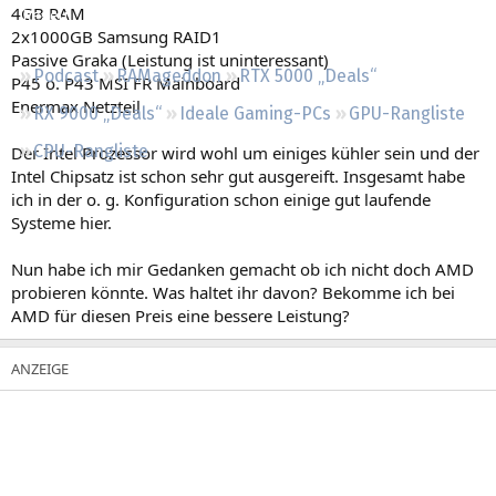
4GB RAM
Regeln
2x1000GB Samsung RAID1
Passive Graka (Leistung ist uninteressant)
Podcast
RAMageddon
RTX 5000 „Deals“
P45 o. P43 MSI FR Mainboard
Enermax Netzteil
RX 9000 „Deals“
Ideale Gaming-PCs
GPU-Rangliste
CPU-Rangliste
Der Intel Prozessor wird wohl um einiges kühler sein und der
Intel Chipsatz ist schon sehr gut ausgereift. Insgesamt habe
ich in der o. g. Konfiguration schon einige gut laufende
Systeme hier.
Nun habe ich mir Gedanken gemacht ob ich nicht doch AMD
probieren könnte. Was haltet ihr davon? Bekomme ich bei
AMD für diesen Preis eine bessere Leistung?