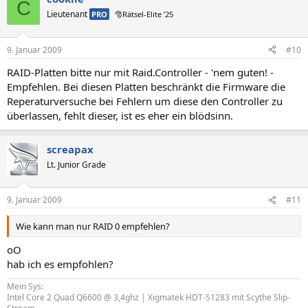
C
Lieutenant
PRO
🎅Rätsel-Elite ’25
9. Januar 2009
#10
RAID-Platten bitte nur mit Raid.Controller - 'nem guten! -
Empfehlen. Bei diesen Platten beschränkt die Firmware die
Reperaturversuche bei Fehlern um diese den Controller zu
überlassen, fehlt dieser, ist es eher ein blödsinn.
screapax
Lt. Junior Grade
9. Januar 2009
#11
Wie kann man nur RAID 0 empfehlen?
oO
hab ich es empfohlen?
Mein Sys:
Intel Core 2 Quad Q6600 @ 3,4ghz | Xigmatek HDT-S1283 mit Scythe Slip-