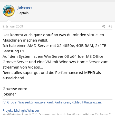
Jokener
Captain
9. Januar 2009
#8
Das kommt auch ganz drauf an was du mit den virtuellen
Maschinen machen willst.
Ich hab einen AMD-Server mit X2 4850e, 4GB RAM, 2x1TB
Samsung F1...
Auf dem System ist ein Win Server 03 x64 fuer MS Office
Groove Server und eine VM mit Windows Home Server zum
streamen von Videos...
Rennt alles super gut und die Performance ist MEHR als
ausreichend.
Gruesse vom:
Jokener
[V] Großer Wasserkühlungsverkauf: Radiatoren, Kühler, Fittinge u.v.m.
Projekt: Midnight Whisper
Modifiziertes Lian Li O11 Dynamic mit Hardtube-Wasserkühlung für Ryzen 7