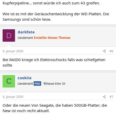
Kupferpipeline... sonst würde ich auch zum 43 greifen.
Wie ist es mit der Geräuschentwicklung der WD Platten. Die
Samsungs sind schön leise.
darkfate
D
Lieutenant
Ersteller dieses Themas
9. Januar 2009
#6
Bei RAID0 kriege ich Elektroschocks falls was schiefgehen
sollte
cookiie
C
Lieutenant
PRO
🎅Rätsel-Elite ’25
9. Januar 2009
#7
Oder die neuen Von Seagate, die haben 500GB-Platter; die
New ist noch recht aktuell.