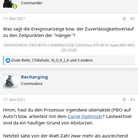
Commander
17. Mai 2021
#2
Was sagt die Ereignisanzeige bzw. der Zuverlässigkeitsverlauf
zu den Zeitpunkten der "Hänger"?
5800X3D/ROG STRIX B550-I GAMING/32GB 3200/Asus RTX 4070 Super/MSI MEG
QD-OLED
Dodo Bello
,
Chillaholic
,
N_O_K_I_A
und 3 andere
R
e
a
Recharging
k
t
Commodore
i
o
n
17. Mai 2021
#3
e
n
Hmm, hast du den Prozessor irgendwie übertaktet (PBO auf
:
Auto?) bzw. arbeitest mit dem
Curve Optimizer
? Lastwechsel
sind da ein häufiger Grund von Abstürzen.
Netzteil sähe von der Watt-Zahl zwar mehr als ausreichend