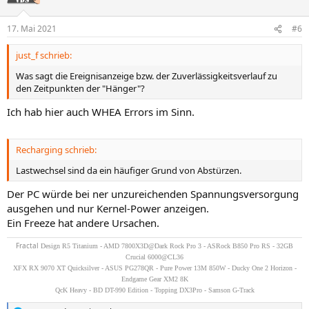
i
o
n
17. Mai 2021
#6
e
n
just_f schrieb:
:
Was sagt die Ereignisanzeige bzw. der Zuverlässigkeitsverlauf zu
den Zeitpunkten der "Hänger"?
Ich hab hier auch WHEA Errors im Sinn.
Recharging schrieb:
Lastwechsel sind da ein häufiger Grund von Abstürzen.
Der PC würde bei ner unzureichenden Spannungsversorgung
ausgehen und nur Kernel-Power anzeigen.
Ein Freeze hat andere Ursachen.
Fractal
Design R5 Titanium - AMD 7800X3D@Dark Rock Pro 3 - ASRock B850 Pro RS - 32GB
Crucial 6000@CL36
XFX RX 9070 XT Quicksilver - ASUS PG278QR - Pure Power 13M 850W - Ducky One 2 Horizon -
Endgame Gear XM2 8K
QcK Heavy - BD DT-990 Edition - Topping DX3Pro - Samson G-Track