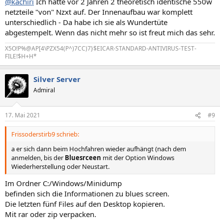
@kachiri
Ich hatte vor 2 Jahren 2 theoretisch identische 550w
netzteile "von" Nzxt auf. Der Innenaufbau war komplett
unterschiedlich - Da habe ich sie als Wundertüte
abgestempelt. Wenn das nicht mehr so ist freut mich das sehr.
X5O!P%@AP[4\PZX54(P^)7CC)7}$EICAR-STANDARD-ANTIVIRUS-TEST-
FILE!$H+H*
Silver Server
Admiral
17. Mai 2021
#9
Frissoderstirb9 schrieb:
a er sich dann beim Hochfahren wieder aufhängt (nach dem
anmelden, bis der
Bluesrceen
mit der Option Windows
Wiederherstellung oder Neustart.
Im Ordner C:/Windows/Minidump
befinden sich die Informationen zu blues screen.
Die letzten fünf Files auf den Desktop kopieren.
Mit rar oder zip verpacken.