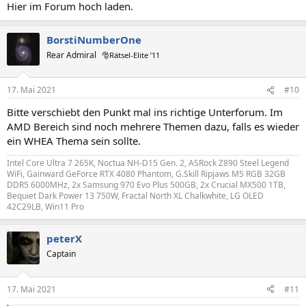
Hier im Forum hoch laden.
BorstiNumberOne
Rear Admiral
🎅Rätsel-Elite ’11
17. Mai 2021
#10
Bitte verschiebt den Punkt mal ins richtige Unterforum. Im
AMD Bereich sind noch mehrere Themen dazu, falls es wieder
ein WHEA Thema sein sollte.
Intel Core Ultra 7 265K, Noctua NH-D15 Gen. 2, ASRock Z890 Steel Legend
WiFi, Gainward GeForce RTX 4080 Phantom, G.Skill Ripjaws M5 RGB 32GB
DDR5 6000MHz, 2x Samsung 970 Evo Plus 500GB, 2x Crucial MX500 1TB,
Bequiet Dark Power 13 750W, Fractal North XL Chalkwhite, LG OLED
42C29LB, Win11 Pro
peterX
Captain
17. Mai 2021
#11