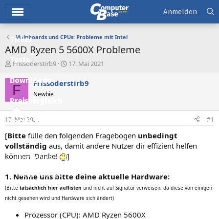
Hauptmenü
Anmelden
Mainboards und CPUs: Probleme mit Intel
Ticker
AMD Ryzen 5 5600X Probleme
Tests
E
E
Frissoderstirb9
17. Mai 2021
r
r
Downloads
s
s
Frissoderstirb9
F
t
t
Newbie
e
e
Preisvergleich
l
l
l
l
17. Mai 2021
#1
Forum
e
t
r
a
[
Bitte
fülle den folgenden Fragebogen
unbedingt
Aktuelles
m
vollständig
aus, damit andere Nutzer dir effizient helfen
können. Danke!
]
Empfohlene Inhalte
Neue Beiträge
1. Nenne uns bitte deine aktuelle Hardware:
(Bitte
tatsächlich hier auflisten
und nicht auf Signatur verweisen, da diese von einigen
Neueste Aktivitäten
nicht gesehen wird und Hardware sich ändert)
Leserartikel
Prozessor (CPU): AMD Ryzen 5600X