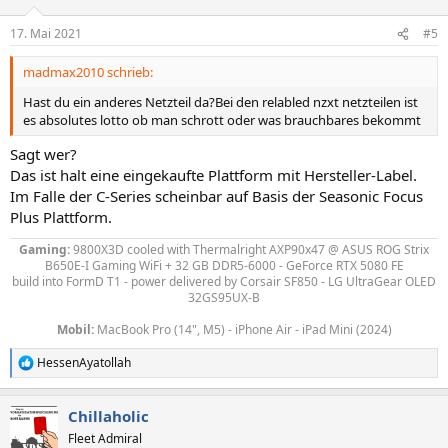
17. Mai 2021
#5
madmax2010 schrieb:
Hast du ein anderes Netzteil da?Bei den relabled nzxt netzteilen ist
es absolutes lotto ob man schrott oder was brauchbares bekommt
Sagt wer?
Das ist halt eine eingekaufte Plattform mit Hersteller-Label.
Im Falle der C-Series scheinbar auf Basis der Seasonic Focus
Plus Plattform.
Gaming:
9800X3D
cooled with Thermalright AXP90x47
@ ASUS ROG Strix
B650E-I Gaming WiFi + 32 GB DDR5-6000 - GeForce RTX 5080 FE
build into FormD T1 - power delivered by
Corsair SF850 - LG UltraGear OLED
32GS95UX-B
Mobil:
MacBook Pro (14", M5) - iPhone Air - iPad Mini (2024)
HessenAyatollah
R
e
a
Chillaholic
k
t
Fleet Admiral