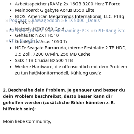
Arbeitsspeicher (RAM): 2x 16GB 3200 Herz T-Force
Regeln
Mainboard: Gigabyte Aorus B550 Elite
BIOS: American Megatrends International, LLC. F13g
Podcast
RAMageddon
RTX 5000 „Deals“
25.03.21
Netzteil: NZXT 850 Gold
RX 9000 „Deals“
Ideale Gaming-PCs
GPU-Rangliste
Gehäuse: NZXT H510
CPU-Rangliste
Grafikkarte: Asus 1050 Ti
HDD: Seagate Barracuda, interne Festplatte 2 TB HDD,
3,5 Zoll, 7200 U/Min, 256 MB Cache
SSD: 1TB Crucial BX500 1TB
Weitere Hardware, die offensichtlich mit dem Problem
zu tun hat(Monitormodell, Kühlung usw.):
2. Beschreibe dein Problem. Je genauer und besser du
dein Problem beschreibst, desto besser kann dir
geholfen werden (zusätzliche Bilder könnten z. B.
hilfreich sein):
Moin liebe Community,