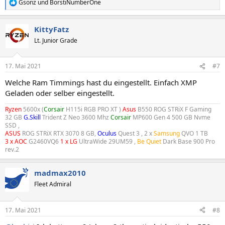
Gsonz
und
BorstiNumberOne
R
e
a
KittyFatz
k
t
Lt. Junior Grade
i
o
n
17. Mai 2021
#7
e
n
Welche Ram Timmings hast du eingestellt. Einfach XMP
:
Geladen oder selber eingestellt.
Ryzen
5600x (
Corsair
H115i RGB PRO XT )
Asus
B550 ROG STRiX F Gaming
32 GB
G.Skill
Trident Z Neo 3600 Mhz
Corsair
MP600 Gen 4 500 GB Nvme
SSD ,
ASUS
ROG STRiX RTX 3070 8 GB,
Oculus
Quest 3 , 2 x
Samsung
QVO 1 TB
3 x AOC
G2460VQ6
1 x LG
UltraWide 29UM59 ,
Be Quiet
Dark Base 900 Pro
rev.2
madmax2010
Fleet Admiral
17. Mai 2021
#8