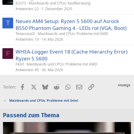
Erzi73
Mainboards und CPUs: Kaufberatung
Antworten
22
1. Dezember 2025
Neues AM4 Setup: Ryzen 5 5600 auf Asrock
T
B550 Phantom Gaming 4 - LEDs rot (VGA, Boot)
TenaciousD
Mainboards und CPUs: Probleme mit AMD
Antworten
19
14. Mai 2026
WHEA-Logger Event 18 (Cache Hierarchy Error)
F
Ryzen 5 5600
F43rl
Mainboards und CPUs: Probleme mit AMD
Antworten
45
30. Mai 2026
Facebook
X (Twitter)
Bluesky
Reddit
WhatsApp
E-Mail
Link
Teilen:
Mainboards und CPUs: Probleme mit Intel
Passend zum Thema