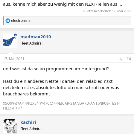
aus, kenne mich aber zu wenig mit den NZXT-Teilen aus ...
Zuletzt bearbeitet:
17. Mai 2021
electronish
R
e
a
madmax2010
k
t
Fleet Admiral
i
o
n
17. Mai 2021
#4
e
n
und was ist da so an programmen im Hintergrund?
:
Hast du ein anderes Netzteil da?Bei den relabled nzxt
netzteilen ist es absolutes lotto ob man schrott oder was
brauchbares bekommt
X5O!P%@AP[4\PZX54(P^)7CC)7}$EICAR-STANDARD-ANTIVIRUS-TEST-
FILE!$H+H*
kachiri
Fleet Admiral