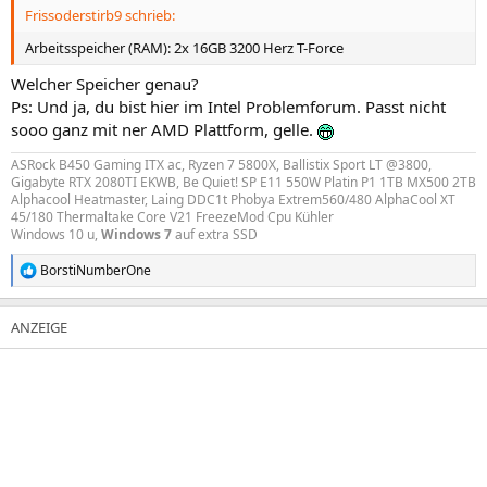
Frissoderstirb9 schrieb:
Arbeitsspeicher (RAM): 2x 16GB 3200 Herz T-Force
Welcher Speicher genau?
Ps: Und ja, du bist hier im Intel Problemforum. Passt nicht
sooo ganz mit ner AMD Plattform, gelle.
ASRock B450 Gaming ITX ac, Ryzen 7 5800X, Ballistix Sport LT @3800,
Gigabyte RTX 2080TI EKWB, Be Quiet! SP E11 550W Platin P1 1TB MX500 2TB
Alphacool Heatmaster, Laing DDC1t Phobya Extrem560/480 AlphaCool XT
45/180 Thermaltake Core V21 FreezeMod Cpu Kühler
Windows 10 u,
Windows 7
auf extra SSD
BorstiNumberOne
R
e
a
k
t
i
o
n
e
n
: