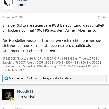
Admiral
3. Januar 2019
#2
Eine per Software steuerbare RGB Beleuchtung, das schüttelt
dir locker nochmal 10% FPS aus dem Ärmel. Aber hallo.
Die Hersteller wissen scheinbar wirklich nicht mehr wie sie
sich von der Konkurrenz abheben sollen. Qualität als
Argument ist ja eher schon Retro.
i5 12700K / Noctua NH-U12P / MSI Z790-P / 64GB G.Skill Trident Z RGB /
Sapphire 7900XT Pukse
/
905P 380GB / WD SN850X 4TB / 860 Evo 500GB
Creative SB Z / Superlux HD681Evo / bq! E11 750W CM / Asus MG278 /
Logitech G213 / G5
MeisterOek
,
Zockmock
,
Thaliya
und 22 andere
R
e
a
Blood011
k
t
Fleet Admiral
i
o
n