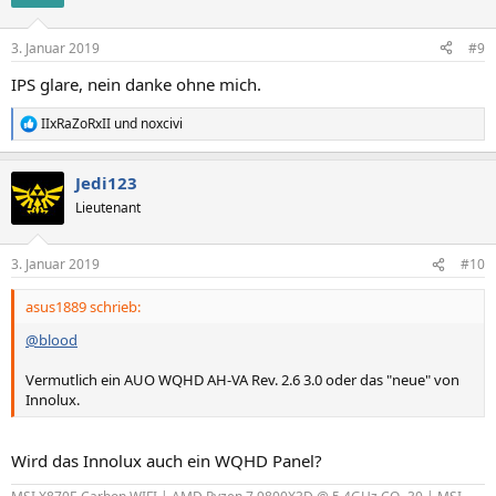
3. Januar 2019
#9
IPS glare, nein danke ohne mich.
IIxRaZoRxII
und
noxcivi
R
e
a
Jedi123
k
t
Lieutenant
i
o
n
3. Januar 2019
#10
e
n
asus1889 schrieb:
:
@blood
Vermutlich ein AUO WQHD AH-VA Rev. 2.6 3.0 oder das "neue" von
Innolux.
Wird das Innolux auch ein WQHD Panel?