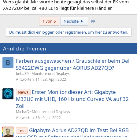
Wers glaubt. Mir wurde heute gesagt das selbst der EK vom
XV272UP bei ca. 480 Euro liegt für kleinere Händler.
Letzte
1 von 6
Nächste
Du musst dich einloggen oder registrieren, um hier zu antworten.
Ähnliche Themen
Farben ausgewaschen / Grauschleier beim Dell
B
S3422DWG gegenüber AORUS AD27QD?
beba89
Monitore und Displays
Antworten
11
28. April 2022
Erster Monitor dieser Art: Gigabyte
News
M32UC mit UHD, 160 Hz und Curved VA auf 32
Zoll
MichaG
Monitore und Displays
Antworten
36
9. Juli 2022
Gigabyte Aorus AD27QD im Test: Bei RGB
Test