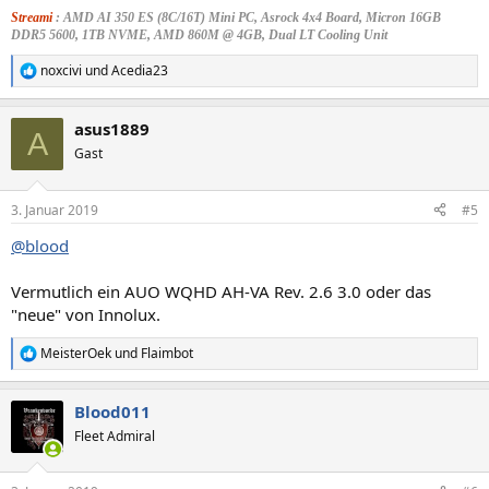
Streami
: AMD AI 350 ES (8C/16T) Mini PC, Asrock 4x4 Board, Micron 16GB
DDR5 5600, 1TB NVME, AMD 860M @ 4GB, Dual LT Cooling Unit
noxcivi
und
Acedia23
R
e
a
asus1889
k
A
t
Gast
i
o
n
3. Januar 2019
#5
e
n
@blood
:
Vermutlich ein AUO WQHD AH-VA Rev. 2.6 3.0 oder das
"neue" von Innolux.
MeisterOek
und
Flaimbot
R
e
a
Blood011
k
t
Fleet Admiral
i
o
n