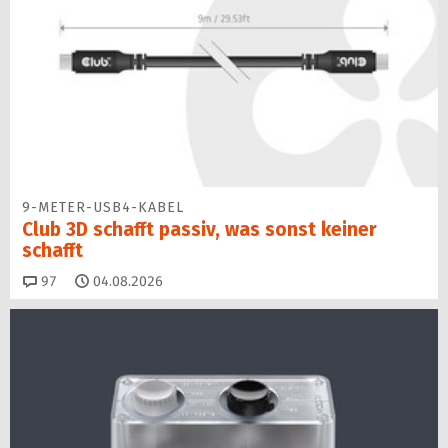
9-METER-USB4-KABEL
Club 3D schafft passiv, was sonst keiner
schafft
Kommentare
97
04.08.2026