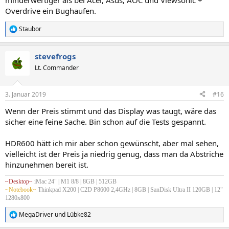
minderwertiger als bei Acer, Asus; AOC und Viewsonic +
Overdrive ein Bughaufen.
Staubor
R
e
a
stevefrogs
k
t
Lt. Commander
i
o
n
3. Januar 2019
#16
e
n
Wenn der Preis stimmt und das Display was taugt, wäre das
:
sicher eine feine Sache. Bin schon auf die Tests gespannt.
HDR600 hätt ich mir aber schon gewünscht, aber mal sehen,
vielleicht ist der Preis ja niedrig genug, dass man da Abstriche
hinzunehmen bereit ist.
~Desktop~
iMac 24" | M1 8/8 | 8GB | 512GB
~Notebook~
Thinkpad X200 | C2D P8600 2,4GHz | 8GB | SanDisk Ultra II 120GB | 12"
1280x800
MegaDriver
und
Lübke82
R
e