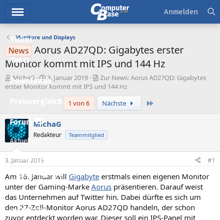
Hauptmenü
Anmelden
Monitore und Displays
Ticker
Aorus AD27QD: Gigabytes erster
News
Tests
Monitor kommt mit IPS und 144 Hz
E
E
MichaG
3. Januar 2019
Zur News: Aorus AD27QD: Gigabytes
Downloads
r
r
erster Monitor kommt mit IPS und 144 Hz
s
s
Preisvergleich
Letzte
1 von 6
Nächste
t
t
e
e
l
l
Forum
MichaG
l
l
Redakteur
Teammitglied
e
t
Aktuelles
r
a
m
Empfohlene Inhalte
3. Januar 2019
#1
Am 16. Januar will
Gigabyte
erstmals einen eigenen Monitor
Neue Beiträge
unter der Gaming-Marke
Aorus
präsentieren. Darauf weist
Neueste Aktivitäten
das Unternehmen auf Twitter hin. Dabei dürfte es sich um
den 27-Zoll-Monitor Aorus AD27QD handeln, der schon
Leserartikel
zuvor entdeckt worden war. Dieser soll ein IPS-Panel mit