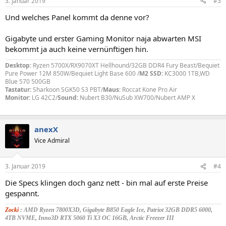
3. Januar 2019
#3
e
n
Und welches Panel kommt da denne vor?
:
Gigabyte und erster Gaming Monitor naja abwarten MSI
bekommt ja auch keine vernünftigen hin.
Desktop:
Ryzen 5700X/RX9070XT Hellhound/32GB DDR4 Fury Beast/Bequiet
Pure Power 12M 850W/Bequiet Light Base 600 /
M2 SSD:
KC3000 1TB,WD
Blue 570 500GB
Tastatur:
Sharkoon SGK50 S3 PBT/
Maus
: Roccat Kone Pro Air
Monitor:
LG 42C2/
Sound:
Nubert B30/NuSub XW700/Nubert AMP X
anexX
Vice Admiral
3. Januar 2019
#4
Die Specs klingen doch ganz nett - bin mal auf erste Preise
gespannt.
Zocki
: AMD Ryzen 7800X3D, Gigabyte B850 Eagle Ice, Patriot 32GB DDR5 6000,
4TB NVME, Inno3D RTX 5060 Ti X3 OC 16GB, Arctic Freezer III