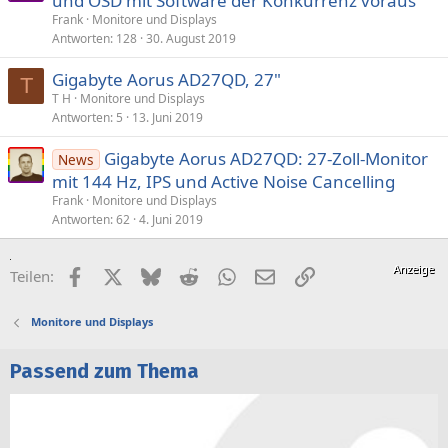
und OSD mit Software der Konkurrenz voraus
Frank
Monitore und Displays
Antworten
128
30. August 2019
Gigabyte Aorus AD27QD, 27"
T
T H
Monitore und Displays
Antworten
5
13. Juni 2019
Gigabyte Aorus AD27QD: 27-Zoll-Monitor
News
mit 144 Hz, IPS und Active Noise Cancelling
Frank
Monitore und Displays
Antworten
62
4. Juni 2019
Facebook
X (Twitter)
Bluesky
Reddit
WhatsApp
E-Mail
Link
Teilen:
Monitore und Displays
Passend zum Thema