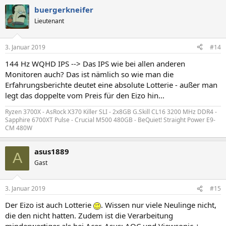
a
buergerkneifer
k
t
Lieutenant
i
o
n
3. Januar 2019
#14
e
n
144 Hz WQHD IPS --> Das IPS wie bei allen anderen
:
Monitoren auch? Das ist nämlich so wie man die
Erfahrungsberichte deutet eine absolute Lotterie - außer man
legt das doppelte vom Preis für den Eizo hin...
Ryzen 3700X - AsRock X370 Killer SLI - 2x8GB G.Skill CL16 3200 MHz DDR4 -
Sapphire 6700XT Pulse - Crucial M500 480GB - BeQuiet! Straight Power E9-
CM 480W
asus1889
A
Gast
3. Januar 2019
#15
Der Eizo ist auch Lotterie
. Wissen nur viele Neulinge nicht,
die den nicht hatten. Zudem ist die Verarbeitung