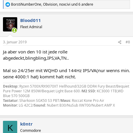
BorstiNumberOne
,
Obvision
,
noxcivi
und 6 andere
R
e
a
Blood011
k
t
Fleet Admiral
i
o
n
3. Januar 2019
#8
e
n
Ja aber von den 10 ist jede rolle
:
abgedeckt,blingbling,IPS,VA,TN..
Mal so 24/25er mit WQHD und 144Hz IPS/VA(nur wenns min.
seine 4000:1 hat) kommt halt nicht.
Desktop:
Ryzen 5700X/RX9070XT Hellhound/32GB DDR4 Fury Beast/Bequiet
Pure Power 12M 850W/Bequiet Light Base 600 /
M2 SSD:
KC3000 1TB,WD
Blue 570 500GB
Tastatur:
Sharkoon SGK50 S3 PBT/
Maus
: Roccat Kone Pro Air
Monitor:
LG 42C2/
Sound:
Nubert B30/NuSub XW700/Nubert AMP X
k0ntr
K
Commodore