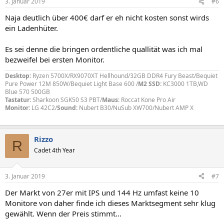
3. Januar 2019
#6
e
n
Naja deutlich über 400€ darf er eh nicht kosten sonst wirds
:
ein Ladenhüter.
Es sei denne die bringen ordentliche quallität was ich mal
bezweifel bei ersten Monitor.
Desktop:
Ryzen 5700X/RX9070XT Hellhound/32GB DDR4 Fury Beast/Bequiet
Pure Power 12M 850W/Bequiet Light Base 600 /
M2 SSD:
KC3000 1TB,WD
Blue 570 500GB
Tastatur:
Sharkoon SGK50 S3 PBT/
Maus
: Roccat Kone Pro Air
Monitor:
LG 42C2/
Sound:
Nubert B30/NuSub XW700/Nubert AMP X
Rizzo
R
Cadet 4th Year
3. Januar 2019
#7
Der Markt von 27er mit IPS und 144 Hz umfast keine 10
Monitore von daher finde ich dieses Marktsegment sehr klug
gewählt. Wenn der Preis stimmt...