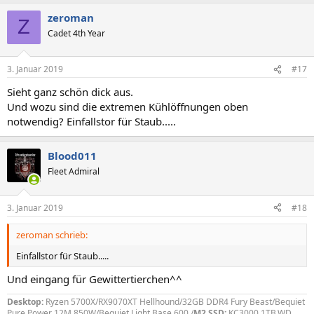
a
zeroman
k
Z
t
Cadet 4th Year
i
o
n
3. Januar 2019
#17
e
n
Sieht ganz schön dick aus.
:
Und wozu sind die extremen Kühlöffnungen oben
notwendig? Einfallstor für Staub.....
Blood011
Fleet Admiral
3. Januar 2019
#18
zeroman schrieb:
Einfallstor für Staub.....
Und eingang für Gewittertierchen^^
Desktop:
Ryzen 5700X/RX9070XT Hellhound/32GB DDR4 Fury Beast/Bequiet
Pure Power 12M 850W/Bequiet Light Base 600 /
M2 SSD:
KC3000 1TB,WD