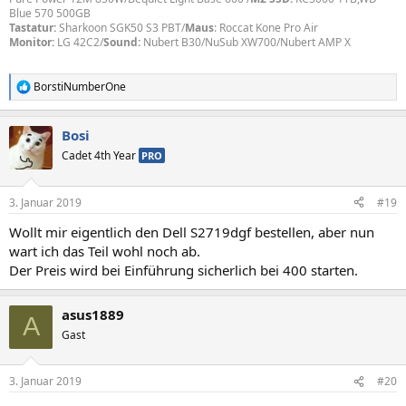
Blue 570 500GB
Tastatur:
Sharkoon SGK50 S3 PBT/
Maus
: Roccat Kone Pro Air
Monitor:
LG 42C2/
Sound:
Nubert B30/NuSub XW700/Nubert AMP X
BorstiNumberOne
R
e
a
Bosi
k
t
Cadet 4th Year
PRO
i
o
n
3. Januar 2019
#19
e
n
Wollt mir eigentlich den Dell S2719dgf bestellen, aber nun
:
wart ich das Teil wohl noch ab.
Der Preis wird bei Einführung sicherlich bei 400 starten.
asus1889
A
Gast
3. Januar 2019
#20