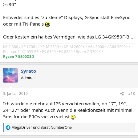
>=30"
Entweder sind es "zu kleine" Displays, G-Sync statt FreeSync
oder mit TN-Panels
Oder kosten ein halbes Vermögen, wie das LG 34GK950F-B...
K6-2 300 / XP 1700+ / XP-M 2500+ / XP-M 2600+ / A64 3000+ / A64 3200+ /
Phenom II X2 555 BE / FX-6300
/ FX-8350
/
Ryzen 7 3700X /
Ryzen 7 5800X3D
Syrato
Admiral
3. Januar 2019
#13
Ich würde nie mehr auf IPS verzichten wollen, ob 17'', 19'',
24'',27'' oder mehr. Auch wenn die Reaktionszeit mit minimal
5ms für die PROs viel zu viel ist
.
MegaDriver
und
BorstiNumberOne
R
e