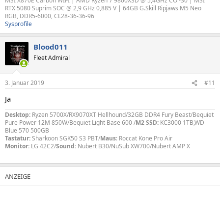
MSI X870E Carbon WIFI | AMD Ryzen 7 9800X3D @ 5,4GHz CO -30 | MSI
RTX 5080 Suprim SOC @ 2,9 GHz 0,885 V | 64GB G.Skill Ripjaws M5 Neo
RGB, DDR5-6000, CL28-36-36-96
Sysprofile
Blood011
Fleet Admiral
3. Januar 2019
#11
Ja
Desktop:
Ryzen 5700X/RX9070XT Hellhound/32GB DDR4 Fury Beast/Bequiet
Pure Power 12M 850W/Bequiet Light Base 600 /
M2 SSD:
KC3000 1TB,WD
Blue 570 500GB
Tastatur:
Sharkoon SGK50 S3 PBT/
Maus
: Roccat Kone Pro Air
Monitor:
LG 42C2/
Sound:
Nubert B30/NuSub XW700/Nubert AMP X