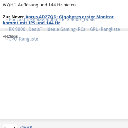
WQHD-Auflösung und 144 Hz bieten.
Regeln
Zur News:
Aorus AD27QD: Gigabytes erster Monitor
Podcast
RAMageddon
RTX 5000 „Deals“
kommt mit IPS und 144 Hz
RX 9000 „Deals“
Ideale Gaming-PCs
GPU-Rangliste
CPU-Rangliste
r4yn3