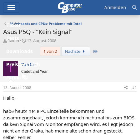
Hauptmenü
Anmelden
Mainboards und CPUs: Probleme mit Intel
Ticker
Asus P5Q - "Kein Signal"
Tests
E
E
Taldin
13. August 2008
r
r
Letzte
Downloads
1 von 2
Nächste
s
s
t
t
e
e
Taldin
Preisvergleich
T
l
l
Cadet 2nd Year
l
l
Forum
e
t
r
a
13. August 2008
#1
Aktuelles
m
Hallo,
Empfohlene Inhalte
habe heute neue PC Einzelteile bekommen und
Neue Beiträge
zusammengebaut, jedoch komme ich nichtmal bis zum BIOS,
Neueste Aktivitäten
da kein Signal vom Monitor empfangen wird, es liegt jedoch
nicht an der Graka, hab meine alte schon dran gesteckt,
Leserartikel
selber Fehler.