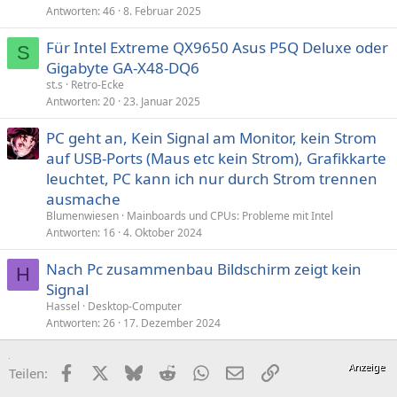
Antworten
46
8. Februar 2025
Für Intel Extreme QX9650 Asus P5Q Deluxe oder
S
Gigabyte GA-X48-DQ6
st.s
Retro-Ecke
Antworten
20
23. Januar 2025
PC geht an, Kein Signal am Monitor, kein Strom
auf USB-Ports (Maus etc kein Strom), Grafikkarte
leuchtet, PC kann ich nur durch Strom trennen
ausmache
Blumenwiesen
Mainboards und CPUs: Probleme mit Intel
Antworten
16
4. Oktober 2024
Nach Pc zusammenbau Bildschirm zeigt kein
H
Signal
Hassel
Desktop-Computer
Antworten
26
17. Dezember 2024
Facebook
X (Twitter)
Bluesky
Reddit
WhatsApp
E-Mail
Link
Teilen: