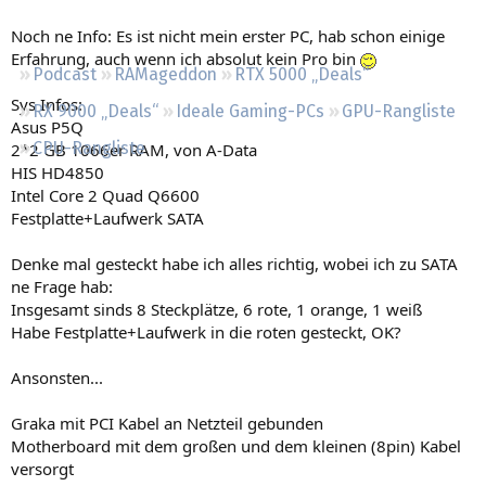
Regeln
Noch ne Info: Es ist nicht mein erster PC, hab schon einige
Erfahrung, auch wenn ich absolut kein Pro bin
Podcast
RAMageddon
RTX 5000 „Deals“
Sys Infos:
RX 9000 „Deals“
Ideale Gaming-PCs
GPU-Rangliste
Asus P5Q
CPU-Rangliste
2*2 GB 1066er RAM, von A-Data
HIS HD4850
Intel Core 2 Quad Q6600
Festplatte+Laufwerk SATA
Denke mal gesteckt habe ich alles richtig, wobei ich zu SATA
ne Frage hab:
Insgesamt sinds 8 Steckplätze, 6 rote, 1 orange, 1 weiß
Habe Festplatte+Laufwerk in die roten gesteckt, OK?
Ansonsten...
Graka mit PCI Kabel an Netzteil gebunden
Motherboard mit dem großen und dem kleinen (8pin) Kabel
versorgt