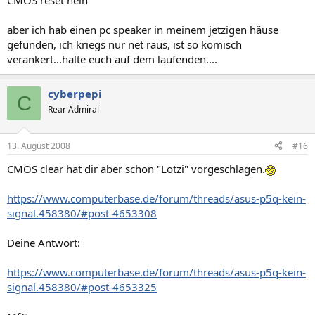
CMOS reset nein
aber ich hab einen pc speaker in meinem jetzigen häuse
gefunden, ich kriegs nur net raus, ist so komisch
verankert...halte euch auf dem laufenden....
cyberpepi
C
Rear Admiral
13. August 2008
#16
CMOS clear hat dir aber schon "Lotzi" vorgeschlagen.
https://www.computerbase.de/forum/threads/asus-p5q-kein-
signal.458380/#post-4653308
Deine Antwort:
https://www.computerbase.de/forum/threads/asus-p5q-kein-
signal.458380/#post-4653325