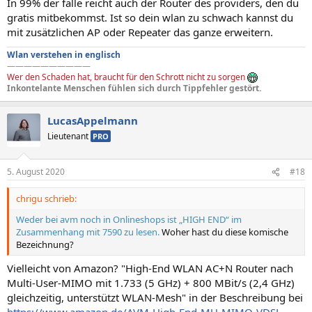
In 99% der fälle reicht auch der Router des providers, den du
gratis mitbekommst. Ist so dein wlan zu schwach kannst du
mit zusätzlichen AP oder Repeater das ganze erweitern.
Wlan verstehen in englisch
——————————
Wer den Schaden hat, braucht für den Schrott nicht zu sorgen
Inkontelante Menschen fühlen sich durch Tippfehler gestört.
LucasAppelmann
Lieutenant
PRO
5. August 2020
#18
chrigu schrieb:
Weder bei avm noch in Onlineshops ist „HIGH END“ im
Zusammenhang mit 7590 zu lesen.
Woher hast du diese komische
Bezeichnung?
Vielleicht von Amazon? "High-End WLAN AC+N Router nach
Multi-User-MIMO mit 1.733 (5 GHz) + 800 MBit/s (2,4 GHz)
gleichzeitig, unterstützt WLAN-Mesh" in der Beschreibung bei
https://www.amazon.de/AVM-High-End-MU-MIMO-VDSL-