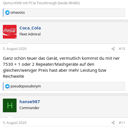
Qemu+KVM mit PCIe Passthrough (beide RX480)
omavoss
R
e
a
Coca_Cola
k
t
Fleet Admiral
i
o
n
5. August 2020
#10
e
n
Ganz schön teuer das Gerät, vermutlich kommst du mit ner
:
7530 + 1 oder 2 Repeater/Mashgeräte auf den
gleichen/weniger Preis hast aber mehr Leistung bzw
Reichweite
pseudopseudonym
R
e
a
hanse987
k
H
t
Commander
i
o
n
5. August 2020
#11
e