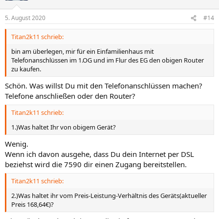
o
n
5. August 2020
#14
e
n
Titan2k11 schrieb:
:
bin am überlegen, mir für ein Einfamilienhaus mit
Telefonanschlüssen im 1.OG und im Flur des EG den obigen Router
zu kaufen.
Schön. Was willst Du mit den Telefonanschlüssen machen?
Telefone anschließen oder den Router?
Titan2k11 schrieb:
1.)Was haltet Ihr von obigem Gerät?
Wenig.
Wenn ich davon ausgehe, dass Du dein Internet per DSL
beziehst wird die 7590 dir einen Zugang bereitstellen.
Titan2k11 schrieb:
2.)Was haltet ihr vom Preis-Leistung-Verhältnis des Geräts(aktueller
Preis 168,64€)?