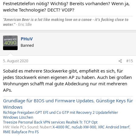
Festnetztelefon nötig? Wichtig? Bereits vorhanden? Wenn ja,
welche Technologie? DECT? VOIP?
"American Beer is a lot like making love on a canoe - it's fucking close to
water."
- Eric Idle
PHuV
Banned
5. August 2020
#15
Sobald es mehrere Stockwerke gibt, empfiehlt es sich, für
jedes Stockwerk einen eigenen AP zu haben. Auch bei großen
Wohnungen schafft mal gute Abdeckung nur mit mehreren
APs.
Grundlage für BIOS und Firmware Updates
,
Günstige Keys für
Windows
Richtige Freigaben
GPT EFI und Co
GTP mit Recovery
2
Updatefehler
Windows
Löschen
Treesize
Personal Back
VPN services
Realtek Tr
.
TCP Opt
HW: Viele PCs Sound: Nubert
X-4000 RC
,
nuSub XW-900
,
XRC Android Interf
,
RME Babyface Pro FS