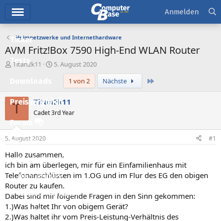
Hauptmenü
Anmelden
Heimnetzwerke und Internethardware
Ticker
AVM Fritz!Box 7590 High-End WLAN Router
Tests
E
E
Titan2k11
5. August 2020
r
r
Letzte
Downloads
1 von 2
Nächste
s
s
t
t
e
e
Titan2k11
Preisvergleich
T
l
l
Cadet 3rd Year
l
l
Forum
e
t
r
a
5. August 2020
#1
Aktuelles
m
Hallo zusammen,
Empfohlene Inhalte
ich bin am überlegen, mir für ein Einfamilienhaus mit
Telefonanschlüssen im 1.OG und im Flur des EG den obigen
Neue Beiträge
Router zu kaufen.
Neueste Aktivitäten
Dabei sind mir folgende Fragen in den Sinn gekommen:
1.)Was haltet Ihr von obigem Gerät?
Leserartikel
2.)Was haltet ihr vom Preis-Leistung-Verhältnis des