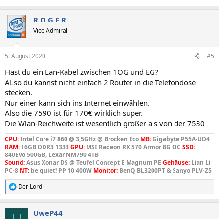
R O G E R
Vice Admiral
5. August 2020
#5
Hast du ein Lan-Kabel zwischen 1OG und EG?
ALso du kannst nicht einfach 2 Router in die Telefondose
stecken.
Nur einer kann sich ins Internet einwählen.
Also die 7590 ist für 170€ wirklich super.
Die Wlan-Reichweite ist wesentlich größer als von der 7530
CPU:
Intel Core i7 860 @ 3,5GHz @ Brocken Eco
MB:
Gigabyte P55A-UD4
RAM:
16GB DDR3 1333
GPU:
MSI Radeon RX 570 Armor 8G OC
SSD:
840Evo 500GB, Lexar NM790 4TB
Sound:
Asus Xonar DS @ Teufel Concept E Magnum PE
Gehäuse:
Lian Li
PC-8
NT:
be quiet! PP 10 400W
Monitor:
BenQ BL3200PT & Sanyo PLV-Z5
Der Lord
R
e
a
UweP44
k