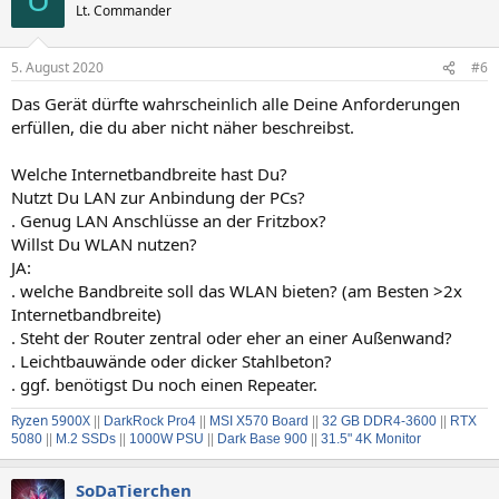
U
t
Lt. Commander
i
o
n
5. August 2020
#6
e
n
Das Gerät dürfte wahrscheinlich alle Deine Anforderungen
:
erfüllen, die du aber nicht näher beschreibst.
Welche Internetbandbreite hast Du?
Nutzt Du LAN zur Anbindung der PCs?
. Genug LAN Anschlüsse an der Fritzbox?
Willst Du WLAN nutzen?
JA:
. welche Bandbreite soll das WLAN bieten? (am Besten >2x
Internetbandbreite)
. Steht der Router zentral oder eher an einer Außenwand?
. Leichtbauwände oder dicker Stahlbeton?
. ggf. benötigst Du noch einen Repeater.
Ryzen 5900X
||
DarkRock Pro4
||
MSI X570 Board
||
32 GB DDR4-3600
||
RTX
5080
||
M.2 SSDs
||
1000W PSU
||
Dark Base 900
||
31.5" 4K Monitor
SoDaTierchen