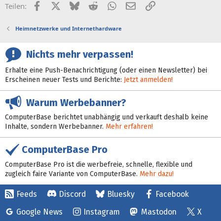
Facebook
X (Twitter)
Bluesky
Reddit
WhatsApp
E-Mail
Link
Teilen:
Heimnetzwerke und Internethardware
Nichts mehr verpassen!
Erhalte eine Push-Benachrichtigung (oder einen Newsletter) bei
Erscheinen neuer Tests und Berichte:
Jetzt anmelden!
Warum Werbebanner?
ComputerBase berichtet unabhängig und verkauft deshalb keine
Inhalte, sondern Werbebanner.
Mehr erfahren!
ComputerBase Pro
ComputerBase Pro ist die werbefreie, schnelle, flexible und
zugleich faire Variante von ComputerBase.
Mehr dazu!
Feeds
Discord
Bluesky
Facebook
Google News
Instagram
Mastodon
X