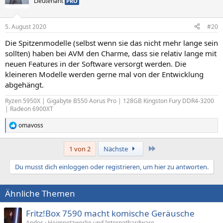
Lieutenant
PRO
5. August 2020
#20
Die Spitzenmodelle (selbst wenn sie das nicht mehr lange sein
sollten) haben bei AVM den Charme, dass sie relativ lange mit
neuen Features in der Software versorgt werden. Die
kleineren Modelle werden gerne mal von der Entwicklung
abgehängt.
Ryzen 5950X | Gigabyte B550 Aorus Pro | 128GB Kingston Fury DDR4-3200
| Radeon 6900XT
omavoss
R
e
a
Letzte
1 von 2
Nächste
k
t
Du musst dich einloggen oder registrieren, um hier zu antworten.
i
o
n
Ähnliche Themen
e
n
:
Fritz!Box 7590 macht komische Geräusche
Andos
Heimnetzwerke und Internethardware