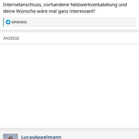
n
Internetanschluss, vorhandene Netzwerkverkabelung und
:
deine Wünsche wäre mal ganz interessant?
omavoss
R
e
a
k
t
i
o
n
e
n
:
LucasAppelmann