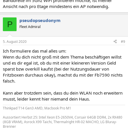
Bandbreite im 5Ghz WiFi profitieren möchte, ist meiner
Ansicht nach pro Etage mindestens ein AP notwendig.
pseudopseudonym
P
Fleet Admiral
5. August 2020
#9
Ich formuliere das mal alles um:
Wenn du dich nicht groß mit dem Thema beschäftigen willst
und es dir egal ist, ob du mit einer kleineren Version Geld
sparst bzw overkill kaufst (bei der Nutzungsdauer von
Fritzboxen durchaus okay), machst du mit der Fb7590 nichts
falsch.
Kann aber trotzdem sein, dass du dein WLAN noch erweitern
musst, leider kennt hier niemand dein Haus.
Thinkpad T14 Gen3 AMD, Macbook Pro M1
Aussortiert Herbst 25: Intel Xeon E5-2650V4, Corsair 64GB DDR4, 2x RX480
(8GB VRAM), Asrock X99 Taichi, Thermalright HR-02 MACHO, LG Bluray-
Brenner