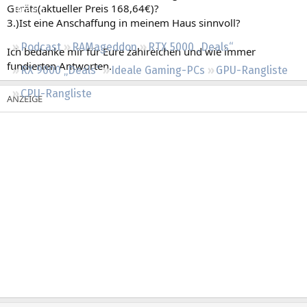
Geräts(aktueller Preis 168,64€)?
Regeln
3.)Ist eine Anschaffung in meinem Haus sinnvoll?
Podcast
RAMageddon
RTX 5000 „Deals“
Ich bedanke mir für Eure zahlreichen und wie immer
fundierten Antworten.
RX 9000 „Deals“
Ideale Gaming-PCs
GPU-Rangliste
CPU-Rangliste