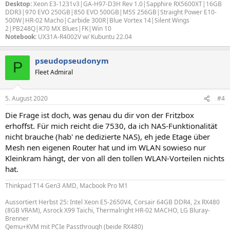
Desktop:
Xeon E3-1231v3|GA-H97-D3H Rev 1.0|Sapphire RX5600XT|16GB
DDR3|970 EVO 250GB|850 EVO 500GB|M5S 256GB|Straight Power E10-
500W|HR-02 Macho|Carbide 300R|Blue Vortex 14|Silent Wings
2|PB248Q|K70 MX Blues|FK|Win 10
Notebook:
UX31A-R4002V w/ Kubuntu 22.04
pseudopseudonym
P
Fleet Admiral
5. August 2020
#4
Die Frage ist doch, was genau du dir von der Fritzbox
erhoffst. Für mich reicht die 7530, da ich NAS-Funktionalität
nicht brauche (hab' ne dedizierte NAS), eh jede Etage über
Mesh nen eigenen Router hat und im WLAN sowieso nur
Kleinkram hängt, der von all den tollen WLAN-Vorteilen nichts
hat.
Thinkpad T14 Gen3 AMD, Macbook Pro M1
Aussortiert Herbst 25: Intel Xeon E5-2650V4, Corsair 64GB DDR4, 2x RX480
(8GB VRAM), Asrock X99 Taichi, Thermalright HR-02 MACHO, LG Bluray-
Brenner
Qemu+KVM mit PCIe Passthrough (beide RX480)