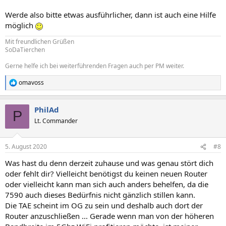
Werde also bitte etwas ausführlicher, dann ist auch eine Hilfe
möglich
Mit freundlichen Grüßen
SoDaTierchen
Gerne helfe ich bei weiterführenden Fragen auch per PM weiter.
omavoss
R
e
a
PhilAd
k
P
t
Lt. Commander
i
o
n
5. August 2020
#8
e
n
Was hast du denn derzeit zuhause und was genau stört dich
:
oder fehlt dir? Vielleicht benötigst du keinen neuen Router
oder vielleicht kann man sich auch anders behelfen, da die
7590 auch dieses Bedürfnis nicht gänzlich stillen kann.
Die TAE scheint im OG zu sein und deshalb auch dort der
Router anzuschließen ... Gerade wenn man von der höheren