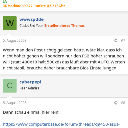
EG
3DMark06: 39.377 Punkte @5.513Ghz
wwwspdde
W
Cadet 3rd Year
Ersteller dieses Themas
5. August 2008
#7
Wenn man den Post richtig gelesen hätte, wäre klar, dass ich
nicht höher gehen will sondern nur den FSB höher schrauben
will (statt 400x10 halt 500x8) das läuft aber mit AUTO Werten
nicht stabil, brauche daher brauchbare Bios Einstellungen.
cyberpepi
C
Rear Admiral
5. August 2008
#8
Dann schau einmal hier rein:
https://www.computerbase.de/forum/threads/q9450-asus-