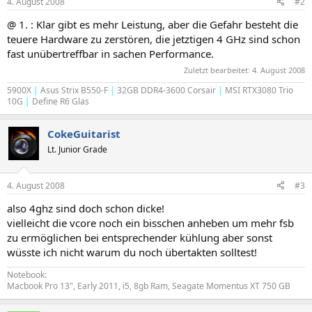
4. August 2008
#2
@ 1. : Klar gibt es mehr Leistung, aber die Gefahr besteht die
teuere Hardware zu zerstören, die jetztigen 4 GHz sind schon
fast unübertreffbar in sachen Performance.
Zuletzt bearbeitet:
4. August 2008
5900X
|
Asus Strix B550-F
|
32GB DDR4-3600 Corsair
|
MSI RTX3080 Trio
10G
|
Define R6 Glas
CokeGuitarist
Lt. Junior Grade
4. August 2008
#3
also 4ghz sind doch schon dicke!
vielleicht die vcore noch ein bisschen anheben um mehr fsb
zu ermöglichen bei entsprechender kühlung aber sonst
wüsste ich nicht warum du noch übertakten solltest!
Notebook:
Macbook Pro 13", Early 2011, i5, 8gb Ram, Seagate Momentus XT 750 GB