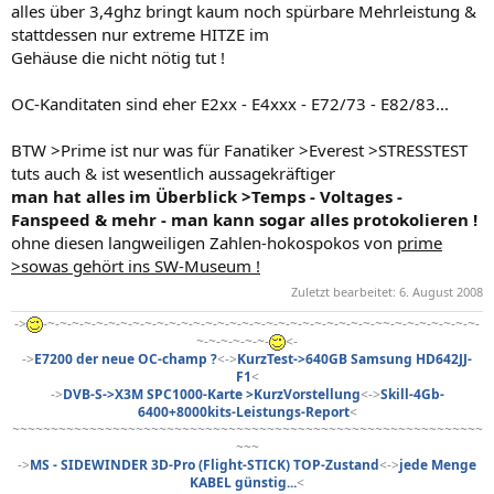
alles über 3,4ghz bringt kaum noch spürbare Mehrleistung &
stattdessen nur extreme HITZE im
Gehäuse die nicht nötig tut !
OC-Kanditaten sind eher E2xx - E4xxx - E72/73 - E82/83...
BTW >Prime ist nur was für Fanatiker >Everest >STRESSTEST
tuts auch & ist wesentlich aussagekräftiger
man hat alles im Überblick >Temps - Voltages -
Fanspeed & mehr - man kann sogar alles protokolieren !
ohne diesen langweiligen Zahlen-hokospokos von
prime
>sowas gehört ins SW-Museum !
Zuletzt bearbeitet:
6. August 2008
->
-~-~-~-~-~-~-~-~-~-~-~-~-~-~-~-~-~-~-~-~-~-~-~-~-~-~-~-~~-~-~-~-~-~-~-~-
~-~-~-~-~-~-
<-
->
E7200 der neue OC-champ ?
<->
KurzTest->640GB Samsung HD642JJ-
F1
<
->
DVB-S->X3M SPC1000-Karte >KurzVorstellung
<->
Skill-4Gb-
6400+8000kits-Leistungs-Report
<
~~~~~~~~~~~~~~~~~~~~~~~~~~~~~~~~~~~~~~~~~~~~~~~~~~~~~~~~~~~~~
~~~
->
MS - SIDEWINDER 3D-Pro (Flight-STICK) TOP-Zustand
<->
jede Menge
KABEL günstig...
<​