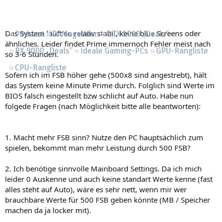
Regeln
Das System läuft so relativ stabil, keine blue Screens oder
Podcast
RAMageddon
RTX 5000 „Deals“
ähnliches. Leider findet Prime immernoch Fehler meist nach
RX 9000 „Deals“
Ideale Gaming-PCs
GPU-Rangliste
so 3-6 Stunden.
CPU-Rangliste
Sofern ich im FSB höher gehe (500x8 sind angestrebt), hält
das System keine Minute Prime durch. Folglich sind Werte im
BIOS falsch eingestellt bzw schlicht auf Auto. Habe nun
folgede Fragen (nach Möglichkeit bitte alle beantworten):
1. Macht mehr FSB sinn? Nutze den PC hauptsächlich zum
spielen, bekommt man mehr Leistung durch 500 FSB?
2. Ich benötige sinnvolle Mainboard Settings. Da ich mich
leider 0 Auskenne und auch keine standart Werte kenne (fast
alles steht auf Auto), wäre es sehr nett, wenn mir wer
brauchbare Werte für 500 FSB geben könnte (MB / Speicher
machen da ja locker mit).