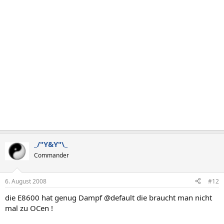
_/"Y&Y"\_
Commander
6. August 2008
#12
die E8600 hat genug Dampf @default die braucht man nicht
mal zu OCen !