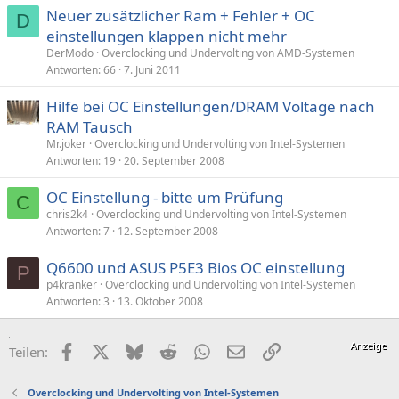
Neuer zusätzlicher Ram + Fehler + OC
D
einstellungen klappen nicht mehr
DerModo
Overclocking und Undervolting von AMD-Systemen
Antworten
66
7. Juni 2011
Hilfe bei OC Einstellungen/DRAM Voltage nach
RAM Tausch
Mr.joker
Overclocking und Undervolting von Intel-Systemen
Antworten
19
20. September 2008
OC Einstellung - bitte um Prüfung
C
chris2k4
Overclocking und Undervolting von Intel-Systemen
Antworten
7
12. September 2008
Q6600 und ASUS P5E3 Bios OC einstellung
P
p4kranker
Overclocking und Undervolting von Intel-Systemen
Antworten
3
13. Oktober 2008
Facebook
X (Twitter)
Bluesky
Reddit
WhatsApp
E-Mail
Link
Teilen:
Overclocking und Undervolting von Intel-Systemen