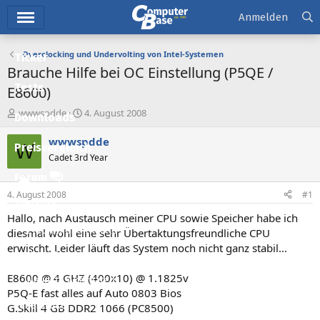
Hauptmenü
Anmelden
Overclocking und Undervolting von Intel-Systemen
Ticker
Brauche Hilfe bei OC Einstellung (P5QE /
Tests
E8600)
E
E
wwwspdde
4. August 2008
Downloads
r
r
s
s
wwwspdde
W
Preisvergleich
t
t
Cadet 3rd Year
e
e
l
l
Forum
l
l
4. August 2008
#1
e
t
Aktuelles
r
a
Hallo, nach Austausch meiner CPU sowie Speicher habe ich
m
Empfohlene Inhalte
diesmal wohl eine sehr Übertaktungsfreundliche CPU
erwischt. Leider läuft das System noch nicht ganz stabil...
Neue Beiträge
E8600 @ 4 GHZ (400x10) @ 1.1825v
Neueste Aktivitäten
P5Q-E fast alles auf Auto 0803 Bios
Leserartikel
G.Skill 4 GB DDR2 1066 (PC8500)