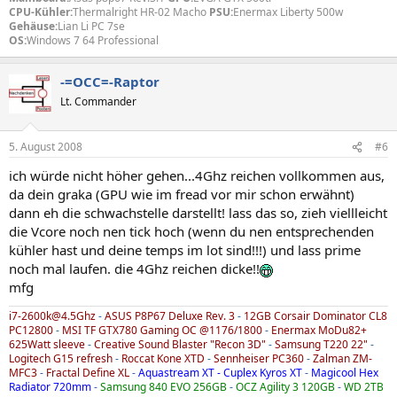
CPU-Kühler:
Thermalright HR-02 Macho
PSU:
Enermax Liberty 500w
Gehäuse:
Lian Li PC 7se
OS:
Windows 7 64 Professional
-=OCC=-Raptor
Lt. Commander
5. August 2008
#6
ich würde nicht höher gehen...4Ghz reichen vollkommen aus,
da dein graka (GPU wie im fread vor mir schon erwähnt)
dann eh die schwachstelle darstellt! lass das so, zieh viellleicht
die Vcore noch nen tick hoch (wenn du nen entsprechenden
kühler hast und deine temps im lot sind!!!) und lass prime
noch mal laufen. die 4Ghz reichen dicke!!
mfg
i7-2600k@4.5Ghz
-
ASUS P8P67 Deluxe Rev. 3
-
12GB Corsair Dominator CL8
PC12800
-
MSI TF GTX780 Gaming OC @1176/1800
-
Enermax MoDu82+
625Watt sleeve
-
Creative Sound Blaster "Recon 3D"
-
Samsung T220 22"
-
Logitech G15 refresh
-
Roccat Kone XTD
-
Sennheiser PC360
-
Zalman ZM-
MFC3
-
Fractal Define XL
-
Aquastream XT - Cuplex Kyros XT
-
Magicool Hex
Radiator 720mm
-
Samsung 840 EVO 256GB
-
OCZ Agility 3 120GB
-
WD 2TB