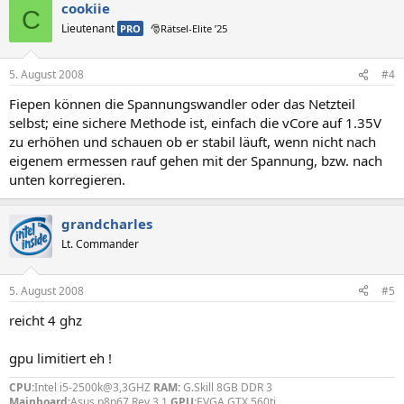
cookiie
C
Lieutenant
PRO
🎅Rätsel-Elite ’25
5. August 2008
#4
Fiepen können die Spannungswandler oder das Netzteil
selbst; eine sichere Methode ist, einfach die vCore auf 1.35V
zu erhöhen und schauen ob er stabil läuft, wenn nicht nach
eigenem ermessen rauf gehen mit der Spannung, bzw. nach
unten korregieren.
grandcharles
Lt. Commander
5. August 2008
#5
reicht 4 ghz
gpu limitiert eh !
CPU:
Intel i5-2500k@3,3GHZ
RAM:
G.Skill 8GB DDR 3
Mainboard:
Asus p8p67 Rev.3.1
GPU:
EVGA GTX 560ti